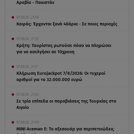
Αραβία - Πακιστάν
07.08.26 , 21:50
Καιρός: Έρχονται ξανά 40άρια - Σε ποιες περιοχές
07.08.26 , 21:32
Κρήτη: Τουρίστας ρωτούσε πόσο να πληρώσει
για να ασελγήσει σε 10χρονη
07.08.26 , 21:17
Κλήρωση Eurojackpot 7/8/2026: Οι τυχεροί
αριθμοί για τα 32.000.000 ευρώ
07.08.26 , 21:03
Σε τρία επίπεδα οι παραβιάσεις της Τουρκίας στο
Αιγαίο
07.08.26 , 21:00
MINI Aceman E: Τα αξεσουάρ για περιπετειώδεις