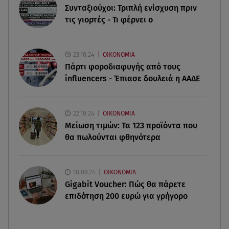
Συνταξιούχοι: Τριπλή ενίσχυση πριν
- Σηκώθηκαν εναέρια μέσα
τις γιορτές - Τι φέρνει ο
07.08.26 , 18:34
Έξοδος Αυγούστου: Στο 100% η πληρότητα για
23.10.24
ΟΙΚΟΝΟΜΙΑ
Κυκλάδες
Πάρτι φοροδιαφυγής από τους
influencers - Έπιασε δουλειά η ΑΑΔΕ
07.08.26 , 17:44
Παιδικοί σταθμοί: Πότε βγαίνουν τα προσωρινά
αποτελέσματα
22.10.24
ΟΙΚΟΝΟΜΙΑ
Μείωση τιμών: Τα 123 προϊόντα που
θα πωλούνται φθηνότερα
18.09.24
ΟΙΚΟΝΟΜΙΑ
Gigabit Voucher: Πώς θα πάρετε
επιδότηση 200 ευρώ για γρήγορο