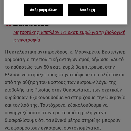
αναγνωρίζοντας ότι η οικονομία της ΕΕ αντιμετωπίζει
σοβαρή διαταραχή.
Απόρριψη όλων
Αποδοχή
Μητσοτάκης: Επιπλέον 171 εκατ. ευρώ για τη βιολογική
κτηνοτροφία
Η εκτελεστική αντιπρόεδρος, κ. Μαργκρέιτε Βέστεϊγιερ,
αρμόδια για την πολιτική ανταγωνισμού, δήλωσε: «Αυτό
το καθεστώς των 50 εκατ. ευρώ θα επιτρέψει στην
Ελλάδα να στηρίξει τους κτηνοτρόφους που πλήττονται
από την αύξηση του κόστους των εισροών λόγω της
εισβολής της Ρωσίας στην Ουκρανία και των σχετικών
κυρώσεων. Εξακολουθούμε να στηρίζουμε την Ουκρανία
και τον λαό της. Ταυτόχρονα, εξακολουθούμε να
συνεργαζόμαστε στενά με τα κράτη μέλη για να
διασφαλίσουμε ότι τα εθνικά μέτρα στήριξης μπορούν
να εφαρμοστούν εγκαίρως, συντονισμένα και