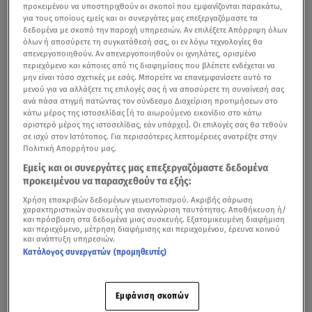
προκειμένου να υποστηριχθούν οι σκοποί που εμφανίζονται παρακάτω,
για τους οποίους εμείς και οι συνεργάτες μας επεξεργαζόμαστε τα
δεδομένα με σκοπό την παροχή υπηρεσιών. Αν επιλέξετε Απόρριψη όλων
όλων ή αποσύρετε τη συγκατάθεσή σας, οι εν λόγω τεχνολογίες θα
απενεργοποιηθούν. Αν απενεργοποιηθούν οι ιχνηλάτες, ορισμένο
περιεχόμενο και κάποιες από τις διαφημίσεις που βλέπετε ενδέχεται να
μην είναι τόσο σχετικές με εσάς. Μπορείτε να επανεμφανίσετε αυτό το
μενού για να αλλάξετε τις επιλογές σας ή να αποσύρετε τη συναίνεσή σας
ανά πάσα στιγμή πατώντας τον σύνδεσμο Διαχείριση προτιμήσεων στο
κάτω μέρος της ιστοσελίδας [ή το αιωρούμενο εικονίδιο στο κάτω
αριστερό μέρος της ιστοσελίδας, εάν υπάρχει]. Οι επιλογές σας θα τεθούν
σε ισχύ στον Ιστότοπος. Για περισσότερες λεπτομέρειες ανατρέξτε στην
Πολιτική Απορρήτου μας.
Η Ευρωπαϊκή Επιτροπή ενέκρινε ελληνικό καθεστώς
Εμείς και οι συνεργάτες μας επεξεργαζόμαστε δεδομένα
ύψους 50 εκατ. ευρώ για τη στήριξη του
κτηνοτροφικού
προκειμένου να παρασχεθούν τα εξής:
τομέα
στο πλαίσιο της αντιμετώπισης των επιπτώσεων
Χρήση επακριβών δεδομένων γεωεντοπισμού. Ακριβής σάρωση
της εισβολής της Ρωσίας στην Ουκρανία. Το καθεστώς
χαρακτηριστικών συσκευής για αναγνώριση ταυτότητας. Αποθήκευση ή/
και πρόσβαση στα δεδομένα μιας συσκευής. Εξατομικευμένη διαφήμιση
εγκρίθηκε βάσει του προσωρινού πλαισίου κρίσης για
και περιεχόμενο, μέτρηση διαφήμισης και περιεχομένου, έρευνα κοινού
και ανάπτυξη υπηρεσιών.
τις κρατικές ενισχύσεις, το οποίο ενέκρινε η Επιτροπή
Κατάλογος συνεργατών (προμηθευτές)
στις 23 Μαρτίου 2022, βάσει του άρθρου 107
παράγραφος 3 στοιχείο β) της Συνθήκης για τη
Εμφάνιση σκοπών
λειτουργία της Ευρωπαϊκής Ένωσης (ΣΛΕΕ),