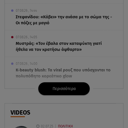
07.08.26 , 14:44
Στεφανίδου: «Κόβει» την ανάσα με το σώμα της -
Οι πόζες με μαγιό
07.08.26 , 14:05
Μυστράς: «Τον έβαλα στον καταψύκτη γιατί
ήθελα να τον κρατήσω άφθαρτο»
07.08.26 , 14:00
K-beauty blush: Τα viral ρουζ που υπόσχονται το
πολυπόθητο κορεάτικο glow
Περισσότερα
07.08.26 , 13:42
Παραλίες: Πάνω από 1.500 έλεγχοι - Στη μάχη
drones και νέες τεχνολογίες
VIDEOS
07.08.26 , 13:33
Καινούργιου:Πένθος για συνεργάτιδά της «Θα
02.07.25
ΠΟΛΙΤΙΚΗ