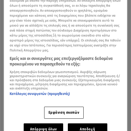
δεδομένα με σκοπό την παροχή υπηρεσιών. Αν επιλέξετε Απόρριψη όλων
2/3 των αιτήσεων των κτηνοτρόφων, ενώ ακόμα 70
όλων ή αποσύρετε τη συγκατάθεσή σας, οι εν λόγω τεχνολογίες θα
εκατομμύρια θα διατεθούν και στη στήριξη της
απενεργοποιηθούν. Αν απενεργοποιηθούν οι ιχνηλάτες, ορισμένο
περιεχόμενο και κάποιες από τις διαφημίσεις που βλέπετε ενδέχεται να
βιολογικής αγροτικής παραγωγής», ανέφερε ο
μην είναι τόσο σχετικές με εσάς. Μπορείτε να επανεμφανίσετε αυτό το
πρωθυπουργός.
μενού για να αλλάξετε τις επιλογές σας ή να αποσύρετε τη συναίνεσή σας
ανά πάσα στιγμή πατώντας τον σύνδεσμο Διαχείριση προτιμήσεων στο
κάτω μέρος της ιστοσελίδας [ή το αιωρούμενο εικονίδιο στο κάτω
αριστερό μέρος της ιστοσελίδας, εάν υπάρχει]. Οι επιλογές σας θα τεθούν
σε ισχύ στον Ιστότοπος. Για περισσότερες λεπτομέρειες ανατρέξτε στην
Πολιτική Απορρήτου μας.
Εμείς και οι συνεργάτες μας επεξεργαζόμαστε δεδομένα
προκειμένου να παρασχεθούν τα εξής:
Χρήση επακριβών δεδομένων γεωεντοπισμού. Ακριβής σάρωση
χαρακτηριστικών συσκευής για αναγνώριση ταυτότητας. Αποθήκευση ή/
και πρόσβαση στα δεδομένα μιας συσκευής. Εξατομικευμένη διαφήμιση
και περιεχόμενο, μέτρηση διαφήμισης και περιεχομένου, έρευνα κοινού
και ανάπτυξη υπηρεσιών.
Κατάλογος συνεργατών (προμηθευτές)
Επιπλέον 171 εκατ. ευρώ για τη βιολογική κτηνοτροφία ανακοίνωσε από τον
Εμφάνιση σκοπών
Βόλο ο Κυριάκος Μητσοτάκης / Γραφείο Τύπου του Πρωθυπουργού
Απόρριψη όλων
Αποδοχή