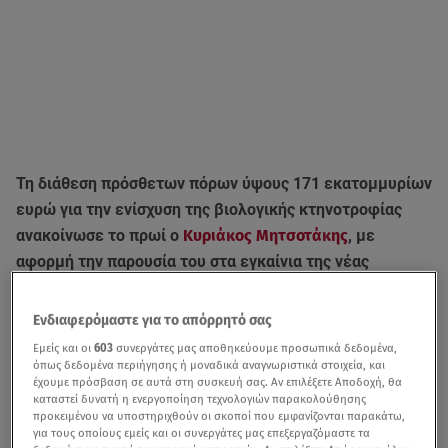
Τη διάθεση πρόσθετων πόρων ύψους 171 εκατομμυρίων
ευρώ για την ενίσχυση της βιολογικής κτηνοτροφίας
ανακοίνωσε το πρωί ο
Κυριάκος Μητσοτάκης
, με
αφορμή την παρουσία του στα εγκαίνια της νέας
τυροκομικής μονάδας της εταιρείας Greek Family Farm
στη Μαγνησία.
Ενδιαφερόμαστε για το απόρρητό σας
Εμείς και οι
603
συνεργάτες μας αποθηκεύουμε προσωπικά δεδομένα,
«Είμαστε έτοιμοι πια και έχουμε βρει τα σχετικά
όπως δεδομένα περιήγησης ή μοναδικά αναγνωριστικά στοιχεία, και
κονδύλια ώστε να διαθέσουμε 171 εκατομμύρια
έχουμε πρόσβαση σε αυτά στη συσκευή σας. Αν επιλέξετε Αποδοχή, θα
καταστεί δυνατή η ενεργοποίηση τεχνολογιών παρακολούθησης
πρόσθετους πόρους στη βιολογική
κτηνοτροφία
. Θα
προκειμένου να υποστηριχθούν οι σκοποί που εμφανίζονται παρακάτω,
ικανοποιήσουμε με αυτό τον τρόπο παραπάνω από τα
για τους οποίους εμείς και οι συνεργάτες μας επεξεργαζόμαστε τα