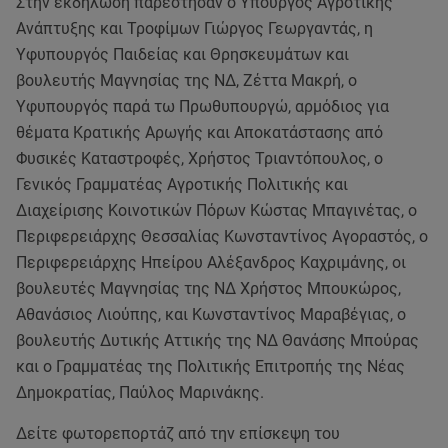
Στην εκδήλωση παρέστησαν ο Υπουργός Αγροτικής
Ανάπτυξης και Τροφίμων Γιώργος Γεωργαντάς, η
Υφυπουργός Παιδείας και Θρησκευμάτων και
βουλευτής Μαγνησίας της ΝΔ, Ζέττα Μακρή, ο
Υφυπουργός παρά τω Πρωθυπουργώ, αρμόδιος για
θέματα Κρατικής Αρωγής και Αποκατάστασης από
Φυσικές Καταστροφές, Χρήστος Τριαντόπουλος, ο
Γενικός Γραμματέας Αγροτικής Πολιτικής και
Διαχείρισης Κοινοτικών Πόρων Κώστας Μπαγινέτας, ο
Περιφερειάρχης Θεσσαλίας Κωνσταντίνος Αγοραστός, ο
Περιφερειάρχης Ηπείρου Αλέξανδρος Καχριμάνης, οι
βουλευτές Μαγνησίας της ΝΔ Χρήστος Μπουκώρος,
Αθανάσιος Λιούπης, και Κωνσταντίνος Μαραβέγιας, ο
βουλευτής Δυτικής Αττικής της ΝΔ Θανάσης Μπούρας
και ο Γραμματέας της Πολιτικής Επιτροπής της Νέας
Δημοκρατίας, Παύλος Μαρινάκης.
Δείτε φωτορεπορτάζ από την επίσκεψη του