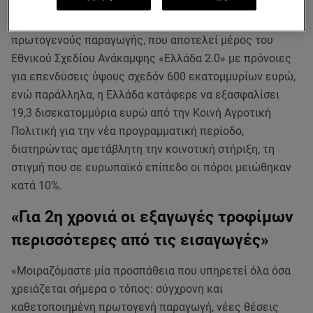
Η επιπλέον χρηματοδότηση θα συμβάλλει στον
ευρύτερο μετασχηματισμό και την ψηφιοποίηση της
πρωτογενούς παραγωγής, που αποτελεί μέρος του
Εθνικού Σχεδίου Ανάκαμψης «Ελλάδα 2.0» με πρόνοιες
για επενδύσεις ύψους σχεδόν 600 εκατομμυρίων ευρώ,
ενώ παράλληλα, η Ελλάδα κατάφερε να εξασφαλίσει
19,3 δισεκατομμύρια ευρώ από την Κοινή Αγροτική
Πολιτική για την νέα προγραμματική περίοδο,
διατηρώντας αμετάβλητη την κοινοτική στήριξη, τη
στιγμή που σε ευρωπαϊκό επίπεδο οι πόροι μειώθηκαν
κατά 10%.
«Για 2η χρονιά οι εξαγωγές τροφίμων
περισσότερες από τις εισαγωγές»
«Μοιραζόμαστε μία προσπάθεια που υπηρετεί όλα όσα
χρειάζεται σήμερα ο τόπος: σύγχρονη και
καθετοποιημένη πρωτογενή παραγωγή, νέες θέσεις