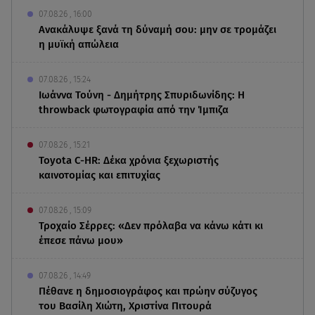
07.08.26 , 16:00
Ανακάλυψε ξανά τη δύναμή σου: μην σε τρομάζει
η μυϊκή απώλεια
07.08.26 , 15:24
Ιωάννα Τούνη - Δημήτρης Σπυριδωνίδης: Η
throwback φωτογραφία από την Ίμπιζα
07.08.26 , 15:21
Toyota C-HR: Δέκα χρόνια ξεχωριστής
καινοτομίας και επιτυχίας
07.08.26 , 15:09
Τροχαίο Σέρρες: «Δεν πρόλαβα να κάνω κάτι κι
έπεσε πάνω μου»
07.08.26 , 14:49
Πέθανε η δημοσιογράφος και πρώην σύζυγος
του Βασίλη Χιώτη, Χριστίνα Πιτουρά