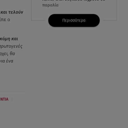
παραλία
 και τελούν
ίπε ο
07.08.26 , 22:05
Περισσότερα
Φωτιές: Στάχτη Το Πράσινο
Στολίδι Της Δυτικής Αττικής
ακόμη και
 πρωτογενές
07.08.26 , 21:50
«Συμφωνία της Μέκκας» για
χει, θα
Τουρκία – Σαουδική Αραβία -
για ένα
Πακιστάν
07.08.26 , 21:50
Καιρός: Έρχονται ξανά 40άρια -
Σε ποιες περιοχές
|
ΝΤΙΑ
07.08.26 , 21:32
Κρήτη: Τουρίστας ρωτούσε
πόσο να πληρώσει για να
ασελγήσει σε 10χρονη