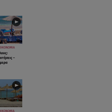
07.08.26 , 21:17
Κλήρωση Eurojackpot
7/8/2026: Οι τυχεροί αριθμοί για
τα 32.000.000 ευρώ
07.08.26 , 21:03
Σε τρία επίπεδα οι παραβιάσεις
της Τουρκίας στο Αιγαίο
ΟΙΚΟΝΟΜΙΑ
λους:
αιτήσεις –
07.08.26 , 21:00
ήμερα
MINI Aceman E: Τα αξεσουάρ για
περιπετειώδεις διαδρομές
07.08.26 , 20:47
Χανιά: Νεκρή βρέθηκε
αγνοούμενη - Ξέφυγε από
αστυνομικούς που την
εντόπισαν
ΟΙΚΟΝΟΜΙΑ