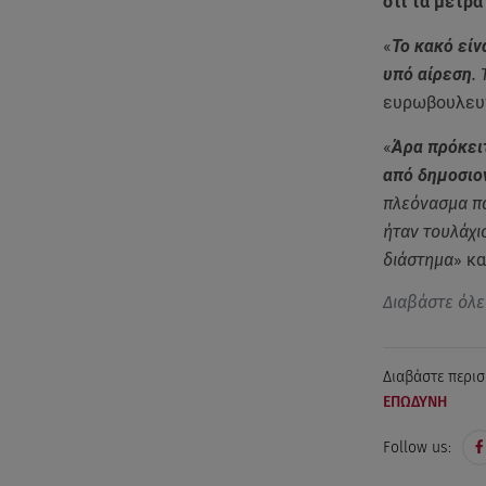
ότι τα μέτρα
«
Το κακό είν
υπό αίρεση
.
ευρωβουλευτ
«
Άρα πρόκειτ
από δημοσιο
πλεόνασμα πά
ήταν τουλάχι
διάστημα
» κ
Διαβάστε όλε
Διαβάστε περισ
ΕΠΩΔΥΝΗ
Follow us: