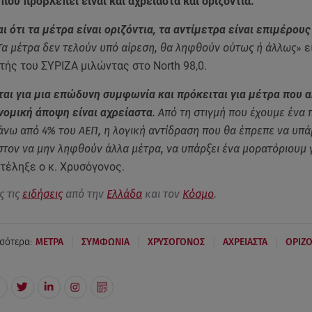
 που προβλέπει είναι και αχρείαστα και οριζόντια.
αι ότι τα μέτρα είναι οριζόντια, τα αντίμετρα είναι επιμέρους
 Τα μέτρα δεν τελούν υπό αίρεση, θα ληφθούν ούτως ή άλλως
» ε
ής του ΣΥΡΙΖΑ μιλώντας στο Νorth 98,0.
αι για μια επώδυνη συμφωνία και πρόκειται για μέτρα που 
νομική άποψη είναι αχρείαστα
. Από τη στιγμή που έχουμε ένα
νω από 4% του ΑΕΠ, η λογική αντίδραση που θα έπρεπε να υπάρ
στον να μην ληφθούν άλλα μέτρα, να υπάρξει ένα μορατόριουμ 
ατέληξε ο κ. Χρυσόγονος.
ς τις
ειδήσεις
από την
Ελλάδα
και τον
Κόσμο
.
|
|
|
|
σότερα:
ΜΕΤΡΑ
ΣΥΜΦΩΝΙΑ
ΧΡΥΣΟΓΟΝΟΣ
ΑΧΡΕΙΑΣΤΑ
ΟΡΙΖΟ