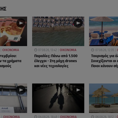
ΣΗΣ
ΟΙΚΟΝΟΜΙΑ
07.08.26, 13:42
ΟΙΚΟΝΟΜΙΑ
07.08.26, 12:35
πτεμβρίου:
Παραλίες: Πάνω από 1.500
Τουρισμός για ό
ν τα χρήματα
έλεγχοι - Στη μάχη drones
Συνεχίζονται οι 
ασμούς
και νέες τεχνολογίες
Ποιοι κάνουν σ
4
ΟΙΚΟΝΟΜΙΑ
06.08.26, 18:49
ΟΙΚΟΝΟΜΙΑ
06.08.26, 18:12