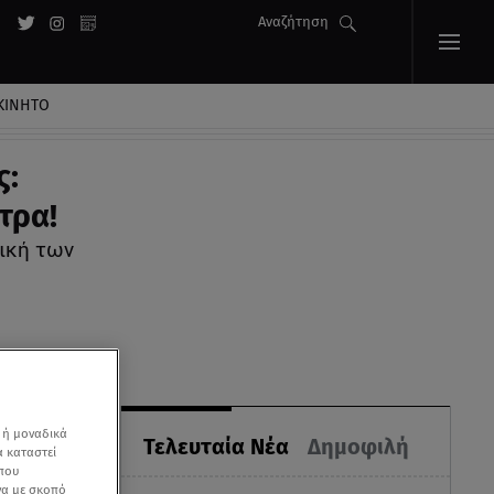
Αναζήτηση
ΚΙΝΗΤΟ
ς:
τρα!
ική των
 ή μοναδικά
Τελευταία Νέα
Δημοφιλή
α καταστεί
 που
να με σκοπό