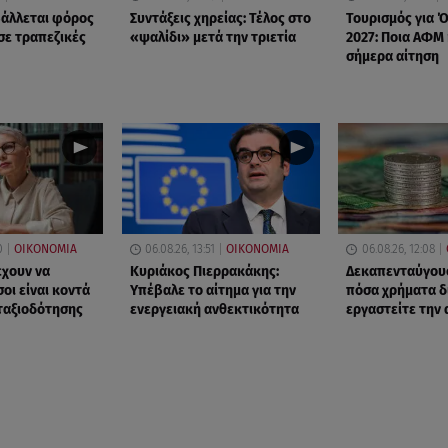
βάλλεται φόρος
Συντάξεις χηρείας: Τέλος στο
Τουρισμός για 
σε τραπεζικές
«ψαλίδι» μετά την τριετία
2027: Ποια ΑΦΜ
σήμερα αίτηση
0
ΟΙΚΟΝΟΜΙΑ
06.08.26, 13:51
ΟΙΚΟΝΟΜΙΑ
06.08.26, 12:08
έχουν να
Κυριάκος Πιερρακάκης:
Δεκαπενταύγουσ
οι είναι κοντά
Υπέβαλε το αίτημα για την
πόσα χρήματα δ
νταξιοδότησης
ενεργειακή ανθεκτικότητα
εργαστείτε την 