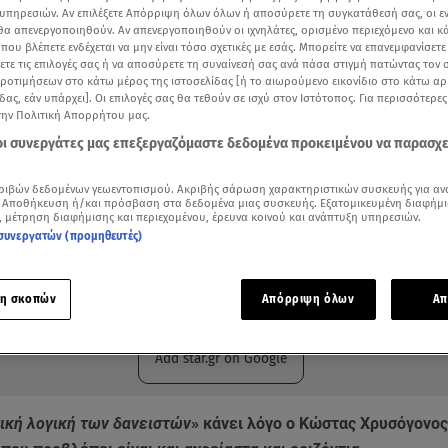
υπηρεσιών. Αν επιλέξετε Απόρριψη όλων όλων ή αποσύρετε τη συγκατάθεσή σας, οι ε
 θα απενεργοποιηθούν. Αν απενεργοποιηθούν οι ιχνηλάτες, ορισμένο περιεχόμενο και κά
 που βλέπετε ενδέχεται να μην είναι τόσο σχετικές με εσάς. Μπορείτε να επανεμφανίσετ
ξετε τις επιλογές σας ή να αποσύρετε τη συναίνεσή σας ανά πάσα στιγμή πατώντας τον
προτιμήσεων στο κάτω μέρος της ιστοσελίδας [ή το αιωρούμενο εικονίδιο στο κάτω α
δας, εάν υπάρχει]. Οι επιλογές σας θα τεθούν σε ισχύ στον Ιστότοπος. Για περισσότερε
την Πολιτική Απορρήτου μας.
 οι συνεργάτες μας επεξεργαζόμαστε δεδομένα προκειμένου να παρασχ
ριβών δεδομένων γεωεντοπισμού. Ακριβής σάρωση χαρακτηριστικών συσκευής για αν
 Αποθήκευση ή/και πρόσβαση στα δεδομένα μιας συσκευής. Εξατομικευμένη διαφήμι
, μέτρηση διαφήμισης και περιεχομένου, έρευνα κοινού και ανάπτυξη υπηρεσιών.
συνεργατών (προμηθευτές)
ότερα άρθρα μας στην αναζήτηση σας
.gr στις επιλογές σας
η σκοπών
Απόρριψη όλων
Απ
Δείτε περισσότερα άρθρα μας στα αποτελέσματα αναζήτησης
Add star.gr on Google
ική λογική των δανειστών
» κάνει λόγο ο Κώστας Χρυσόγονος