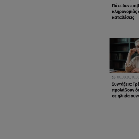
Πότε δεν επι
κληρονομιάς 
καταθέσεις
06.08.26, 16:0
Συντάξεις: Τρ
προλάβουν όσ
σε ηλικία συ