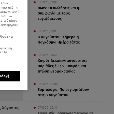
08.08.26 , 09:05
ν λόγω
BMW: Οι πωλήσεις και η
ποιες από τις
ε αυτό το μενού
συμφωνία με τους
 σύνδεσμο
εργαζόμενους
ριστερό μέρος
ς λεπτομέρειες
08.08.26 , 09:03
εθούν τα
8 Αυγούστου: Σήμερα η
Παγκόσμια Ημέρα Γάτας
αγνώριση
ση και
08.08.26 , 08:47
Καιρός Δεκαπενταύγουστος:
Βοριάδες έως 9 μποφόρ και
πτώση θερμοκρασίας
οδοχή
08.08.26 , 03:00
Εορτολόγιο: Ποιοι γιορτάζουν
στις 8 Αυγούστου
, λέγοντας
07.08.26 , 22:40
Χανιά: Φίδι δάγκωσε 13χρονο σε