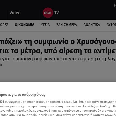
Video
ΛΟΓΕΣ
ΟΙΚΟΝΟΜΙΑ
ΥΓΕΙΑ
ΣΑΝ ΣΗΜΕΡΑ
ΑΘΛΗΤΙΚΑ
ΑΥΤΟ
πάζει» τη συμφωνία ο Χρυσόγονο
τια τα μέτρα, υπό αίρεση τα αντίμε
ο για «επώδυνη συμφωνία» και για «τιμωρητική λογ
»
μαστε για το απόρρητό σας
603
συνεργάτες μας αποθηκεύουμε προσωπικά δεδομένα, όπως δεδομένα περιήγησης
κά στοιχεία, και έχουμε πρόσβαση σε αυτά στη συσκευή σας. Αν επιλέξετε Αποδοχή, θ
νεργοποίηση τεχνολογιών παρακολούθησης προκειμένου να υποστηριχθούν οι σκοποί
ι παρακάτω, για τους οποίους εμείς και οι συνεργάτες μας επεξεργαζόμαστε τα δεδομέ