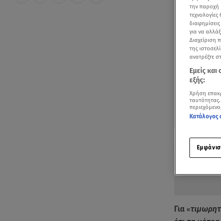
την παροχή 
τεχνολογίες
διαφημίσεις
για να αλλά
Διαχείριση 
της ιστοσελί
ανατρέξτε σ
Εμείς και
εξής:
Χρήση επακ
ταυτότητας.
περιεχόμενο
Κατάλογος 
Δείτε περισσ
Πρόσθηκη star
Εμφάνισ
Για «
τιμωρητ