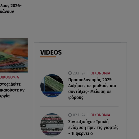
Όλους 2026-
07.08.26 , 20:18
 κάνουν
Μυστράς: Κρίσιμος για το
κατηγορητήριο ο χρόνος
θανάτου του 90χρονου
07.08.26 , 20:13
Κυψέλη: Tι βρέθηκε στο
VIDEOS
διαμέρισμα της 38χρονης Λίζα
20.11.24
ΟΙΚΟΝΟΜΙΑ
ΟΙΚΟΝΟΜΙΑ
Προϋπολογισμός 2025:
τος: Δείτε
Αυξήσεις σε μισθούς και
ικαιούστε αν
συντάξεις- Μείωση σε
αργία
φόρους
02.11.24
ΟΙΚΟΝΟΜΙΑ
Συνταξιούχοι: Τριπλή
ενίσχυση πριν τις γιορτές
- Τι φέρνει ο