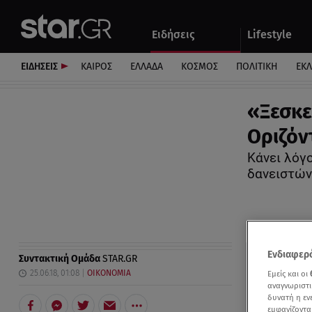
Αθλητικά
Quiz
Ειδήσεις
Lifestyle
Αυτοκίνητο
ΕΙΔΗΣΕΙΣ
ΚΑΙΡΟΣ
ΕΛΛΑΔΑ
ΚΟΣΜΟΣ
ΠΟΛΙΤΙΚΗ
ΕΚ
«Ξεσκε
Οριζόν
Κάνει λόγ
δανειστών
Ενδιαφερό
Συντακτική Ομάδα
STAR.GR
25.06.18, 01:08
ΟΙΚΟΝΟΜΙΑ
Εμείς και οι
αναγνωριστι
δυνατή η ε
εμφανίζοντα