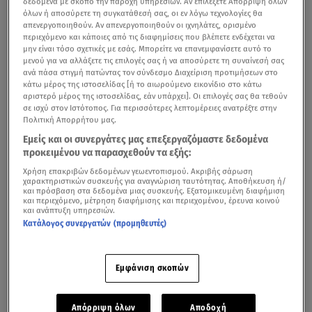
δεδομένα με σκοπό την παροχή υπηρεσιών. Αν επιλέξετε Απόρριψη όλων
ομάδες της αστυνομίας, με μακρά εμπειρία σε ληστείες
όλων ή αποσύρετε τη συγκατάθεσή σας, οι εν λόγω τεχνολογίες θα
υψηλού προφίλ,
όπως αυτή του δαχτυλιδιού αρραβώνα
απενεργοποιηθούν. Αν απενεργοποιηθούν οι ιχνηλάτες, ορισμένο
περιεχόμενο και κάποιες από τις διαφημίσεις που βλέπετε ενδέχεται να
της Κιμ Καρντάσιαν το 2016.
μην είναι τόσο σχετικές με εσάς. Μπορείτε να επανεμφανίσετε αυτό το
μενού για να αλλάξετε τις επιλογές σας ή να αποσύρετε τη συναίνεσή σας
ανά πάσα στιγμή πατώντας τον σύνδεσμο Διαχείριση προτιμήσεων στο
κάτω μέρος της ιστοσελίδας [ή το αιωρούμενο εικονίδιο στο κάτω
Λούβρο: Ψάχνουν για συνεργάτη μέσα από το Μουσείο
αριστερό μέρος της ιστοσελίδας, εάν υπάρχει]. Οι επιλογές σας θα τεθούν
σε ισχύ στον Ιστότοπος. Για περισσότερες λεπτομέρειες ανατρέξτε στην
Πολιτική Απορρήτου μας.
Ο ερευνητής τέχνης Άρθουρ Μπραντ
έκανε λόγο για ένα
Εμείς και οι συνεργάτες μας επεξεργαζόμαστε δεδομένα
από τα μεγαλύτερα ανθρωποκυνηγητά στην ιστορία της
προκειμένου να παρασχεθούν τα εξής:
Γαλλίας.
Χρήση επακριβών δεδομένων γεωεντοπισμού. Ακριβής σάρωση
χαρακτηριστικών συσκευής για αναγνώριση ταυτότητας. Αποθήκευση ή/
και πρόσβαση στα δεδομένα μιας συσκευής. Εξατομικευμένη διαφήμιση
και περιεχόμενο, μέτρηση διαφήμισης και περιεχομένου, έρευνα κοινού
και ανάπτυξη υπηρεσιών.
Les images du cambriolage du Louvre (document
Κατάλογος συνεργατών (προμηθευτές)
BFMTV)
pic.twitter.com/FciPpaXTMA
— BFMTV (@BFMTV)
October 19, 2025
Εμφάνιση σκοπών
Απόρριψη όλων
Αποδοχή