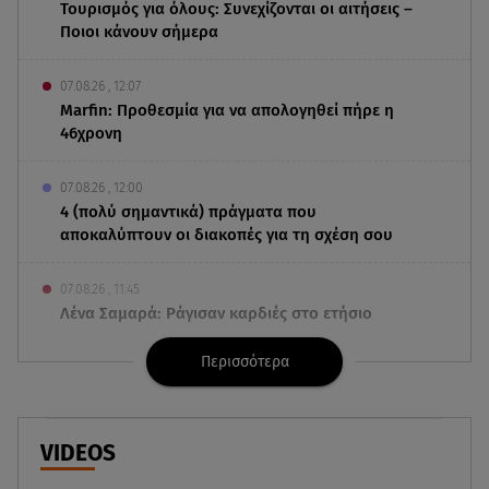
Τουρισμός για όλους: Συνεχίζονται οι αιτήσεις –
Ποιοι κάνουν σήμερα
07.08.26 , 12:07
Marfin: Προθεσμία για να απολογηθεί πήρε η
46χρονη
07.08.26 , 12:00
4 (πολύ σημαντικά) πράγματα που
αποκαλύπτουν οι διακοπές για τη σχέση σου
07.08.26 , 11:45
Λένα Σαμαρά: Ράγισαν καρδιές στο ετήσιο
μνημόσυνο
Περισσότερα
07.08.26 , 11:18
Leapmotor T03: Τώρα με 16.190 ευρώ
VIDEOS
07.08.26 , 11:17