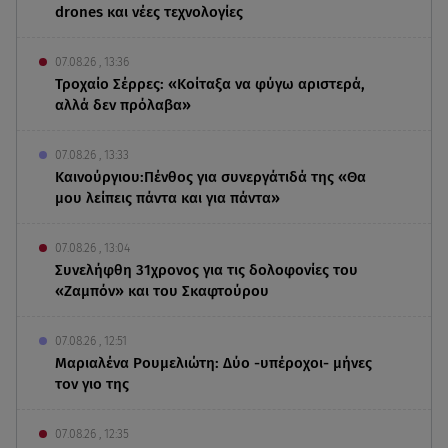
drones και νέες τεχνολογίες
07.08.26 , 13:36
Τροχαίο Σέρρες: «Κοίταξα να φύγω αριστερά,
αλλά δεν πρόλαβα»
07.08.26 , 13:33
Καινούργιου:Πένθος για συνεργάτιδά της «Θα
μου λείπεις πάντα και για πάντα»
07.08.26 , 13:04
Συνελήφθη 31χρονος για τις δολοφονίες του
«Ζαμπόν» και του Σκαφτούρου
07.08.26 , 12:51
Μαριαλένα Ρουμελιώτη: Δύο -υπέροχοι- μήνες
τον γιο της
07.08.26 , 12:35