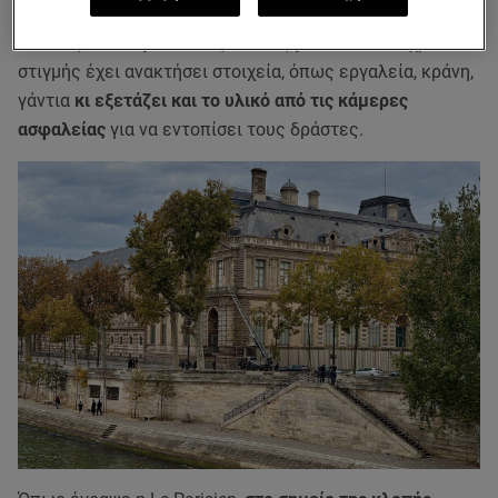
Η BRB διαθέτει
100 πράκτορες, από τους οποίους οι 12
είναι εξειδικευμένοι στις κλοπές μουσείων.
Μέχρι
στιγμής έχει ανακτήσει στοιχεία, όπως εργαλεία, κράνη,
γάντια
κι εξετάζει και το υλικό από τις κάμερες
ασφαλείας
για να εντοπίσει τους δράστες.