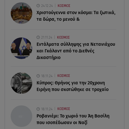
Παρουσιάστρια κοιμήθηκε on air και έγινε viral-
24.12.24
ΚΟΣΜΟΣ
Δείτε το στιγμιότυπο
Χριστούγεννα στον κόσμο: Tα ξωτικά,
τα δώρα, το μενού &
07.08.26 , 11:13
Stars System: Γιορτάζει 20 χρόνια και γίνεται
καθημερινό στο Star
21.11.24
ΚΟΣΜΟΣ
Εντάλματα σύλληψης για Νετανιάχου
07.08.26 , 11:02
και Γκάλαντ από το Διεθνές
Καινούργιου - Κουτσουμπής: Αγκαλιασμένοι στα
Δικαστήριο
σοκάκια της Μυκόνου
07.08.26 , 11:02
18.11.24
ΚΟΣΜΟΣ
Ταϊλάνδη: Μαθητής άνοιξε πυρ σε σχολείο -
Κύπρος: Θρήνος για την 20χρονη
Τουλάχιστον 8 νεκροί
Ειρήνη που σκοτώθηκε σε τροχαίο
07.08.26 , 10:50
Μαρία Μενούνος: Τα στιγμιότυπα με ελληνικό
18.11.24
ΚΟΣΜΟΣ
άρωμα και ο απολογισμός
Ροβανιέμι: Το χωριό του Άη Βασίλη
που ισοπέδωσαν οι Ναζί