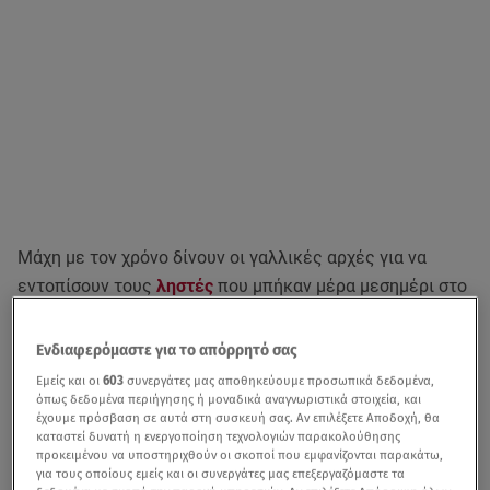
Μάχη με τον χρόνο δίνουν οι γαλλικές αρχές για να
εντοπίσουν τους
ληστές
που μπήκαν μέρα μεσημέρι στο
Μουσείο του Λούβρου
, παριστάνοντας τους εργάτες, κι
έκλεψαν
κοσμήματα
ανεκτίμητης αξίας που εκτίθονταν
Ενδιαφερόμαστε για το απόρρητό σας
στο μουσείο.
Εμείς και οι
603
συνεργάτες μας αποθηκεύουμε προσωπικά δεδομένα,
όπως δεδομένα περιήγησης ή μοναδικά αναγνωριστικά στοιχεία, και
Τις έρευνες έχει αναλάβει
η εξειδικευμένη αστυνομική
έχουμε πρόσβαση σε αυτά στη συσκευή σας. Αν επιλέξετε Αποδοχή, θα
καταστεί δυνατή η ενεργοποίηση τεχνολογιών παρακολούθησης
μονάδα BRB (Brigade de Répression du Banditisme) του
προκειμένου να υποστηριχθούν οι σκοποί που εμφανίζονται παρακάτω,
Παρισιού.
Πρόκειται για μια από
τις πιο διάσημες
για τους οποίους εμείς και οι συνεργάτες μας επεξεργαζόμαστε τα