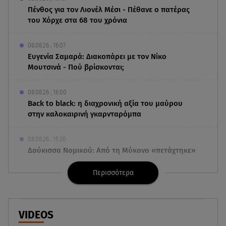
Πένθος για τον Λιονέλ Μέσι - Πέθανε ο πατέρας
του Χόρχε στα 68 του χρόνια
08.08.26 , 16:07
Ευγενία Σαμαρά: Διακοπάρει με τον Νίκο
Μουτσινά - Πού βρίσκονται;
08.08.26 , 16:00
Back to black: η διαχρονική αξία του μαύρου
στην καλοκαιρινή γκαρνταρόμπα
08.08.26 , 15:20
Δούκισσα Νομικού: Από τη Μύκονο «πετάχτηκε»
στη Γαλλική Πολυνησία!
Περισσότερα
08.08.26 , 15:01
Λυκαβηττός: Σε 57χρονη γυναίκα ανήκει η σορός
που βρέθηκε σε σπηλιά
VIDEOS