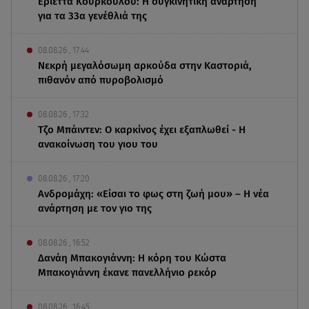
Εριέττα Κούρκουλου: Η συγκινητική ανάρτηση
για τα 33α γενέθλιά της
08.08.26 , 17:44
Νεκρή μεγαλόσωμη αρκούδα στην Καστοριά,
πιθανόν από πυροβολισμό
08.08.26 , 17:32
Τζο Μπάιντεν: Ο καρκίνος έχει εξαπλωθεί - Η
ανακοίνωση του γιου του
08.08.26 , 17:20
Ανδρομάχη: «Είσαι το φως στη ζωή μου» – Η νέα
ανάρτηση με τον γιο της
08.08.26 , 16:52
Δανάη Μπακογιάννη: Η κόρη του Κώστα
Μπακογιάννη έκανε πανελλήνιο ρεκόρ
08.08.26 , 16:45