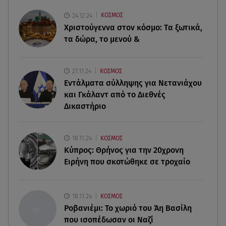
08.08.26 , 14:50
24.12.24
ΚΟΣΜΟΣ
Κατερίνα Καινούργιου: Η Πάρος και το cool
Χριστούγεννα στον κόσμο: Tα ξωτικά,
φορμάκι της κορούλας της!
τα δώρα, το μενού &
08.08.26 , 14:25
Καιρός: Σε πορτοκαλί συναγερμό η χώρα για
21.11.24
ΚΟΣΜΟΣ
φωτιές τα επόμενα 24ωρα
Εντάλματα σύλληψης για Νετανιάχου
και Γκάλαντ από το Διεθνές
08.08.26 , 14:00
Δικαστήριο
Summer fling: Γιατί να πεις ναι σε έναν
καλοκαιρινό έρωτα
18.11.24
ΚΟΣΜΟΣ
08.08.26 , 13:59
Κύπρος: Θρήνος για την 20χρονη
Αθηνά Οικονομάκου: Οι... hot αναρτήσεις της με
Ειρήνη που σκοτώθηκε σε τροχαίο
animal print μπικίνι!
08.08.26 , 13:49
18.11.24
ΚΟΣΜΟΣ
Πάνω από 56.000 επιβάτες αναχώρησαν σήμερα
Ροβανιέμι: Το χωριό του Άη Βασίλη
από τα λιμάνια της Αττικής
που ισοπέδωσαν οι Ναζί