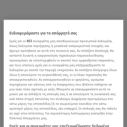
Ενδιαφερόμαστε για το απόρρητό σας
Εμείς και οι
603
συνεργάτες μας αποθηκεύουμε προσωπικά δεδομένα,
όπως δεδομένα περιήγησης ή μοναδικά αναγνωριστικά στοιχεία, και
έχουμε πρόσβαση σε αυτά στη συσκευή σας. Αν επιλέξετε Αποδοχή, θα
καταστεί δυνατή η ενεργοποίηση τεχνολογιών παρακολούθησης
προκειμένου να υποστηριχθούν οι σκοποί που εμφανίζονται παρακάτω,
για τους οποίους εμείς και οι συνεργάτες μας επεξεργαζόμαστε τα
δεδομένα με σκοπό την παροχή υπηρεσιών. Αν επιλέξετε Απόρριψη όλων
όλων ή αποσύρετε τη συγκατάθεσή σας, οι εν λόγω τεχνολογίες θα
απενεργοποιηθούν. Αν απενεργοποιηθούν οι ιχνηλάτες, ορισμένο
περιεχόμενο και κάποιες από τις διαφημίσεις που βλέπετε ενδέχεται να
μην είναι τόσο σχετικές με εσάς. Μπορείτε να επανεμφανίσετε αυτό το
μενού για να αλλάξετε τις επιλογές σας ή να αποσύρετε τη συναίνεσή σας
ανά πάσα στιγμή πατώντας τον σύνδεσμο Διαχείριση προτιμήσεων στο
κάτω μέρος της ιστοσελίδας [ή το αιωρούμενο εικονίδιο στο κάτω
αριστερό μέρος της ιστοσελίδας, εάν υπάρχει]. Οι επιλογές σας θα τεθούν
σε ισχύ στον Ιστότοπος. Για περισσότερες λεπτομέρειες ανατρέξτε στην
Πολιτική Απορρήτου μας.
Εμείς και οι συνεργάτες μας επεξεργαζόμαστε δεδομένα