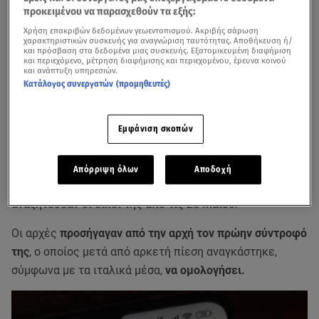
προκειμένου να παρασχεθούν τα εξής:
Χρήση επακριβών δεδομένων γεωεντοπισμού. Ακριβής σάρωση
χαρακτηριστικών συσκευής για αναγνώριση ταυτότητας. Αποθήκευση ή/
και πρόσβαση στα δεδομένα μιας συσκευής. Εξατομικευμένη διαφήμιση
και περιεχόμενο, μέτρηση διαφήμισης και περιεχομένου, έρευνα κοινού
και ανάπτυξη υπηρεσιών.
Κατάλογος συνεργατών (προμηθευτές)
Εμφάνιση σκοπών
Νεκρή βρέθηκε σε ένα εγκαταλελειμμένο κτίριο στη
Απόρριψη όλων
Αποδοχή
Νάπολη
η 14χρονη Μαρτίνα Καρμπονάρο, την οποία
αναζητούσαν οι δικοί της από τις 26 Μαΐου.
Οι αρχές
προσήγαγαν από την αρχή τον πρώην σύντροφό
της
, ο οποίος μετά από αρκετή πίεση αναγκάστηκε,
σύμφωνα με τα ιταλικά μέσα,
να ομολογήσει.