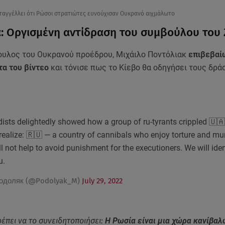
ταγγέλλει ότι Ρώσοι στρατιώτες ευνούχισαν Ουκρανό αιχμάλωτο
: Οργισμένη αντίδραση του συμβούλου του 
ουλος του Ουκρανού προέδρου, Μιχάιλο Ποντόλιακ
επιβεβαί
τα του βίντεο
και τόνισε πως το Κίεβο θα οδηγήσει τους δρά
sts delightedly showed how a group of ru-tyrants crippled 🇺🇦
realize: 🇷🇺 — a country of cannibals who enjoy torture and mur
ll not help to avoid punishment for the executioners. We will ide
u.
одоляк (@Podolyak_M)
July 29, 2022
έπει να το συνειδητοποιήσει:
Η Ρωσία είναι μια χώρα κανίβα