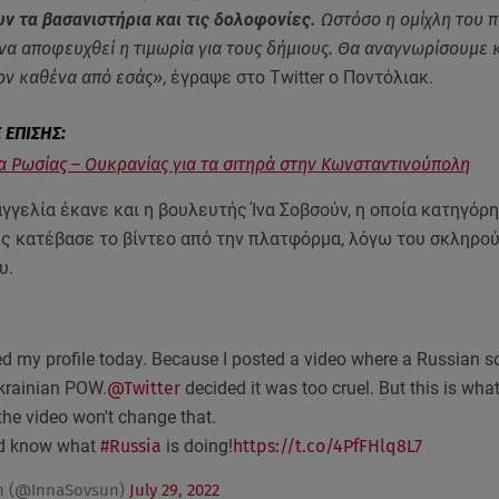
 τα βασανιστήρια και τις δολοφονίες.
Ωστόσο η ομίχλη του 
να αποφευχθεί η τιμωρία για τους δήμιους. Θα αναγνωρίσουμε 
ον καθένα από εσάς»
, έγραψε στο Twitter ο Ποντόλιακ.
 Ρωσίας – Ουκρανίας για τα σιτηρά στην Κωνσταντινούπολη
αγγελία έκανε και η βουλευτής Ίνα Σοβσούν, η οποία κατηγόρ
της κατέβασε το βίντεο από την πλατφόρμα, λόγω του σκληρού
υ.
d my profile today. Because I posted a video where a Russian so
Ukrainian POW.
@Twitter
decided it was too cruel. But this is wh
the video won't change that.
ld know what
#Russia
is doing!
https://t.co/4PfFHlq8L7
n (@InnaSovsun)
July 29, 2022