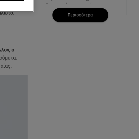
ν πλατφόρμα
ξεχωριστής καινοτομίας και
επιτυχίας
μάλωτο.
Περισσότερα
07.08.26 , 15:09
Τροχαίο Σέρρες: «Δεν πρόλαβα
να κάνω κάτι κι έπεσε πάνω
μου»
λλον, ο
ούμυτα.
07.08.26 , 14:49
μαίας.
Πέθανε η δημοσιογράφος και
πρώην σύζυγος του Βασίλη
Χιώτη, Χριστίνα Πιτουρά
07.08.26 , 14:44
Στεφανίδου: «Κόβει» την ανάσα
με το σώμα της - Οι πόζες με
μαγιό
07.08.26 , 14:05