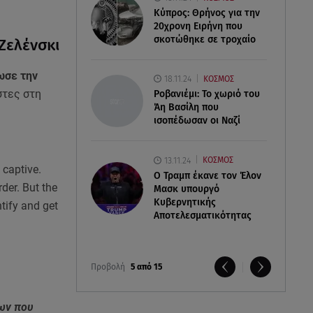
Κύπρος: Θρήνος για την
20χρονη Ειρήνη που
σκοτώθηκε σε τροχαίο
Ζελένσκι
ωσε την
18.11.24
ΚΟΣΜΟΣ
στες στη
Ροβανιέμι: Το χωριό του
Άη Βασίλη που
ισοπέδωσαν οι Ναζί
13.11.24
ΚΟΣΜΟΣ
 captive.
O Τραμπ έκανε τον Έλον
der. But the
Μασκ υπουργό
Κυβερνητικής
ntify and get
Αποτελεσματικότητας
Προβολή
5 από 15
λων που