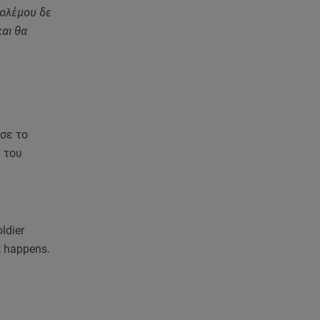
πολέμου δε
και θα
ησε το
 του
ldier
at happens.