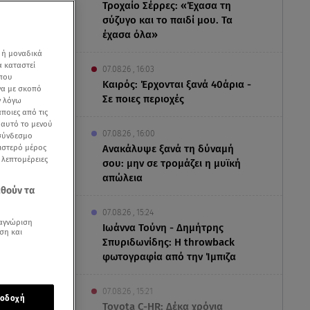
Τροχαίο Σέρρες: «Έχασα τη
σύζυγο και το παιδί μου. Τα
έχασα όλα»
 ή μοναδικά
α καταστεί
07.08.26 , 16:03
 που
Καιρός: Έρχονται ξανά 40άρια -
να με σκοπό
Σε ποιες περιοχές
ν λόγω
ποιες από τις
ε αυτό το μενού
07.08.26 , 16:00
 σύνδεσμο
ριστερό μέρος
Ανακάλυψε ξανά τη δύναμή
ς λεπτομέρειες
σου: μην σε τρομάζει η μυϊκή
απώλεια
εθούν τα
07.08.26 , 15:24
αγνώριση
Ιωάννα Τούνη - Δημήτρης
ση και
Σπυριδωνίδης: Η throwback
φωτογραφία από την Ίμπιζα
ά από νέα
07.08.26 , 15:21
οδοχή
Toyota C-HR: Δέκα χρόνια