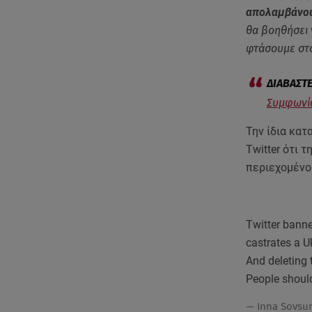
απολαμβάνουν
θα βοηθήσει 
φτάσουμε στ
Συμφωνία
Την ίδια κατ
Twitter ότι 
περιεχομένο
Twitter banne
castrates a 
And deleting 
People shou
— Inna Sovsu