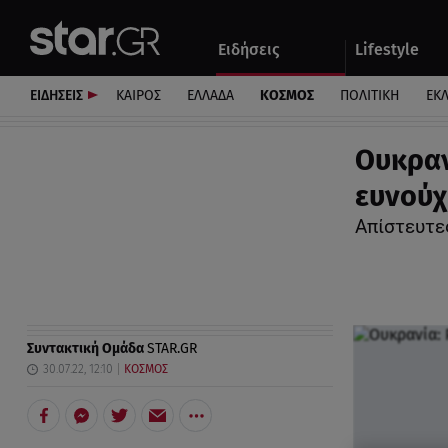
Αθλητικά
Quiz
Ειδήσεις
Lifestyle
Αυτοκίνητο
ΕΙΔΗΣΕΙΣ
ΚΑΙΡΟΣ
ΕΛΛΑΔΑ
ΚΟΣΜΟΣ
ΠΟΛΙΤΙΚΗ
ΕΚ
Ουκραν
ευνούχ
Απίστευτε
Συντακτική Ομάδα
STAR.GR
30.07.22, 12:10
ΚΟΣΜΟΣ