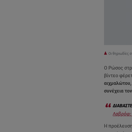
Οι θηριωδίες 
Ο Ρώσος στρ
βίντεο φέρε
αιχμαλώτου
συνέχεια τον
Λαβρόφ: 
Η προέλευση 