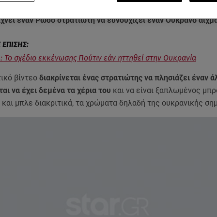
αυτή, βίντεο που κυκλοφόρησε στα φιλορωσικά κανάλια στη
χνει έναν Ρώσο στρατιώτη να ευνουχίζει έναν Ουκρανό αιχ
: Το σχέδιο εκκένωσης Πούτιν εάν ηττηθεί στην Ουκρανία
τικό βίντεο
διακρίνεται ένας στρατιώτης να πλησιάζει έναν ά
αι να έχει δεμένα τα χέρια του
και να είναι ξαπλωμένος μπρ
 και μπλε διακριτικά, τα χρώματα δηλαδή της ουκρανικής ση