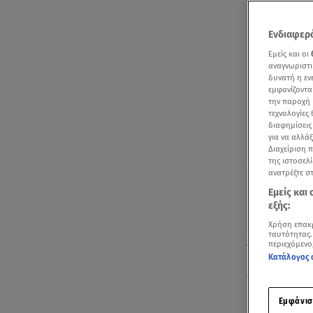
Ενδιαφερό
Εμείς και οι
αναγνωριστι
δυνατή η ε
εμφανίζοντα
την παροχή 
τεχνολογίες
διαφημίσεις
για να αλλά
Διαχείριση 
της ιστοσελί
ανατρέξτε σ
Εμείς και
εξής:
Χρήση επακ
ταυτότητας.
Στιγμιότυπα μ
περιεχόμενο
Κατάλογος 
Οι φρικαλεό
καταγγελία 
Εμφάνισ