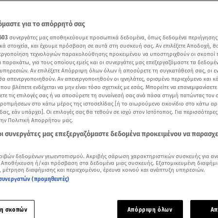
μαστε για το απόρρητό σας
603
συνεργάτες μας αποθηκεύουμε προσωπικά δεδομένα, όπως δεδομένα περιήγησης
κά στοιχεία, και έχουμε πρόσβαση σε αυτά στη συσκευή σας. Αν επιλέξετε Αποδοχή, θ
νεργοποίηση τεχνολογιών παρακολούθησης προκειμένου να υποστηριχθούν οι σκοποί
ι παρακάτω, για τους οποίους εμείς και οι συνεργάτες μας επεξεργαζόμαστε τα δεδομέ
υπηρεσιών. Αν επιλέξετε Απόρριψη όλων όλων ή αποσύρετε τη συγκατάθεσή σας, οι ε
 θα απενεργοποιηθούν. Αν απενεργοποιηθούν οι ιχνηλάτες, ορισμένο περιεχόμενο και κά
 που βλέπετε ενδέχεται να μην είναι τόσο σχετικές με εσάς. Μπορείτε να επανεμφανίσετ
ξετε τις επιλογές σας ή να αποσύρετε τη συναίνεσή σας ανά πάσα στιγμή πατώντας τον
προτιμήσεων στο κάτω μέρος της ιστοσελίδας [ή το αιωρούμενο εικονίδιο στο κάτω α
δας, εάν υπάρχει]. Οι επιλογές σας θα τεθούν σε ισχύ στον Ιστότοπος. Για περισσότερε
την Πολιτική Απορρήτου μας.
Δείτε περισσότερα άρθρα μας στα αποτελέσματα αναζήτησης
 οι συνεργάτες μας επεξεργαζόμαστε δεδομένα προκειμένου να παρασχ
Add star.gr on Google
ριβών δεδομένων γεωεντοπισμού. Ακριβής σάρωση χαρακτηριστικών συσκευής για αν
 Αποθήκευση ή/και πρόσβαση στα δεδομένα μιας συσκευής. Εξατομικευμένη διαφήμι
ετά από βομβαρδισμό στην περιοχή του Ντονέτσκ από ρωσικούς πυραύλους
, μέτρηση διαφήμισης και περιεχομένου, έρευνα κοινού και ανάπτυξη υπηρεσιών.
συνεργατών (προμηθευτές)
τητες του
πολέμου
αποκαλύπτονται για μια ακόμα φορά, μετ
για τα όσα συμβαίνουν στην
Ουκρανία
.
η σκοπών
Απόρριψη όλων
Απ