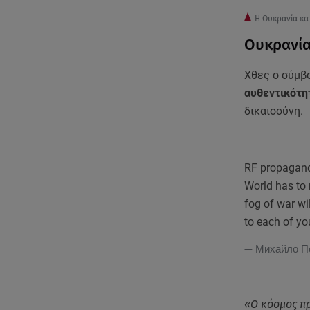
Η Ουκρανία κα
Ουκρανία
Χθες ο σύμβ
αυθεντικότη
δικαιοσύνη.
RF propagandi
World has to 
fog of war wi
to each of yo
— Михайло П
«Ο κόσμος πρ