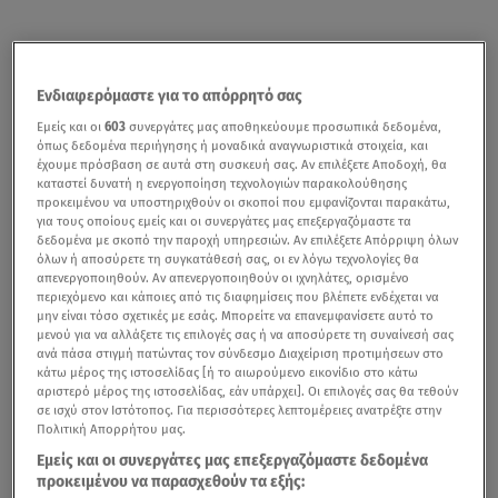
Ενδιαφερόμαστε για το απόρρητό σας
Εμείς και οι
603
συνεργάτες μας αποθηκεύουμε προσωπικά δεδομένα,
όπως δεδομένα περιήγησης ή μοναδικά αναγνωριστικά στοιχεία, και
έχουμε πρόσβαση σε αυτά στη συσκευή σας. Αν επιλέξετε Αποδοχή, θα
καταστεί δυνατή η ενεργοποίηση τεχνολογιών παρακολούθησης
προκειμένου να υποστηριχθούν οι σκοποί που εμφανίζονται παρακάτω,
για τους οποίους εμείς και οι συνεργάτες μας επεξεργαζόμαστε τα
δεδομένα με σκοπό την παροχή υπηρεσιών. Αν επιλέξετε Απόρριψη όλων
όλων ή αποσύρετε τη συγκατάθεσή σας, οι εν λόγω τεχνολογίες θα
απενεργοποιηθούν. Αν απενεργοποιηθούν οι ιχνηλάτες, ορισμένο
περιεχόμενο και κάποιες από τις διαφημίσεις που βλέπετε ενδέχεται να
μην είναι τόσο σχετικές με εσάς. Μπορείτε να επανεμφανίσετε αυτό το
μενού για να αλλάξετε τις επιλογές σας ή να αποσύρετε τη συναίνεσή σας
ανά πάσα στιγμή πατώντας τον σύνδεσμο Διαχείριση προτιμήσεων στο
κάτω μέρος της ιστοσελίδας [ή το αιωρούμενο εικονίδιο στο κάτω
αριστερό μέρος της ιστοσελίδας, εάν υπάρχει]. Οι επιλογές σας θα τεθούν
σε ισχύ στον Ιστότοπος. Για περισσότερες λεπτομέρειες ανατρέξτε στην
Πολιτική Απορρήτου μας.
Εμείς και οι συνεργάτες μας επεξεργαζόμαστε δεδομένα
προκειμένου να παρασχεθούν τα εξής: