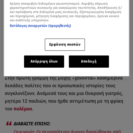
Χρήση επακριβών δεδομένων γεωεντοπισμού. Ακριβής σάρωση
χαρακτηριστικών συσκευής για αναγνώριση ταυτότητας. Αποθήκευση ή/
και πρόσβαση στα δεδομένα μιας συσκευής. Εξατομικευμένη διαφήμιση
και περιεχόμενο, μέτρηση διαφήμισης και περιεχομένου, έρευνα κοινού
και ανάπτυξη υπηρεσιών.
Κατάλογος συνεργατών (προμηθευτές)
Εμφάνιση σκοπών
Η «μητέρα ηρωίδα» της Ουκρανίας που σκοτώθηκε στην πρώτη γραμμή -
Απόρριψη όλων
Αποδοχή
Βίντεο από το κεντρικό δελτίο ειδήσεων του Star (16/9)
Στην πρώτη γραμμή της μάχης «χάνονται» καθημερινά
δεκάδες πολίτες που οι προσωπικές ιστορίες τους
συγκλονίζουν. Ανάμεσά τους και μια Ουκρανή γιατρός,
μητέρα 12 παιδιών, που ήρθε αντιμέτωπη με τη φρίκη
του
πολέμου
.
Ουκρανία: Οι περισσότεροι άμαχοι διασώθηκαν από