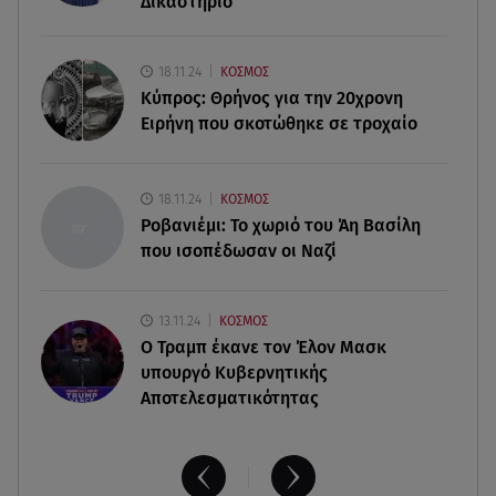
Δικαστήριο
07.08.26 , 18:45
Φωτιά στο Στεφάνι Κορίνθου: Μήνυμα από το 112
- Σηκώθηκαν εναέρια μέσα
18.11.24
ΚΟΣΜΟΣ
Κύπρος: Θρήνος για την 20χρονη
Ειρήνη που σκοτώθηκε σε τροχαίο
07.08.26 , 18:34
Έξοδος Αυγούστου: Στο 100% η πληρότητα για
Κυκλάδες
18.11.24
ΚΟΣΜΟΣ
Ροβανιέμι: Το χωριό του Άη Βασίλη
που ισοπέδωσαν οι Ναζί
13.11.24
ΚΟΣΜΟΣ
O Τραμπ έκανε τον Έλον Μασκ
υπουργό Κυβερνητικής
Αποτελεσματικότητας