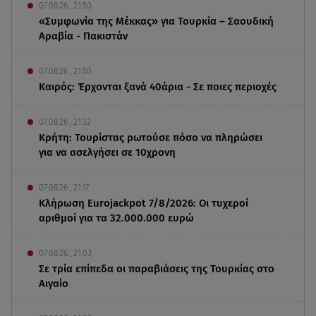
07.08.26 , 21:50
«Συμφωνία της Μέκκας» για Τουρκία – Σαουδική
Αραβία - Πακιστάν
07.08.26 , 21:50
Καιρός: Έρχονται ξανά 40άρια - Σε ποιες περιοχές
07.08.26 , 21:32
Κρήτη: Τουρίστας ρωτούσε πόσο να πληρώσει
για να ασελγήσει σε 10χρονη
07.08.26 , 21:17
Κλήρωση Eurojackpot 7/8/2026: Οι τυχεροί
αριθμοί για τα 32.000.000 ευρώ
07.08.26 , 21:03
Σε τρία επίπεδα οι παραβιάσεις της Τουρκίας στο
Αιγαίο