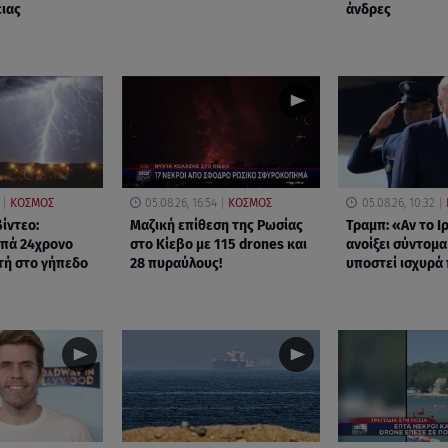
ειας
άνδρες
ΚΟΣΜΟΣ
05.08.26, 16:54
ΚΟΣΜΟΣ
05.08.26, 10:32
ίντεο:
Μαζική επίθεση της Ρωσίας
Τραμπ: «Αν το Ι
υπά 24χρονο
στο Κίεβο με 115 drones και
ανοίξει σύντομα
τή στο γήπεδο
28 πυραύλους!
υποστεί ισχυρά