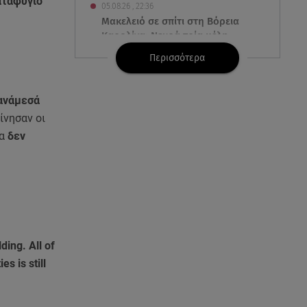
αταφύγιο
05.08.26 , 22:36
Μακελειό σε σπίτι στη Βόρεια
Καρολίνα: Νεκρά τρία μέλη
οικογένειας
Περισσότερα
05.08.26 , 22:35
Αλεξάνδρα Νίκα: Η... χρυσή ώρα
 ανάμεσά
στο σκάφος με την καλύτερη
ίνησαν οι
παρέα!
ρα
δεν
05.08.26 , 22:27
Πόρτο Ράφτη: Bίντεο
Ντοκουμέντο Από Το
Θανατηφόρο Τροχαίο
05.08.26 , 22:19
ding. All of
Σαμοθράκη: «Μαμά νόμιζες ότι
s is still
δε θα σε ξαναδώ;» -Τα πρώτα
λόγια του 22χρονου