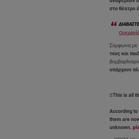
αναφέρουν ότ
στο θέατρο 
Ουκρανία
Σύμφωνα με τ
τους και παι
βομβαρδισμοί
υπάρχουν πλ
‼️This is all
According to 
them are now 
unknown.
pi