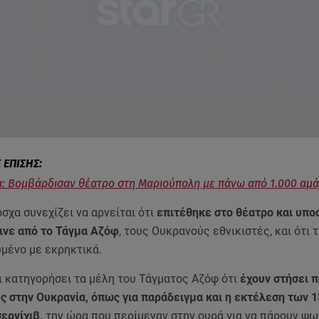
: Βομβάρδισαν θέατρο στη Μαριούπολη με πάνω από 1.000 αμ
χα συνεχίζει να αρνείται ότι
επιτέθηκε στο θέατρο και υποσ
γινε από το Τάγμα Αζόφ
, τους Ουκρανούς εθνικιστές, και ότι τ
υμένο με εκρηκτικά.
ι κατηγορήσει τα μέλη του Τάγματος Αζόφ ότι
έχουν στήσει 
ς στην Ουκρανία, όπως για παράδειγμα και η εκτέλεση των 
σερνίχιβ,
την ώρα που περίμεναν στην ουρά για να πάρουν ψω