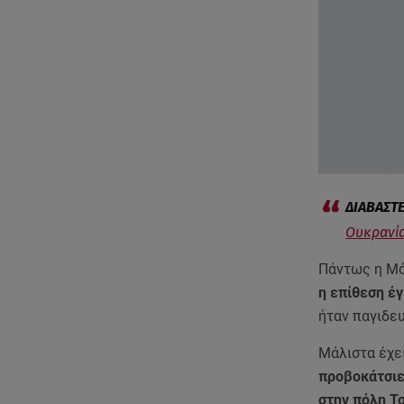
Ουκρανία
Πάντως η Μόσ
η επίθεση έ
ήταν παγιδε
Μάλιστα έχε
προβοκάτσιε
στην πόλη Τ