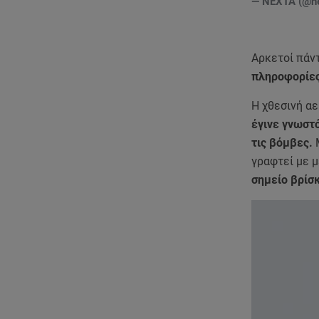
— NEXTA (@ne
Αρκετοί πάν
πληροφορίες
Η χθεσινή α
έγινε γνωστό
τις βόμβες.
γραφτεί με 
σημείο βρίσκ