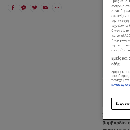
Εμείς και οι
αναγνωριστι
δυνατή η ε
εμφανίζοντα
την παροχή 
τεχνολογίες
διαφημίσεις
για να αλλά
Διαχείριση 
της ιστοσελί
ανατρέξτε σ
Εμείς και
εξής:
Χρήση επακ
ταυτότητας.
περιεχόμενο
Κατάλογος 
Εμφάνισ
Συνεχίζεται
βομβαρδίστη