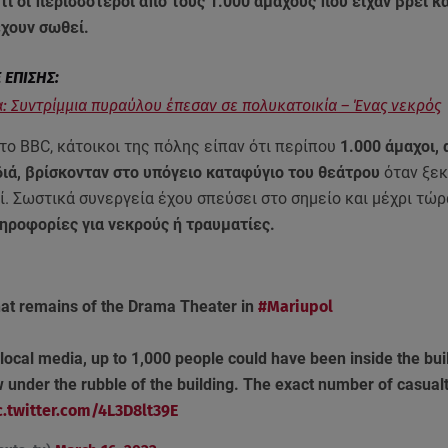
ι οι περισσότεροι από τους 1.000 αμάχους που είχαν βρει κ
έχουν σωθεί.
: Συντρίμμια πυραύλου έπεσαν σε πολυκατοικία – Ένας νεκρός
ο BBC, κάτοικοι της πόλης είπαν ότι περίπου
1.000 άμαχοι,
διά, βρίσκονταν στο υπόγειο καταφύγιο του θεάτρου
όταν ξεκ
. Σωστικά συνεργεία έχου σπεύσει στο σημείο και μέχρι τώ
ηροφορίες για νεκρούς ή τραυματίες.
 that remains of the Drama Theater in
#Mariupol
local media, up to 1,000 people could have been inside the buil
under the rubble of the building. The exact number of casualtie
c.twitter.com/4L3D8lt39E