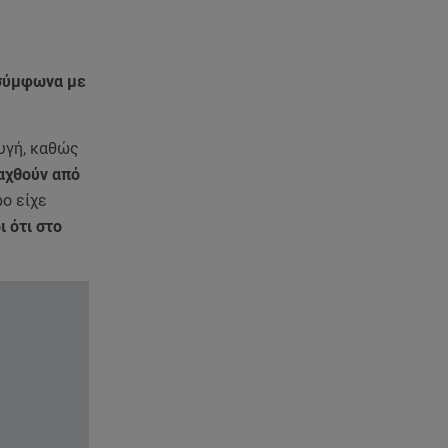
05.08.26 , 21:48
Starte - Γιώργος Δουατζής: «Με
θέλγει ιδιαιτέρως κάθε μορφή
τέχνης»
 σύμφωνα με
05.08.26 , 21:41
υγή, καθώς
«Στην κόψη του ξυραφιού» οι
συνομιλίες ΗΠΑ – Ιράν
λαχθούν από
ο είχε
05.08.26 , 21:22
ι ότι στο
Ευρυδίκη Βαλαβάνη για
Γρηγόρη Μόργκαν:
«Oνειρευόμουν έναν άντρα σαν
εσένα»
05.08.26 , 20:51
Με γαλλικό... κλειδί η ηλεκτρική
διασύνδεση Ελλάδας – Κύπρου
(GSI)