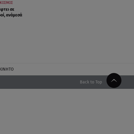
ΚΟΣΜΟΣ
έφτει σε
ροί, ανάμεσά
ΚΙΝΗΤΟ
Back to Top