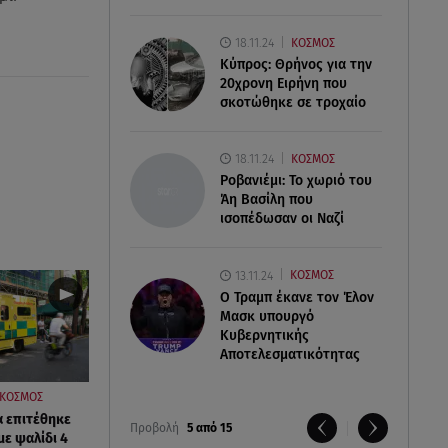
18.11.24
ΚΟΣΜΟΣ
Κύπρος: Θρήνος για την
20χρονη Ειρήνη που
σκοτώθηκε σε τροχαίο
18.11.24
ΚΟΣΜΟΣ
Ροβανιέμι: Το χωριό του
Άη Βασίλη που
ισοπέδωσαν οι Ναζί
13.11.24
ΚΟΣΜΟΣ
O Τραμπ έκανε τον Έλον
Μασκ υπουργό
Κυβερνητικής
Αποτελεσματικότητας
ΚΟΣΜΟΣ
α επιτέθηκε
Προβολή
5 από 15
με ψαλίδι 4