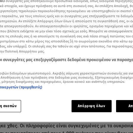
603
συνεργάτες μας αποθηκεύουμε προσωπικά δεδομένα, όπως δεδομένα περιήγησης
κά στοιχεία, και έχουμε πρόσβαση σε αυτά στη συσκευή σας. Αν επιλέξετε Αποδοχή, θ
νεργοποίηση τεχνολογιών παρακολούθησης προκειμένου να υποστηριχθούν οι σκοποί
ι παρακάτω, για τους οποίους εμείς και οι συνεργάτες μας επεξεργαζόμαστε τα δεδομέ
υπηρεσιών. Αν επιλέξετε Απόρριψη όλων όλων ή αποσύρετε τη συγκατάθεσή σας, οι ε
 θα απενεργοποιηθούν. Αν απενεργοποιηθούν οι ιχνηλάτες, ορισμένο περιεχόμενο και κά
 που βλέπετε ενδέχεται να μην είναι τόσο σχετικές με εσάς. Μπορείτε να επανεμφανίσετ
ξετε τις επιλογές σας ή να αποσύρετε τη συναίνεσή σας ανά πάσα στιγμή πατώντας τον
προτιμήσεων στο κάτω μέρος της ιστοσελίδας [ή το αιωρούμενο εικονίδιο στο κάτω α
δας, εάν υπάρχει]. Οι επιλογές σας θα τεθούν σε ισχύ στον Ιστότοπος. Για περισσότερε
την Πολιτική Απορρήτου μας.
 οι συνεργάτες μας επεξεργαζόμαστε δεδομένα προκειμένου να παρασχ
ριβών δεδομένων γεωεντοπισμού. Ακριβής σάρωση χαρακτηριστικών συσκευής για αν
 Αποθήκευση ή/και πρόσβαση στα δεδομένα μιας συσκευής. Εξατομικευμένη διαφήμι
, μέτρηση διαφήμισης και περιεχομένου, έρευνα κοινού και ανάπτυξη υπηρεσιών.
Δείτε περισσότερα άρθρα μας στα αποτελέσματα αναζήτησης
συνεργατών (προμηθευτές)
Add star.gr on Google
η σκοπών
Απόρριψη όλων
Απ
 η επιχειρήση διάσωσης στα συντρίμμια του θεάτρου στη
Μαρ
κε χθες. Οι πληροφορίες είναι συγκεχυμένες με τα ουκρανι