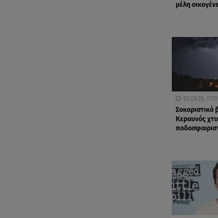
μέλη οικογέν
05.08.26, 17:10
Σοκαριστικό β
Κεραυνός χτ
ποδοσφαιρισ