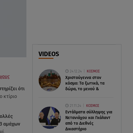
05.08.26 , 20:42
Δέσποινα Μοιραράκη: Οι
ξέγνοιαστες στιγμές της
παρουσιάστριας στη Μύκονο
05.08.26 , 20:39
Σύγκρουση ελικοπτέρων: Αυτός
VIDEOS
είναι ο Έλληνας χειριστής που
σκοτώθηκε
24.12.24
ΚΟΣΜΟΣ
05.08.26 , 20:36
άχους
Χριστούγεννα στον
Πόσο καιρό παίρνει σε ένα
κόσμο: Tα ξωτικά, τα
δάσος να πρασινίσει ξανά μετά
τηρίζει ότι
δώρα, το μενού &
από πυρκαγιά
ο κτίριο
21.11.24
ΚΟΣΜΟΣ
Εντάλματα σύλληψης για
πολλές
Νετανιάχου και Γκάλαντ
από το Διεθνές
13 αμάχων
Δικαστήριο
μί.