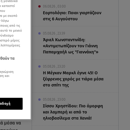
 ή μοναδικά
α καταστεί
06.08.26 , 03:00
 που
Εορτολόγιο: Ποιοι γιορτάζουν
να με σκοπό
στις 6 Αυγούστου
ν λόγω
ποιες από τις
ε αυτό το μενού
05.08.26 , 23:39
 σύνδεσμο
Άριελ Κωνσταντινίδη:
ριστερό μέρος
ς λεπτομέρειες
«Αντιμετωπίζουν τον Γιάννη
Παπαμιχαήλ ως "Γιαννάκη"»
εθούν τα
05.08.26 , 23:20
αγνώριση
Η Μέγκαν Μαρκλ έγινε 45! Ο
ση και
ξέφρενος χορός με τιάρα μέσα
στο σπίτι της
05.08.26 , 23:00
οδοχή
Σίσσυ Χρηστίδου: Πιο όμορφη
και λαμπερή κι από το
ιούπολη
που
ηλιοβασίλεμα στα Χανιά!
κά μέσα να