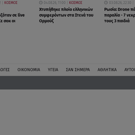
2
ΚΟΣΜΟΣ
04.08.26, 11:00
ΚΟΣΜΟΣ
03.08.26, 22:30
Χτυπήθηκε πλοίο ελληνικών
Ρωσία: Drone π
ζόταν σε live
συμφερόντων στα Στενά του
παραλία - 7 νεκ
Σε σοκ οι
Ορμούζ
τους 3 παιδιά
ΛΟΓΕΣ
ΟΙΚΟΝΟΜΙΑ
ΥΓΕΙΑ
ΣΑΝ ΣΗΜΕΡΑ
ΑΘΛΗΤΙΚΑ
ΑΥΤΟ