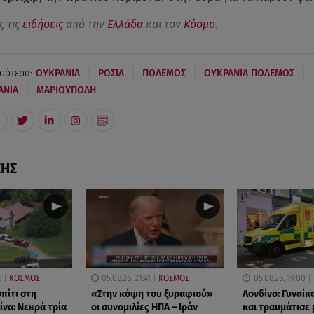
ς τις
ειδήσεις
από την
Ελλάδα
και τον
Κόσμο
.
|
|
|
|
σότερα:
ΟΥΚΡΑΝΙΑ
ΡΩΣΙΑ
ΠΟΛΕΜΟΣ
ΟΥΚΡΑΝΙΑ ΠΟΛΕΜΟΣ
|
ΑΝΙΑ
ΜΑΡΙΟΥΠΟΛΗ
ΣΗΣ
6
ΚΟΣΜΟΣ
05.08.26, 21:41
ΚΟΣΜΟΣ
05.08.26, 19:00
πίτι στη
«Στην κόψη του ξυραφιού»
Λονδίνο: Γυναίκ
ίνα: Νεκρά τρία
οι συνομιλίες ΗΠΑ – Ιράν
και τραυμάτισε 