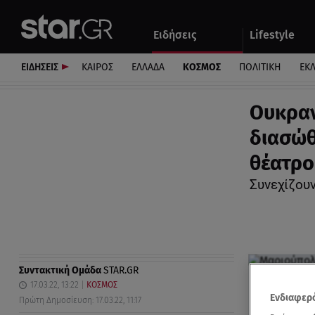
Αθλητικά
Quiz
Ειδήσεις
Lifestyle
Αυτοκίνητο
ΕΙΔΗΣΕΙΣ
ΚΑΙΡΟΣ
ΕΛΛΑΔΑ
ΚΟΣΜΟΣ
ΠΟΛΙΤΙΚΗ
ΕΚ
Ουκραν
διασώθ
θέατρο
Συνεχίζουν
Συντακτική Ομάδα
STAR.GR
17.03.22, 13:22
ΚΟΣΜΟΣ
Ενδιαφερό
Πρώτη Δημοσίευση: 17.03.22, 11:17