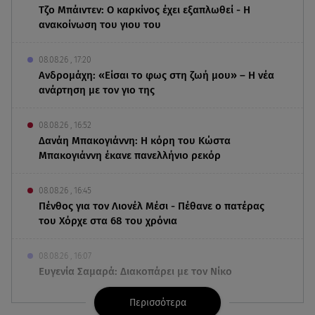
Τζο Μπάιντεν: Ο καρκίνος έχει εξαπλωθεί - Η
ανακοίνωση του γιου του
08.08.26 , 17:20
Ανδρομάχη: «Είσαι το φως στη ζωή μου» – Η νέα
ανάρτηση με τον γιο της
08.08.26 , 16:52
Δανάη Μπακογιάννη: Η κόρη του Κώστα
Μπακογιάννη έκανε πανελλήνιο ρεκόρ
08.08.26 , 16:45
Πένθος για τον Λιονέλ Μέσι - Πέθανε ο πατέρας
του Χόρχε στα 68 του χρόνια
08.08.26 , 16:07
Ευγενία Σαμαρά: Διακοπάρει με τον Νίκο
Μουτσινά - Πού βρίσκονται;
Περισσότερα