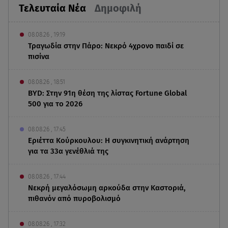
Τελευταία Νέα
Δημοφιλή
08.08.26 , 19:19
Τραγωδία στην Πάρο: Νεκρό 4χρονο παιδί σε
πισίνα
08.08.26 , 18:51
BYD: Στην 91η θέση της λίστας Fortune Global
500 για το 2026
08.08.26 , 17:45
Εριέττα Κούρκουλου: Η συγκινητική ανάρτηση
για τα 33α γενέθλιά της
08.08.26 , 17:44
Νεκρή μεγαλόσωμη αρκούδα στην Καστοριά,
πιθανόν από πυροβολισμό
08.08.26 , 17:32