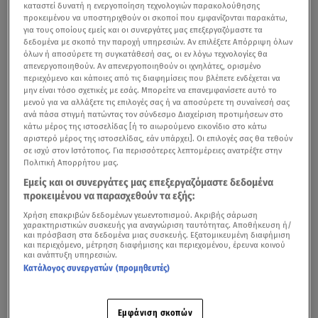
καταστεί δυνατή η ενεργοποίηση τεχνολογιών παρακολούθησης
προκειμένου να υποστηριχθούν οι σκοποί που εμφανίζονται παρακάτω,
για τους οποίους εμείς και οι συνεργάτες μας επεξεργαζόμαστε τα
δεδομένα με σκοπό την παροχή υπηρεσιών. Αν επιλέξετε Απόρριψη όλων
όλων ή αποσύρετε τη συγκατάθεσή σας, οι εν λόγω τεχνολογίες θα
απενεργοποιηθούν. Αν απενεργοποιηθούν οι ιχνηλάτες, ορισμένο
περιεχόμενο και κάποιες από τις διαφημίσεις που βλέπετε ενδέχεται να
μην είναι τόσο σχετικές με εσάς. Μπορείτε να επανεμφανίσετε αυτό το
μενού για να αλλάξετε τις επιλογές σας ή να αποσύρετε τη συναίνεσή σας
ανά πάσα στιγμή πατώντας τον σύνδεσμο Διαχείριση προτιμήσεων στο
κάτω μέρος της ιστοσελίδας [ή το αιωρούμενο εικονίδιο στο κάτω
αριστερό μέρος της ιστοσελίδας, εάν υπάρχει]. Οι επιλογές σας θα τεθούν
σε ισχύ στον Ιστότοπος. Για περισσότερες λεπτομέρειες ανατρέξτε στην
Πολιτική Απορρήτου μας.
Εμείς και οι συνεργάτες μας επεξεργαζόμαστε δεδομένα
προκειμένου να παρασχεθούν τα εξής:
Χρήση επακριβών δεδομένων γεωεντοπισμού. Ακριβής σάρωση
χαρακτηριστικών συσκευής για αναγνώριση ταυτότητας. Αποθήκευση ή/
και πρόσβαση στα δεδομένα μιας συσκευής. Εξατομικευμένη διαφήμιση
και περιεχόμενο, μέτρηση διαφήμισης και περιεχομένου, έρευνα κοινού
και ανάπτυξη υπηρεσιών.
Κατάλογος συνεργατών (προμηθευτές)
Εμφάνιση σκοπών