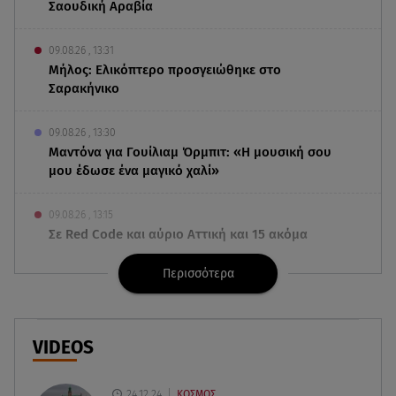
Σαουδική Αραβία
09.08.26 , 13:31
Μήλος: Ελικόπτερο προσγειώθηκε στο
Σαρακήνικο
09.08.26 , 13:30
Μαντόνα για Γουίλιαμ Όρμπιτ: «Η μουσική σου
μου έδωσε ένα μαγικό χαλί»
09.08.26 , 13:15
Σε Red Code και αύριο Αττική και 15 ακόμα
περιοχές - 400 φωτιές σε 10 μέρες
Περισσότερα
09.08.26 , 12:54
Βαλέρια Χοψονίδου: Βάφτισε τον γιο της στη
Βουλιαγμένη - Το όνομα που πήρε
VIDEOS
09.08.26 , 12:44
24.12.24
ΚΟΣΜΟΣ