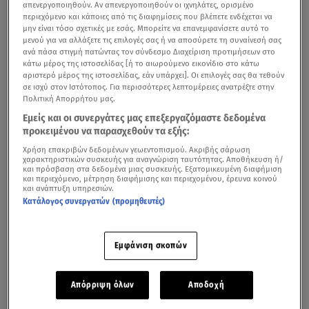
απενεργοποιηθούν. Αν απενεργοποιηθούν οι ιχνηλάτες, ορισμένο
περιεχόμενο και κάποιες από τις διαφημίσεις που βλέπετε ενδέχεται να
μην είναι τόσο σχετικές με εσάς. Μπορείτε να επανεμφανίσετε αυτό το
μενού για να αλλάξετε τις επιλογές σας ή να αποσύρετε τη συναίνεσή σας
ανά πάσα στιγμή πατώντας τον σύνδεσμο Διαχείριση προτιμήσεων στο
κάτω μέρος της ιστοσελίδας [ή το αιωρούμενο εικονίδιο στο κάτω
αριστερό μέρος της ιστοσελίδας, εάν υπάρχει]. Οι επιλογές σας θα τεθούν
σε ισχύ στον Ιστότοπος. Για περισσότερες λεπτομέρειες ανατρέξτε στην
Πολιτική Απορρήτου μας.
Εμείς και οι συνεργάτες μας επεξεργαζόμαστε δεδομένα
προκειμένου να παρασχεθούν τα εξής:
Χρήση επακριβών δεδομένων γεωεντοπισμού. Ακριβής σάρωση
χαρακτηριστικών συσκευής για αναγνώριση ταυτότητας. Αποθήκευση ή/
και πρόσβαση στα δεδομένα μιας συσκευής. Εξατομικευμένη διαφήμιση
και περιεχόμενο, μέτρηση διαφήμισης και περιεχομένου, έρευνα κοινού
και ανάπτυξη υπηρεσιών.
Κατάλογος συνεργατών (προμηθευτές)
Εμφάνιση σκοπών
Απόρριψη όλων
Αποδοχή