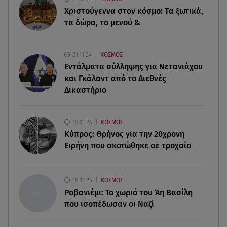
Ερυθρός Σταυρός: Άγρια επίθεση σε νοσηλεύτρια
Χριστούγεννα στον κόσμο: Tα ξωτικά,
στα Επείγοντα
τα δώρα, το μενού &
09.08.26 , 12:28
Πάρος: Χωρίς ναυαγοσώστη η πισίνα του beach
21.11.24
ΚΟΣΜΟΣ
bar όπου πνίγηκε ο 4χρονος
Εντάλματα σύλληψης για Νετανιάχου
και Γκάλαντ από το Διεθνές
09.08.26 , 12:20
Δικαστήριο
Hyundai και Healthy Seas: Καθάρισαν 36 τόνους
θαλάσσια απορρίμματα
18.11.24
ΚΟΣΜΟΣ
09.08.26 , 12:13
Κύπρος: Θρήνος για την 20χρονη
Οι ερωτικές προβλέψεις για την εβδομάδα
Ειρήνη που σκοτώθηκε σε τροχαίο
10/08/2026 - 16/08/2026
09.08.26 , 12:00
18.11.24
ΚΟΣΜΟΣ
Πώς να αποσυνδεθείς (ρεαλιστικά) από το άγχος
Ροβανιέμι: Το χωριό του Άη Βασίλη
στις διακοπές
που ισοπέδωσαν οι Ναζί