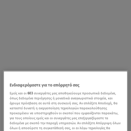
Ενδιαφερόμαστε για το απόρρητό σας
Εμείς και οι
603
συνεργάτες μας αποθηκεύουμε προσωπικά δεδομένα,
όπως δεδομένα περιήγησης ή μοναδικά αναγνωριστικά στοιχεία, και
έχουμε πρόσβαση σε αυτά στη συσκευή σας. Αν επιλέξετε Αποδοχή, θα
καταστεί δυνατή η ενεργοποίηση τεχνολογιών παρακολούθησης
προκειμένου να υποστηριχθούν οι σκοποί που εμφανίζονται παρακάτω,
για τους οποίους εμείς και οι συνεργάτες μας επεξεργαζόμαστε τα
δεδομένα με σκοπό την παροχή υπηρεσιών. Αν επιλέξετε Απόρριψη όλων
όλων ή αποσύρετε τη συγκατάθεσή σας, οι εν λόγω τεχνολογίες θα