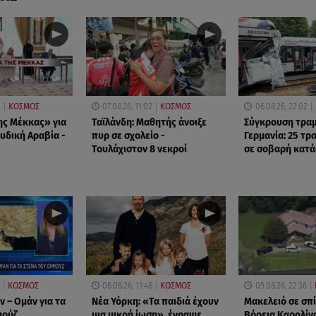
0
ΚΟΣΜΟΣ
07.08.26, 11:02
ΚΟΣΜΟΣ
06.08.26, 22:02
ς Μέκκας» για
Ταϊλάνδη: Μαθητής άνοιξε
Σύγκρουση τραμ
υδική Αραβία -
πυρ σε σχολείο -
Γερμανία: 25 τρα
Τουλάχιστον 8 νεκροί
σε σοβαρή κατ
ΚΟΣΜΟΣ
06.08.26, 11:48
ΚΟΣΜΟΣ
05.08.26, 22:36
 – Ομάν για τα
Νέα Υόρκη: «Τα παιδιά έχουν
Μακελειό σε σπί
μούζ
μια μικρή ίωση», έγραψε,
Βόρεια Καρολίνα