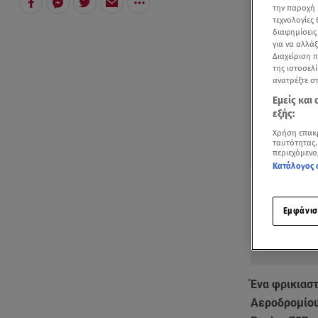
την παροχή 
τεχνολογίες
διαφημίσεις
για να αλλά
Διαχείριση 
της ιστοσελί
ανατρέξτε σ
Εμείς και
εξής:
Χρήση επακ
ταυτότητας.
περιεχόμενο
Κατάλογος 
Δείτε περισσ
Πρόσθηκη star
Εμφάνισ
Ένα φρικιασ
Αεροδρομίου