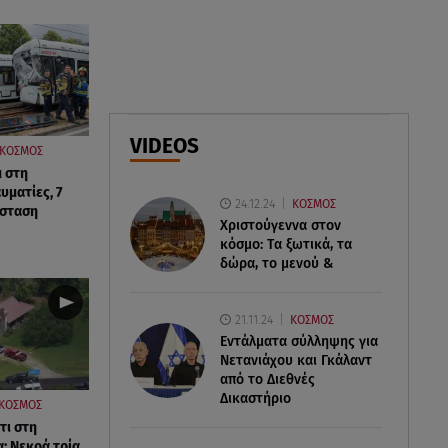
Φωτιά στο Στεφάνι Κορίνθου:
Μήνυμα από το 112 -
Σηκώθηκαν εναέρια μέσα
07.08.26 , 18:34
Έξοδος Αυγούστου: Στο 100% η
VIDEOS
ΚΟΣΜΟΣ
πληρότητα για Κυκλάδες
 στη
υματίες, 7
24.12.24
ΚΟΣΜΟΣ
άσταση
Χριστούγεννα στον
κόσμο: Tα ξωτικά, τα
δώρα, το μενού &
21.11.24
ΚΟΣΜΟΣ
Εντάλματα σύλληψης για
Νετανιάχου και Γκάλαντ
από το Διεθνές
Δικαστήριο
ΚΟΣΜΟΣ
τι στη
: Νεκρά τρία