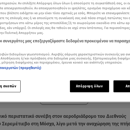
υπηρεσιών. Αν επιλέξετε Απόρριψη όλων όλων ή αποσύρετε τη συγκατάθεσή σας, οι ε
 θα απενεργοποιηθούν. Αν απενεργοποιηθούν οι ιχνηλάτες, ορισμένο περιεχόμενο και κά
 που βλέπετε ενδέχεται να μην είναι τόσο σχετικές με εσάς. Μπορείτε να επανεμφανίσετ
ξετε τις επιλογές σας ή να αποσύρετε τη συναίνεσή σας ανά πάσα στιγμή πατώντας τον
προτιμήσεων στο κάτω μέρος της ιστοσελίδας [ή το αιωρούμενο εικονίδιο στο κάτω α
δας, εάν υπάρχει]. Οι επιλογές σας θα τεθούν σε ισχύ στον Ιστότοπος. Για περισσότερε
την Πολιτική Απορρήτου μας.
 οι συνεργάτες μας επεξεργαζόμαστε δεδομένα προκειμένου να παρασχ
ριβών δεδομένων γεωεντοπισμού. Ακριβής σάρωση χαρακτηριστικών συσκευής για αν
 Αποθήκευση ή/και πρόσβαση στα δεδομένα μιας συσκευής. Εξατομικευμένη διαφήμι
, μέτρηση διαφήμισης και περιεχομένου, έρευνα κοινού και ανάπτυξη υπηρεσιών.
συνεργατών (προμηθευτές)
ότερα άρθρα μας στην αναζήτηση σας
.gr στις επιλογές σας
Δείτε περισσότερα άρθρα μας στα αποτελέσματα αναζήτησης
η σκοπών
Απόρριψη όλων
Απ
Add star.gr on Google
τικό περιστατικό συνέβη στον αεροδριάδρομο του Διεθνούς
 Σερεμέτιεβο στη Μόσχα, λίγο μετά την αναχώρηση της πτή