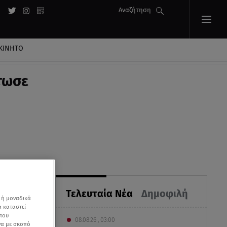
Αναζήτηση
ΚΙΝΗΤΟ
τωσε
Τελευταία Νέα
Δημοφιλή
 ή μοναδικά
α καταστεί
 που
08.08.26 , 03:00
να με σκοπό