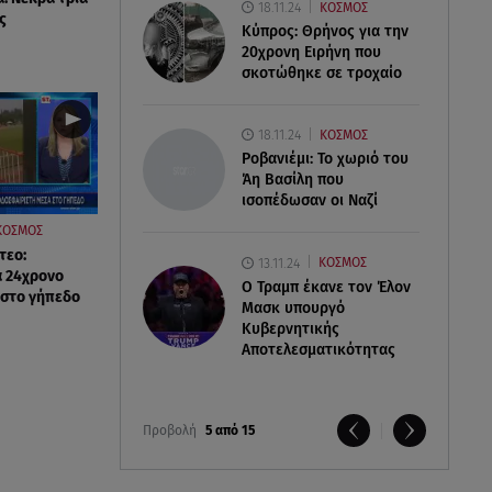
18.11.24
ΚΟΣΜΟΣ
ς
Κύπρος: Θρήνος για την
20χρονη Ειρήνη που
σκοτώθηκε σε τροχαίο
18.11.24
ΚΟΣΜΟΣ
Ροβανιέμι: Το χωριό του
Άη Βασίλη που
ισοπέδωσαν οι Ναζί
ΚΟΣΜΟΣ
τεο:
13.11.24
ΚΟΣΜΟΣ
 24χρονο
O Τραμπ έκανε τον Έλον
 στο γήπεδο
Μασκ υπουργό
Κυβερνητικής
Αποτελεσματικότητας
Προβολή
5 από 15