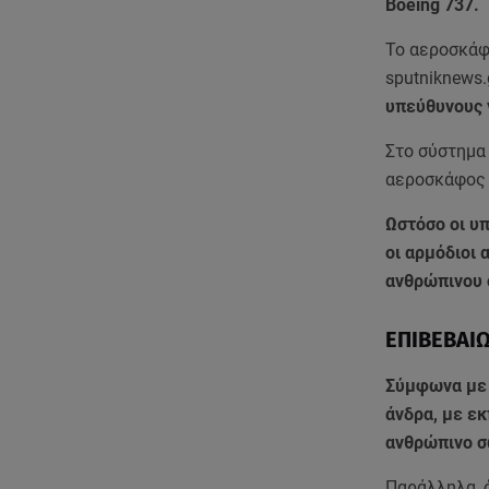
Boeing 737.
To αεροσκά
sputniknews.
υπεύθυνους 
Στο σύστημ
αεροσκάφος 
Ωστόσο οι υ
οι αρμόδιοι 
ανθρώπινου 
ΕΠΙΒΕΒΑΙ
Σύμφωνα με 
άνδρα, με ε
ανθρώπινο σ
Παράλληλα, 