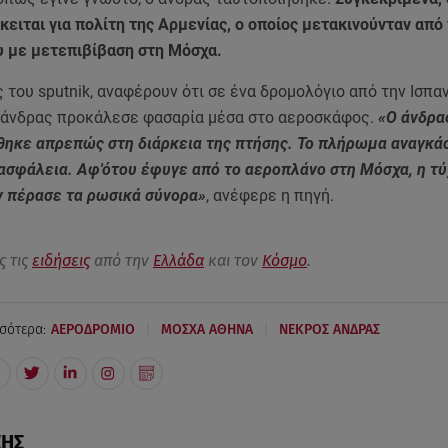
κειται για πολίτη της Αρμενίας, ο οποίος μετακινούνταν από
υ με μετεπιβίβαση στη Μόσχα.
του sputnik, αναφέρουν ότι σε ένα δρομολόγιο από την Ισπα
 άνδρας προκάλεσε φασαρία μέσα στο αεροσκάφος.
«Ο άνδρα
ηκε απρεπώς στη διάρκεια της πτήσης. Το πλήρωμα αναγκά
 ασφάλεια. Αφ'ότου έφυγε από το αεροπλάνο στη Μόσχα, η τύ
ν πέρασε τα ρωσικά σύνορα»
, ανέφερε η πηγή.
ς τις
ειδήσεις
από την
Ελλάδα
και τον
Κόσμο
.
|
|
σότερα:
ΑΕΡΟΔΡΟΜΙΟ
ΜΟΣΧΑ ΑΘΗΝΑ
ΝΕΚΡΟΣ ΑΝΔΡΑΣ
ΣΗΣ