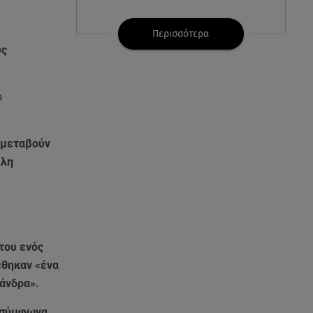
07.08.26 , 21:32
Κρήτη: Τουρίστας ρωτούσε
Περισσότερα
πόσο να πληρώσει για να
υς
ασελγήσει σε 10χρονη
ο
07.08.26 , 21:17
Κλήρωση Eurojackpot
7/8/2026: Οι τυχεροί αριθμοί για
τα 32.000.000 ευρώ
 μεταβούν
έλη
07.08.26 , 21:03
Σε τρία επίπεδα οι παραβιάσεις
της Τουρκίας στο Αιγαίο
07.08.26 , 21:00
του ενός
MINI Aceman E: Τα αξεσουάρ για
έθηκαν «ένα
περιπετειώδεις διαδρομές
 άνδρα».
07.08.26 , 20:47
 σύμφωνα