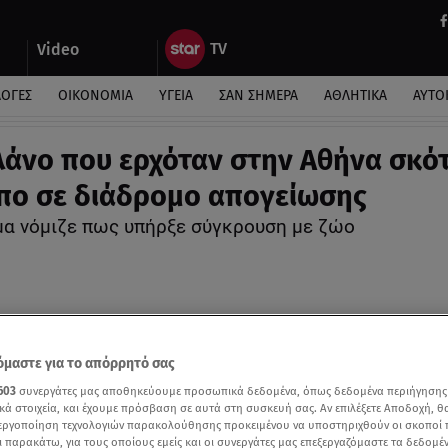
Video
ΛΟΓΕΣ
ΟΙΚΟΝΟΜΙΑ
ΥΓΕΙΑ
ΣΑΝ ΣΗΜΕΡΑ
ΑΘΛΗΤΙΚΑ
ΑΥΤΟ
άνο που ερχόταν στην Αθήνα σκό
ο σε διάδρομο απογείωσης
α νόμιζε πως υπήρξε σύγκρουση με ζώο
μαστε για το απόρρητό σας
603
συνεργάτες μας αποθηκεύουμε προσωπικά δεδομένα, όπως δεδομένα περιήγησης
κά στοιχεία, και έχουμε πρόσβαση σε αυτά στη συσκευή σας. Αν επιλέξετε Αποδοχή, θ
νεργοποίηση τεχνολογιών παρακολούθησης προκειμένου να υποστηριχθούν οι σκοποί
ι παρακάτω, για τους οποίους εμείς και οι συνεργάτες μας επεξεργαζόμαστε τα δεδομέ