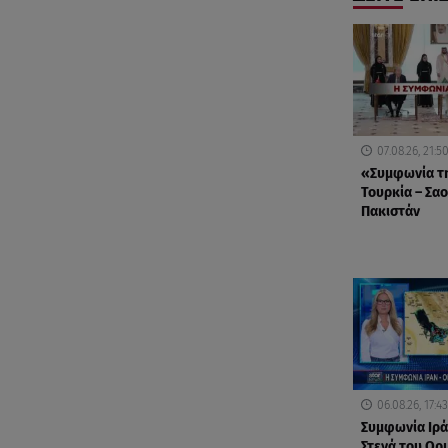
07.08.26, 21:5
«Συμφωνία τη
Τουρκία – Σαο
Πακιστάν
06.08.26, 17:43
Συμφωνία Ιράν
Στενά του Ορ