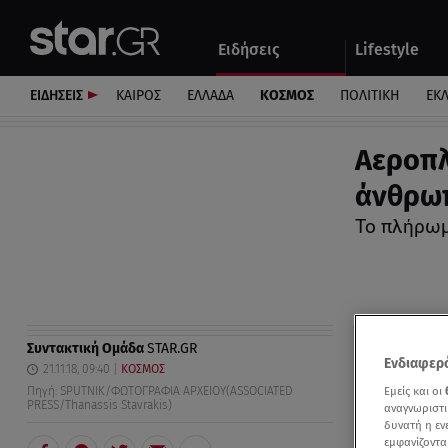
Αθλητικά
Quiz
Ειδήσεις
Lifestyle
Αυτοκίνητο
ΕΙΔΗΣΕΙΣ
ΚΑΙΡΟΣ
ΕΛΛΑΔΑ
ΚΟΣΜΟΣ
ΠΟΛΙΤΙΚΗ
ΕΚ
Aεροπλ
άνθρωπ
Το πλήρωμ
Συντακτική Ομάδα
STAR.GR
Ενδιαφερό
21.11.18, 09:40
ΚΟΣΜΟΣ
Εμείς και οι
Πηγή: SPUTNIK/ΦΩΤΟΓΡΑΦΙΑ ΑΡΧΕΙΟΥ(ASSOCIATED
PRESS/Thanassis Stavrakis)
αναγνωριστι
δυνατή η ε
εμφανίζοντα