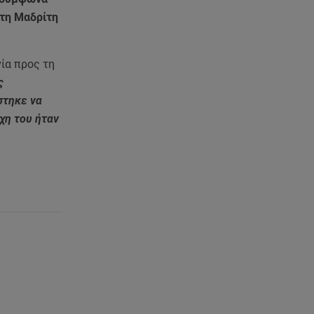
Χανιά: Νεκρή βρέθηκε
 τη Μαδρίτη
αγνοούμενη - Ξέφυγε από
αστυνομικούς που την
εντόπισαν
νία προς τη
ς
07.08.26 , 20:18
στηκε να
Μυστράς: Κρίσιμος για το
κατηγορητήριο ο χρόνος
χη του ήταν
θανάτου του 90χρονου
07.08.26 , 20:13
Κυψέλη: Tι βρέθηκε στο
διαμέρισμα της 38χρονης Λίζα
07.08.26 , 19:15
Συντάξεις Σεπτεμβρίου: Πότε θα
μπουν τα χρήματα στους
λογαριασμούς
07.08.26 , 18:45