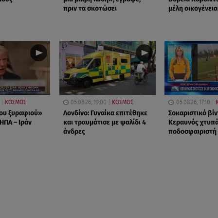
πριν τα σκοτώσει
μέλη οικογένεια
ΚΟΣΜΟΣ
05.08.26, 19:00
ΚΟΣΜΟΣ
05.08.26, 17:10
ου ξυραφιού»
Λονδίνο: Γυναίκα επιτέθηκε
Σοκαριστικό βίν
 ΗΠΑ – Ιράν
και τραυμάτισε με ψαλίδι 4
Κεραυνός χτυπά
άνδρες
ποδοσφαιριστή