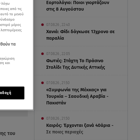
Εορτολόγιο: Ποιοι γιορτάζουν
ν λόγω
στις 8 Αυγούστου
ποιες από τις
ε αυτό το μενού
 σύνδεσμο
ριστερό μέρος
07.08.26 , 22:40
ς λεπτομέρειες
Χανιά: Φίδι δάγκωσε 13χρονο σε
παραλία
εθούν τα
07.08.26 , 22:05
αγνώριση
Φωτιές: Στάχτη Το Πράσινο
ση και
Στολίδι Της Δυτικής Αττικής
07.08.26 , 21:50
«Συμφωνία της Μέκκας» για
οδοχή
Τουρκία – Σαουδική Αραβία -
Πακιστάν
07.08.26 , 21:50
Καιρός: Έρχονται ξανά 40άρια -
Σε ποιες περιοχές
σης του