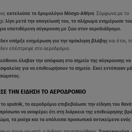
φος
εκτελούσε το δρομολόγιο Μόσχα-Αθήνα
. Σύμφωνα με το
gr,
λίγο μετά την απογείωσή του, το πλήρωμα ενημέρωσε το
για υποτιθέμενη σύγκρουση με ζώο στον αεροδιάδρομο.
α
δεν υπήρξε ενημέρωση για την πρόκληση βλάβης
και έτσι, τ
δεν επέστρεψε στο αεροδρόμιο.
πεύθυνοι έλαβαν την απόφαση στο σημείο της σύγκρουσης να
ασφαλείας για να επιθεωρήσουν το σημείο. Εκεί εντόπισαν μ
σώματος.
ΩΣΕ ΤΗΝ ΕΙΔΗΣΗ ΤΟ ΑΕΡΟΔΡΟΜΙΟ
το sputnik, το αεροδρόμιο επιβεβαίωσε την είδηση του θανά
κπρόσωπο να αναφέρει ότι στη διάρκεια της επιθεώρησης βρ
ώμα, τα ρούχα και τα υπόλοιπα προσωπικά αντικείμενα ενός
όπως έγινε γνωστό, ο άνδρας ταυτοποιήθηκε.
Συγκεκριμένα,