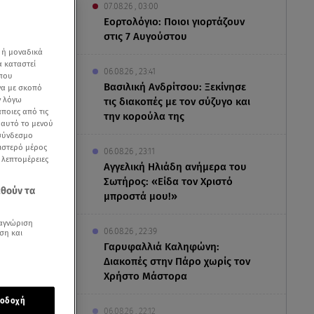
07.08.26 , 03:00
Εορτολόγιο: Ποιοι γιορτάζουν
στις 7 Αυγούστου
 ή μοναδικά
α καταστεί
06.08.26 , 23:41
 που
Βασιλική Ανδρίτσου: Ξεκίνησε
να με σκοπό
ν λόγω
τις διακοπές με τον σύζυγο και
ποιες από τις
την κορούλα της
ε αυτό το μενού
 σύνδεσμο
ριστερό μέρος
06.08.26 , 23:11
ς λεπτομέρειες
Αγγελική Ηλιάδη ανήμερα του
Σωτήρος: «Είδα τον Χριστό
εθούν τα
μπροστά μου!»
αγνώριση
06.08.26 , 22:39
ση και
Γαρυφαλλιά Καληφώνη:
Διακοπές στην Πάρο χωρίς τον
 όταν από
Χρήστο Μάστορα
μμή 6.
οδοχή
06.08.26 , 22:12