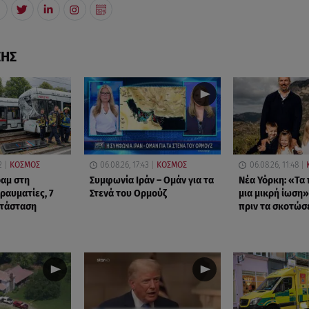
ΣΗΣ
2
ΚΟΣΜΟΣ
06.08.26, 17:43
ΚΟΣΜΟΣ
06.08.26, 11:48
αμ στη
Συμφωνία Ιράν – Ομάν για τα
Νέα Υόρκη: «Τα 
τραυματίες, 7
Στενά του Ορμούζ
μια μικρή ίωση»
ατάσταση
πριν τα σκοτώσ