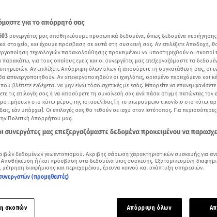
μαστε για το απόρρητό σας
603
συνεργάτες μας αποθηκεύουμε προσωπικά δεδομένα, όπως δεδομένα περιήγησης
κά στοιχεία, και έχουμε πρόσβαση σε αυτά στη συσκευή σας. Αν επιλέξετε Αποδοχή, θ
νεργοποίηση τεχνολογιών παρακολούθησης προκειμένου να υποστηριχθούν οι σκοποί
ι παρακάτω, για τους οποίους εμείς και οι συνεργάτες μας επεξεργαζόμαστε τα δεδομέ
υπηρεσιών. Αν επιλέξετε Απόρριψη όλων όλων ή αποσύρετε τη συγκατάθεσή σας, οι ε
 θα απενεργοποιηθούν. Αν απενεργοποιηθούν οι ιχνηλάτες, ορισμένο περιεχόμενο και κά
 που βλέπετε ενδέχεται να μην είναι τόσο σχετικές με εσάς. Μπορείτε να επανεμφανίσετ
ξετε τις επιλογές σας ή να αποσύρετε τη συναίνεσή σας ανά πάσα στιγμή πατώντας τον
προτιμήσεων στο κάτω μέρος της ιστοσελίδας [ή το αιωρούμενο εικονίδιο στο κάτω α
δας, εάν υπάρχει]. Οι επιλογές σας θα τεθούν σε ισχύ στον Ιστότοπος. Για περισσότερε
την Πολιτική Απορρήτου μας.
 οι συνεργάτες μας επεξεργαζόμαστε δεδομένα προκειμένου να παρασχ
Δείτε περισσότερα άρθρα μας στα αποτελέσματα αναζήτησης
Add star.gr on Google
ριβών δεδομένων γεωεντοπισμού. Ακριβής σάρωση χαρακτηριστικών συσκευής για αν
 Αποθήκευση ή/και πρόσβαση στα δεδομένα μιας συσκευής. Εξατομικευμένη διαφήμι
, μέτρηση διαφήμισης και περιεχομένου, έρευνα κοινού και ανάπτυξη υπηρεσιών.
συνεργατών (προμηθευτές)
σήμανε αργά το βράδυ της Τετάρτης στο μετρό του Παρισιού
ή βλάβη γέμισε με καπνούς ο σταθμός Place d' Italie, στη γρα
η σκοπών
Απόρριψη όλων
Απ