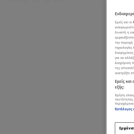
Ενδιαφερό
Εμείς και οι
αναγνωριστι
δυνατή η ε
εμφανίζοντα
την παροχή 
τεχνολογίες
διαφημίσεις
για να αλλά
Διαχείριση 
της ιστοσελί
ανατρέξτε σ
Εμείς και
εξής:
Χρήση επακ
ταυτότητας.
περιεχόμενο
Κατάλογος 
Συναγερμός 
μία ηλεκτρικ
Εμφάνισ