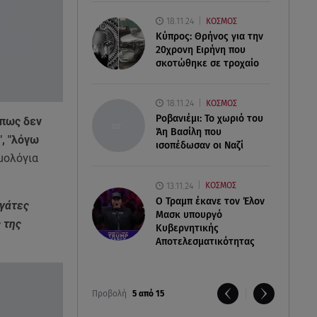
18.11.24
ΚΟΣΜΟΣ
Κύπρος: Θρήνος για την
20χρονη Ειρήνη που
σκοτώθηκε σε τροχαίο
18.11.24
ΚΟΣΜΟΣ
Ροβανιέμι: Το χωριό του
πως δεν
Άη Βασίλη που
", "λόγω
ισοπέδωσαν οι Ναζί
μολόγια
13.11.24
ΚΟΣΜΟΣ
O Τραμπ έκανε τον Έλον
ργάτες
Μασκ υπουργό
 της
Κυβερνητικής
Αποτελεσματικότητας
Προβολή
5 από 15