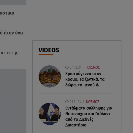
Πώς επικοινωνούν τα
ελικόπτερα στη φωτιά και ο
υστικά
ρόλος του «συνδέσμου»
06.08.26 , 20:16
ού ήταν ένα
Αθηνά Οικονομάκου από την
Μπόρα Μπόρα: «Έσκασε όλη η
VIDEOS
κούραση του χειμώνα»
ματα της
06.08.26 , 20:04
24.12.24
ΚΟΣΜΟΣ
Σαμοθράκη: Συγκλονιστική
Χριστούγεννα στον
διάσωση 15χρονης από
κόσμο: Tα ξωτικά, τα
δύσβατο φαράγγι
δώρα, το μενού &
21.11.24
ΚΟΣΜΟΣ
Εντάλματα σύλληψης για
Νετανιάχου και Γκάλαντ
από το Διεθνές
Δικαστήριο