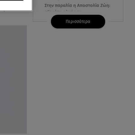
αστυνομίας
Στην παραλία η Αποστολία Ζώη:
ι για
«Γεμάτη αλμύρα»
Περισσότερα
06.08.26 , 22:10
Κλήρωση Τζόκερ 6/8/2026: Οι
τυχεροί αριθμοί για τα
2.500.000 ευρώ
06.08.26 , 22:02
Σύγκρουση τραμ στη Γερμανία:
25 τραυματίες, 7 σε σοβαρή
κατάσταση
06.08.26 , 21:59
Νέες τουρκικές προκλήσεις στο
Αιγαίο - Αερομαχία με ελληνικά
F-16
06.08.26 , 21:31