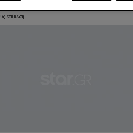
πληροφορίες
έκαναν λόγο για έκρηξη, όμως εκπρόσωπος της 
ότι δεν υπήρξε έκρηξη, και σε καμία περίπτωση δεν πρόκειτα
υς επίθεση.