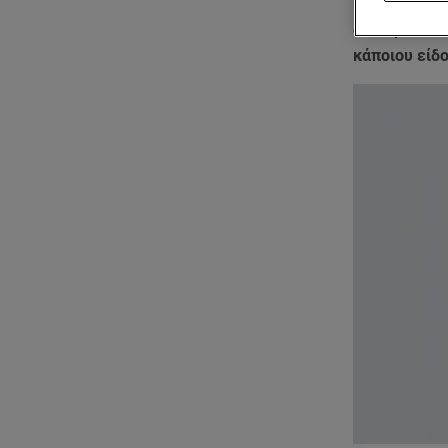
Οι πρώτες 
διευκρίνισε 
κάποιου είδο