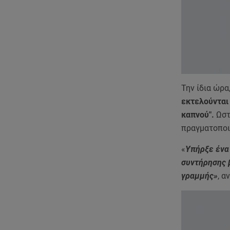
Την ίδια ώρα
εκτελούνται 
καπνού".
Ωστ
πραγματοποι
«
Υπήρξε ένα
συντήρησης β
γραμμής»
, 