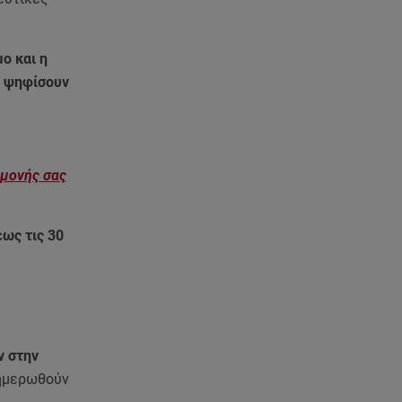
08.08.26 , 13:59
Αθηνά Οικονομάκου: Οι... hot
αναρτήσεις της με animal print
ο και η
μπικίνι!
α ψηφίσουν
08.08.26 , 13:49
Πάνω από 56.000 επιβάτες
αναχώρησαν σήμερα από τα
λιμάνια της Αττικής
αμονής σας
08.08.26 , 13:29
Θρίλερ στον Λυκαβηττό:
έως τις 30
Βρέθηκε σορός σε σπηλιά -
Φωτογραφίες από το σημείο
08.08.26 , 13:11
ΑΜΜΟΣ - Η πρώτη ανάγνωση
(αναλόγιο) στο θέατρο Άβατον
ν στην
νημερωθούν
08.08.26 , 13:07