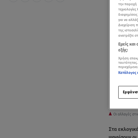
την παροχή 
τεχνολογίες
διαφημίσεις
για να αλλά
Διαχείριση 
της ιστοσελί
ανατρέξτε σ
Εμείς και
εξής:
Χρήση επακ
ταυτότητας.
περιεχόμενο
Κατάλογος 
Εμφάνισ
Οι αλλαγές στι
Στα εκλογικά
ψηφίσουν οι