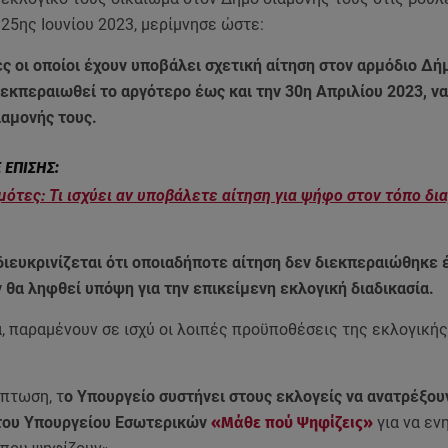
25ης Ιουνίου 2023, μερίμνησε ώστε:
 οι οποίοι έχουν υποβάλει σχετική αίτηση στον αρμόδιο Δήμ
ιεκπεραιωθεί το αργότερο έως και την 30η Απριλίου 2023, ν
ιαμονής τους.
ότες: Τι ισχύει αν υποβάλετε αίτηση για ψήφο στον τόπο δι
ιευκρινίζεται ότι οποιαδήποτε αίτηση δεν διεκπεραιώθηκε 
 θα ληφθεί υπόψη για την επικείμενη εκλογική διαδικασία.
, παραμένουν σε ισχύ οι λοιπές προϋποθέσεις της εκλογικής
ίπτωση, τ
ο Υπουργείο συστήνει στους εκλογείς να ανατρέξου
ου Υπουργείου Εσωτερικών
«Μάθε πού Ψηφίζεις»
για να ε