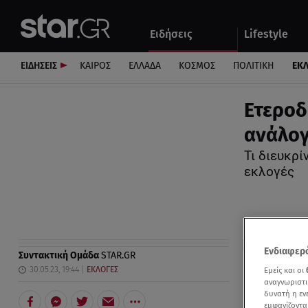
Αθλητικά
Quiz
Ειδήσεις
Lifestyle
Αυτοκίνητο
ΕΙΔΗΣΕΙΣ
ΚΑΙΡΟΣ
ΕΛΛΑΔΑ
ΚΟΣΜΟΣ
ΠΟΛΙΤΙΚΗ
ΕΚ
Ετεροδ
ανάλογ
Τι διευκρί
εκλογές
Ενδιαφερό
Συντακτική Ομάδα
STAR.GR
30.05.23, 19:44
ΕΚΛΟΓΕΣ
Εμείς και οι
αναγνωριστι
δυνατή η ε
εμφανίζοντα