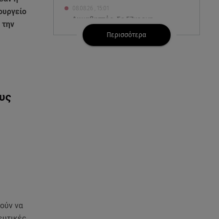
08.08.26 , 15:01
ουργείο
Λυκαβηττός: Σε 57χρονη
 την
γυναίκα ανήκει η σορός που
Περισσότερα
βρέθηκε σε σπηλιά
08.08.26 , 14:50
Κατερίνα Καινούργιου: Η Πάρος
και το cool φορμάκι της
υς
κορούλας της!
08.08.26 , 14:25
Καιρός: Σε πορτοκαλί
συναγερμό η χώρα για φωτιές
τα επόμενα 24ωρα
08.08.26 , 14:00
Summer fling: Γιατί να πεις ναι
σε έναν καλοκαιρινό έρωτα
ούν να
ευτικές