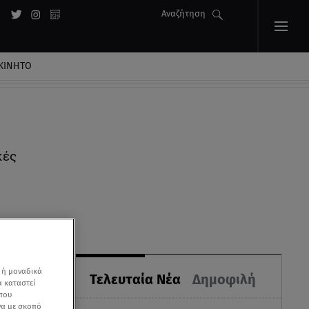
Αναζήτηση
ΚΙΝΗΤΟ
κές
 ή μοναδικά
Τελευταία Νέα
Δημοφιλή
α καταστεί
 που
να με σκοπό