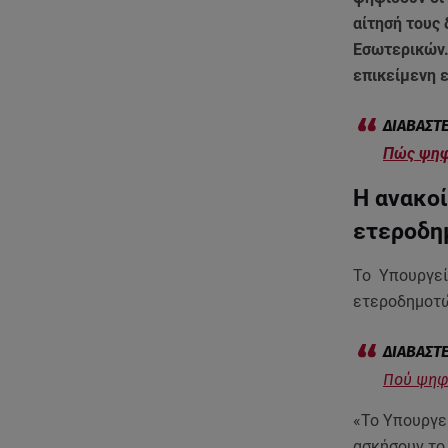
αίτησή τους 
Εσωτερικών.
επικείμενη ε
Πώς ψηφί
Η ανακο
ετεροδη
Το Υπουργεί
ετεροδημοτώ
Πού ψηφί
«Το Υπουργε
ασκήσουν το