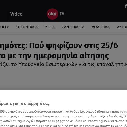
Video
ΛΟΓΕΣ
ΟΙΚΟΝΟΜΙΑ
ΥΓΕΙΑ
ΣΑΝ ΣΗΜΕΡΑ
ΑΘΛΗΤΙΚΑ
ΑΥΤΟ
ημότες: Πού ψηφίζουν στις 25/6
α με την ημερομηνία αίτησης
νίζει το Υπουργείο Εσωτερικών για τις επαναληπτι
μαστε για το απόρρητό σας
603
συνεργάτες μας αποθηκεύουμε προσωπικά δεδομένα, όπως δεδομένα περιήγησης
κά στοιχεία, και έχουμε πρόσβαση σε αυτά στη συσκευή σας. Αν επιλέξετε Αποδοχή, θ
νεργοποίηση τεχνολογιών παρακολούθησης προκειμένου να υποστηριχθούν οι σκοποί
ι παρακάτω, για τους οποίους εμείς και οι συνεργάτες μας επεξεργαζόμαστε τα δεδομέ