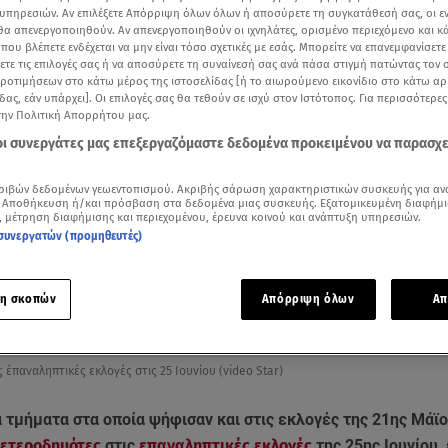
υπηρεσιών. Αν επιλέξετε Απόρριψη όλων όλων ή αποσύρετε τη συγκατάθεσή σας, οι ε
 θα απενεργοποιηθούν. Αν απενεργοποιηθούν οι ιχνηλάτες, ορισμένο περιεχόμενο και κά
 που βλέπετε ενδέχεται να μην είναι τόσο σχετικές με εσάς. Μπορείτε να επανεμφανίσετ
ξετε τις επιλογές σας ή να αποσύρετε τη συναίνεσή σας ανά πάσα στιγμή πατώντας τον
προτιμήσεων στο κάτω μέρος της ιστοσελίδας [ή το αιωρούμενο εικονίδιο στο κάτω α
δας, εάν υπάρχει]. Οι επιλογές σας θα τεθούν σε ισχύ στον Ιστότοπος. Για περισσότερε
την Πολιτική Απορρήτου μας.
 οι συνεργάτες μας επεξεργαζόμαστε δεδομένα προκειμένου να παρασχ
ριβών δεδομένων γεωεντοπισμού. Ακριβής σάρωση χαρακτηριστικών συσκευής για αν
 Αποθήκευση ή/και πρόσβαση στα δεδομένα μιας συσκευής. Εξατομικευμένη διαφήμι
, μέτρηση διαφήμισης και περιεχομένου, έρευνα κοινού και ανάπτυξη υπηρεσιών.
συνεργατών (προμηθευτές)
Δείτε περισσότερα άρθρα μας στα αποτελέσματα αναζήτησης
η σκοπών
Απόρριψη όλων
Απ
Add star.gr on Google
ς έπαναληπτικές εκλογές στις 25 Ιουνίου (video Star)
 τμήματα στα οποία ψήφισαν και στις εκλογές της 21ης Μάϊο
ετεροδημότες
στις
επαναληπτικές εκλογές
της 25ης Ιουνίου, 