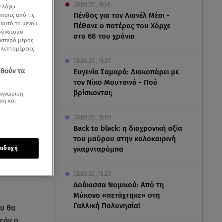
08.08.26 , 16:45
ν λόγω
Πένθος για τον Λιονέλ Μέσι -
ποιες από τις
ε αυτό το μενού
Πέθανε ο πατέρας του Χόρχε
 σύνδεσμο
στα 68 του χρόνια
ριστερό μέρος
ς λεπτομέρειες
08.08.26 , 16:07
εθούν τα
Ευγενία Σαμαρά: Διακοπάρει με
τον Νίκο Μουτσινά - Πού
βρίσκονται;
αγνώριση
ση και
08.08.26 , 16:00
Back to black: η διαχρονική αξία
του μαύρου στην καλοκαιρινή
γκαρνταρόμπα
οδοχή
08.08.26 , 15:20
Δούκισσα Νομικού: Από τη
Μύκονο «πετάχτηκε» στη
Γαλλική Πολυνησία!
υ θα
εάν η