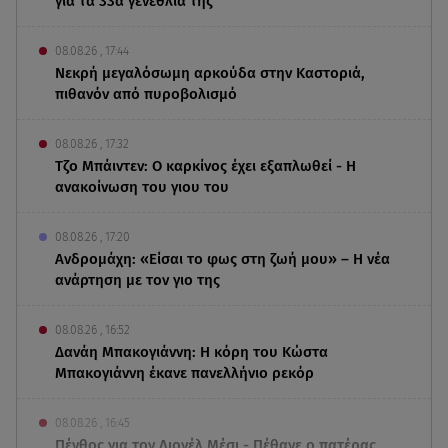
για τα 33α γενέθλιά της
08.08.26 , 17:44
Νεκρή μεγαλόσωμη αρκούδα στην Καστοριά,
πιθανόν από πυροβολισμό
08.08.26 , 17:32
Τζο Μπάιντεν: Ο καρκίνος έχει εξαπλωθεί - Η
ανακοίνωση του γιου του
08.08.26 , 17:20
Ανδρομάχη: «Είσαι το φως στη ζωή μου» – Η νέα
ανάρτηση με τον γιο της
08.08.26 , 16:52
Δανάη Μπακογιάννη: Η κόρη του Κώστα
Μπακογιάννη έκανε πανελλήνιο ρεκόρ
08.08.26 , 16:45
Πένθος για τον Λιονέλ Μέσι - Πέθανε ο πατέρας