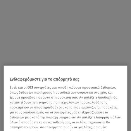
Ενδιαφερόμαστε για το απόρρητό σας
Εμείς και οι
603
συνεργάτες μας αποθηκεύουμε προσωπικά δεδομένα,
όπως δεδομένα περιήγησης ή μοναδικά αναγνωριστικά στοιχεία, και
έχουμε πρόσβαση σε αυτά στη συσκευή σας. Αν επιλέξετε Αποδοχή, θα
καταστεί δυνατή η ενεργοποίηση τεχνολογιών παρακολούθησης
προκειμένου να υποστηριχθούν οι σκοποί που εμφανίζονται παρακάτω,
για τους οποίους εμείς και οι συνεργάτες μας επεξεργαζόμαστε τα
δεδομένα με σκοπό την παροχή υπηρεσιών. Αν επιλέξετε Απόρριψη όλων
όλων ή αποσύρετε τη συγκατάθεσή σας, οι εν λόγω τεχνολογίες θα
απενεργοποιηθούν. Αν απενεργοποιηθούν οι ιχνηλάτες, ορισμένο