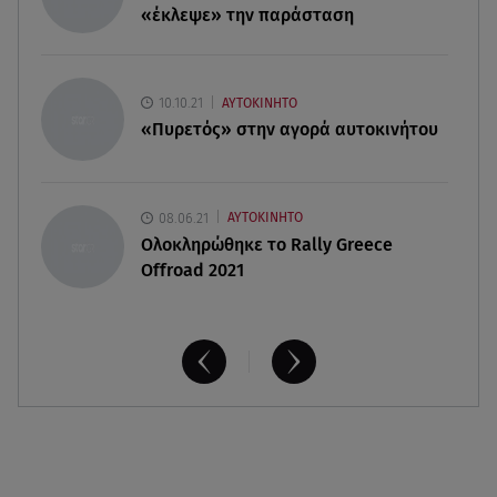
«έκλεψε» την παράσταση
Κατερίνα Καινούργιου: Η Πάρος και το cool
φορμάκι της κορούλας της!
08.08.26 , 14:25
10.10.21
ΑΥΤΟΚΙΝΗΤΟ
Καιρός: Σε πορτοκαλί συναγερμό η χώρα για
«Πυρετός» στην αγορά αυτοκινήτου
φωτιές τα επόμενα 24ωρα
08.06.21
ΑΥΤΟΚΙΝΗΤΟ
Ολοκληρώθηκε το Rally Greece
Offroad 2021