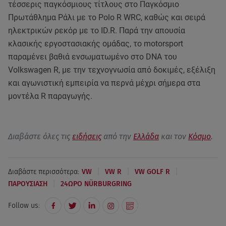
τέσσερις παγκόσμιους τίτλους στο Παγκόσμιο
Πρωτάθλημα Ράλι με το Polo R WRC, καθώς και σειρά
ηλεκτρικών ρεκόρ με το ID.R. Παρά την απουσία
κλασικής εργοστασιακής ομάδας, το motorsport
παραμένει βαθιά ενσωματωμένο στο DNA του
Volkswagen R, με την τεχνογνωσία από δοκιμές, εξέλιξη
και αγωνιστική εμπειρία να περνά μέχρι σήμερα στα
μοντέλα R παραγωγής.
Διαβάστε όλες τις
ειδήσεις
από την
Ελλάδα
και τον
Κόσμο
.
|
|
|
Διαβάστε περισσότερα:
VW
VW R
VW GOLF R
|
ΠΑΡΟΥΣΙΑΣΗ
24ΩΡΟ NÜRBURGRING
Follow us: