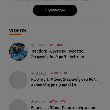
του Χόρχε στα 68 του χρόνια
Περισσότερα
08.08.26 , 16:07
Ευγενία Σαμαρά: Διακοπάρει με τον Νίκο
Μουτσινά - Πού βρίσκονται;
VIDEOS
08.08.26 , 16:00
Back to black: η διαχρονική αξία του μαύρου
30.01.24
ΑΥΤΟΚΙΝΗΤΟ
στην καλοκαιρινή γκαρνταρόμπα
TractioN: Τζίγγερ και Κώστας
Στεφανής ξανά μαζί - Δείτε το
08.08.26 , 15:20
Δούκισσα Νομικού: Από τη Μύκονο «πετάχτηκε»
στη Γαλλική Πολυνησία!
03.08.22
ΑΥΤΟΚΙΝΗΤΟ
Κώστας & Μάνος Στεφανής στο Ράλι
Ακρόπολις με Hyundai i20
08.08.26 , 15:01
Λυκαβηττός: Σε 57χρονη γυναίκα ανήκει η σορός
που βρέθηκε σε σπηλιά
04.12.21
ΑΥΤΟΚΙΝΗΤΟ
Επίσκεψη Πάπα: Το αυτοκίνητο που
08.08.26 , 14:50