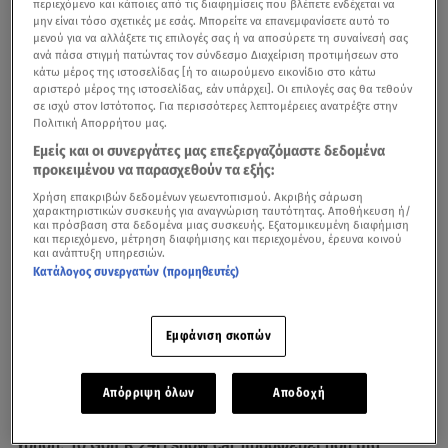
περιεχόμενο και κάποιες από τις διαφημίσεις που βλέπετε ενδέχεται να
μην είναι τόσο σχετικές με εσάς. Μπορείτε να επανεμφανίσετε αυτό το
μενού για να αλλάξετε τις επιλογές σας ή να αποσύρετε τη συναίνεσή σας
ανά πάσα στιγμή πατώντας τον σύνδεσμο Διαχείριση προτιμήσεων στο
κάτω μέρος της ιστοσελίδας [ή το αιωρούμενο εικονίδιο στο κάτω
αριστερό μέρος της ιστοσελίδας, εάν υπάρχει]. Οι επιλογές σας θα τεθούν
σε ισχύ στον Ιστότοπος. Για περισσότερες λεπτομέρειες ανατρέξτε στην
Πολιτική Απορρήτου μας.
Εμείς και οι συνεργάτες μας επεξεργαζόμαστε δεδομένα
προκειμένου να παρασχεθούν τα εξής:
Χρήση επακριβών δεδομένων γεωεντοπισμού. Ακριβής σάρωση
χαρακτηριστικών συσκευής για αναγνώριση ταυτότητας. Αποθήκευση ή/
και πρόσβαση στα δεδομένα μιας συσκευής. Εξατομικευμένη διαφήμιση
Το 2027, χρονιά κατά την οποία το Volkswagen R
και περιεχόμενο, μέτρηση διαφήμισης και περιεχομένου, έρευνα κοινού
και ανάπτυξη υπηρεσιών.
γιορτάζει 25 χρόνια παρουσίας, το premium
Κατάλογος συνεργατών (προμηθευτές)
performance brand της Volkswagen, με ρίζες απευθείας
στον μηχανοκίνητο αθλητισμό, επιστρέφει δυναμικά
Εμφάνιση σκοπών
στους αγώνες, με συμμετοχή στο εμβληματικό 24h
Nürburgring. Για τον σκοπό αυτό, η Volkswagen
εξελίσσει, σε συνεργασία με τη Max Kruse Racing, ένα
Απόρριψη όλων
Αποδοχή
τετρακίνητο Golf R ειδικά σχεδιασμένο για αγωνιστική
χρήση. Το Golf R 24H show car προσφέρει ήδη μια