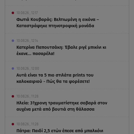
10.08.26 , 12:17
Φωτιά Κουβαράς: Βελτιωμένη η εικόνα –
Καταστράφηκε πτηνοτροφική μονάδα
10.08.26 , 12:14
Κατερίνα Παπουτσάκη: Έβαλε ριγέ μπικίνι κι
έκανε... πασαρέλα!
10.08.26 , 12:00
Αυτά είναι τα 5 πιο στιλάτα prints του
καλοκαιριού - Πώς θα τα φορέσετε!
10.08.26 , 11:28
Ηλεία: 31χρονη τραυματίστηκε σοβαρά στον
αυχένα μετά από βουτιά στη θάλασσα
10.08.26 , 11:28
Πάτρα: Παιδί 2,5 ετών έπεσε από μπαλκόνι