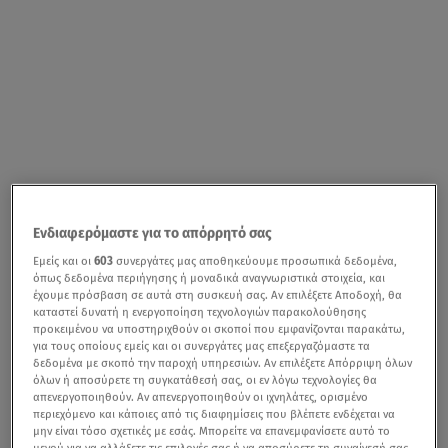
Ενδιαφερόμαστε για το απόρρητό σας
Εμείς και οι
603
συνεργάτες μας αποθηκεύουμε προσωπικά δεδομένα,
όπως δεδομένα περιήγησης ή μοναδικά αναγνωριστικά στοιχεία, και
έχουμε πρόσβαση σε αυτά στη συσκευή σας. Αν επιλέξετε Αποδοχή, θα
καταστεί δυνατή η ενεργοποίηση τεχνολογιών παρακολούθησης
προκειμένου να υποστηριχθούν οι σκοποί που εμφανίζονται παρακάτω,
για τους οποίους εμείς και οι συνεργάτες μας επεξεργαζόμαστε τα
δεδομένα με σκοπό την παροχή υπηρεσιών. Αν επιλέξετε Απόρριψη όλων
όλων ή αποσύρετε τη συγκατάθεσή σας, οι εν λόγω τεχνολογίες θα
απενεργοποιηθούν. Αν απενεργοποιηθούν οι ιχνηλάτες, ορισμένο
περιεχόμενο και κάποιες από τις διαφημίσεις που βλέπετε ενδέχεται να
μην είναι τόσο σχετικές με εσάς. Μπορείτε να επανεμφανίσετε αυτό το
μενού για να αλλάξετε τις επιλογές σας ή να αποσύρετε τη συναίνεσή σας