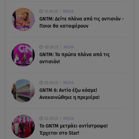
10.08.26 , 10:24
10.09.25
MEDIA
Νίκος Καλογερόπουλος: Το «αντίο» του
GNTM: Δείτε πλάνα από τις οντισιόν -
καλλιτεχνικού κόσμου στον ηθοποιό
Ποιοι θα καταφέρουν
10.08.26 , 10:18
Πάρος: «Ήμουν πάντα πάνω από την πισίνα» - Τι
08.09.25
MEDIA
ισχυρίζεται ο ιδιοκτήτης
GNTM: Τα πρώτα πλάνα από τις
οντισιόν!
10.08.26 , 10:10
Γυμναστική για τόνωση πριν την παραλία! Full
body workout!
05.09.25
MEDIA
GNTM 6: Αντίο έξω κόσμε!
Ανακοινώθηκε η πρεμιέρα!
02.09.25
MEDIA
Το GNTM μετράει αντίστροφα!
Έρχεται στο Star!