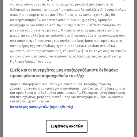
για τους οποίους εμείς και οι συνεργάτες μας επεξεργαζόμαστε τα
δεδομένα με σκοπό την παροχή υπηρεσιών. Αν επιλέξετε Απόρριψη όλων
όλων ή αποσύρετε τη συγκατάθεσή σας, οι εν λόγω τεχνολογίες θα
απενεργοποιηθούν. Αν απενεργοποιηθούν οι ιχνηλάτες, ορισμένο
περιεχόμενο και κάποιες από τις διαφημίσεις που βλέπετε ενδέχεται να
μην είναι τόσο σχετικές με εσάς. Μπορείτε να επανεμφανίσετε αυτό το
μενού για να αλλάξετε τις επιλογές σας ή να αποσύρετε τη συναίνεσή σας
ανά πάσα στιγμή πατώντας τον σύνδεσμο Διαχείριση προτιμήσεων στο
κάτω μέρος της ιστοσελίδας [ή το αιωρούμενο εικονίδιο στο κάτω
αριστερό μέρος της ιστοσελίδας, εάν υπάρχει]. Οι επιλογές σας θα τεθούν
σε ισχύ στον Ιστότοπος. Για περισσότερες λεπτομέρειες ανατρέξτε στην
Πολιτική Απορρήτου μας.
Εμείς και οι συνεργάτες μας επεξεργαζόμαστε δεδομένα
προκειμένου να παρασχεθούν τα εξής:
Χρήση επακριβών δεδομένων γεωεντοπισμού. Ακριβής σάρωση
χαρακτηριστικών συσκευής για αναγνώριση ταυτότητας. Αποθήκευση ή/
και πρόσβαση στα δεδομένα μιας συσκευής. Εξατομικευμένη διαφήμιση
και περιεχόμενο, μέτρηση διαφήμισης και περιεχομένου, έρευνα κοινού
και ανάπτυξη υπηρεσιών.
Κατάλογος συνεργατών (προμηθευτές)
Εμφάνιση σκοπών