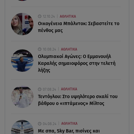
Άκης Παυλόπουλος: Η τρυφερή εξομολόγηση
της συζύγου του, Ελένης Φωτοπούλου
12.10.24
ΑΘΛΗΤΙΚΑ
Οικογένεια Μπάλντοκ: Σεβαστείτε το
06.08.26 , 20:25
πένθος μας
Πώς επικοινωνούν τα ελικόπτερα στη φωτιά και
ο ρόλος του «συνδέσμου»
10.08.24
ΑΘΛΗΤΙΚΑ
06.08.26 , 20:16
Ολυμπιακοί Αγώνες: Ο Εμμανουήλ
Αθηνά Οικονομάκου από την Μπόρα Μπόρα:
Καραλής σημαιοφόρος στην τελετή
«Έσκασε όλη η κούραση του χειμώνα»
λήξης
06.08.26 , 20:04
Σαμοθράκη: Συγκλονιστική διάσωση 15χρονης
07.08.24
ΑΘΛΗΤΙΚΑ
από δύσβατο φαράγγι
Τεντόγλου: Στο υψηλότερο σκαλί του
βάθρου ο «ιπτάμενος» Μίλτος
04.08.24
ΑΘΛΗΤΙΚΑ
Με σπα, Sky Bar, πισίνες και