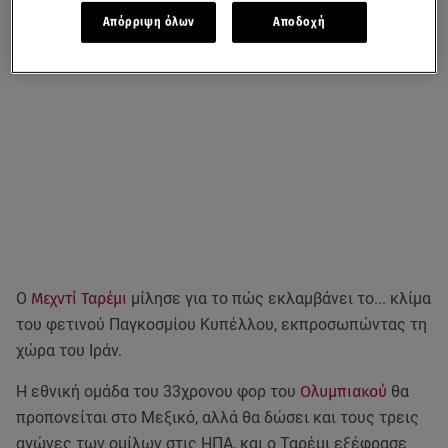
Απόρριψη όλων
Αποδοχή
Ο
Μεχντί Ταρέμι
μίλησε για το πώς εκλαμβάνει το... κλίμα
του φετινού Παγκοσμίου Κυπέλλου, εκπροσωπώντας τη
χώρα του Ιράν.
Η εθνική ομάδα του 33χρονου φορ του
Ολυμπιακού
θα
προπονείται στο Μεξικό, αλλά θα δώσει και τους τρεις
αγώνες των ομίλων στις ΗΠΑ, και ο Ταρέμι εξέφρασε