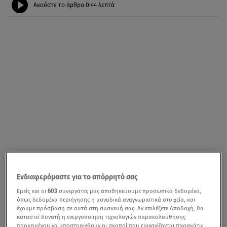
Ακούστε το άρθρο
0:44
λεπτά
Ενδιαφερόμαστε για το απόρρητό σας
Εμείς και οι
603
συνεργάτες μας αποθηκεύουμε προσωπικά δεδομένα,
όπως δεδομένα περιήγησης ή μοναδικά αναγνωριστικά στοιχεία, και
έχουμε πρόσβαση σε αυτά στη συσκευή σας. Αν επιλέξετε Αποδοχή, θα
καταστεί δυνατή η ενεργοποίηση τεχνολογιών παρακολούθησης
προκειμένου να υποστηριχθούν οι σκοποί που εμφανίζονται παρακάτω,