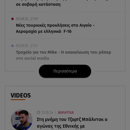
σε σοβαρή κατάσταση
06.08.26 , 21:59
Νέες τουρκικές προκλήσεις στο Αιγαίο -
Αερομαχία με ελληνικά F-16
06.08.26 , 21:31
Τροχαίο για τον Mike - Η ανακοίνωση του ράπερ
στα social media
Περισσότερα
06.08.26 , 21:22
Ισραήλ - Κύπρος - Κρήτη: Το μεγαλύτερο
υποθαλάσσιο καλώδιο στον κόσμο
VIDEOS
06.08.26 , 21:07
Motor Oil: Δωρεά πυροσβεστικών οχημάτων και
εξοπλισμού στον Άγιο Βασίλειο
13.10.24
ΑΘΛΗΤΙΚΑ
Στη μνήμη του Τζορτζ Μπάλντοκ ο
αγώνας της Εθνικής με
06.08.26 , 20:49