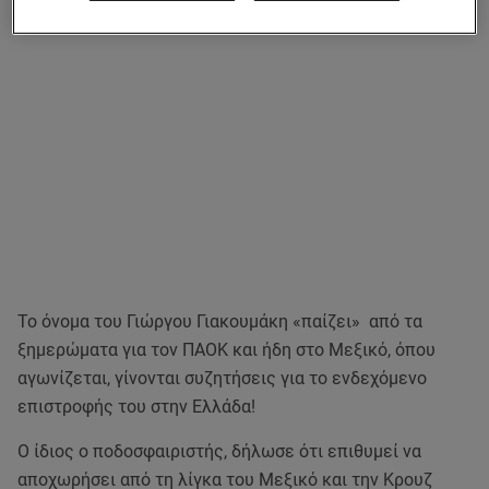
Το όνομα του Γιώργου Γιακουμάκη «παίζει» από τα
ξημερώματα για τον ΠΑΟΚ και ήδη στο Μεξικό, όπου
αγωνίζεται, γίνονται συζητήσεις για το ενδεχόμενο
επιστροφής του στην Ελλάδα!
Ο ίδιος ο ποδοσφαιριστής, δήλωσε ότι επιθυμεί να
αποχωρήσει από τη λίγκα του Μεξικό και την Κρουζ