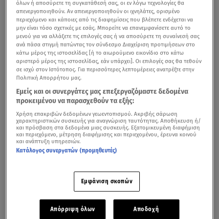
όλων ή αποσύρετε τη συγκατάθεσή σας, οι εν λόγω τεχνολογίες θα
απενεργοποιηθούν. Αν απενεργοποιηθούν οι ιχνηλάτες, ορισμένο
περιεχόμενο και κάποιες από τις διαφημίσεις που βλέπετε ενδέχεται να
μην είναι τόσο σχετικές με εσάς. Μπορείτε να επανεμφανίσετε αυτό το
μενού για να αλλάξετε τις επιλογές σας ή να αποσύρετε τη συναίνεσή σας
ανά πάσα στιγμή πατώντας τον σύνδεσμο Διαχείριση προτιμήσεων στο
κάτω μέρος της ιστοσελίδας [ή το αιωρούμενο εικονίδιο στο κάτω
αριστερό μέρος της ιστοσελίδας, εάν υπάρχει]. Οι επιλογές σας θα τεθούν
σε ισχύ στον Ιστότοπος. Για περισσότερες λεπτομέρειες ανατρέξτε στην
Πολιτική Απορρήτου μας.
Εμείς και οι συνεργάτες μας επεξεργαζόμαστε δεδομένα
προκειμένου να παρασχεθούν τα εξής:
Χρήση επακριβών δεδομένων γεωεντοπισμού. Ακριβής σάρωση
χαρακτηριστικών συσκευής για αναγνώριση ταυτότητας. Αποθήκευση ή/
και πρόσβαση στα δεδομένα μιας συσκευής. Εξατομικευμένη διαφήμιση
και περιεχόμενο, μέτρηση διαφήμισης και περιεχομένου, έρευνα κοινού
και ανάπτυξη υπηρεσιών.
Κατάλογος συνεργατών (προμηθευτές)
Εμφάνιση σκοπών
Απόρριψη όλων
Αποδοχή