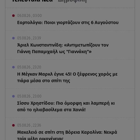
06.08.26 , 03:00
Εορτολόγιο: Ποιοι γιορτάζουν στις 6 Αυγούστου
05.08.26 , 23:39
Άριελ Κωνσταντινίδη: «Αντιμετωπίζουν τον
Γιάννη Παπαμιχαήλ ως "Γιαννάκη"»
05.08.26 , 23:20
Η Μέγκαν Μαρκλ έγινε 45! Ο ξέφρενος χορός με
τιάρα μέσα στο σπίτι της
05.08.26 , 23:00
Σίσσυ Χρηστίδου: Πιο όμορφη και λαμπερή κι
από το ηλιοβασίλεμα στα Χανιά!
05.08.26 , 22:36
Μακελειό σε σπίτι στη Βόρεια Καρολίνα: Νεκρά
τρία μέλη οικογένειας