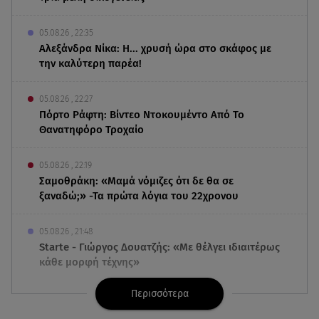
05.08.26 , 22:35
Αλεξάνδρα Νίκα: Η... χρυσή ώρα στο σκάφος με
την καλύτερη παρέα!
05.08.26 , 22:27
Πόρτο Ράφτη: Bίντεο Ντοκουμέντο Από Το
Θανατηφόρο Τροχαίο
05.08.26 , 22:19
Σαμοθράκη: «Μαμά νόμιζες ότι δε θα σε
ξαναδώ;» -Τα πρώτα λόγια του 22χρονου
05.08.26 , 21:48
Starte - Γιώργος Δουατζής: «Με θέλγει ιδιαιτέρως
κάθε μορφή τέχνης»
Περισσότερα
05.08.26 , 21:41
«Στην κόψη του ξυραφιού» οι συνομιλίες ΗΠΑ –