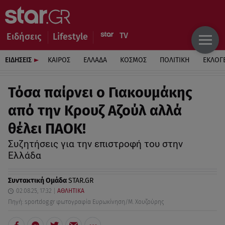
Ειδήσεις
Lifestyle
ΕΙΔΗΣΕΙΣ
ΚΑΙΡΟΣ
ΕΛΛΑΔΑ
ΚΟΣΜΟΣ
ΠΟΛΙΤΙΚΗ
ΕΚΛΟΓ
Τόσα παίρνει ο Γιακουμάκης
από την Κρουζ Αζούλ αλλά
θέλει ΠΑΟΚ!
Συζητήσεις για την επιστροφή του στην
Ελλάδα
Συντακτική Ομάδα
STAR.GR
02.08.25, 17:32
ΑΘΛΗΤΙΚΑ
Πηγή: sportdog.gr φωτογραφία Ευρωκίνηση/Μ. Χουζούρης