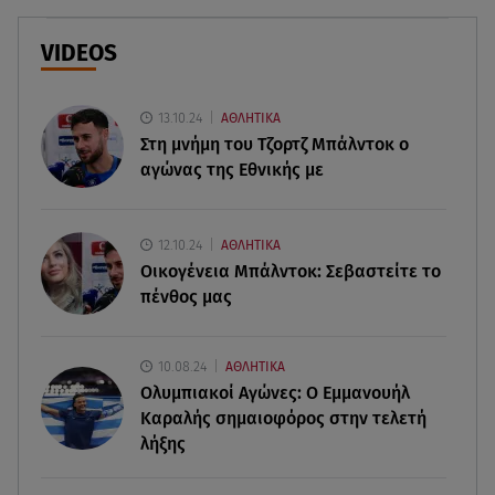
Ιράν
VIDEOS
05.08.26 , 21:22
Ευρυδίκη Βαλαβάνη για Γρηγόρη Μόργκαν:
«Oνειρευόμουν έναν άντρα σαν εσένα»
13.10.24
ΑΘΛΗΤΙΚΑ
Στη μνήμη του Τζορτζ Μπάλντοκ ο
αγώνας της Εθνικής με
05.08.26 , 20:51
Με γαλλικό... κλειδί η ηλεκτρική διασύνδεση
Ελλάδας – Κύπρου (GSI)
12.10.24
ΑΘΛΗΤΙΚΑ
Οικογένεια Μπάλντοκ: Σεβαστείτε το
05.08.26 , 20:42
πένθος μας
Δέσποινα Μοιραράκη: Οι ξέγνοιαστες στιγμές της
παρουσιάστριας στη Μύκονο
10.08.24
ΑΘΛΗΤΙΚΑ
05.08.26 , 20:39
Ολυμπιακοί Αγώνες: Ο Εμμανουήλ
Σύγκρουση ελικοπτέρων: Αυτός είναι ο Έλληνας
Καραλής σημαιοφόρος στην τελετή
χειριστής που σκοτώθηκε
λήξης
05.08.26 , 20:36