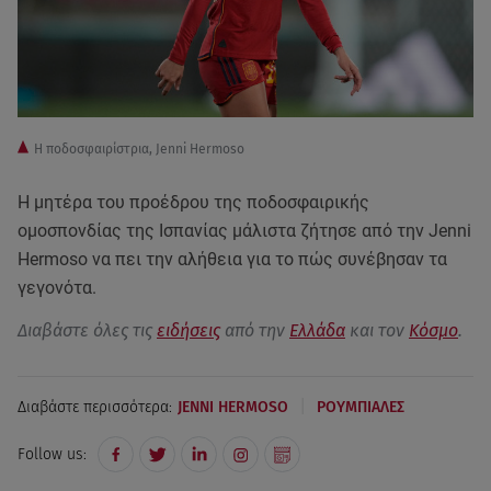
Η ποδοσφαιρίστρια, Jenni Hermoso
Η μητέρα του προέδρου της ποδοσφαιρικής
ομοσπονδίας της Ισπανίας μάλιστα ζήτησε από την Jenni
Hermoso να πει την αλήθεια για το πώς συνέβησαν τα
γεγονότα.
Διαβάστε όλες τις
ειδήσεις
από την
Ελλάδα
και τον
Κόσμο
.
|
Διαβάστε περισσότερα:
JENNI HERMOSO
ΡΟΥΜΠΙΑΛΕΣ
Follow us: