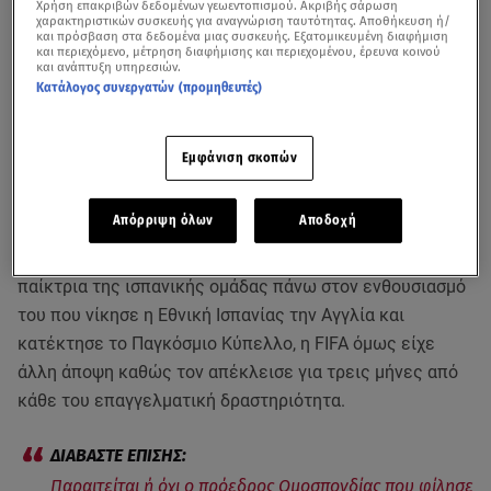
Χρήση επακριβών δεδομένων γεωεντοπισμού. Ακριβής σάρωση
χαρακτηριστικών συσκευής για αναγνώριση ταυτότητας. Αποθήκευση ή/
και πρόσβαση στα δεδομένα μιας συσκευής. Εξατομικευμένη διαφήμιση
και περιεχόμενο, μέτρηση διαφήμισης και περιεχομένου, έρευνα κοινού
και ανάπτυξη υπηρεσιών.
Κατάλογος συνεργατών (προμηθευτές)
Εμφάνιση σκοπών
Μπορεί ο Ρουμπιάλες, προέδρος της ποδοσφαιρικής
Απόρριψη όλων
Αποδοχή
ομοσπονδίας της Ισπανίας, να δήλωσε ευθέως πως δεν
πρόκειται να παραιτηθεί επειδή άρπαξε και φίλησε
παίκτρια της ισπανικής ομάδας πάνω στον ενθουσιασμό
του που νίκησε η Εθνική Ισπανίας την Αγγλία και
κατέκτησε το Παγκόσμιο Κύπελλο, η FIFA όμως είχε
άλλη άποψη καθώς τον απέκλεισε για τρεις μήνες από
κάθε του επαγγελματική δραστηριότητα.
Παραιτείται ή όχι ο πρόεδρος Ομοσπονδίας που φίλησε