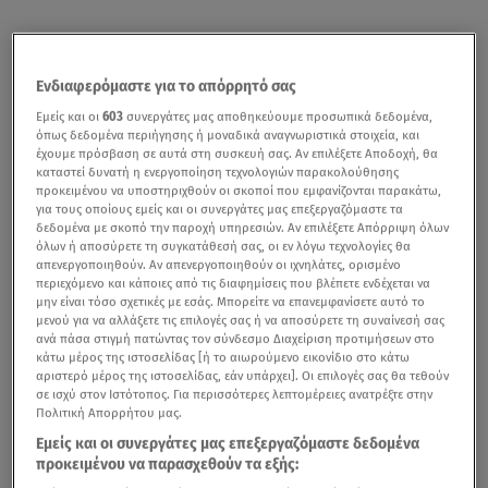
Ενδιαφερόμαστε για το απόρρητό σας
Εμείς και οι
603
συνεργάτες μας αποθηκεύουμε προσωπικά δεδομένα,
όπως δεδομένα περιήγησης ή μοναδικά αναγνωριστικά στοιχεία, και
έχουμε πρόσβαση σε αυτά στη συσκευή σας. Αν επιλέξετε Αποδοχή, θα
καταστεί δυνατή η ενεργοποίηση τεχνολογιών παρακολούθησης
προκειμένου να υποστηριχθούν οι σκοποί που εμφανίζονται παρακάτω,
για τους οποίους εμείς και οι συνεργάτες μας επεξεργαζόμαστε τα
δεδομένα με σκοπό την παροχή υπηρεσιών. Αν επιλέξετε Απόρριψη όλων
όλων ή αποσύρετε τη συγκατάθεσή σας, οι εν λόγω τεχνολογίες θα
απενεργοποιηθούν. Αν απενεργοποιηθούν οι ιχνηλάτες, ορισμένο
περιεχόμενο και κάποιες από τις διαφημίσεις που βλέπετε ενδέχεται να
μην είναι τόσο σχετικές με εσάς. Μπορείτε να επανεμφανίσετε αυτό το
μενού για να αλλάξετε τις επιλογές σας ή να αποσύρετε τη συναίνεσή σας
ανά πάσα στιγμή πατώντας τον σύνδεσμο Διαχείριση προτιμήσεων στο
κάτω μέρος της ιστοσελίδας [ή το αιωρούμενο εικονίδιο στο κάτω
αριστερό μέρος της ιστοσελίδας, εάν υπάρχει]. Οι επιλογές σας θα τεθούν
σε ισχύ στον Ιστότοπος. Για περισσότερες λεπτομέρειες ανατρέξτε στην
Πολιτική Απορρήτου μας.
Εμείς και οι συνεργάτες μας επεξεργαζόμαστε δεδομένα
προκειμένου να παρασχεθούν τα εξής: