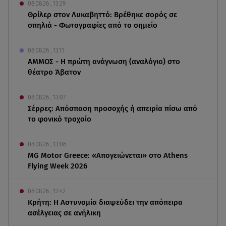
08.08.26 , 13:29
Θρίλερ στον Λυκαβηττό: Βρέθηκε σορός σε
σπηλιά - Φωτογραφίες από το σημείο
08.08.26 , 13:11
ΑΜΜΟΣ - Η πρώτη ανάγνωση (αναλόγιο) στο
θέατρο Άβατον
08.08.26 , 13:07
Σέρρες: Απόσπαση προσοχής ή απειρία πίσω από
το φονικό τροχαίο
08.08.26 , 13:06
MG Motor Greece: «Απογειώνεται» στο Athens
Flying Week 2026
08.08.26 , 12:42
Κρήτη: Η Αστυνομία διαψεύδει την απόπειρα
ασέλγειας σε ανήλικη