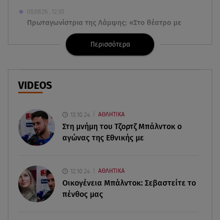
08.08.26 , 12:30
Πρωταγωνίστρια της Λάμψης: «Στο θέατρο με
σνόμπαραν πάρα πολύ»
Περισσότερα
08.08.26 , 12:15
Κυψέλη: «Ο 26χρονος είχε γυρίσει την πλάτη του
στον χριστιανισμό»
VIDEOS
08.08.26 , 12:00
Μπορείς να τρως καθημερινά αβοκάντο, σκέψου
13.10.24
ΑΘΛΗΤΙΚΑ
την καρδιά και το βάρος σου
Στη μνήμη του Τζορτζ Μπάλντοκ ο
αγώνας της Εθνικής με
08.08.26 , 11:29
Γιάννης Παπαμιχαήλ: Η συγκινητική ανάρτηση για
τον Δημήτρη Παπαμιχαήλ
12.10.24
ΑΘΛΗΤΙΚΑ
Οικογένεια Μπάλντοκ: Σεβαστείτε το
πένθος μας
08.08.26 , 11:23
Νέο σκάνδαλο: Η UEFA κατέβαλε εξαψήφιο ποσό
στην ερωμένη του Ινφαντίνο