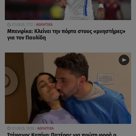
01.08.26, 17:12
ΑΘΛΗΤΙΚΑ
Μπενφίκα: Κλείνει την πόρτα στους «μνηστήρες»
για τον Παυλίδη
01.08.26, 13:06
ΑΘΛΗΤΙΚΑ
Στέφανος Καπίνο: Πατέρας για πρώτη φορά ο