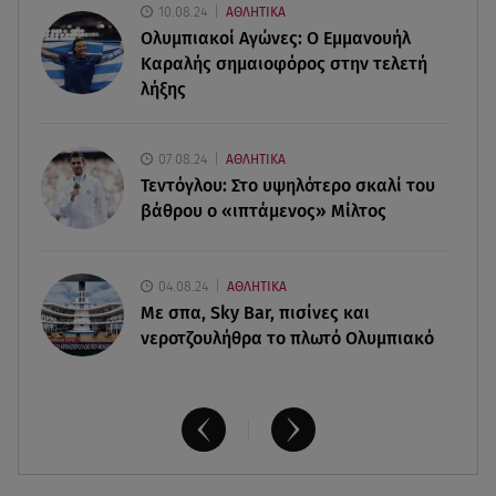
10.08.24
ΑΘΛΗΤΙΚΑ
Ολυμπιακοί Αγώνες: Ο Εμμανουήλ
08.08.26 , 11:03
Καραλής σημαιοφόρος στην τελετή
Νέες ταυτότητες: Πού πρέπει να αλλάξετε τα
λήξης
στοιχεία σας
08.08.26 , 10:47
07.08.24
ΑΘΛΗΤΙΚΑ
Γουίλιαμ Όρμπιτ: Πέθανε στα 69 ο παραγωγός
Τεντόγλου: Στο υψηλότερο σκαλί του
και συνεργάτης της Μαντόνα
βάθρου ο «ιπτάμενος» Μίλτος
04.08.24
ΑΘΛΗΤΙΚΑ
Με σπα, Sky Bar, πισίνες και
νεροτζουλήθρα το πλωτό Ολυμπιακό