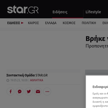
Αθλητικά
Quiz
Ειδήσεις
Lifestyle
Αυτοκίνητο
ΕΙΔΗΣΕΙΣ
ΚΑΙΡΟΣ
ΕΛΛΑΔΑ
ΚΟΣΜΟΣ
ΠΟΛΙΤΙΚΗ
ΕΚ
Βρήκε 
Προπονητή
Συντακτική Ομάδα
STAR.GR
19.05.23, 16:08
ΑΘΛΗΤΙΚΑ
Ενδιαφερό
Εμείς και οι
αναγνωριστι
δυνατή η ε
εμφανίζοντα