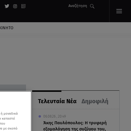
Αναζήτηση
ΚΙΝΗΤΟ
Τελευταία Νέα
Δημοφιλή
 ή μοναδικά
06.08.26 , 20:49
α καταστεί
Άκης Παυλόπουλος: Η τρυφερή
 που
να με σκοπό
εξομολόγηση της συζύγου του,