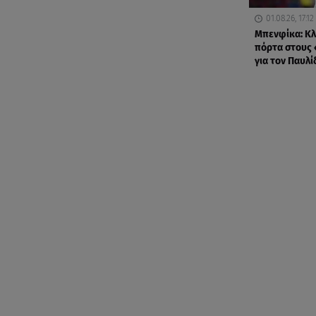
01.08.26, 17:12
Μπενφίκα: Κλ
πόρτα στους
για τον Παυλί