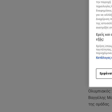
την παροχή 
τεχνολογίες
διαφημίσεις
για να αλλά
Διαχείριση 
της ιστοσελί
ανατρέξτε σ
Εμείς και
εξής:
Χρήση επακ
ταυτότητας.
Δείτε περισσ
περιεχόμενο
Πρόσθηκη star
Κατάλογος 
Εμφάνισ
Ολυμπιακός:
Βαγγέλης Μαρ
της ομάδας.