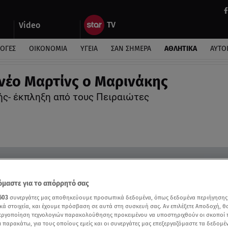
Video
ΛΟΓΕΣ
ΟΙΚΟΝΟΜΙΑ
ΥΓΕΙΑ
ΣΑΝ ΣΗΜΕΡΑ
ΑΘΛΗΤΙΚΑ
ΑΥΤΟ
νέο Μαρτίνς ο Μαρινάκης
ς- έκπληξη από τους Πειραιώτες
μαστε για το απόρρητό σας
603
συνεργάτες μας αποθηκεύουμε προσωπικά δεδομένα, όπως δεδομένα περιήγησης
κά στοιχεία, και έχουμε πρόσβαση σε αυτά στη συσκευή σας. Αν επιλέξετε Αποδοχή, θ
νεργοποίηση τεχνολογιών παρακολούθησης προκειμένου να υποστηριχθούν οι σκοποί
ι παρακάτω, για τους οποίους εμείς και οι συνεργάτες μας επεξεργαζόμαστε τα δεδομέ