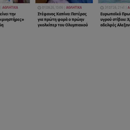
ΑΘΛΗΤΙΚΑ
01.08.26, 13:06
ΑΘΛΗΤΙΚΑ
31.07.26, 21:41
Α
είνει την
Στέφανος Καπίνο: Πατέρας
Ευρωπαϊκό Πρω
 «μνηστήρες»
για πρώτη φορά ο πρώην
υγρού στίβου: Χ
δη
γκολκίπερ του Ολυμπιακού
αδελφές Αλεξαν