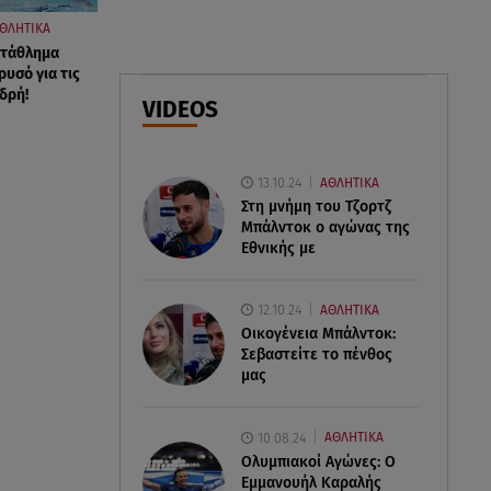
06.08.26 , 17:53
ΘΛΗΤΙΚΑ
Αμαλία Κωστοπούλου: Συνεχίζει
τάθλημα
τις διακοπές της στο
ρυσό για τις
δρή!
κοσμοπολίτικο Κάπρι
VIDEOS
06.08.26 , 17:43
Συμφωνία Ιράν – Ομάν για τα
13.10.24
ΑΘΛΗΤΙΚΑ
Στενά του Ορμούζ
Στη μνήμη του Τζορτζ
Μπάλντοκ ο αγώνας της
Εθνικής με
12.10.24
ΑΘΛΗΤΙΚΑ
Οικογένεια Μπάλντοκ:
Σεβαστείτε το πένθος
μας
10.08.24
ΑΘΛΗΤΙΚΑ
Ολυμπιακοί Αγώνες: Ο
Εμμανουήλ Καραλής