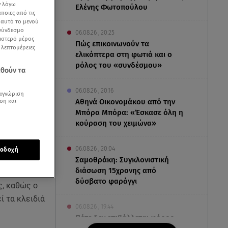
ν λόγω
Ελένης Φωτοπούλου
ποιες από τις
ε αυτό το μενού
 σύνδεσμο
06.08.26 , 20:25
ριστερό μέρος
Πώς επικοινωνούν τα
ς λεπτομέρειες
ελικόπτερα στη φωτιά και ο
ρόλος του «συνδέσμου»
εθούν τα
06.08.26 , 20:16
αγνώριση
ση και
Αθηνά Οικονομάκου από την
Μπόρα Μπόρα: «Έσκασε όλη η
κούραση του χειμώνα»
06.08.26 , 20:04
οδοχή
Σαμοθράκη: Συγκλονιστική
διάσωση 15χρονης από
δύσβατο φαράγγι
ς, καθώς ο
ί τα κλειδιά
06.08.26 , 19:44
Πότε δεν επιβάλλεται φόρος