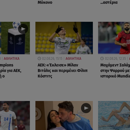
Μύκονο
...αστέρια
8
ΑΘΛΗΤΙΚΑ
02.08.26, 15:15
ΑΘΛΗΤΙΚΑ
02.08.26, 12:35
mpions
ΑΕΚ: «Έκλεισε» Μίλαν
Μοχάμεντ Σαλάχ
ρία για ΑΕΚ,
Βιτάλις και περιμένει Φίλιπ
στην Ψαρρού με
ή ο
Κόστιτς
ιστορικό Mundi