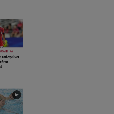
Γερμενό
06.08.26 , 18:35
Καιρός: Επιστρέφουν οι ισχυροί
άνεμοι - Υψηλός ο κίνδυνος
πυρκαγιάς
06.08.26 , 18:30
Ελενα Τσαβαλιά: Η throwback
ΑΘΛΗΤΙΚΑ
φωτογραφία της με μπικίνι!
: Χαλαρώνει
τά το
al
06.08.26 , 18:12
Τουρισμός για Όλους 2026-
2027: Ποια ΑΦΜ κάνουν σήμερα
αίτηση
06.08.26 , 17:53
Mercedes-Benz GLB: Τώρα με
όφελος 2.000 ευρώ