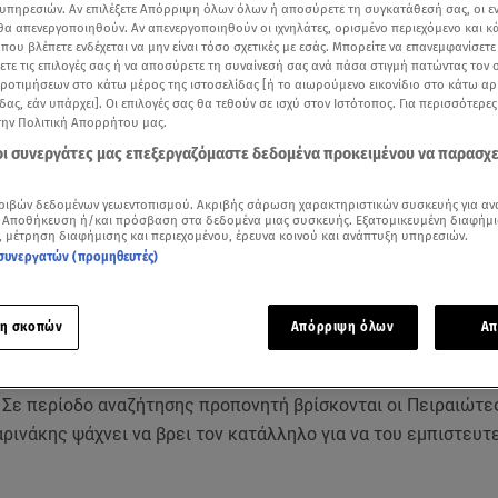
υπηρεσιών. Αν επιλέξετε Απόρριψη όλων όλων ή αποσύρετε τη συγκατάθεσή σας, οι ε
 θα απενεργοποιηθούν. Αν απενεργοποιηθούν οι ιχνηλάτες, ορισμένο περιεχόμενο και κά
 που βλέπετε ενδέχεται να μην είναι τόσο σχετικές με εσάς. Μπορείτε να επανεμφανίσετ
ξετε τις επιλογές σας ή να αποσύρετε τη συναίνεσή σας ανά πάσα στιγμή πατώντας τον
προτιμήσεων στο κάτω μέρος της ιστοσελίδας [ή το αιωρούμενο εικονίδιο στο κάτω α
δας, εάν υπάρχει]. Οι επιλογές σας θα τεθούν σε ισχύ στον Ιστότοπος. Για περισσότερε
την Πολιτική Απορρήτου μας.
 οι συνεργάτες μας επεξεργαζόμαστε δεδομένα προκειμένου να παρασχ
ριβών δεδομένων γεωεντοπισμού. Ακριβής σάρωση χαρακτηριστικών συσκευής για αν
 Αποθήκευση ή/και πρόσβαση στα δεδομένα μιας συσκευής. Εξατομικευμένη διαφήμι
ότερα άρθρα μας στην αναζήτηση σας
, μέτρηση διαφήμισης και περιεχομένου, έρευνα κοινού και ανάπτυξη υπηρεσιών.
.gr στις επιλογές σας
συνεργατών (προμηθευτές)
Δείτε περισσότερα άρθρα μας στα αποτελέσματα αναζήτησης
η σκοπών
Απόρριψη όλων
Απ
Add star.gr on Google
 Σε περίοδο αναζήτησης προπονητή βρίσκονται οι Πειραιώτε
ινάκης ψάχνει να βρει τον κατάλληλο για να του εμπιστευτε