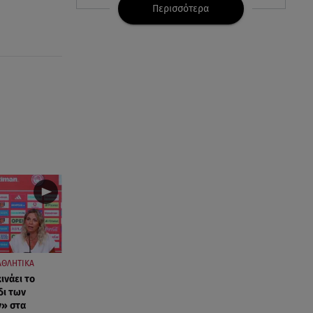
κληρονομιάς σε τραπεζικές
Περισσότερα
καταθέσεις
06.08.26 , 19:17
Κυψέλη: «Βιώνουμε βαθιά
οδύνη» - Τι λέει η οικογένεια της
Λίζα
06.08.26 , 19:10
Μπαντέρας: «Η καρδιακή
προσβολή ήταν το καλύτερο
πράγμα που μου συνέβη»
06.08.26 , 18:49
Συντάξεις χηρείας: Τέλος στο
«ψαλίδι» μετά την τριετία
ΑΘΛΗΤΙΚΑ
06.08.26 , 18:38
ινάει το
Maxus T60 Max: Στον αγώνα
δι των
κατά της φωτιάς στο Πόρτο
» στα