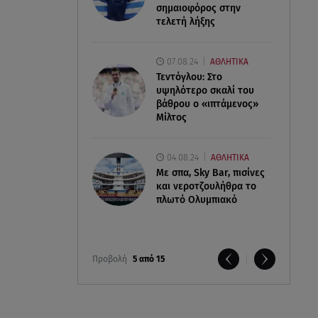
σημαιοφόρος στην
τελετή λήξης
07.08.24
ΑΘΛΗΤΙΚΑ
Τεντόγλου: Στο
υψηλότερο σκαλί του
βάθρου ο «ιπτάμενος»
Μίλτος
04.08.24
ΑΘΛΗΤΙΚΑ
Με σπα, Sky Bar, πισίνες
και νεροτζουλήθρα το
πλωτό Ολυμπιακό
Προβολή
5 από 15