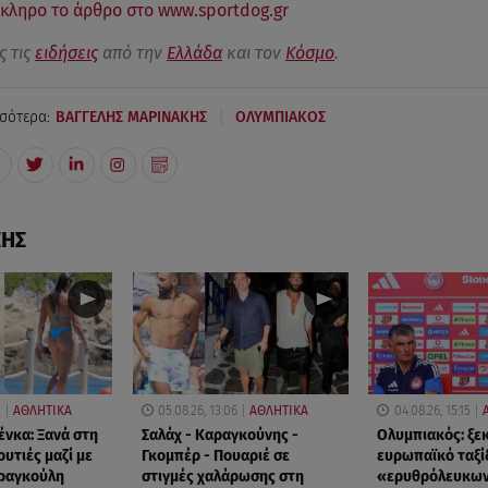
κληρο το άρθρο στο www.sportdog.gr
ς τις
ειδήσεις
από την
Ελλάδα
και τον
Κόσμο
.
|
σότερα:
ΒΑΓΓΕΛΗΣ ΜΑΡΙΝΑΚΗΣ
ΟΛΥΜΠΙΑΚΟΣ
ΣΗΣ
2
ΑΘΛΗΤΙΚΑ
05.08.26, 13:06
ΑΘΛΗΤΙΚΑ
04.08.26, 15:15
ένκα: Ξανά στη
Σαλάχ - Καραγκούνης -
Ολυμπιακός: ξεκ
υτιές μαζί με
Γκομπέρ - Πουαριέ σε
ευρωπαϊκό ταξί
Φραγκούλη
στιγμές χαλάρωσης στη
«ερυθρόλευκων