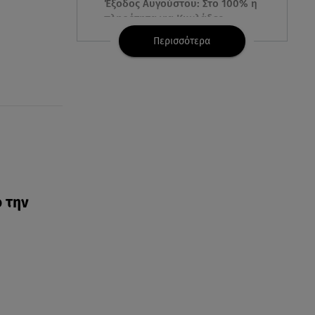
Έξοδος Αυγούστου: Στο 100% η
πληρότητα για Κυκλάδες
Περισσότερα
07.08.26 , 17:44
Παιδικοί σταθμοί: Πότε βγαίνουν
τα προσωρινά αποτελέσματα
07.08.26 , 17:13
Τροχαίο Σέρρες: «Έχασα τη
σύζυγο και το παιδί μου. Τα
έχασα όλα»
ό την
07.08.26 , 16:03
Καιρός: Έρχονται ξανά 40άρια -
Σε ποιες περιοχές
07.08.26 , 16:00
Ανακάλυψε ξανά τη δύναμή
σου: μην σε τρομάζει η μυϊκή
απώλεια