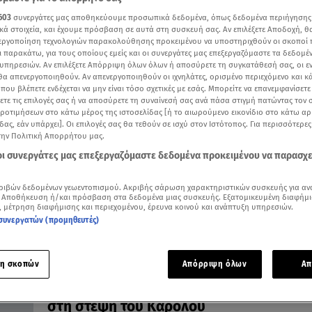
603
συνεργάτες μας αποθηκεύουμε προσωπικά δεδομένα, όπως δεδομένα περιήγησης
κά στοιχεία, και έχουμε πρόσβαση σε αυτά στη συσκευή σας. Αν επιλέξετε Αποδοχή, θ
νεργοποίηση τεχνολογιών παρακολούθησης προκειμένου να υποστηριχθούν οι σκοποί
ι παρακάτω, για τους οποίους εμείς και οι συνεργάτες μας επεξεργαζόμαστε τα δεδομέ
υπηρεσιών. Αν επιλέξετε Απόρριψη όλων όλων ή αποσύρετε τη συγκατάθεσή σας, οι ε
06.05.24, 17:07
 θα απενεργοποιηθούν. Αν απενεργοποιηθούν οι ιχνηλάτες, ορισμένο περιεχόμενο και κά
Βασιλιάς Κάρολος: Ένας χρόνος από τη
 που βλέπετε ενδέχεται να μην είναι τόσο σχετικές με εσάς. Μπορείτε να επανεμφανίσετ
του- Βίντεο με αδημοσίευτο υλικό
ξετε τις επιλογές σας ή να αποσύρετε τη συναίνεσή σας ανά πάσα στιγμή πατώντας τον
προτιμήσεων στο κάτω μέρος της ιστοσελίδας [ή το αιωρούμενο εικονίδιο στο κάτω α
Το Μπάκιγχαμ γιόρτασε την επέτειο ενθρόνισής του
δας, εάν υπάρχει]. Οι επιλογές σας θα τεθούν σε ισχύ στον Ιστότοπος. Για περισσότερε
την Πολιτική Απορρήτου μας.
 οι συνεργάτες μας επεξεργαζόμαστε δεδομένα προκειμένου να παρασχ
ριβών δεδομένων γεωεντοπισμού. Ακριβής σάρωση χαρακτηριστικών συσκευής για αν
 Αποθήκευση ή/και πρόσβαση στα δεδομένα μιας συσκευής. Εξατομικευμένη διαφήμι
, μέτρηση διαφήμισης και περιεχομένου, έρευνα κοινού και ανάπτυξη υπηρεσιών.
συνεργατών (προμηθευτές)
η σκοπών
Απόρριψη όλων
Απ
08.05.23, 12:39
«Βαρέθηκα να...»: Διάβασαν τα χείλη του
στη στέψη του Καρόλου