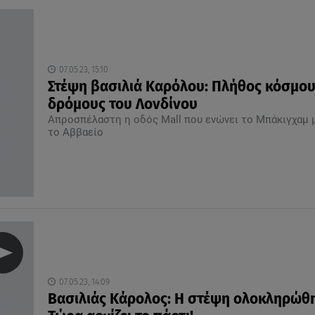
07.05.23, 15:10
Στέψη βασιλιά Καρόλου: Πλήθος κόσμου
δρόμους του Λονδίνου
Απροσπέλαστη η οδός Mall που ενώνει το Μπάκιγχαμ 
το Αββαείο
07.05.23, 14:09
Βασιλιάς Κάρολος: H στέψη ολοκληρώθ