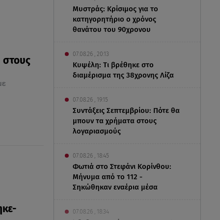
Μυστράς: Κρίσιμος για το
κατηγορητήριο ο χρόνος
θανάτου του 90χρονου
07.08.26 , 20:13
 στους
Κυψέλη: Tι βρέθηκε στο
διαμέρισμα της 38χρονης Λίζα
με
07.08.26 , 19:15
Συντάξεις Σεπτεμβρίου: Πότε θα
μπουν τα χρήματα στους
λογαριασμούς
07.08.26 , 18:45
Φωτιά στο Στεφάνι Κορίνθου:
Μήνυμα από το 112 -
Σηκώθηκαν εναέρια μέσα
ηκε-
07.08.26 , 18:34