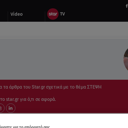
Video
 τα άρθρα του Star.gr σχετικά με το θέμα ΣΤΕΨΗ
ο star.gr για ό,τι σε αφορά.
μαστε για το απόρρητό σας