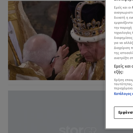
Εμείς και οι
αναγνωριστι
δυνατή η ε
εμφανίζοντα
την παροχή 
τεχνολογίες
διαφημίσεις
για να αλλά
Διαχείριση 
της ιστοσελί
ανατρέξτε σ
Εμείς και
εξής:
Χρήση επακ
ταυτότητας.
περιεχόμενο
Κατάλογος 
Εμφάνισ