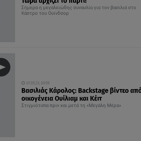
Τώρα αρχίζει το πάρτι!
Σήμερα η μεγαλειώδης συναυλία για τον βασιλιά στο
Κάστρο του Ουίνδσορ
07.05.23, 09:59
Βασιλιάς Κάρολος: Βackstage βίντεο απ
οικογένεια Ουίλιαμ και Κέιτ
Στιγμιότυπα πριν και μετά τη «Μεγάλη Μέρα»