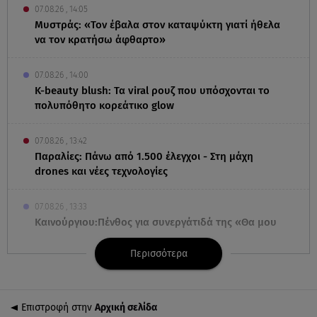
07.08.26 , 14:05
Μυστράς: «Τον έβαλα στον καταψύκτη γιατί ήθελα
να τον κρατήσω άφθαρτο»
07.08.26 , 14:00
K-beauty blush: Τα viral ρουζ που υπόσχονται το
πολυπόθητο κορεάτικο glow
07.08.26 , 13:42
Παραλίες: Πάνω από 1.500 έλεγχοι - Στη μάχη
drones και νέες τεχνολογίες
07.08.26 , 13:33
Καινούργιου:Πένθος για συνεργάτιδά της «Θα μου
λείπεις πάντα και για πάντα»
Περισσότερα
07.08.26 , 13:16
Γιάννης Στάνκογλου: Δείτε τον έφηβο με μακριά
μαλλιά
Επιστροφή στην
Αρχική σελίδα