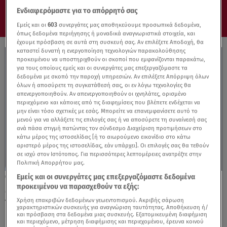
Ενδιαφερόμαστε για το απόρρητό σας
Εμείς και οι
603
συνεργάτες μας αποθηκεύουμε προσωπικά δεδομένα,
όπως δεδομένα περιήγησης ή μοναδικά αναγνωριστικά στοιχεία, και
έχουμε πρόσβαση σε αυτά στη συσκευή σας. Αν επιλέξετε Αποδοχή, θα
καταστεί δυνατή η ενεργοποίηση τεχνολογιών παρακολούθησης
προκειμένου να υποστηριχθούν οι σκοποί που εμφανίζονται παρακάτω,
για τους οποίους εμείς και οι συνεργάτες μας επεξεργαζόμαστε τα
δεδομένα με σκοπό την παροχή υπηρεσιών. Αν επιλέξετε Απόρριψη όλων
όλων ή αποσύρετε τη συγκατάθεσή σας, οι εν λόγω τεχνολογίες θα
απενεργοποιηθούν. Αν απενεργοποιηθούν οι ιχνηλάτες, ορισμένο
περιεχόμενο και κάποιες από τις διαφημίσεις που βλέπετε ενδέχεται να
μην είναι τόσο σχετικές με εσάς. Μπορείτε να επανεμφανίσετε αυτό το
μενού για να αλλάξετε τις επιλογές σας ή να αποσύρετε τη συναίνεσή σας
ανά πάσα στιγμή πατώντας τον σύνδεσμο Διαχείριση προτιμήσεων στο
κάτω μέρος της ιστοσελίδας [ή το αιωρούμενο εικονίδιο στο κάτω
αριστερό μέρος της ιστοσελίδας, εάν υπάρχει]. Οι επιλογές σας θα τεθούν
σε ισχύ στον Ιστότοπος. Για περισσότερες λεπτομέρειες ανατρέξτε στην
Πολιτική Απορρήτου μας.
Εμείς και οι συνεργάτες μας επεξεργαζόμαστε δεδομένα
25.11.25, 17:57
προκειμένου να παρασχεθούν τα εξής:
Μαρέβα Γκραμπόφσκι - Μητσοτάκη: Τι είπε
για τον ψηφιακό εθισμό των παιδιών
Χρήση επακριβών δεδομένων γεωεντοπισμού. Ακριβής σάρωση
χαρακτηριστικών συσκευής για αναγνώριση ταυτότητας. Αποθήκευση ή/
και πρόσβαση στα δεδομένα μιας συσκευής. Εξατομικευμένη διαφήμιση
και περιεχόμενο, μέτρηση διαφήμισης και περιεχομένου, έρευνα κοινού