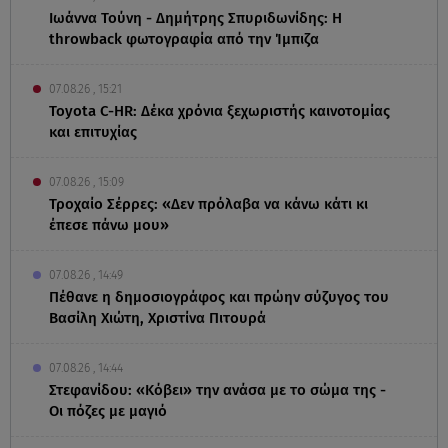
Ιωάννα Τούνη - Δημήτρης Σπυριδωνίδης: Η
throwback φωτογραφία από την Ίμπιζα
07.08.26 , 15:21
Toyota C-HR: Δέκα χρόνια ξεχωριστής καινοτομίας
και επιτυχίας
07.08.26 , 15:09
Τροχαίο Σέρρες: «Δεν πρόλαβα να κάνω κάτι κι
έπεσε πάνω μου»
07.08.26 , 14:49
Πέθανε η δημοσιογράφος και πρώην σύζυγος του
Βασίλη Χιώτη, Χριστίνα Πιτουρά
07.08.26 , 14:44
Στεφανίδου: «Κόβει» την ανάσα με το σώμα της -
Οι πόζες με μαγιό