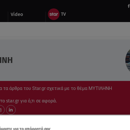
Video
ΗΝΗ
α τα άρθρα του Star.gr σχετικά με το θέμα ΜΥΤΙΛΗΝΗ
ο star.gr για ό,τι σε αφορά.
μαστε για το απόρρητό σας