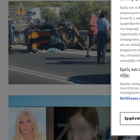
Εμείς και οι
αναγνωριστι
δυνατή η ε
εμφανίζοντα
την παροχή 
τεχνολογίες
διαφημίσεις
για να αλλά
Διαχείριση 
της ιστοσελί
ανατρέξτε σ
Εμείς και
εξής:
Χρήση επακ
ταυτότητας.
περιεχόμενο
Κατάλογος 
Εμφάνισ