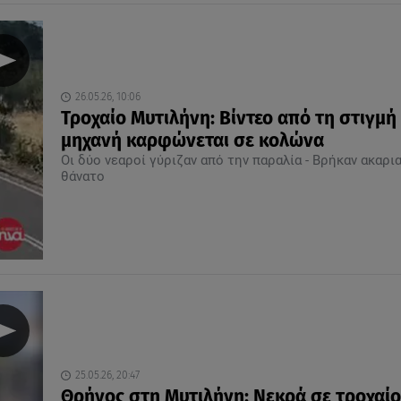
26.05.26, 10:06
Τροχαίο Μυτιλήνη: Βίντεο από τη στιγμή
μηχανή καρφώνεται σε κολώνα
Οι δύο νεαροί γύριζαν από την παραλία - Βρήκαν ακαρι
θάνατο
25.05.26, 20:47
Θρήνος στη Μυτιλήνη: Νεκρά σε τροχαίο