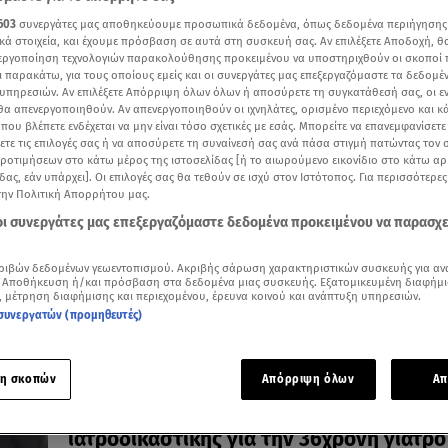
603
συνεργάτες μας αποθηκεύουμε προσωπικά δεδομένα, όπως δεδομένα περιήγησης
κά στοιχεία, και έχουμε πρόσβαση σε αυτά στη συσκευή σας. Αν επιλέξετε Αποδοχή, θ
νεργοποίηση τεχνολογιών παρακολούθησης προκειμένου να υποστηριχθούν οι σκοποί
ι παρακάτω, για τους οποίους εμείς και οι συνεργάτες μας επεξεργαζόμαστε τα δεδομέ
υπηρεσιών. Αν επιλέξετε Απόρριψη όλων όλων ή αποσύρετε τη συγκατάθεσή σας, οι ε
15.07.26, 22:50
 θα απενεργοποιηθούν. Αν απενεργοποιηθούν οι ιχνηλάτες, ορισμένο περιεχόμενο και κά
Θανατηφόρο τροχαίο στη Λέσβο με θύμ
 που βλέπετε ενδέχεται να μην είναι τόσο σχετικές με εσάς. Μπορείτε να επανεμφανίσετ
γυναίκες
ξετε τις επιλογές σας ή να αποσύρετε τη συναίνεσή σας ανά πάσα στιγμή πατώντας τον
προτιμήσεων στο κάτω μέρος της ιστοσελίδας [ή το αιωρούμενο εικονίδιο στο κάτω α
Στο ίδιο σημείο σκοτώθηκαν πριν ένα μήνα δύο νεαροί
δας, εάν υπάρχει]. Οι επιλογές σας θα τεθούν σε ισχύ στον Ιστότοπος. Για περισσότερε
την Πολιτική Απορρήτου μας.
 οι συνεργάτες μας επεξεργαζόμαστε δεδομένα προκειμένου να παρασχ
ριβών δεδομένων γεωεντοπισμού. Ακριβής σάρωση χαρακτηριστικών συσκευής για αν
 Αποθήκευση ή/και πρόσβαση στα δεδομένα μιας συσκευής. Εξατομικευμένη διαφήμι
, μέτρηση διαφήμισης και περιεχομένου, έρευνα κοινού και ανάπτυξη υπηρεσιών.
συνεργατών (προμηθευτές)
η σκοπών
Απόρριψη όλων
Απ
25.06.26, 16:47
Μυτιλήνη: Tα πρώτα ευρήματα της
ιατροδικαστικής για την 36χρονη γιατρό