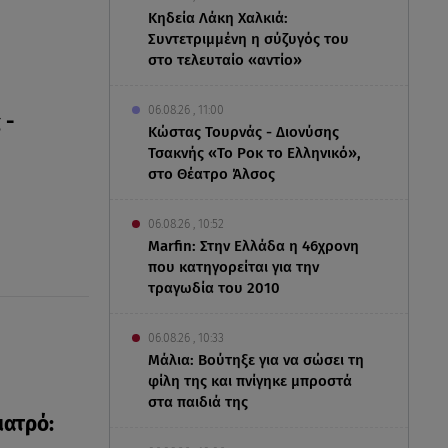
Κηδεία Λάκη Χαλκιά:
Συντετριμμένη η σύζυγός του
στο τελευταίο «αντίο»
06.08.26 , 11:00
 -
Κώστας Τουρνάς - Διονύσης
Τσακνής «Το Ροκ το Ελληνικό»,
η
στο Θέατρο Άλσος
06.08.26 , 10:52
Marfin: Στην Ελλάδα η 46χρονη
που κατηγορείται για την
τραγωδία του 2010
06.08.26 , 10:33
Μάλια: Βούτηξε για να σώσει τη
φίλη της και πνίγηκε μπροστά
στα παιδιά της
ιατρό: