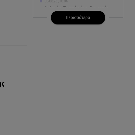
06.08.26 , 10:06
Η Δανάη Παππά κάνει διακοπές
στην Εύβοια, χωρίς κανένα...
Περισσότερα
«πρέπει»!
06.08.26 , 10:00
Eύκολη νηστίσιμη συνταγή για
γαριδομακαρονάδα με λευκή
σάλτσα
06.08.26 , 09:56
Η Ελένη Μενεγάκη στο
Φισκάρδο! Το look και η
ης
βεντάλια που δεν αποχωρίστηκε
06.08.26 , 09:17
Λιάγκας - Αντωνά: Φωτογραφίες
από τις glam διακοπές τους στη
Μύκονο