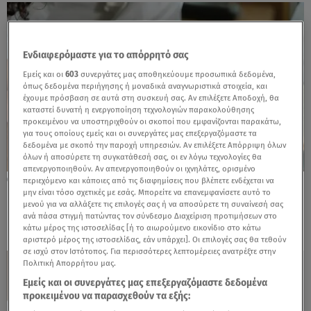
Ενδιαφερόμαστε για το απόρρητό σας
Εμείς και οι
603
συνεργάτες μας αποθηκεύουμε προσωπικά δεδομένα,
όπως δεδομένα περιήγησης ή μοναδικά αναγνωριστικά στοιχεία, και
έχουμε πρόσβαση σε αυτά στη συσκευή σας. Αν επιλέξετε Αποδοχή, θα
καταστεί δυνατή η ενεργοποίηση τεχνολογιών παρακολούθησης
προκειμένου να υποστηριχθούν οι σκοποί που εμφανίζονται παρακάτω,
για τους οποίους εμείς και οι συνεργάτες μας επεξεργαζόμαστε τα
δεδομένα με σκοπό την παροχή υπηρεσιών. Αν επιλέξετε Απόρριψη όλων
όλων ή αποσύρετε τη συγκατάθεσή σας, οι εν λόγω τεχνολογίες θα
απενεργοποιηθούν. Αν απενεργοποιηθούν οι ιχνηλάτες, ορισμένο
04.12.25, 11:50
περιεχόμενο και κάποιες από τις διαφημίσεις που βλέπετε ενδέχεται να
μην είναι τόσο σχετικές με εσάς. Μπορείτε να επανεμφανίσετε αυτό το
Ποια είναι η μεγαλύτερη λέξη στα ελληνικά;
μενού για να αλλάξετε τις επιλογές σας ή να αποσύρετε τη συναίνεσή σας
Έχει 172 γράμματα!
ανά πάσα στιγμή πατώντας τον σύνδεσμο Διαχείριση προτιμήσεων στο
κάτω μέρος της ιστοσελίδας [ή το αιωρούμενο εικονίδιο στο κάτω
αριστερό μέρος της ιστοσελίδας, εάν υπάρχει]. Οι επιλογές σας θα τεθούν
σε ισχύ στον Ιστότοπος. Για περισσότερες λεπτομέρειες ανατρέξτε στην
Πολιτική Απορρήτου μας.
Εμείς και οι συνεργάτες μας επεξεργαζόμαστε δεδομένα
προκειμένου να παρασχεθούν τα εξής: