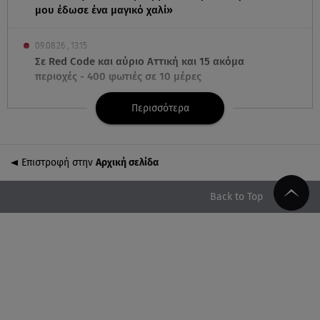
μου έδωσε ένα μαγικό χαλί»
09.08.26 , 13:15
Σε Red Code και αύριο Αττική και 15 ακόμα
περιοχές - 400 φωτιές σε 10 μέρες
Περισσότερα
09.08.26 , 12:54
Βαλέρια Χοψονίδου: Βάφτισε τον γιο της στη
Βουλιαγμένη - Το όνομα που πήρε
Επιστροφή στην
Αρχική σελίδα
09.08.26 , 12:44
Ερυθρός Σταυρός: Άγρια επίθεση σε νοσηλεύτρια
Back to Top
στα Επείγοντα
09.08.26 , 12:28
Πάρος: Χωρίς ναυαγοσώστη η πισίνα του beach
bar όπου πνίγηκε ο 4χρονος
09.08.26 , 12:20