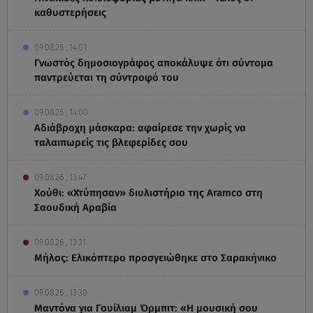
καθυστερήσεις
09.08.26 , 14:01
Γνωστός δημοσιογράφος αποκάλυψε ότι σύντομα
παντρεύεται τη σύντροφό του
09.08.26 , 14:00
Αδιάβροχη μάσκαρα: αφαίρεσε την χωρίς να
ταλαιπωρείς τις βλεφερίδες σου
09.08.26 , 13:47
Χούθι: «Χτύπησαν» διυλιστήριο της Aramco στη
Σαουδική Αραβία
09.08.26 , 13:31
Μήλος: Ελικόπτερο προσγειώθηκε στο Σαρακήνικο
09.08.26 , 13:30
Μαντόνα για Γουίλιαμ Όρμπιτ: «Η μουσική σου