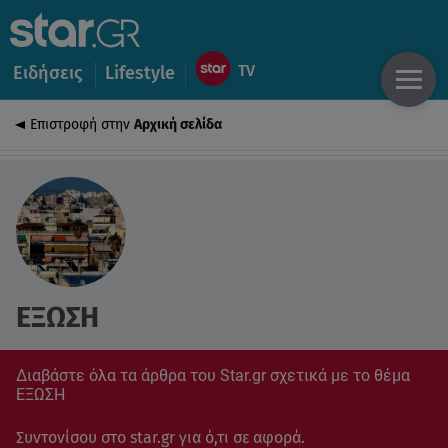
Ειδήσεις
Lifestyle
Επιστροφή στην
Αρχική σελίδα
ΕΞΩΣΗ
Διαβάστε όλα τα άρθρα του Star.gr σχετικά με το θέμα
ΕΞΩΣΗ
Συντονίσου στο star.gr για ό,τι σε αφορά.