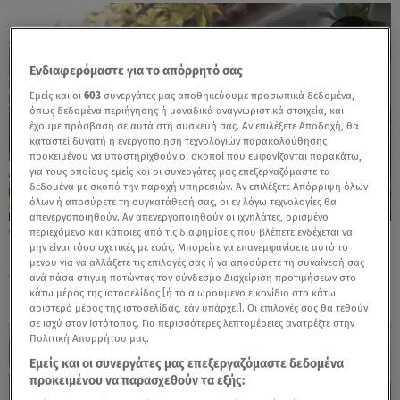
Ενδιαφερόμαστε για το απόρρητό σας
Εμείς και οι
603
συνεργάτες μας αποθηκεύουμε προσωπικά δεδομένα,
όπως δεδομένα περιήγησης ή μοναδικά αναγνωριστικά στοιχεία, και
έχουμε πρόσβαση σε αυτά στη συσκευή σας. Αν επιλέξετε Αποδοχή, θα
καταστεί δυνατή η ενεργοποίηση τεχνολογιών παρακολούθησης
προκειμένου να υποστηριχθούν οι σκοποί που εμφανίζονται παρακάτω,
για τους οποίους εμείς και οι συνεργάτες μας επεξεργαζόμαστε τα
δεδομένα με σκοπό την παροχή υπηρεσιών. Αν επιλέξετε Απόρριψη όλων
όλων ή αποσύρετε τη συγκατάθεσή σας, οι εν λόγω τεχνολογίες θα
απενεργοποιηθούν. Αν απενεργοποιηθούν οι ιχνηλάτες, ορισμένο
12.11.25, 20:39
περιεχόμενο και κάποιες από τις διαφημίσεις που βλέπετε ενδέχεται να
μην είναι τόσο σχετικές με εσάς. Μπορείτε να επανεμφανίσετε αυτό το
Γλυφάδα: Επιχείρησαν Έξωση σε
μενού για να αλλάξετε τις επιλογές σας ή να αποσύρετε τη συναίνεσή σας
οικογένεια με σοβαρά προβλήματα υγείας
ανά πάσα στιγμή πατώντας τον σύνδεσμο Διαχείριση προτιμήσεων στο
κάτω μέρος της ιστοσελίδας [ή το αιωρούμενο εικονίδιο στο κάτω
αριστερό μέρος της ιστοσελίδας, εάν υπάρχει]. Οι επιλογές σας θα τεθούν
σε ισχύ στον Ιστότοπος. Για περισσότερες λεπτομέρειες ανατρέξτε στην
Πολιτική Απορρήτου μας.
Εμείς και οι συνεργάτες μας επεξεργαζόμαστε δεδομένα
προκειμένου να παρασχεθούν τα εξής: