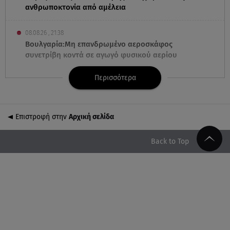
ανθρωποκτονία από αμέλεια
08.08.26 , 21:38
Βουλγαρία:Μη επανδρωμένο αεροσκάφος
συνετρίβη κοντά σε αγωγό φυσικού αερίου
Περισσότερα
08.08.26 , 21:32
Φωτιά στην Αττικοβοιωτία: Ενέργεια ίση με έξι
ατομικές βόμβες
Επιστροφή στην
Αρχική σελίδα
08.08.26 , 21:20
«Ισλαμικό ΝΑΤΟ»: Πώς επηρεάζεται η Ελλάδα από
Back to Top
τη νέα συμμαχία
08.08.26 , 19:19
Τραγωδία στην Πάρο: Νεκρό 4χρονο παιδί σε
πισίνα
08.08.26 , 18:51