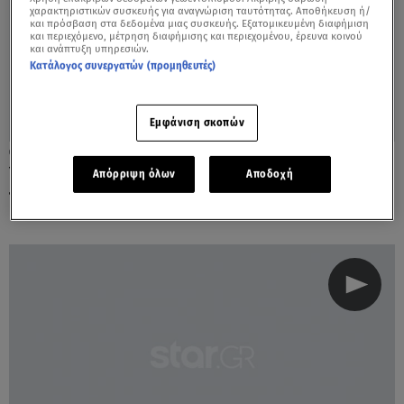
χαρακτηριστικών συσκευής για αναγνώριση ταυτότητας. Αποθήκευση ή/
και πρόσβαση στα δεδομένα μιας συσκευής. Εξατομικευμένη διαφήμιση
και περιεχόμενο, μέτρηση διαφήμισης και περιεχομένου, έρευνα κοινού
και ανάπτυξη υπηρεσιών.
Κατάλογος συνεργατών (προμηθευτές)
Εμφάνιση σκοπών
18.09.19, 14:21
Υπόθεση 8χρονης Αλεξίας: Κατάσχεται η
Απόρριψη όλων
Αποδοχή
περιουσία του 54χρονου κατηγορούμενου