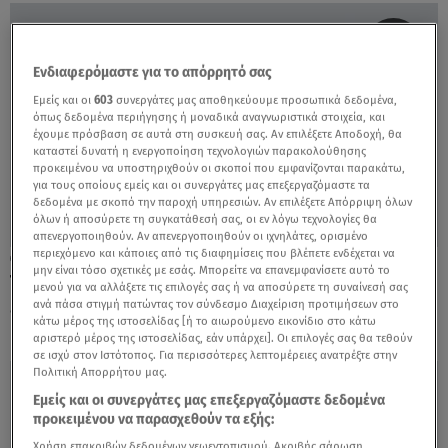
Ενδιαφερόμαστε για το απόρρητό σας
Εμείς και οι
603
συνεργάτες μας αποθηκεύουμε προσωπικά δεδομένα,
όπως δεδομένα περιήγησης ή μοναδικά αναγνωριστικά στοιχεία, και
έχουμε πρόσβαση σε αυτά στη συσκευή σας. Αν επιλέξετε Αποδοχή, θα
καταστεί δυνατή η ενεργοποίηση τεχνολογιών παρακολούθησης
προκειμένου να υποστηριχθούν οι σκοποί που εμφανίζονται παρακάτω,
για τους οποίους εμείς και οι συνεργάτες μας επεξεργαζόμαστε τα
δεδομένα με σκοπό την παροχή υπηρεσιών. Αν επιλέξετε Απόρριψη όλων
όλων ή αποσύρετε τη συγκατάθεσή σας, οι εν λόγω τεχνολογίες θα
απενεργοποιηθούν. Αν απενεργοποιηθούν οι ιχνηλάτες, ορισμένο
περιεχόμενο και κάποιες από τις διαφημίσεις που βλέπετε ενδέχεται να
18.09.19, 15:45
μην είναι τόσο σχετικές με εσάς. Μπορείτε να επανεμφανίσετε αυτό το
Τα δύο plus size models του GNTM
μενού για να αλλάξετε τις επιλογές σας ή να αποσύρετε τη συναίνεσή σας
εντυπωσίασαν!
ανά πάσα στιγμή πατώντας τον σύνδεσμο Διαχείριση προτιμήσεων στο
κάτω μέρος της ιστοσελίδας [ή το αιωρούμενο εικονίδιο στο κάτω
αριστερό μέρος της ιστοσελίδας, εάν υπάρχει]. Οι επιλογές σας θα τεθούν
σε ισχύ στον Ιστότοπος. Για περισσότερες λεπτομέρειες ανατρέξτε στην
Πολιτική Απορρήτου μας.
Εμείς και οι συνεργάτες μας επεξεργαζόμαστε δεδομένα
προκειμένου να παρασχεθούν τα εξής:
Χρήση επακριβών δεδομένων γεωεντοπισμού. Ακριβής σάρωση