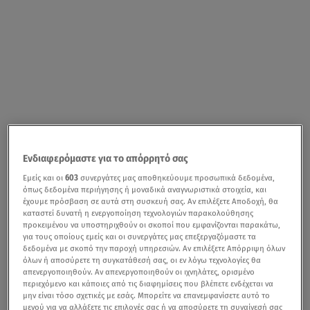
Ενδιαφερόμαστε για το απόρρητό σας
Εμείς και οι
603
συνεργάτες μας αποθηκεύουμε προσωπικά δεδομένα,
όπως δεδομένα περιήγησης ή μοναδικά αναγνωριστικά στοιχεία, και
έχουμε πρόσβαση σε αυτά στη συσκευή σας. Αν επιλέξετε Αποδοχή, θα
καταστεί δυνατή η ενεργοποίηση τεχνολογιών παρακολούθησης
προκειμένου να υποστηριχθούν οι σκοποί που εμφανίζονται παρακάτω,
για τους οποίους εμείς και οι συνεργάτες μας επεξεργαζόμαστε τα
δεδομένα με σκοπό την παροχή υπηρεσιών. Αν επιλέξετε Απόρριψη όλων
όλων ή αποσύρετε τη συγκατάθεσή σας, οι εν λόγω τεχνολογίες θα
απενεργοποιηθούν. Αν απενεργοποιηθούν οι ιχνηλάτες, ορισμένο
περιεχόμενο και κάποιες από τις διαφημίσεις που βλέπετε ενδέχεται να
μην είναι τόσο σχετικές με εσάς. Μπορείτε να επανεμφανίσετε αυτό το
μενού για να αλλάξετε τις επιλογές σας ή να αποσύρετε τη συναίνεσή σας