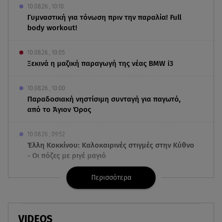
10.08.26 , 10:10
Γυμναστική για τόνωση πριν την παραλία! Full
body workout!
10.08.26 , 10:05
Ξεκινά η μαζική παραγωγή της νέας BMW i3
10.08.26 , 10:00
Παραδοσιακή νηστίσιμη συνταγή για παγωτό,
από το Άγιον Όρος
10.08.26 , 09:52
Έλλη Κοκκίνου: Καλοκαιρινές στιγμές στην Κύθνο
- Οι πόζες με ριγέ μαγιό
Περισσότερα
10.08.26 , 09:46
Λίλα Μπακλέση: Θέλει να... φάει την πατουσίτσα
του μπέμπη της!
VIDEOS