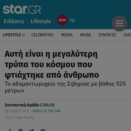
Ειδήσεις
Lifestyle
LIFESTYLE
CELEBRITIES
MEDIA
ΜΟΔΑ
ΣΥΝΤΑΓΕΣ
ΣΧΕ
Αυτή είναι η μεγαλύτερη
τρύπα του κόσμου που
φτιάχτηκε από άνθρωπο
Το αδαμαντωρυχείο της Σιβηρίας με βάθος 525
μέτρων
Συντακτική Ομάδα
STAR.GR
26.06.19, 10:15
VIDEO OF THE DAY
Πηγή: Video Ruptly