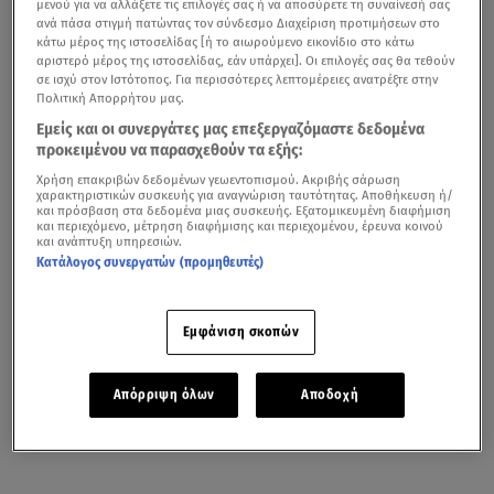
μενού για να αλλάξετε τις επιλογές σας ή να αποσύρετε τη συναίνεσή σας
ανά πάσα στιγμή πατώντας τον σύνδεσμο Διαχείριση προτιμήσεων στο
κάτω μέρος της ιστοσελίδας [ή το αιωρούμενο εικονίδιο στο κάτω
αριστερό μέρος της ιστοσελίδας, εάν υπάρχει]. Οι επιλογές σας θα τεθούν
σε ισχύ στον Ιστότοπος. Για περισσότερες λεπτομέρειες ανατρέξτε στην
Πολιτική Απορρήτου μας.
Εμείς και οι συνεργάτες μας επεξεργαζόμαστε δεδομένα
προκειμένου να παρασχεθούν τα εξής:
Χρήση επακριβών δεδομένων γεωεντοπισμού. Ακριβής σάρωση
χαρακτηριστικών συσκευής για αναγνώριση ταυτότητας. Αποθήκευση ή/
και πρόσβαση στα δεδομένα μιας συσκευής. Εξατομικευμένη διαφήμιση
και περιεχόμενο, μέτρηση διαφήμισης και περιεχομένου, έρευνα κοινού
και ανάπτυξη υπηρεσιών.
Κατάλογος συνεργατών (προμηθευτές)
Εμφάνιση σκοπών
Απόρριψη όλων
Αποδοχή