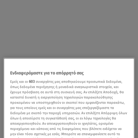
Ενδιαφερόμαστε για το απόρρητό σας
Εμείς και οι
603
συνεργάτες μας αποθηκεύουμε προσωπικά δεδομένα,
όπως δεδομένα περιήγησης ή μοναδικά αναγνωριστικά στοιχεία, και
έχουμε πρόσβαση σε αυτά στη συσκευή σας. Αν επιλέξετε Αποδοχή, θα
καταστεί δυνατή η ενεργοποίηση τεχνολογιών παρακολούθησης
προκειμένου να υποστηριχθούν οι σκοποί που εμφανίζονται παρακάτω,
για τους οποίους εμείς και οι συνεργάτες μας επεξεργαζόμαστε τα
δεδομένα με σκοπό την παροχή υπηρεσιών. Αν επιλέξετε Απόρριψη όλων
όλων ή αποσύρετε τη συγκατάθεσή σας, οι εν λόγω τεχνολογίες θα
απενεργοποιηθούν. Αν απενεργοποιηθούν οι ιχνηλάτες, ορισμένο
περιεχόμενο και κάποιες από τις διαφημίσεις που βλέπετε ενδέχεται να
μην είναι τόσο σχετικές με εσάς. Μπορείτε να επανεμφανίσετε αυτό το