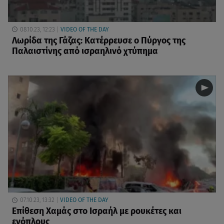
08.10.23, 12:23
VIDEO OF THE DAY
Λωρίδα της Γάζας: Κατέρρευσε ο Πύργος της
Παλαιστίνης από ισραηλινό χτύπημα
07.10.23, 13:32
VIDEO OF THE DAY
Επίθεση Χαμάς στο Ισραήλ με ρουκέτες και
ενόπλους