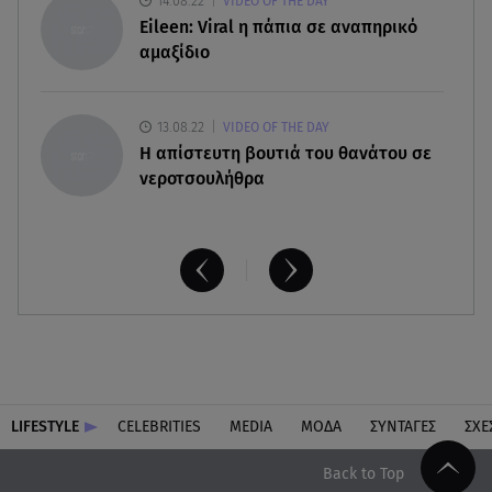
14.08.22
VIDEO OF THE DAY
Eileen: Viral η πάπια σε αναπηρικό
αμαξίδιο
13.08.22
VIDEO OF THE DAY
H απίστευτη βουτιά του θανάτου σε
νεροτσουλήθρα
LIFESTYLE
CELEBRITIES
MEDIA
ΜΟΔΑ
ΣΥΝΤΑΓΕΣ
ΣΧΕ
Back to Top