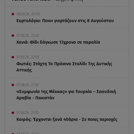
08.08.26 , 03:00
Εορτολόγιο: Ποιοι γιορτάζουν στις 8 Αυγούστου
07.08.26 , 22:40
Χανιά: Φίδι δάγκωσε 13χρονο σε παραλία
07.08.26 , 22:05
Φωτιές: Στάχτη Το Πράσινο Στολίδι Της Δυτικής
Αττικής
07.08.26 , 21:50
«Συμφωνία της Μέκκας» για Τουρκία – Σαουδική
Αραβία - Πακιστάν
07.08.26 , 21:50
Καιρός: Έρχονται ξανά 40άρια - Σε ποιες περιοχές