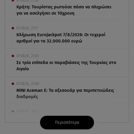
07.08.26 , 21:32
Κρήτη: Τουρίστας ρωτούσε πόσο να πληρώσει
για να ασελγήσει σε 10χρονη
07.08.26 , 21:17
Κλήρωση Eurojackpot 7/8/2026: Οι τυχεροί
αριθμοί για τα 32.000.000 ευρώ
07.08.26 , 21:03
Σε τρία επίπεδα οι παραβιάσεις της Τουρκίας στο
Αιγαίο
07.08.26 , 21:00
MINI Aceman E: Τα αξεσουάρ για περιπετειώδεις
διαδρομές
07.08.26 , 20:47
Χανιά: Νεκρή βρέθηκε αγνοούμενη - Ξέφυγε από
Περισσότερα
αστυνομικούς που την εντόπισαν