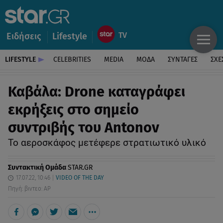
Ειδήσεις
Lifestyle
LIFESTYLE
CELEBRITIES
MEDIA
ΜΟΔΑ
ΣΥΝΤΑΓΕΣ
ΣΧΕ
Καβάλα: Drone καταγράφει
εκρήξεις στο σημείο
συντριβής του Antonov
Το αεροσκάφος μετέφερε στρατιωτικό υλικό
Συντακτική Ομάδα
STAR.GR
17.07.22, 10:46
VIDEO OF THE DAY
Πηγή: βιντεο: AP