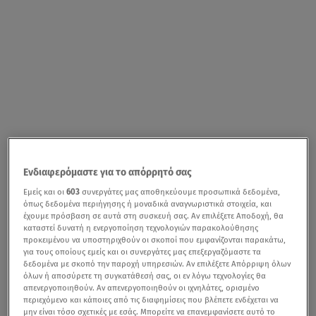
Ενδιαφερόμαστε για το απόρρητό σας
Εμείς και οι
603
συνεργάτες μας αποθηκεύουμε προσωπικά δεδομένα,
όπως δεδομένα περιήγησης ή μοναδικά αναγνωριστικά στοιχεία, και
έχουμε πρόσβαση σε αυτά στη συσκευή σας. Αν επιλέξετε Αποδοχή, θα
καταστεί δυνατή η ενεργοποίηση τεχνολογιών παρακολούθησης
προκειμένου να υποστηριχθούν οι σκοποί που εμφανίζονται παρακάτω,
για τους οποίους εμείς και οι συνεργάτες μας επεξεργαζόμαστε τα
δεδομένα με σκοπό την παροχή υπηρεσιών. Αν επιλέξετε Απόρριψη όλων
όλων ή αποσύρετε τη συγκατάθεσή σας, οι εν λόγω τεχνολογίες θα
απενεργοποιηθούν. Αν απενεργοποιηθούν οι ιχνηλάτες, ορισμένο
περιεχόμενο και κάποιες από τις διαφημίσεις που βλέπετε ενδέχεται να
μην είναι τόσο σχετικές με εσάς. Μπορείτε να επανεμφανίσετε αυτό το