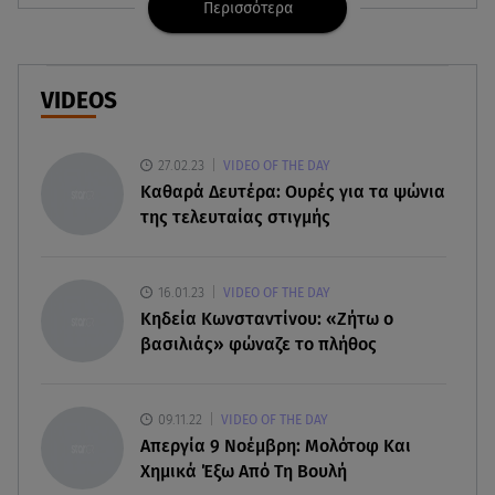
Περισσότερα
06.08.26 , 20:04
Σαμοθράκη: Συγκλονιστική διάσωση 15χρονης
από δύσβατο φαράγγι
VIDEOS
06.08.26 , 19:44
Πότε δεν επιβάλλεται φόρος κληρονομιάς σε
27.02.23
VIDEO OF THE DAY
τραπεζικές καταθέσεις
Καθαρά Δευτέρα: Ουρές για τα ψώνια
της τελευταίας στιγμής
06.08.26 , 19:17
Κυψέλη: «Βιώνουμε βαθιά οδύνη» - Τι λέει η
οικογένεια της Λίζα
16.01.23
VIDEO OF THE DAY
Κηδεία Κωνσταντίνου: «Ζήτω ο
βασιλιάς» φώναζε το πλήθος
06.08.26 , 19:10
Μπαντέρας: «Η καρδιακή προσβολή ήταν το
καλύτερο πράγμα που μου συνέβη»
09.11.22
VIDEO OF THE DAY
Απεργία 9 Νοέμβρη: Μολότοφ Και
06.08.26 , 18:49
Χημικά Έξω Από Τη Βουλή
Συντάξεις χηρείας: Τέλος στο «ψαλίδι» μετά την