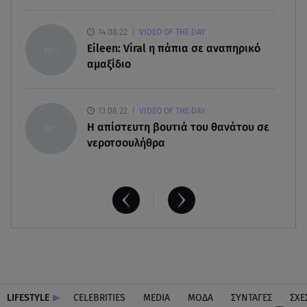
τριετία
14.08.22
VIDEO OF THE DAY
06.08.26 , 18:38
Eileen: Viral η πάπια σε αναπηρικό
Maxus T60 Max: Στον αγώνα κατά της φωτιάς στο
αμαξίδιο
Πόρτο Γερμενό
13.08.22
VIDEO OF THE DAY
H απίστευτη βουτιά του θανάτου σε
νεροτσουλήθρα
LIFESTYLE
CELEBRITIES
MEDIA
ΜΟΔΑ
ΣΥΝΤΑΓΕΣ
ΣΧΕ