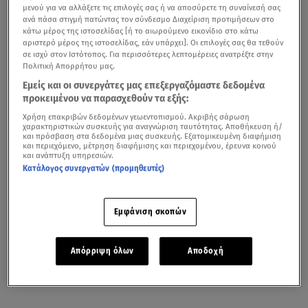
μενού για να αλλάξετε τις επιλογές σας ή να αποσύρετε τη συναίνεσή σας
ανά πάσα στιγμή πατώντας τον σύνδεσμο Διαχείριση προτιμήσεων στο
κάτω μέρος της ιστοσελίδας [ή το αιωρούμενο εικονίδιο στο κάτω
αριστερό μέρος της ιστοσελίδας, εάν υπάρχει]. Οι επιλογές σας θα τεθούν
σε ισχύ στον Ιστότοπος. Για περισσότερες λεπτομέρειες ανατρέξτε στην
Πολιτική Απορρήτου μας.
Εμείς και οι συνεργάτες μας επεξεργαζόμαστε δεδομένα
προκειμένου να παρασχεθούν τα εξής:
Χρήση επακριβών δεδομένων γεωεντοπισμού. Ακριβής σάρωση
χαρακτηριστικών συσκευής για αναγνώριση ταυτότητας. Αποθήκευση ή/
και πρόσβαση στα δεδομένα μιας συσκευής. Εξατομικευμένη διαφήμιση
και περιεχόμενο, μέτρηση διαφήμισης και περιεχομένου, έρευνα κοινού
και ανάπτυξη υπηρεσιών.
Κατάλογος συνεργατών (προμηθευτές)
Εμφάνιση σκοπών
Απόρριψη όλων
Αποδοχή