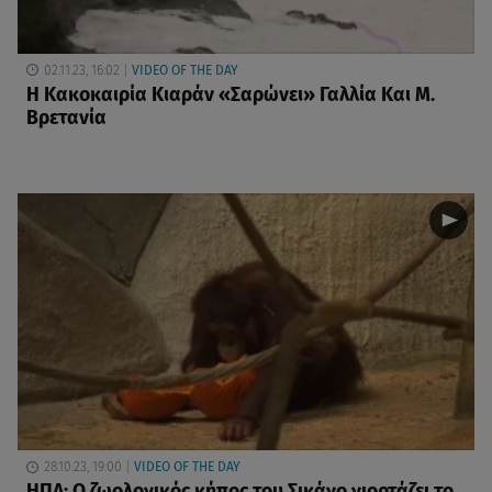
02.11.23, 16:02
VIDEO OF THE DAY
Η Κακοκαιρία Κιαράν «Σαρώνει» Γαλλία Και Μ.
Βρετανία
28.10.23, 19:00
VIDEO OF THE DAY
ΗΠΑ: Ο ζωολογικός κήπος του Σικάγο γιορτάζει το