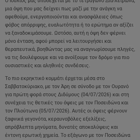
Ο Ιούλιος μας υποδέχεται με το τετράγωνο Δία-Χείρωνα,
μια όψη που μας δείχνει πως μαζί με την ανάγκη να
αφεθούμε, ενεργοποιούνται και ανασφάλειες όπως
φόβος απόρριψης, ευαλωτότητα ή το ερώτημα αν αξίζει
να ξαναδοκιμάσουμε. Ωστόσο, αυτή η όψη δεν φέρνει
μόνο ένταση, αφού μπορεί να λειτουργήσει και
θεραπευτικά, βοηθώντας μας να αναγνωρίσουμε πληγές,
να τις δουλέψουμε και να ανοίξουμε τον δρόμο για πιο
ουσιαστικές και αληθινές συνδέσεις.
Το πιο εκρηκτικό κομμάτι έρχεται μέσα στο
Σαββατοκύριακο, με τον Άρη σε σύνοδο με τον Ουρανό
για πρώτη φορά στους Διδύμους (04/07/2026) και στη
συνέχεια τις θετικές του όψεις με τον Ποσειδώνα και
τον Πλούτωνα (05/07/2026). Αυτές οι όψεις φέρνουν
ξαφνικά γεγονότα, κεραυνοβόλες εξελίξεις,
απρόβλεπτα μηνύματα, δυνατές αποκαλύψεις και
έντονη ερωτική χημεία. Το εξάγωνο με τον Ποσειδώνα