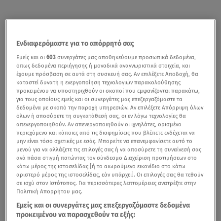
Ενδιαφερόμαστε για το απόρρητό σας
Εμείς και οι
603
συνεργάτες μας αποθηκεύουμε προσωπικά δεδομένα,
όπως δεδομένα περιήγησης ή μοναδικά αναγνωριστικά στοιχεία, και
έχουμε πρόσβαση σε αυτά στη συσκευή σας. Αν επιλέξετε Αποδοχή, θα
καταστεί δυνατή η ενεργοποίηση τεχνολογιών παρακολούθησης
προκειμένου να υποστηριχθούν οι σκοποί που εμφανίζονται παρακάτω,
για τους οποίους εμείς και οι συνεργάτες μας επεξεργαζόμαστε τα
δεδομένα με σκοπό την παροχή υπηρεσιών. Αν επιλέξετε Απόρριψη όλων
όλων ή αποσύρετε τη συγκατάθεσή σας, οι εν λόγω τεχνολογίες θα
απενεργοποιηθούν. Αν απενεργοποιηθούν οι ιχνηλάτες, ορισμένο
περιεχόμενο και κάποιες από τις διαφημίσεις που βλέπετε ενδέχεται να
μην είναι τόσο σχετικές με εσάς. Μπορείτε να επανεμφανίσετε αυτό το
μενού για να αλλάξετε τις επιλογές σας ή να αποσύρετε τη συναίνεσή σας
ανά πάσα στιγμή πατώντας τον σύνδεσμο Διαχείριση προτιμήσεων στο
κάτω μέρος της ιστοσελίδας [ή το αιωρούμενο εικονίδιο στο κάτω
αριστερό μέρος της ιστοσελίδας, εάν υπάρχει]. Οι επιλογές σας θα τεθούν
σε ισχύ στον Ιστότοπος. Για περισσότερες λεπτομέρειες ανατρέξτε στην
Πολιτική Απορρήτου μας.
Εμείς και οι συνεργάτες μας επεξεργαζόμαστε δεδομένα
προκειμένου να παρασχεθούν τα εξής: