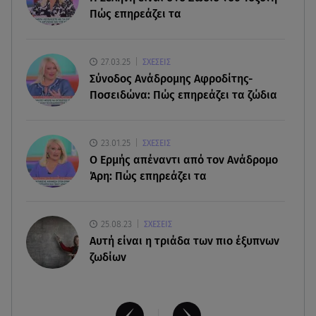
Πώς επηρεάζει τα
08.08.26 , 14:25
Καιρός: Σε πορτοκαλί συναγερμό η χώρα για
φωτιές τα επόμενα 24ωρα
27.03.25
ΣΧΕΣΕΙΣ
Σύνοδος Ανάδρομης Αφροδίτης-
08.08.26 , 14:00
Ποσειδώνα: Πώς επηρεάζει τα ζώδια
Summer fling: Γιατί να πεις ναι σε έναν
καλοκαιρινό έρωτα
23.01.25
ΣΧΕΣΕΙΣ
08.08.26 , 13:59
Ο Ερμής απέναντι από τον Ανάδρομο
Αθηνά Οικονομάκου: Οι... hot αναρτήσεις της με
Άρη: Πώς επηρεάζει τα
animal print μπικίνι!
25.08.23
ΣΧΕΣΕΙΣ
Aυτή είναι η τριάδα των πιο έξυπνων
ζωδίων