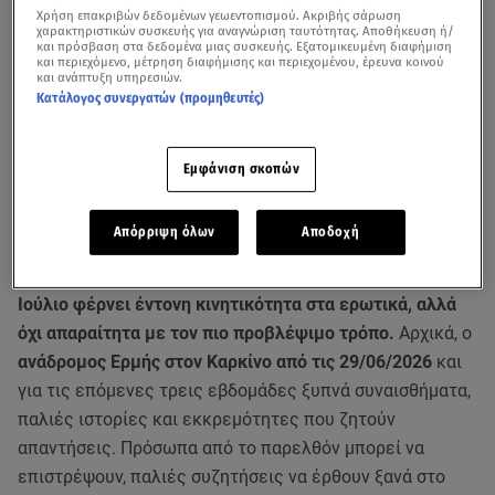
Χρήση επακριβών δεδομένων γεωεντοπισμού. Ακριβής σάρωση
χαρακτηριστικών συσκευής για αναγνώριση ταυτότητας. Αποθήκευση ή/
και πρόσβαση στα δεδομένα μιας συσκευής. Εξατομικευμένη διαφήμιση
και περιεχόμενο, μέτρηση διαφήμισης και περιεχομένου, έρευνα κοινού
και ανάπτυξη υπηρεσιών.
Κατάλογος συνεργατών (προμηθευτές)
Εμφάνιση σκοπών
Απόρριψη όλων
Αποδοχή
Η εβδομάδα που κλείνει τον Ιούνιο και ανοίγει τον
Ιούλιο φέρνει έντονη κινητικότητα στα ερωτικά, αλλά
όχι απαραίτητα με τον πιο προβλέψιμο τρόπο.
Αρχικά, ο
ανάδρομος Ερμής στον Καρκίνο από τις 29/06/2026
και
για τις επόμενες τρεις εβδομάδες ξυπνά συναισθήματα,
παλιές ιστορίες και εκκρεμότητες που ζητούν
απαντήσεις. Πρόσωπα από το παρελθόν μπορεί να
επιστρέψουν, παλιές συζητήσεις να έρθουν ξανά στο