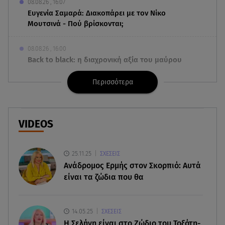
08.08.26 , 16:07
Ευγενία Σαμαρά: Διακοπάρει με τον Νίκο
Μουτσινά - Πού βρίσκονται;
08.08.26 , 16:00
Back to black: η διαχρονική αξία του μαύρου
στην καλοκαιρινή γκαρνταρόμπα
Περισσότερα
08.08.26 , 15:20
Δούκισσα Νομικού: Από τη Μύκονο «πετάχτηκε»
στη Γαλλική Πολυνησία!
VIDEOS
08.08.26 , 15:01
Λυκαβηττός: Σε 57χρονη γυναίκα ανήκει η σορός
25.11.25
ΣΧΕΣΕΙΣ
που βρέθηκε σε σπηλιά
Ανάδρομος Ερμής στον Σκορπιό: Αυτά
είναι τα ζώδια που θα
08.08.26 , 14:50
Κατερίνα Καινούργιου: Η Πάρος και το cool
φορμάκι της κορούλας της!
14.05.25
ΣΧΕΣΕΙΣ
H Σελήνη είναι στο Ζώδιο του Τοξότη-