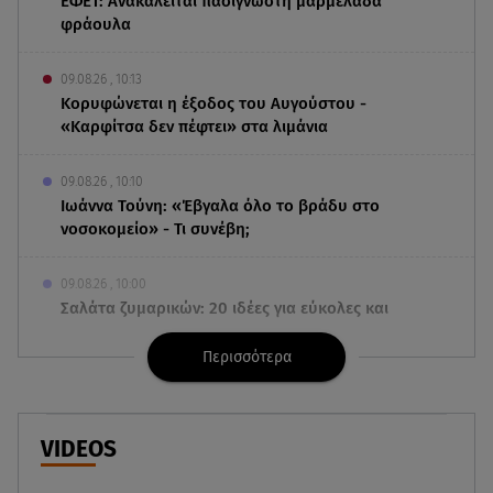
ΕΦΕΤ: Ανακαλείται πασίγνωστη μαρμελάδα
φράουλα
09.08.26 , 10:13
Κορυφώνεται η έξοδος του Αυγούστου -
«Καρφίτσα δεν πέφτει» στα λιμάνια
09.08.26 , 10:10
Ιωάννα Τούνη: «Έβγαλα όλο το βράδυ στο
νοσοκομείο» - Τι συνέβη;
09.08.26 , 10:00
Σαλάτα ζυμαρικών: 20 ιδέες για εύκολες και
νόστιμες καλοκαιρινές συνταγές
Περισσότερα
09.08.26 , 09:49
Καιρός: Red Code σε Αττική και άλλες 5 περιοχές
VIDEOS
09.08.26 , 09:15
Opel Astra: Ο «αστραφτερός» απόγονος του