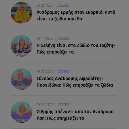
Rekord C
25.11.25
ΣΧΕΣΕΙΣ
Ανάδρομος Ερμής στον Σκορπιό: Αυτά
είναι τα ζώδια που θα
09.08.26 , 09:03
Γουίτνεϊ Χιούστον: Οι καταχρήσεις ο γάμος και η
κρυφή σχέση με τη βοηθό της
14.05.25
ΣΧΕΣΕΙΣ
H Σελήνη είναι στο Ζώδιο του Τοξότη-
09.08.26 , 08:44
Πώς επηρεάζει τα
Σοβαρό τροχαίο στο Λαγονήσι: Τραυματίες δύο
αστυνομικοί της ΔΙΑΣ
27.03.25
ΣΧΕΣΕΙΣ
09.08.26 , 03:00
Σύνοδος Ανάδρομης Αφροδίτης-
Εορτολόγιο: Ποιοι γιορτάζουν στις 9 Αυγούστου
Ποσειδώνα: Πώς επηρεάζει τα ζώδια
08.08.26 , 23:55
Αττική: Μπαράζ διαρρήξεων – Λεία 70.000 ευρώ
23.01.25
ΣΧΕΣΕΙΣ
από μεζονέτα
Ο Ερμής απέναντι από τον Ανάδρομο
Άρη: Πώς επηρεάζει τα