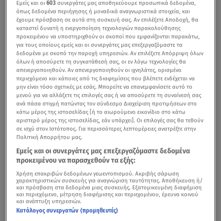
Εμείς και οι
603
συνεργάτες μας αποθηκεύουμε προσωπικά δεδομένα,
όπως δεδομένα περιήγησης ή μοναδικά αναγνωριστικά στοιχεία, και
έχουμε πρόσβαση σε αυτά στη συσκευή σας. Αν επιλέξετε Αποδοχή, θα
καταστεί δυνατή η ενεργοποίηση τεχνολογιών παρακολούθησης
προκειμένου να υποστηριχθούν οι σκοποί που εμφανίζονται παρακάτω,
για τους οποίους εμείς και οι συνεργάτες μας επεξεργαζόμαστε τα
δεδομένα με σκοπό την παροχή υπηρεσιών. Αν επιλέξετε Απόρριψη όλων
όλων ή αποσύρετε τη συγκατάθεσή σας, οι εν λόγω τεχνολογίες θα
απενεργοποιηθούν. Αν απενεργοποιηθούν οι ιχνηλάτες, ορισμένο
περιεχόμενο και κάποιες από τις διαφημίσεις που βλέπετε ενδέχεται να
μην είναι τόσο σχετικές με εσάς. Μπορείτε να επανεμφανίσετε αυτό το
μενού για να αλλάξετε τις επιλογές σας ή να αποσύρετε τη συναίνεσή σας
ανά πάσα στιγμή πατώντας τον σύνδεσμο Διαχείριση προτιμήσεων στο
κάτω μέρος της ιστοσελίδας [ή το αιωρούμενο εικονίδιο στο κάτω
αριστερό μέρος της ιστοσελίδας, εάν υπάρχει]. Οι επιλογές σας θα τεθούν
σε ισχύ στον Ιστότοπος. Για περισσότερες λεπτομέρειες ανατρέξτε στην
Πολιτική Απορρήτου μας.
Εμείς και οι συνεργάτες μας επεξεργαζόμαστε δεδομένα
προκειμένου να παρασχεθούν τα εξής:
Χρήση επακριβών δεδομένων γεωεντοπισμού. Ακριβής σάρωση
χαρακτηριστικών συσκευής για αναγνώριση ταυτότητας. Αποθήκευση ή/
και πρόσβαση στα δεδομένα μιας συσκευής. Εξατομικευμένη διαφήμιση
και περιεχόμενο, μέτρηση διαφήμισης και περιεχομένου, έρευνα κοινού
και ανάπτυξη υπηρεσιών.
Κατάλογος συνεργατών (προμηθευτές)