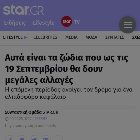
Ειδήσεις
Lifestyle
LIFESTYLE
CELEBRITIES
MEDIA
ΜΟΔΑ
ΣΥΝΤΑΓΕΣ
ΣΧΕ
Aυτά είναι τα ζώδια που ως τις
19 Σεπτεμβρίου θα δουν
μεγάλες αλλαγές
Η επόμενη περίοδος ανοίγει τον δρόμο για ένα
ελπιδοφόρο κεφάλαιο
Συντακτική Ομάδα
STAR.GR
10.09.25, 17:19
ΣΧΕΣΕΙΣ
Πηγή: φωτογραφία από Pexels