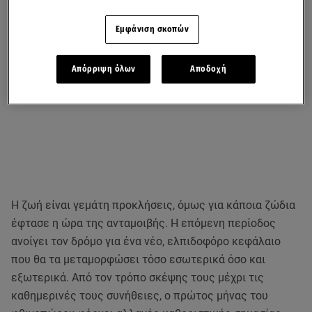
Εμφάνιση σκοπών
Απόρριψη όλων
Αποδοχή
Η ζωή είναι γεμάτη προκλήσεις, όμως για κάποια ζώδια
έφτασε η ώρα της ανταμοιβής. Η επόμενη περίοδος
ανοίγει τον δρόμο για ένα νέο, ελπιδοφόρο κεφάλαιο
που θα τα μεταμορφώσει τόσο εσωτερικά όσο και
εξωτερικά. Από τον τρόπο σκέψης τους μέχρι τις
καθημερινές τους συνήθειες, ο πρώτος μήνας του