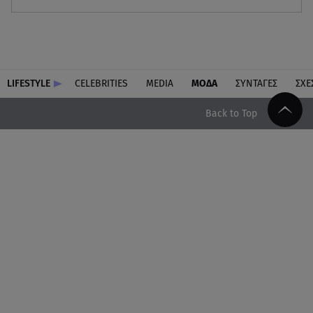
LIFESTYLE
CELEBRITIES
MEDIA
ΜΟΔΑ
ΣΥΝΤΑΓΕΣ
ΣΧΕ
Back to Top