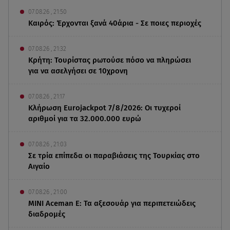
07.08.26 , 21:50
Καιρός: Έρχονται ξανά 40άρια - Σε ποιες περιοχές
07.08.26 , 21:32
Κρήτη: Τουρίστας ρωτούσε πόσο να πληρώσει
για να ασελγήσει σε 10χρονη
07.08.26 , 21:17
Κλήρωση Eurojackpot 7/8/2026: Οι τυχεροί
αριθμοί για τα 32.000.000 ευρώ
07.08.26 , 21:03
Σε τρία επίπεδα οι παραβιάσεις της Τουρκίας στο
Αιγαίο
07.08.26 , 21:00
MINI Aceman E: Τα αξεσουάρ για περιπετειώδεις
διαδρομές