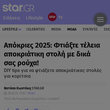
Ειδήσεις
Lifestyle
LIFESTYLE
CELEBRITIES
MEDIA
ΜΟΔΑ
ΣΥΝΤΑΓΕΣ
ΣΧΕ
Απόκριες 2025: Φτιάξτε τέλεια
αποκριάτικη στολή με δικά
σας ρούχα!
DIY tips για να φτιάξετε αποκριάτικες στολές
για κορίτσια
Νατάσα Κωστάκη
STAR.GR
26.02.25, 12:18
ΜΟΔΑ
Πηγή: Φωτογραφίες εξωφύλλου: unsplash