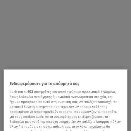
Ενδιαφερόμαστε για το απόρρητό σας
Εμείς και οι
603
συνεργάτες μας αποθηκεύουμε προσωπικά δεδομένα,
όπως δεδομένα περιήγησης ή μοναδικά αναγνωριστικά στοιχεία, και
έχουμε πρόσβαση σε αυτά στη συσκευή σας. Αν επιλέξετε Αποδοχή, θα
καταστεί δυνατή η ενεργοποίηση τεχνολογιών παρακολούθησης
προκειμένου να υποστηριχθούν οι σκοποί που εμφανίζονται παρακάτω,
για τους οποίους εμείς και οι συνεργάτες μας επεξεργαζόμαστε τα
δεδομένα με σκοπό την παροχή υπηρεσιών. Αν επιλέξετε Απόρριψη όλων
όλων ή αποσύρετε τη συγκατάθεσή σας, οι εν λόγω τεχνολογίες θα