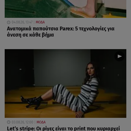
04.08.26, 13:47
ΜΟΔΑ
Ανατομικά παπούτσια Parex: 5 τεχνολογίες για
άνεση σε κάθε βήμα
03.08.26, 12:00
ΜΟΔΑ
Let’s stripe: Οι ρίγες είναι το print που κυριαρχεί