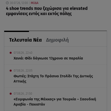
30.07.26, 12:00
ΜΟΔΑ
4 shoe trends που ξεχώρισα για elevated
εμφανίσεις εντός και εκτός πόλης
Τελευταία Νέα
Δημοφιλή
07.08.26 , 22:40
Χανιά: Φίδι δάγκωσε 13χρονο σε παραλία
07.08.26 , 22:05
Φωτιές: Στάχτη Το Πράσινο Στολίδι Της Δυτικής
Αττικής
07.08.26 , 21:50
«Συμφωνία της Μέκκας» για Τουρκία – Σαουδική
Αραβία - Πακιστάν