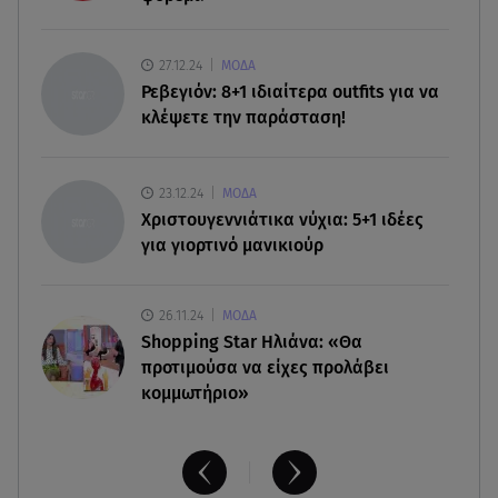
07.08.26 , 18:34
Έξοδος Αυγούστου: Στο 100% η πληρότητα για
27.12.24
ΜΟΔΑ
Κυκλάδες
Ρεβεγιόν: 8+1 ιδιαίτερα outfits για να
κλέψετε την παράσταση!
07.08.26 , 17:44
Παιδικοί σταθμοί: Πότε βγαίνουν τα προσωρινά
αποτελέσματα
23.12.24
ΜΟΔΑ
Χριστουγεννιάτικα νύχια: 5+1 ιδέες
για γιορτινό μανικιούρ
26.11.24
ΜΟΔΑ
Shopping Star Ηλιάνα: «Θα
προτιμούσα να είχες προλάβει
κομμωτήριο»