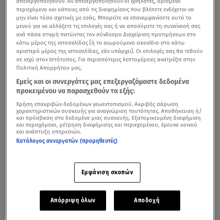
απενεργοποιηθούν. Αν απενεργοποιηθούν οι ιχνηλάτες, ορισμένο
περιεχόμενο και κάποιες από τις διαφημίσεις που βλέπετε ενδέχεται να
μην είναι τόσο σχετικές με εσάς. Μπορείτε να επανεμφανίσετε αυτό το
μενού για να αλλάξετε τις επιλογές σας ή να αποσύρετε τη συναίνεσή σας
ανά πάσα στιγμή πατώντας τον σύνδεσμο Διαχείριση προτιμήσεων στο
κάτω μέρος της ιστοσελίδας [ή το αιωρούμενο εικονίδιο στο κάτω
αριστερό μέρος της ιστοσελίδας, εάν υπάρχει]. Οι επιλογές σας θα τεθούν
σε ισχύ στον Ιστότοπος. Για περισσότερες λεπτομέρειες ανατρέξτε στην
Πολιτική Απορρήτου μας.
Εμείς και οι συνεργάτες μας επεξεργαζόμαστε δεδομένα
προκειμένου να παρασχεθούν τα εξής:
Χρήση επακριβών δεδομένων γεωεντοπισμού. Ακριβής σάρωση
χαρακτηριστικών συσκευής για αναγνώριση ταυτότητας. Αποθήκευση ή/
και πρόσβαση στα δεδομένα μιας συσκευής. Εξατομικευμένη διαφήμιση
Έχετε βαρεθεί τις «έτοιμες»
αποκριάτικες στολές
και
και περιεχόμενο, μέτρηση διαφήμισης και περιεχομένου, έρευνα κοινού
και ανάπτυξη υπηρεσιών.
θέλετε να φορέσετε κάτι εντελώς δημιουργικό,
το
Κατάλογος συνεργατών (προμηθευτές)
οποίο θα δημιουργήσετε με δικά σας ρούχα και
αξεσουάρ;
Ή μήπως σας κάλεσαν τελευταία στιγμή σε
κάποιο
αποκριάτικο
πάρτι και δεν προλαβαίνετε να
Εμφάνιση σκοπών
αγοράσετε κάποια;
Απόρριψη όλων
Αποδοχή