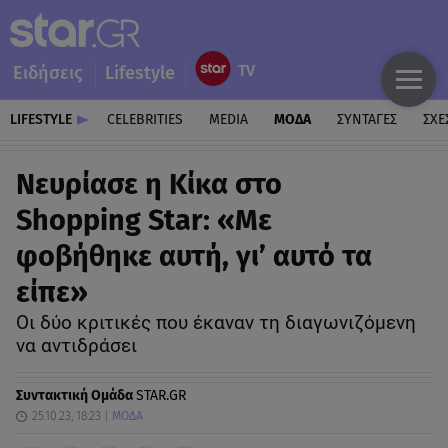
Ειδήσεις
Lifestyle
LIFESTYLE
CELEBRITIES
MEDIA
ΜΟΔΑ
ΣΥΝΤΑΓΕΣ
ΣΧΕ
Νευρίασε η Κίκα στο
Shopping Star: «Με
φοβήθηκε αυτή, γι’ αυτό τα
είπε»
Oι δύο κριτικές που έκαναν τη διαγωνιζόμενη
να αντιδράσει
Συντακτική Ομάδα
STAR.GR
25.10.23, 18:23
ΜΟΔΑ