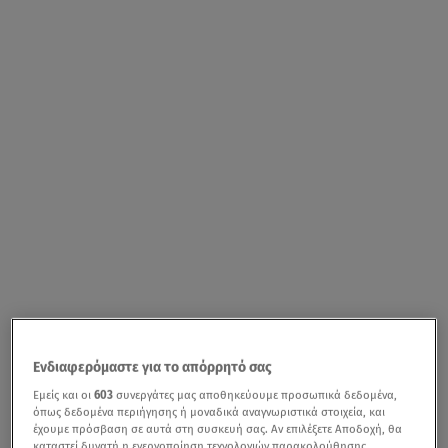
Ενδιαφερόμαστε για το απόρρητό σας
Εμείς και οι
603
συνεργάτες μας αποθηκεύουμε προσωπικά δεδομένα,
όπως δεδομένα περιήγησης ή μοναδικά αναγνωριστικά στοιχεία, και
έχουμε πρόσβαση σε αυτά στη συσκευή σας. Αν επιλέξετε Αποδοχή, θα
καταστεί δυνατή η ενεργοποίηση τεχνολογιών παρακολούθησης