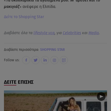
«
Τα σκουλαρίκια τα αγαπημένα μου. Μ’ αρέσει και το
μακιγιάζ
» ανέφερε η Ελπίδα.
Δείτε το Shopping Star
Διαβάστε όλα τα
lifestyle νεα
, για
Celebrities
και
Media
.
Διαβάστε περισσότερα:
SHOPPING STAR
Follow us:
ΔΕΙΤΕ ΕΠΙΣΗΣ