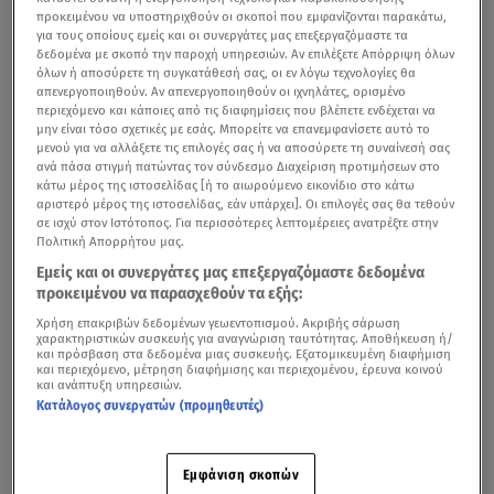
προκειμένου να υποστηριχθούν οι σκοποί που εμφανίζονται παρακάτω,
για τους οποίους εμείς και οι συνεργάτες μας επεξεργαζόμαστε τα
δεδομένα με σκοπό την παροχή υπηρεσιών. Αν επιλέξετε Απόρριψη όλων
όλων ή αποσύρετε τη συγκατάθεσή σας, οι εν λόγω τεχνολογίες θα
απενεργοποιηθούν. Αν απενεργοποιηθούν οι ιχνηλάτες, ορισμένο
περιεχόμενο και κάποιες από τις διαφημίσεις που βλέπετε ενδέχεται να
μην είναι τόσο σχετικές με εσάς. Μπορείτε να επανεμφανίσετε αυτό το
μενού για να αλλάξετε τις επιλογές σας ή να αποσύρετε τη συναίνεσή σας
ανά πάσα στιγμή πατώντας τον σύνδεσμο Διαχείριση προτιμήσεων στο
κάτω μέρος της ιστοσελίδας [ή το αιωρούμενο εικονίδιο στο κάτω
αριστερό μέρος της ιστοσελίδας, εάν υπάρχει]. Οι επιλογές σας θα τεθούν
σε ισχύ στον Ιστότοπος. Για περισσότερες λεπτομέρειες ανατρέξτε στην
Πολιτική Απορρήτου μας.
Εμείς και οι συνεργάτες μας επεξεργαζόμαστε δεδομένα
προκειμένου να παρασχεθούν τα εξής:
Χρήση επακριβών δεδομένων γεωεντοπισμού. Ακριβής σάρωση
χαρακτηριστικών συσκευής για αναγνώριση ταυτότητας. Αποθήκευση ή/
και πρόσβαση στα δεδομένα μιας συσκευής. Εξατομικευμένη διαφήμιση
και περιεχόμενο, μέτρηση διαφήμισης και περιεχομένου, έρευνα κοινού
και ανάπτυξη υπηρεσιών.
Κατάλογος συνεργατών (προμηθευτές)
Εμφάνιση σκοπών