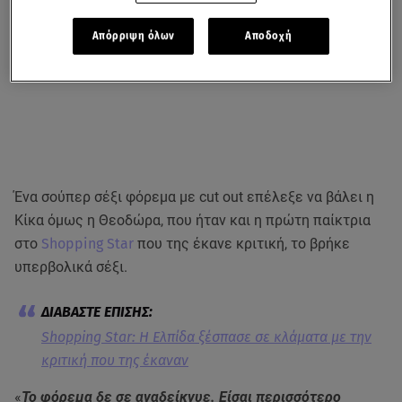
Απόρριψη όλων
Αποδοχή
Ένα σούπερ σέξι φόρεμα με cut out επέλεξε να βάλει η
Κίκα όμως η Θεοδώρα, που ήταν και η πρώτη παίκτρια
στο
Shopping Star
που της έκανε κριτική, το βρήκε
υπερβολικά σέξι.
Shopping Star: Η Eλπίδα ξέσπασε σε κλάματα με την
κριτική που της έκαναν
«
Το φόρεμα δε σε αναδείκνυε. Είσαι περισσότερο