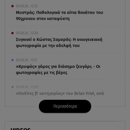
06.08.26 , 13:32
Μυστράς: Παθολογικά τα αίτια θανάτου του
90χρονου στον καταψύκτη
06.08.26 , 13:20
Συγκινεί ο Κώστας Σαμαράς: Η οικογενειακή
φωτογραφία με την αδελφή του
06.08.26 , 13:13
«Κρυφός» γάμος για διάσημο ζευγάρι; - Οι
φωτογραφίες με τις βέρες
06.08.26 , 13:00
«Πολίτες β' κατηγορίας» του Brian Friel, από
Δευτέρα 5 Οκτωβρίου
Περισσότερα
06.08.26 , 12:40
Dacia: Πρωταγωνιστεί και στον στίβο