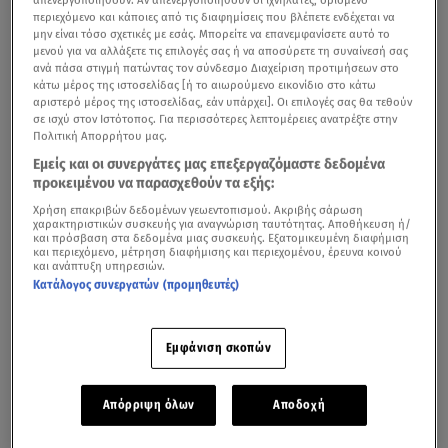
περιεχόμενο και κάποιες από τις διαφημίσεις που βλέπετε ενδέχεται να
μην είναι τόσο σχετικές με εσάς. Μπορείτε να επανεμφανίσετε αυτό το
μενού για να αλλάξετε τις επιλογές σας ή να αποσύρετε τη συναίνεσή σας
ανά πάσα στιγμή πατώντας τον σύνδεσμο Διαχείριση προτιμήσεων στο
κάτω μέρος της ιστοσελίδας [ή το αιωρούμενο εικονίδιο στο κάτω
αριστερό μέρος της ιστοσελίδας, εάν υπάρχει]. Οι επιλογές σας θα τεθούν
σε ισχύ στον Ιστότοπος. Για περισσότερες λεπτομέρειες ανατρέξτε στην
Πολιτική Απορρήτου μας.
Εμείς και οι συνεργάτες μας επεξεργαζόμαστε δεδομένα
προκειμένου να παρασχεθούν τα εξής:
Χρήση επακριβών δεδομένων γεωεντοπισμού. Ακριβής σάρωση
χαρακτηριστικών συσκευής για αναγνώριση ταυτότητας. Αποθήκευση ή/
και πρόσβαση στα δεδομένα μιας συσκευής. Εξατομικευμένη διαφήμιση
και περιεχόμενο, μέτρηση διαφήμισης και περιεχομένου, έρευνα κοινού
και ανάπτυξη υπηρεσιών.
Κατάλογος συνεργατών (προμηθευτές)
Εμφάνιση σκοπών
Απόρριψη όλων
Αποδοχή