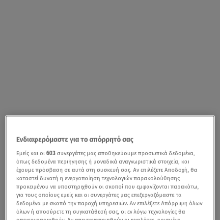
Ενδιαφερόμαστε για το απόρρητό σας
Εμείς και οι
603
συνεργάτες μας αποθηκεύουμε προσωπικά δεδομένα,
όπως δεδομένα περιήγησης ή μοναδικά αναγνωριστικά στοιχεία, και
έχουμε πρόσβαση σε αυτά στη συσκευή σας. Αν επιλέξετε Αποδοχή, θα
καταστεί δυνατή η ενεργοποίηση τεχνολογιών παρακολούθησης
προκειμένου να υποστηριχθούν οι σκοποί που εμφανίζονται παρακάτω,
για τους οποίους εμείς και οι συνεργάτες μας επεξεργαζόμαστε τα
δεδομένα με σκοπό την παροχή υπηρεσιών. Αν επιλέξετε Απόρριψη όλων
όλων ή αποσύρετε τη συγκατάθεσή σας, οι εν λόγω τεχνολογίες θα
απενεργοποιηθούν. Αν απενεργοποιηθούν οι ιχνηλάτες, ορισμένο