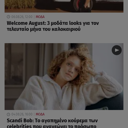
06.08.26, 12:00
ΜΟΔΑ
Welcome August: 3 μοδάτα looks για τον
τελευταίο μήνα του καλοκαιριού
04.08.26, 16:00
ΜΟΔΑ
Scandi Bob: Το αγαπημένο κούρεμα των
celebrities που ανανεώνει το πρόσωπο