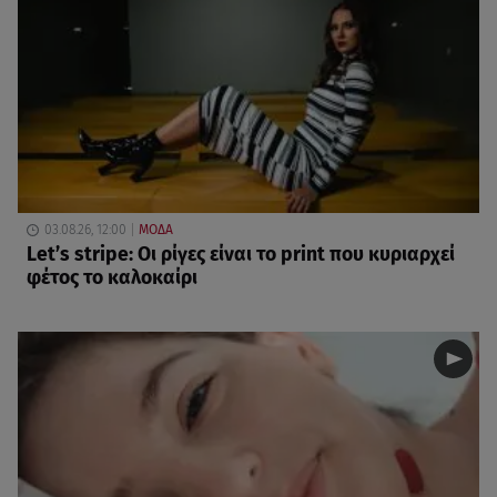
03.08.26, 12:00
ΜΟΔΑ
Let’s stripe: Οι ρίγες είναι το print που κυριαρχεί
φέτος το καλοκαίρι