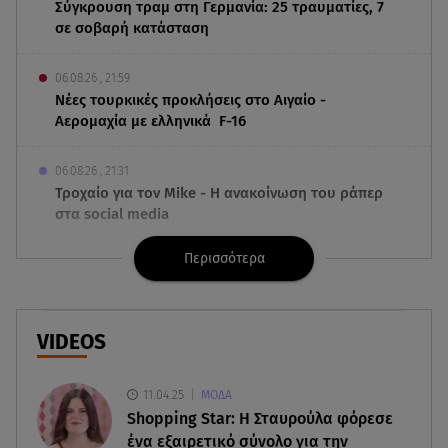
Σύγκρουση τραμ στη Γερμανία: 25 τραυματίες, 7
σε σοβαρή κατάσταση
06.08.26 , 21:59
Νέες τουρκικές προκλήσεις στο Αιγαίο -
Αερομαχία με ελληνικά F-16
06.08.26 , 21:31
Τροχαίο για τον Mike - Η ανακοίνωση του ράπερ
στα social media
Περισσότερα
06.08.26 , 21:22
Ισραήλ - Κύπρος - Κρήτη: Το μεγαλύτερο
υποθαλάσσιο καλώδιο στον κόσμο
VIDEOS
06.08.26 , 21:07
Motor Oil: Δωρεά πυροσβεστικών οχημάτων και
11.04.25
ΜΟΔΑ
εξοπλισμού στον Άγιο Βασίλειο
Shopping Star: Η Σταυρούλα φόρεσε
ένα εξαιρετικό σύνολο για την