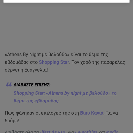
«Athens By Night με βελούδο» είναι το θέμα της
εβδομάδας στο
Shopping Star
. Τον χορό της πασαρέλας
σέρνει η Ευαγγελία!
Shopping Star: «Αthens by night με βελούδο» το
θέμα της εβδομάδας
Πώς φάνηκαν οι επιλογές της στη
Βίκυ Καγιά
; Για να
δούμε!
Διαβάστε όλα τα
lifestyle νεα
, για
Celebrities
και
Media
.