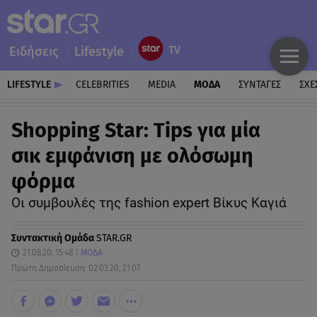
Ειδήσεις
Lifestyle
LIFESTYLE
CELEBRITIES
MEDIA
ΜΟΔΑ
ΣΥΝΤΑΓΕΣ
ΣΧΕ
Shopping Star: Tips για μία
σικ εμφάνιση με ολόσωμη
φόρμα
Οι συμβουλές της fashion expert Βίκυς Καγιά
Συντακτική Ομάδα
STAR.GR
21.08.20, 15:48
ΜΟΔΑ
Πρώτη Δημοσίευση: 02.03.20, 21:07