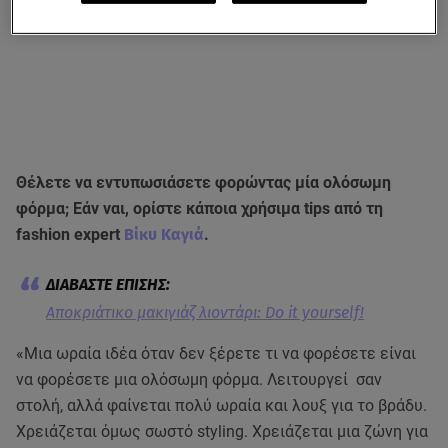
Θέλετε να εντυπωσιάσετε φορώντας μία ολόσωμη
φόρμα; Εάν ναι, ορίστε κάποια χρήσιμα tips από τη
fashion expert
Βίκυ Καγιά
.
Αποκριάτικο μακιγιάζ λιοντάρι: Do it yourself!
«Μια ωραία ιδέα όταν δεν ξέρετε τι να φορέσετε είναι
να φορέσετε μια ολόσωμη φόρμα. Λειτουργεί σαν
στολή, αλλά φαίνεται πολύ ωραία και λουξ για το βράδυ.
Χρειάζεται όμως σωστό styling. Χρειάζεται μια ζώνη για