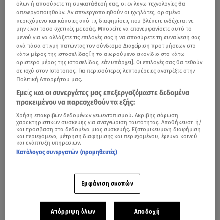
όλων ή αποσύρετε τη συγκατάθεσή σας, οι εν λόγω τεχνολογίες θα
απενεργοποιηθούν. Αν απενεργοποιηθούν οι ιχνηλάτες, ορισμένο
περιεχόμενο και κάποιες από τις διαφημίσεις που βλέπετε ενδέχεται να
μην είναι τόσο σχετικές με εσάς. Μπορείτε να επανεμφανίσετε αυτό το
μενού για να αλλάξετε τις επιλογές σας ή να αποσύρετε τη συναίνεσή σας
ανά πάσα στιγμή πατώντας τον σύνδεσμο Διαχείριση προτιμήσεων στο
κάτω μέρος της ιστοσελίδας [ή το αιωρούμενο εικονίδιο στο κάτω
αριστερό μέρος της ιστοσελίδας, εάν υπάρχει]. Οι επιλογές σας θα τεθούν
σε ισχύ στον Ιστότοπος. Για περισσότερες λεπτομέρειες ανατρέξτε στην
Πολιτική Απορρήτου μας.
Εμείς και οι συνεργάτες μας επεξεργαζόμαστε δεδομένα
προκειμένου να παρασχεθούν τα εξής:
Χρήση επακριβών δεδομένων γεωεντοπισμού. Ακριβής σάρωση
χαρακτηριστικών συσκευής για αναγνώριση ταυτότητας. Αποθήκευση ή/
και πρόσβαση στα δεδομένα μιας συσκευής. Εξατομικευμένη διαφήμιση
και περιεχόμενο, μέτρηση διαφήμισης και περιεχομένου, έρευνα κοινού
και ανάπτυξη υπηρεσιών.
Κατάλογος συνεργατών (προμηθευτές)
Εμφάνιση σκοπών
Απόρριψη όλων
Αποδοχή