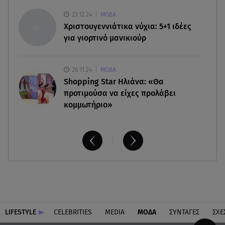
08.08.26 , 17:44
Νεκρή μεγαλόσωμη αρκούδα στην Καστοριά,
23.12.24
ΜΟΔΑ
πιθανόν από πυροβολισμό
Χριστουγεννιάτικα νύχια: 5+1 ιδέες
για γιορτινό μανικιούρ
26.11.24
ΜΟΔΑ
Shopping Star Ηλιάνα: «Θα
προτιμούσα να είχες προλάβει
κομμωτήριο»
LIFESTYLE
CELEBRITIES
MEDIA
ΜΟΔΑ
ΣΥΝΤΑΓΕΣ
ΣΧΕ