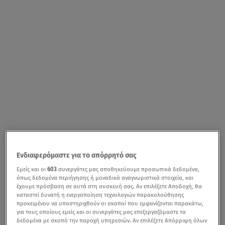
Ενδιαφερόμαστε για το απόρρητό σας
Εμείς και οι
603
συνεργάτες μας αποθηκεύουμε προσωπικά δεδομένα,
όπως δεδομένα περιήγησης ή μοναδικά αναγνωριστικά στοιχεία, και
έχουμε πρόσβαση σε αυτά στη συσκευή σας. Αν επιλέξετε Αποδοχή, θα
καταστεί δυνατή η ενεργοποίηση τεχνολογιών παρακολούθησης
προκειμένου να υποστηριχθούν οι σκοποί που εμφανίζονται παρακάτω,
για τους οποίους εμείς και οι συνεργάτες μας επεξεργαζόμαστε τα
δεδομένα με σκοπό την παροχή υπηρεσιών. Αν επιλέξετε Απόρριψη όλων