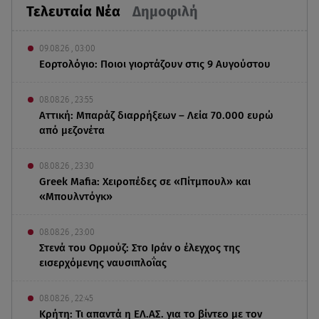
Τελευταία Νέα
Δημοφιλή
09.08.26 , 03:00
Εορτολόγιο: Ποιοι γιορτάζουν στις 9 Αυγούστου
08.08.26 , 23:55
Αττική: Μπαράζ διαρρήξεων – Λεία 70.000 ευρώ
από μεζονέτα
08.08.26 , 23:30
Greek Mafia: Χειροπέδες σε «Πίτμπουλ» και
«Μπουλντόγκ»
08.08.26 , 23:00
Στενά του Ορμούζ: Στο Ιράν ο έλεγχος της
εισερχόμενης ναυσιπλοΐας
08.08.26 , 22:45
Κρήτη: Τι απαντά η ΕΛ.ΑΣ. για το βίντεο με τον