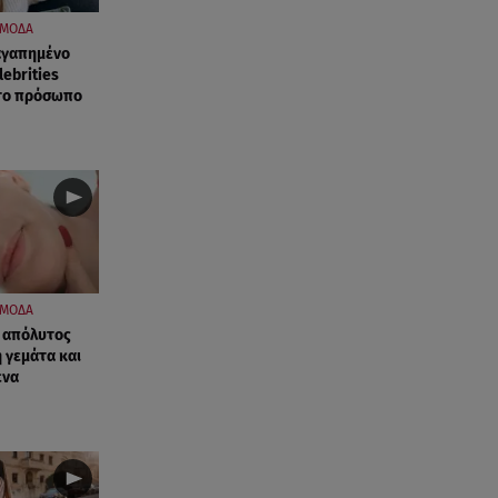
ΜΟΔΑ
 αγαπημένο
ebrities
 το πρόσωπο
ΜΟΔΑ
 Ο απόλυτος
η γεμάτα και
ένα