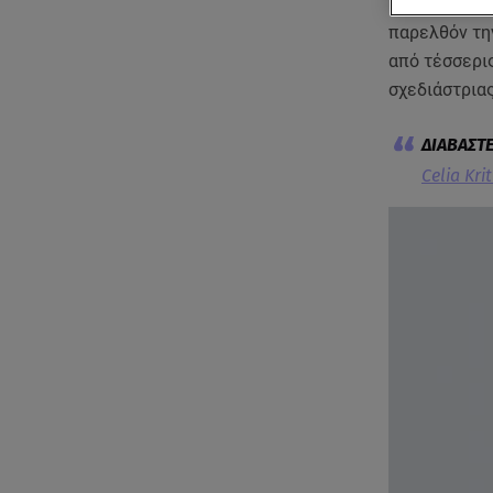
H παραγωγή 
παρελθόν την
από τέσσερις
σχεδιάστρια
Celia Kri