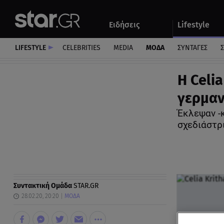
Αθλητικά
Quiz
Ειδήσεις
Lifestyle
Αυτοκίνητο
LIFESTYLE
CELEBRITIES
MEDIA
ΜΟΔΑ
ΣΥΝΤΑΓΕΣ
Σ
H Celia
γερμαν
Έκλεψαν -κ
σχεδιάστρ
Συντακτική Ομάδα
STAR.GR
28.02.20, 20:20
ΜΟΔΑ