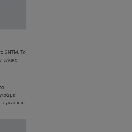
08.08.26 , 13:11
ΑΜΜΟΣ - Η πρώτη ανάγνωση
(αναλόγιο) στο θέατρο Άβατον
08.08.26 , 13:07
Σέρρες: Απόσπαση προσοχής ή
απειρία πίσω από το φονικό
τροχαίο
το GNTM. Το
ν τελικό
08.08.26 , 13:06
MG Motor Greece:
«Απογειώνεται» στο Athens
Flying Week 2026
τα
ειρά με
08.08.26 , 12:42
Κρήτη: Η Αστυνομία διαψεύδει
ε γυναίκες,
την απόπειρα ασέλγειας σε
ανήλικη
08.08.26 , 12:30