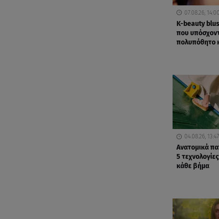
07.08.26, 14:0
K-beauty blus
που υπόσχοντ
πολυπόθητο 
04.08.26, 13:47
Ανατομικά πα
5 τεχνολογίες
κάθε βήμα