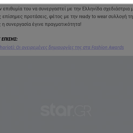
του δημοφιλέστερου σόου της Γερμανίας είχε εκδηλώσει και
 επιθυμία του να συνεργαστεί με την Ελληνίδα σχεδιάστρια 
 επίσημες προτάσεις, φέτος με την ready to wear συλλογή τ
ς η συνεργασία έγινε πραγματικότητα!
tharioti: Oι ονειρεμένες δημιουργίες της στα Fashion Awards