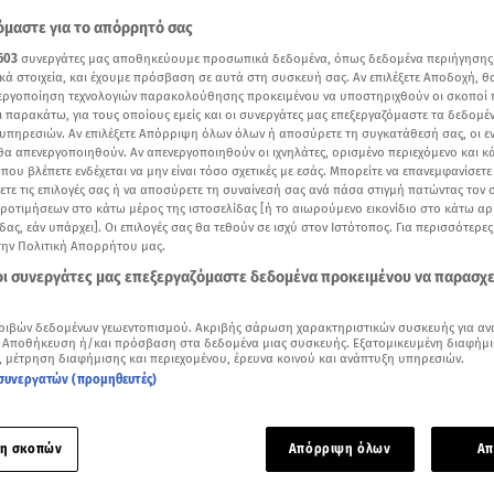
μαστε για το απόρρητό σας
603
συνεργάτες μας αποθηκεύουμε προσωπικά δεδομένα, όπως δεδομένα περιήγησης
κά στοιχεία, και έχουμε πρόσβαση σε αυτά στη συσκευή σας. Αν επιλέξετε Αποδοχή, θ
νεργοποίηση τεχνολογιών παρακολούθησης προκειμένου να υποστηριχθούν οι σκοποί
ι παρακάτω, για τους οποίους εμείς και οι συνεργάτες μας επεξεργαζόμαστε τα δεδομέ
υπηρεσιών. Αν επιλέξετε Απόρριψη όλων όλων ή αποσύρετε τη συγκατάθεσή σας, οι ε
 θα απενεργοποιηθούν. Αν απενεργοποιηθούν οι ιχνηλάτες, ορισμένο περιεχόμενο και κά
 που βλέπετε ενδέχεται να μην είναι τόσο σχετικές με εσάς. Μπορείτε να επανεμφανίσετ
ξετε τις επιλογές σας ή να αποσύρετε τη συναίνεσή σας ανά πάσα στιγμή πατώντας τον
προτιμήσεων στο κάτω μέρος της ιστοσελίδας [ή το αιωρούμενο εικονίδιο στο κάτω α
δας, εάν υπάρχει]. Οι επιλογές σας θα τεθούν σε ισχύ στον Ιστότοπος. Για περισσότερε
την Πολιτική Απορρήτου μας.
 οι συνεργάτες μας επεξεργαζόμαστε δεδομένα προκειμένου να παρασχ
Δείτε περισσότερα άρθρα μας στα αποτελέσματα αναζήτησης
ριβών δεδομένων γεωεντοπισμού. Ακριβής σάρωση χαρακτηριστικών συσκευής για αν
 Αποθήκευση ή/και πρόσβαση στα δεδομένα μιας συσκευής. Εξατομικευμένη διαφήμι
Add star.gr on Google
, μέτρηση διαφήμισης και περιεχομένου, έρευνα κοινού και ανάπτυξη υπηρεσιών.
συνεργατών (προμηθευτές)
ίες της
Celia Kritharioti
δεν μπορούσαν να απουσιάζουν από τ
η σκοπών
Απόρριψη όλων
Απ
del
.