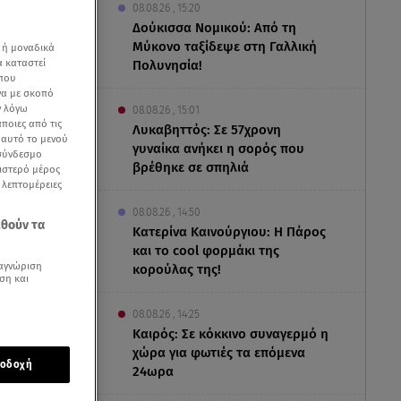
08.08.26 , 15:20
Δούκισσα Νομικού: Από τη
Μύκονο ταξίδεψε στη Γαλλική
 ή μοναδικά
α καταστεί
Πολυνησία!
 που
να με σκοπό
ν λόγω
08.08.26 , 15:01
ποιες από τις
Λυκαβηττός: Σε 57χρονη
ε αυτό το μενού
γυναίκα ανήκει η σορός που
 σύνδεσμο
βρέθηκε σε σπηλιά
ριστερό μέρος
ς λεπτομέρειες
08.08.26 , 14:50
εθούν τα
Κατερίνα Καινούργιου: Η Πάρος
και το cool φορμάκι της
αγνώριση
κορούλας της!
ση και
08.08.26 , 14:25
Καιρός: Σε κόκκινο συναγερμό η
ο Germany’s
χώρα για φωτιές τα επόμενα
οδοχή
24ωρα