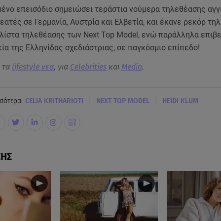
μένο επεισόδιο σημειώσει τεράστια νούμερα τηλεθέασης αγγ
θεατές σε Γερμανία, Αυστρία και Ελβετία, και έκανε ρεκόρ τ
e λίστα τηλεθέασης των Next Top Model, ενώ παράλληλα επιβ
ία της Ελληνίδας σχεδιάστριας, σε παγκόσμιο επίπεδο!
α τα
lifestyle νεα
, για
Celebrities
και
Media
.
|
|
σότερα:
CELIA KRITHARIOTI
NEXT TOP MODEL
HEIDI KLUM
ΣΗΣ