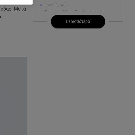
 στο
08.08.26 , 14:00
μόδας. Μετά
Summer fling: Γιατί να πεις ναι
ης
σε έναν καλοκαιρινό έρωτα
Περισσότερα
08.08.26 , 13:59
Αθηνά Οικονομάκου: Οι... hot
αναρτήσεις της με animal print
μπικίνι!
08.08.26 , 13:49
Πάνω από 56.000 επιβάτες
αναχώρησαν σήμερα από τα
λιμάνια της Αττικής
08.08.26 , 13:29
Θρίλερ στον Λυκαβηττό:
Βρέθηκε σορός σε σπηλιά -
Φωτογραφίες από το σημείο