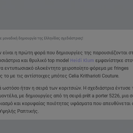
ε μοναδική δημιουργία της Ελληνίδας σχεδιάστριας!
ν είναι η πρώτη φορά που δημιουργίες της παρουσιάζονται σ
σιάστρια και θρυλικό top model
Heidi Klum
εμφανίστηκε στο
α εντυπωσιακό ολοκέντητο χειροποίητο φόρεμα με fringes
το με τις αντίστοιχες μπότες Celia Kritharioti Couture.
 ωστόσο ήταν η σειρά των κοριτσιών. Η σχεδιάστρια έντυσε 
οντέλα, με δημιουργίες από τη σειρά prêt a porter 5226, μια σ
διασμό και κορυφαίας ποιότητας υφάσματα που απευθύνεται σ
 Υψηλής Ραπτικής.