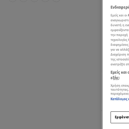
Ενδιαφερό
Εμείς και οι
αναγνωριστι
δυνατή η ε
εμφανίζοντα
την παροχή 
τεχνολογίες
διαφημίσεις
για να αλλά
Διαχείριση 
της ιστοσελί
ανατρέξτε σ
Εμείς και
εξής:
Χρήση επακ
ταυτότητας.
περιεχόμενο
Κατάλογος 
Οι δημιουργ
Εμφάνισ
Next Top Mo