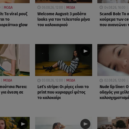
0
ΜΟΔΑ
06.08.26, 12:00
ΜΟΔΑ
04.08.26, 16:00
h: Τα viral ρουζ
Welcome August: 3 μοδάτα
Scandi Bob: Το
αι το
looks για τον τελευταίο μήνα
κούρεμα των cel
κορεάτικο glow
του καλοκαιριού
που ανανεώνει
ΜΟΔΑ
03.08.26, 12:00
ΜΟΔΑ
02.08.26, 12:00
πούτσια Parex:
Let’s stripe: Οι ρίγες είναι το
Nude lip liner:
 για άνεση σε
print που κυριαρχεί φέτος
οδηγός για χείλ
το καλοκαίρι
καλοσχηματισμ