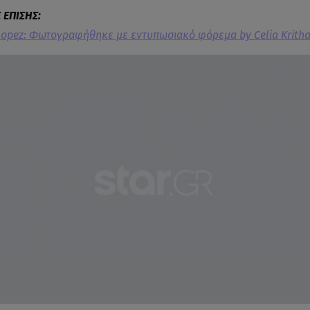
 Lopez: Φωτογραφήθηκε με εντυπωσιακό φόρεμα by Celia Krithar