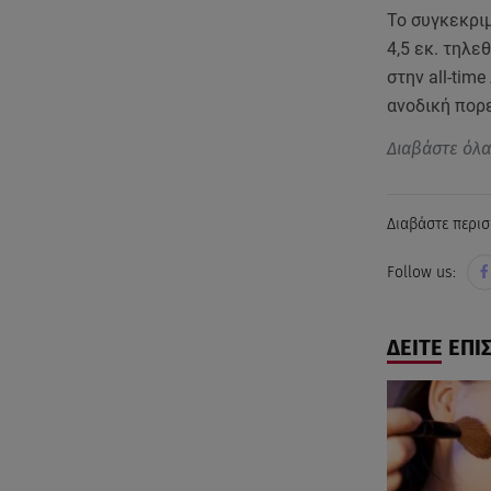
Το συγκεκρι
4,5 εκ. τηλε
στην all-tim
ανοδική πορε
Διαβάστε όλ
Διαβάστε περισ
Follow us:
ΔΕΙΤΕ ΕΠΙ