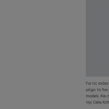
Για τις ανάγ
μέχρι το Λος
models. Kαι 
της Celia Kri