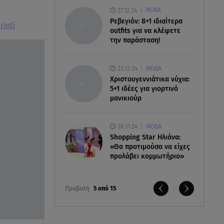
27.12.24
ΜΟΔΑ
Ρεβεγιόν: 8+1 ιδιαίτερα
ioti
outfits για να κλέψετε
την παράσταση!
23.12.24
ΜΟΔΑ
Χριστουγεννιάτικα νύχια:
5+1 ιδέες για γιορτινό
μανικιούρ
26.11.24
ΜΟΔΑ
Shopping Star Ηλιάνα:
«Θα προτιμούσα να είχες
προλάβει κομμωτήριο»
Προβολή
5 από 15