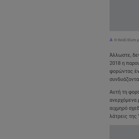
Η Heidi Klum μ
Άλλωστε, δε
2018 η παρου
φορώντας έν
συνδυάζοντας 
Αυτή τη φορά
ανερχόμενα μ
αιχμηρό σχε
λάτρεις της