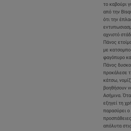
το καβούρι γ
από την Bisq
ότι την έπλα
εντυπωσιασμ
αχνιστό στάδ
Πάνος ετοίμα
με κατσομπού
φαγόπυρο και
Πάνος δυσκο
προκάλεσε τ
κάτσω, νομί
βοηθήσουν να
Ασήμινα. Ότα
εξηγεί τη χρ
παρασύρει ο
προσπάθειες 
απόλυτα στι