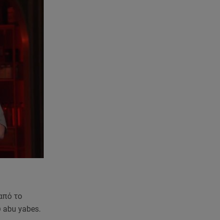
Γουλιώτη: «Γέμισε» χρώμα το
Instagram της από το
WorldPride στο Άμστερνταμ
06.08.26 , 15:35
Suzuki: Δείτε πόσα αυτοκίνητα
πούλησε
06.08.26 , 15:22
Αρίνα Σαμπαλένκα: Ξανά στη
Μύκονο για βουτιές μαζί με τον
Γιώργο Φραγκούλη
06.08.26 , 15:05
Κατερίνα Γερονικολού: «Έριξε»
το Instagram με το μαύρο της
μπικίνι
από το
06.08.26 , 15:02
 abu yabes.
Συγκινεί ο Κώστας Σαμαράς: Η