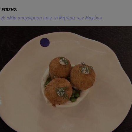
ef: «Μία αποχώρηση πριν τη Μητέρα των Μαχών»