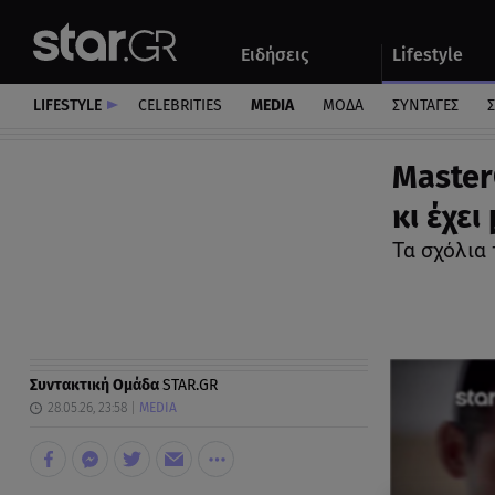
Αθλητικά
Quiz
Ειδήσεις
Lifestyle
Αυτοκίνητο
LIFESTYLE
CELEBRITIES
MEDIA
ΜΟΔΑ
ΣΥΝΤΑΓΕΣ
Σ
Master
κι έχει
Τα σχόλια
Συντακτική Ομάδα
STAR.GR
28.05.26, 23:58
MEDIA