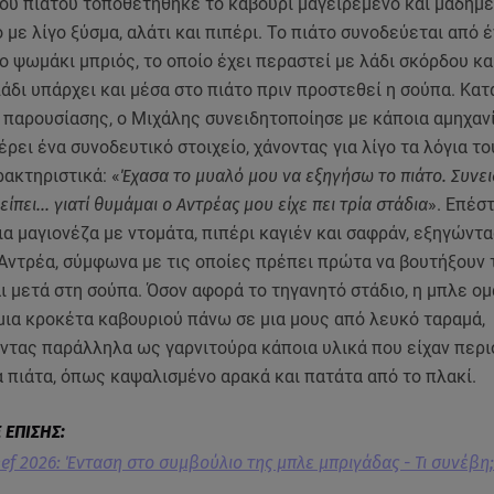
του πιάτου τοποθετήθηκε το καβούρι μαγειρεμένο και μαδημέ
με λίγο ξύσμα, αλάτι και πιπέρι. Το πιάτο συνοδεύεται από 
 ψωμάκι μπριός, το οποίο έχει περαστεί με λάδι σκόρδου κα
λάδι υπάρχει και μέσα στο πιάτο πριν προστεθεί η σούπα. Κατ
 παρουσίασης, ο Μιχάλης συνειδητοποίησε με κάποια αμηχανί
έρει ένα συνοδευτικό στοιχείο, χάνοντας για λίγο τα λόγια το
ακτηριστικά: «
Έχασα το μυαλό μου να εξηγήσω το πιάτο. Συνε
λείπει... γιατί θυμάμαι ο Αντρέας μου είχε πει τρία στάδια
». Επέσ
α μαγιονέζα με ντομάτα, πιπέρι καγιέν και σαφράν, εξηγώντα
 Αντρέα, σύμφωνα με τις οποίες πρέπει πρώτα να βουτήξουν 
ι μετά στη σούπα. Όσον αφορά το τηγανητό στάδιο, η μπλε ο
μια κροκέτα καβουριού πάνω σε μια μους από λευκό ταραμά,
ντας παράλληλα ως γαρνιτούρα κάποια υλικά που είχαν περι
 πιάτα, όπως καψαλισμένο αρακά και πατάτα από το πλακί.
ef 2026: Ένταση στο συμβούλιο της μπλε μπριγάδας - Τι συνέβη;