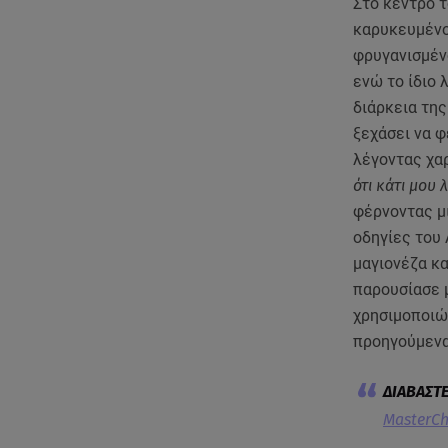
Στο κέντρο 
καρυκευμένο 
φρυγανισμένο
ενώ το ίδιο 
διάρκεια της
ξεχάσει να φ
λέγοντας χαρ
ότι κάτι μου 
φέρνοντας μι
οδηγίες του
μαγιονέζα κα
παρουσίασε 
χρησιμοποιώ
προηγούμενα
MasterCh