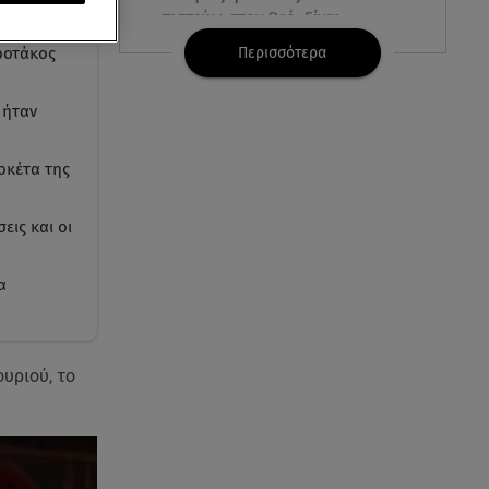
πιστεύω στον Θεό. Είναι
ε ομάδα να
δημιούργημα του ανθρώπου»
Περισσότερα
ροτάκος
06.08.26 , 16:00
 ήταν
Συντάξεις: Τρέχουν να
προλάβουν όσοι είναι κοντά σε
ηλικία συνταξιοδότησης
οκέτα της
06.08.26 , 16:00
εις και οι
Σημάδια που φανερώνουν
διαίσθηση και ότι ξέρεις να
α
«διαβάζεις» ανθρώπους
06.08.26 , 15:57
Στα όριά του το Νοσοκομείο
υριού, το
Ζακύνθου: Περιστατικά
βιασμών, μέθης & τροχαία
06.08.26 , 15:37