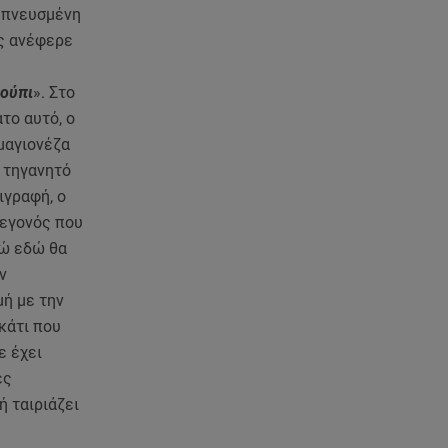
εμπνευσμένη
ος ανέφερε
λούπι
». Στο
το αυτό, ο
 μαγιονέζα
, τηγανητό
ιγραφή, ο
γεγονός που
γώ εδώ θα
ν
μή με την
κάτι που
ε έχει
ές
ή ταιριάζει