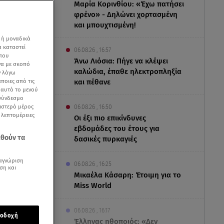
Μαρία Κορινθίου: «Έχω πατήσει
φρένο» - Δηλώνει χορτασμένη
και μπουχτισμένη!
 ή μοναδικά
α καταστεί
06.08.26 , 16:57
 που
Άνω Λιόσια: Πήγε να κλέψει
να με σκοπό
καλώδια, έπαθε ηλεκτροπληξία
ν λόγω
ποιες από τις
και πέθανε
ε αυτό το μενού
 σύνδεσμο
ριστερό μέρος
06.08.26 , 16:50
ς λεπτομέρειες
Οι έξι πιο επικίνδυνες
εβδομάδες του έτους για
εθούν τα
δασικές πυρκαγιές
αγνώριση
06.08.26 , 16:25
ση και
Μικαέλα Κάσαρη: Έτοιμη για το
Miss World
06.08.26 , 16:17
οδοχή
Έλληνας ηθοποιός: «Δεν