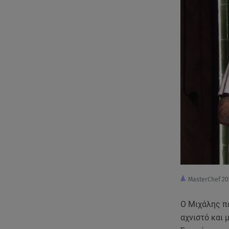
MasterChef 20
Ο Μιχάλης π
αχνιστό και 