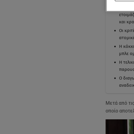
Η μπλε
ετοιμά
και κρο
Οι κριτ
ατομικ
Η κόκκ
μπλε ο
Η τελι
παρουσ
Ο διαγ
αναδει
Μετά από τι
οποίο αποτελ