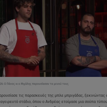
26: Ο Πάνος κι ο Μιχάλης παρουσίασαν τα μενού τους
αρουσίασε τις παρασκευές της μπλε μπριγάδας, ξεκινώντας 
μαγειρευτό στάδιο, όπου ο Ανδρέας ετοίμασε μια σούπα τύπου