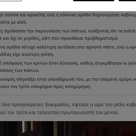
 και η κόκκινη ομάδα παρουσίασαν πιάτα με καβούρι, με την μπλ
ζει σούπα και κροκέτα, ενώ η κόκκινη ομάδα δημιούργησε καβου
κέτα με aioli.
ές σχολίασαν την παρουσίαση των πιάτων, τονίζοντας ότι τα πιάτα
ά και όχι σε μερίδες, κάτι που προκάλεσε προβληματισμό.
ινη ομάδα πέτυχε καλύτερη εκτέλεση στο αχνιστό πιάτο, ενώ η κρ
μάδας είχε ανώτερη γεύση.
κή απόφαση των κριτών ήταν δύσκολη, καθώς συγκρίθηκαν οι γεύσ
ιάσεις των πιάτων.
ωνισμός πλησιάζει στην ολοκλήρωσή του, με την επόμενη ημέρα ν
κνύει τον τρίτο υποψήφιο προς αποχώρηση.
ς δύο προηγούμενες δοκιμασίες, έφτασε η ώρα του μπλε καβο
εί τον τρίτο και τελευταίο πρωταγωνιστή του μενού.