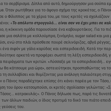
ια το σερβίρισμα. Δίπλα από αυτό, δημιούργησαν μια σούπα 
ue. Όταν ρωτήθηκε για το άψογο σχήμα της κροκέτας, ο Πάν
σε ο Φίλιππος με τα χέρια του, με τους κριτές να σχολιάζουν
ένοι: «
Το απόλυτο στρογγυλό... είναι σαν να έχει μπει σε κα
ιο, η κόκκινη ομάδα παρουσίασε ένα καβουροτάκος. Για το πιά
σε μια σαλάτα με κολλούμπρα, ξινόμηλο, sugar salad και μια
σι, ενώ στο πλάι πρόσθεσε πουρέ σελινόριζας, αβγά ρέγγας
 ένα σιφόν με γάλα καρύδας και εσπεριδοειδή. Κατά την περ
λεύτηκε αρκετά να προφέρει σωστά τη λέξη εσπεριδοειδή, 
α πειράγματα των κριτών. «Λύσσαξε με το εσπεριδοειδή... ε
ζω θα κάτσουμε μια ώρα», αστειεύτηκαν, προσπαθώντας να το
 τη συλλαβίσει και θυμίζοντας μια ανάλογη παλαιότερη στιγ
ν ο Πάνος παραδέχτηκε επίσης ότι κάνει παρέα με τον Τάσο, 
ήση του όρου κατσομπούσι, οι κριτές σχολίασαν γελώντας: «Σ
 Τάσος... κατρακυλάς». Ο Πάνος δήλωσε πως, παρά τις δυνατ
των άλλων παιδιών, ο ίδιος προτιμά το δικό του πιάτο επειδ
ς γεύσεις του.