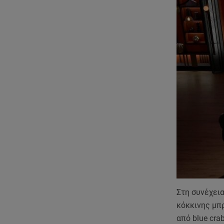
Στη συνέχεια
κόκκινης μπρ
από blue cra