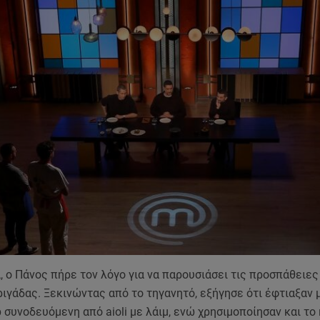
, ο Πάνος πήρε τον λόγο για να παρουσιάσει τις προσπάθειες
ιγάδας. Ξεκινώντας από το τηγανητό, εξήγησε ότι έφτιαξαν 
b συνοδευόμενη από aioli με λάιμ, ενώ χρησιμοποίησαν και το