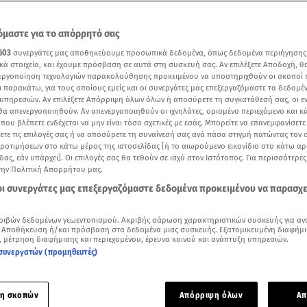
μαστε για το απόρρητό σας
603
συνεργάτες μας αποθηκεύουμε προσωπικά δεδομένα, όπως δεδομένα περιήγησης
κά στοιχεία, και έχουμε πρόσβαση σε αυτά στη συσκευή σας. Αν επιλέξετε Αποδοχή, θ
νεργοποίηση τεχνολογιών παρακολούθησης προκειμένου να υποστηριχθούν οι σκοποί
ι παρακάτω, για τους οποίους εμείς και οι συνεργάτες μας επεξεργαζόμαστε τα δεδομέ
υπηρεσιών. Αν επιλέξετε Απόρριψη όλων όλων ή αποσύρετε τη συγκατάθεσή σας, οι ε
 θα απενεργοποιηθούν. Αν απενεργοποιηθούν οι ιχνηλάτες, ορισμένο περιεχόμενο και κά
 που βλέπετε ενδέχεται να μην είναι τόσο σχετικές με εσάς. Μπορείτε να επανεμφανίσετ
ξετε τις επιλογές σας ή να αποσύρετε τη συναίνεσή σας ανά πάσα στιγμή πατώντας τον
προτιμήσεων στο κάτω μέρος της ιστοσελίδας [ή το αιωρούμενο εικονίδιο στο κάτω α
δας, εάν υπάρχει]. Οι επιλογές σας θα τεθούν σε ισχύ στον Ιστότοπος. Για περισσότερε
την Πολιτική Απορρήτου μας.
Δείτε περισσότερα άρθρα μας στα αποτελέσματα αναζήτησης
 οι συνεργάτες μας επεξεργαζόμαστε δεδομένα προκειμένου να παρασχ
Add star.gr on Google
ριβών δεδομένων γεωεντοπισμού. Ακριβής σάρωση χαρακτηριστικών συσκευής για αν
 Αποθήκευση ή/και πρόσβαση στα δεδομένα μιας συσκευής. Εξατομικευμένη διαφήμι
, μέτρηση διαφήμισης και περιεχομένου, έρευνα κοινού και ανάπτυξη υπηρεσιών.
ε το άρθρο
5:59
λεπτά
συνεργατών (προμηθευτές)
α ματιά
-
by STAR AI
η σκοπών
Απόρριψη όλων
Απ