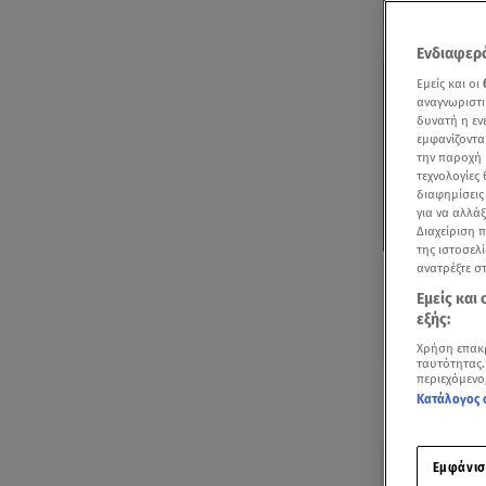
Ενδιαφερό
Εμείς και οι
αναγνωριστι
δυνατή η ε
εμφανίζοντα
την παροχή 
τεχνολογίες
διαφημίσεις
για να αλλά
Διαχείριση 
της ιστοσελί
ανατρέξτε σ
Εμείς και
εξής:
Χρήση επακ
ταυτότητας.
περιεχόμενο
Ακούστ
Κατάλογος 
Με μι
Εμφάνισ