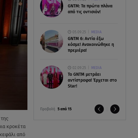
GNTM: Τα πρώτα πλάνα
από τις οντισιόν!
05.09.25
MEDIA
GNTM 6: Αντίο έξω
κόσμε! Ανακοινώθηκε η
πρεμιέρα!
02.09.25
MEDIA
Το GNTM μετράει
αντίστροφα! Έρχεται στο
Star!
Προβολή
5 από 15
 της
μια κροκέτα
 κεφάλι από