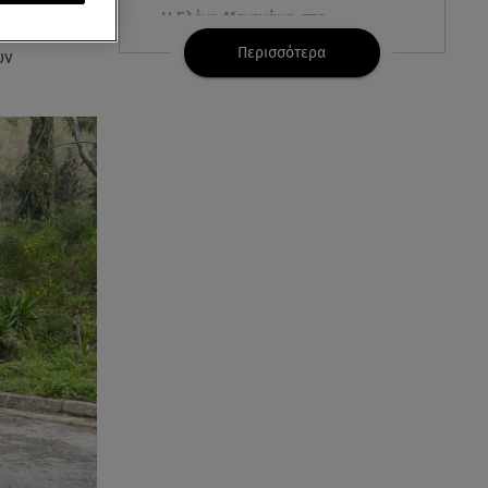
ολλά πεδία,
Η Ελένη Μενεγάκη στο
ιας και το
Φισκάρδο! Το look και η
Περισσότερα
ων
βεντάλια που δεν αποχωρίστηκε
06.08.26 , 09:17
Λιάγκας - Αντωνά: Φωτογραφίες
από τις glam διακοπές τους στη
Μύκονο
06.08.26 , 09:13
Σάκης Ρουβάς: Άφησε τη σκηνή
και φόρεσε στολή
μελισσοκόμου στην Κύθνο
06.08.26 , 09:09
Nissan Qashqai e-POWER:
Ρεκόρ Guinness για την
αυτονομία του