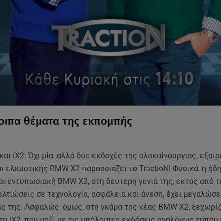
οιπα θέματα της εκπομπής
 iX2: Όχι μία ,αλλά δύο εκδοχές της ολοκαίνουργιας, εξαιρ
ι ελκυστικής BMW X2 παρουσιάζει το TractioN! Φυσικά, η ήδ
αι εντυπωσιακή BMW X2, στη δεύτερη γενιά της, εκτός από τ
λτιώσεις σε τεχνολογία, ασφάλεια και άνεση, έχει μεγαλώσε
ις της. Ασφαλώς, όμως, στη γκάμα της νέας BMW X2, ξεχωρίζ
η iX2, που μαζί με τις υπόλοιπες εκδόσεις αναλόγως τύπου 