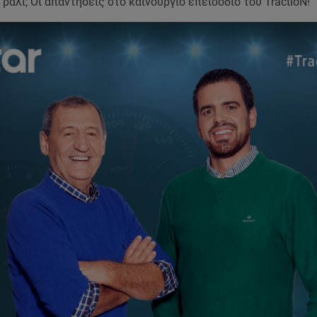
 ράλι; Οι απαντήσεις στο καινούργιο επεισόδιο του TractioN!