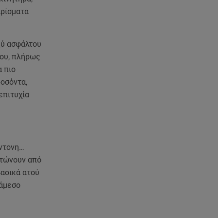
αρίσματα
ξύ ασφάλτου
του, πλήρως
α πιο
ροσόντα,
επιτυχία
ντονη…
στώνουν από
βασικά ατού
 άμεσο