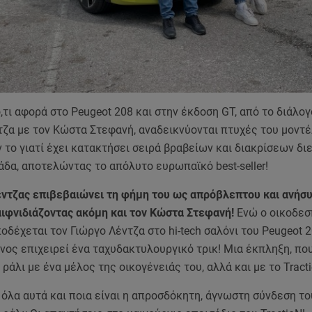
,τι αφορά στο Peugeot 208 και στην έκδοση GT, από το διάλογ
τζα με τον Κώστα Στεφανή, αναδεικνύονται πτυχές του μοντέ
 το γιατί έχει κατακτήσει σειρά βραβείων και διακρίσεων δι
άδα, αποτελώντας το απόλυτο ευρωπαϊκό best-seller!
έντζας επιβεβαιώνει τη φήμη του ως απρόβλεπτου και ανήσ
αιφνιδιάζοντας ακόμη και τον Κώστα Στεφανή!
Ενώ ο οικοδεσ
δέχεται τον Γιώργο Λέντζα στο hi-tech σαλόνι του Peugeot 2
ος επιχειρεί ένα ταχυδακτυλουργικό τρικ! Μια έκπληξη, πο
ράλι με ένα μέλος της οικογένειάς του, αλλά και με το Tract
 όλα αυτά και ποια είναι η απροσδόκητη, άγνωστη σύνδεση τ