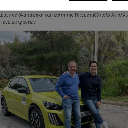
μων, ο Γιώργος Λέντζας δραστηριοποιείται ταυτόχρονα σε π
παρουσιαστής, σκηνοθέτης, μανιώδης με τα ταξίδια περιπέτε
ιριών σε όλα τα μήκη και πλάτη της Γης, μεταξύ πολλών άλλ
αι ενδιαφερόντων.