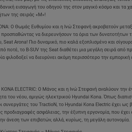
ιδανική εισαγωγή του οδηγού της στον μαγικό κόσμο και τα χ
ήτων της σειράς «Μ»!
A: Ο Θωμάς Ευθυμίου και η Ινώ Στεφανή ακροβατούν μετα
, προσπαθώντας να διερευνήσουν τα όρια των δυνατοτήτων 
 Seat Arona! Πιο δυναμικό, πιο καλά εξοπλισμένο και σίγουρ
πό ποτέ, το Β-SUV της Seat διαθέτει μια μεγάλη σειρά από π
ία φιλοδοξεί να διευρύνει ακόμη περισσότερο την εμπορική 
ONA ELECTRIC: Ο Μάνος και η Ινώ Στεφανή αναλύουν την έ
τα του νέου, αμιγώς ηλεκτρικού Hyundai Kona. Όπως διαπι
ι συνεργάτες του TractioN, το Hyundai Kona Electric έχει ως 
ς προδιαγραφές ασφάλειας, την έξυπνη εργονομία, που έχει
ην άνεση των επιβατών, αλλά, κυρίως, τη μεγάλη αυτονομία.
 Κώστας Στεφανής – Μάνος Στεφανής