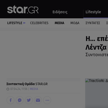
Αθλητικά
Quiz
Ειδήσεις
Lifestyle
Αυτοκίνητο
LIFESTYLE
CELEBRITIES
MEDIA
ΜΟΔΑ
ΣΥΝΤΑΓΕΣ
Σ
Η... ε
Λέντζα
Συντονιστε
Συντακτική Ομάδα
STAR.GR
07.04.24, 11:56
MEDIA