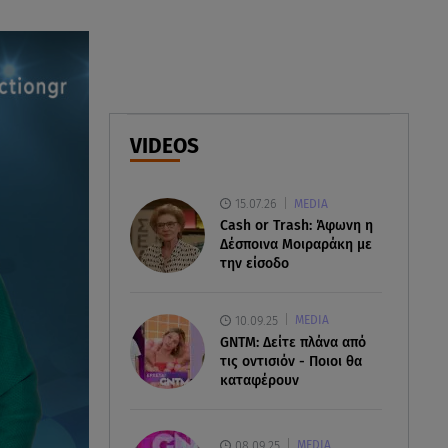
06.08.26 , 08:17
Κατερίνα Καινούργιου: «Γίναμε
4 μηνών» – Η ανάρτηση για τη
μικρή Ξένια
06.08.26 , 07:51
VIDEOS
Κυψέλη: Ληστεία ή ερωτική
απόρριψη εξετάζει η ΕΛ.ΑΣ για
τη δολοφονία
15.07.26
MEDIA
Cash or Trash: Άφωνη η
06.08.26 , 07:50
Δέσποινα Μοιραράκη με
Θεοδωρίδου: «Είσαι η καλύτερη
την είσοδο
μαμά του κόσμου» – Το βίντεο
που έγινε viral
10.09.25
MEDIA
GNTM: Δείτε πλάνα από
τις οντισιόν - Ποιοι θα
καταφέρουν
08.09.25
MEDIA