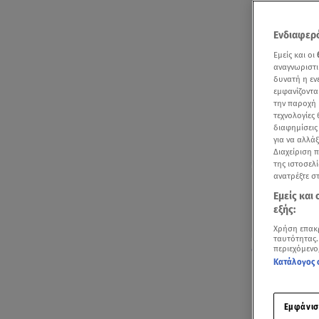
Ενδιαφερό
Εμείς και οι
αναγνωριστι
δυνατή η ε
εμφανίζοντα
την παροχή 
τεχνολογίες
διαφημίσεις
για να αλλά
Διαχείριση 
της ιστοσελί
ανατρέξτε σ
Εμείς και
εξής:
Χρήση επακ
ταυτότητας.
Δείτε το traile
περιεχόμενο
Κατάλογος 
Γεμάτη εκπλ
Γιώργου Λέν
Εμφάνισ