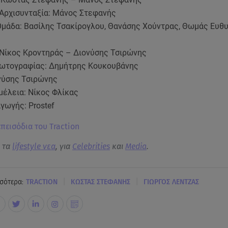
 Αρχισυνταξία: Μάνος Στεφανής
Ομάδα: Βασίλης Τσακίρογλου, Θανάσης Χούντρας, Θωμάς Ευθυ
 Νίκος Κροντηράς – Διονύσης Τσιρώνης
ωτογραφίας: Δημήτρης Κουκουβάνης
νύσης Τσιρώνης
μέλεια: Νίκος Φλίκας
γωγής: Prostef
επεισόδια του Traction
α τα
lifestyle νεα
, για
Celebrities
και
Media
.
|
|
σότερα:
TRACTIOΝ
ΚΩΣΤΑΣ ΣΤΕΦΑΝΗΣ
ΓΙΩΡΓΟΣ ΛΕΝΤΖΑΣ