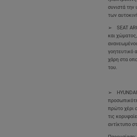
συνιστά την 
των αυτοκιν
➢ SEAT ARON
και χώματος
ανανεωμένου,
γοητευτικό α
χάρη στα οπο
του.
➢ HYUNDAI K
προσωπικότη
πρώτο χέρι ο
τις κορυφαίε
αντίκτυπο στ
Παρουσίαση: