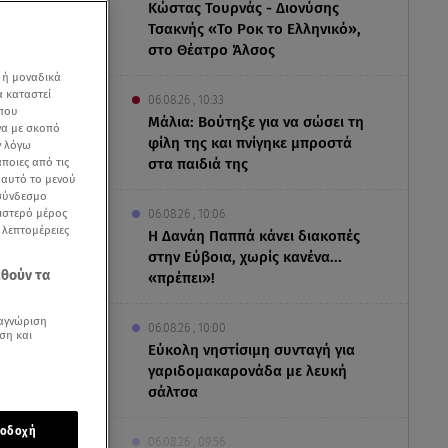
Κώστας Τουρνάς - Διονύσης
Τσακνής «Το Ροκ το Ελληνικό»,
στο Θέατρο Άλσος
 ή μοναδικά
α καταστεί
06.08.26 , 10:33
 που
Μάλια: Βούτηξε για να σώσει τη
να με σκοπό
φίλη της και πνίγηκε μπροστά
ν λόγω
ποιες από τις
στα παιδιά της
ε αυτό το μενού
 σύνδεσμο
ριστερό μέρος
06.08.26 , 10:06
ς λεπτομέρειες
Η Δανάη Παππά κάνει διακοπές
στην Εύβοια, χωρίς κανένα...
εθούν τα
«πρέπει»!
αγνώριση
06.08.26 , 10:00
ση και
Eύκολη νηστίσιμη συνταγή για
γαριδομακαρονάδα με λευκή
σάλτσα
λαντου
εικίνητος
οδοχή
06.08.26 , 09:56