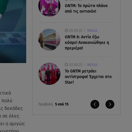
GNTM: Τα πρώτα πλάνα
από τις οντισιόν!
05.09.25
MEDIA
GNTM 6: Αντίο έξω
κόσμε! Ανακοινώθηκε η
πρεμιέρα!
02.09.25
MEDIA
Το GNTM μετράει
αντίστροφα! Έρχεται στο
Star!
ετικά
η πολύ
Προβολή
5 από 15
ις δεκάδες
ι σε όλες
ει η αμιγώς
κινητήρα,