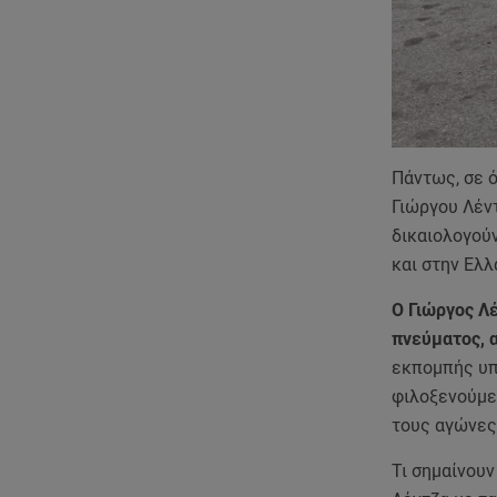
Πάντως, σε ό
Γιώργου Λέν
δικαιολογούν
και στην Ελλ
Ο Γιώργος Λ
πνεύματος, 
εκπομπής υπο
φιλοξενούμεν
τους αγώνες 
Τι σημαίνουν