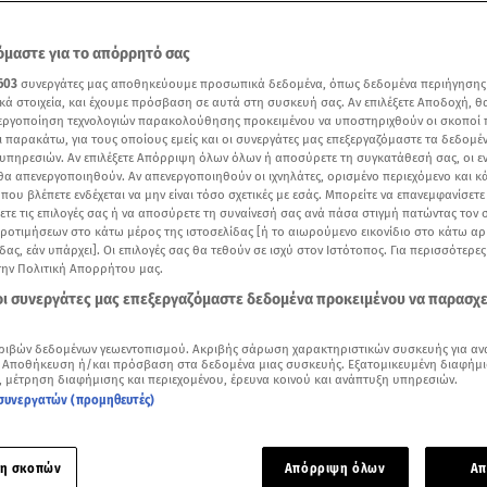
μαστε για το απόρρητό σας
603
συνεργάτες μας αποθηκεύουμε προσωπικά δεδομένα, όπως δεδομένα περιήγησης
κά στοιχεία, και έχουμε πρόσβαση σε αυτά στη συσκευή σας. Αν επιλέξετε Αποδοχή, θ
νεργοποίηση τεχνολογιών παρακολούθησης προκειμένου να υποστηριχθούν οι σκοποί
ι παρακάτω, για τους οποίους εμείς και οι συνεργάτες μας επεξεργαζόμαστε τα δεδομέ
υπηρεσιών. Αν επιλέξετε Απόρριψη όλων όλων ή αποσύρετε τη συγκατάθεσή σας, οι ε
 θα απενεργοποιηθούν. Αν απενεργοποιηθούν οι ιχνηλάτες, ορισμένο περιεχόμενο και κά
 που βλέπετε ενδέχεται να μην είναι τόσο σχετικές με εσάς. Μπορείτε να επανεμφανίσετ
ξετε τις επιλογές σας ή να αποσύρετε τη συναίνεσή σας ανά πάσα στιγμή πατώντας τον
προτιμήσεων στο κάτω μέρος της ιστοσελίδας [ή το αιωρούμενο εικονίδιο στο κάτω α
δας, εάν υπάρχει]. Οι επιλογές σας θα τεθούν σε ισχύ στον Ιστότοπος. Για περισσότερε
την Πολιτική Απορρήτου μας.
Δείτε περισσότερα άρθρα μας στα αποτελέσματα αναζήτησης
 οι συνεργάτες μας επεξεργαζόμαστε δεδομένα προκειμένου να παρασχ
Add star.gr on Google
ριβών δεδομένων γεωεντοπισμού. Ακριβής σάρωση χαρακτηριστικών συσκευής για αν
 Αποθήκευση ή/και πρόσβαση στα δεδομένα μιας συσκευής. Εξατομικευμένη διαφήμι
r της Κυριακής 7/4
, μέτρηση διαφήμισης και περιεχομένου, έρευνα κοινού και ανάπτυξη υπηρεσιών.
συνεργατών (προμηθευτές)
ήξεις και ανατροπές αποδεικνύεται η... επέλαση του πολυτά
τζα στο
TractioN
, οδηγώντας το συναρπαστικό Peugeot 208! Α
η σκοπών
Απόρριψη όλων
Απ