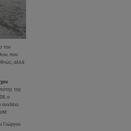
06.08.26 , 09:07
Λάμπρος Κωνσταντάρας: «Τα
πρώτα μου γενέθλια που δεν θα
με πάρεις τηλέφωνο»
06.08.26 , 09:03
Μαρία Κάλλας: Όταν η ντίβα της
όπερας μίλησε σπαστά ελληνικά
ο του
στο ραδιόφωνο
λου, που
εθνώς, αλλά
06.08.26 , 08:58
Τι είναι το «πολωμένο μελτέμι»,
που τροφοδότησε τις φωτιές σε
υχου
Αττικοβοιωτία
πότης της
08, ο
06.08.26 , 08:35
υ συνδέει
Μυστράς: «Δεν ήταν
ioN!
οικονομικός ο λόγος που
κράτησε τον νεκρό πατέρα του»
ου Γιώργου