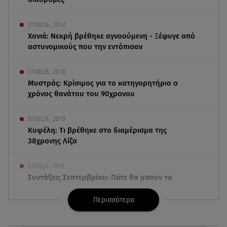
07.08.26 , 20:47
Χανιά: Νεκρή βρέθηκε αγνοούμενη - Ξέφυγε από
αστυνομικούς που την εντόπισαν
07.08.26 , 20:18
Μυστράς: Κρίσιμος για το κατηγορητήριο ο
χρόνος θανάτου του 90χρονου
07.08.26 , 20:13
Κυψέλη: Tι βρέθηκε στο διαμέρισμα της
38χρονης Λίζα
07.08.26 , 19:15
Συντάξεις Σεπτεμβρίου: Πότε θα μπουν τα
χρήματα στους λογαριασμούς
Περισσότερα
07.08.26 , 18:45
Φωτιά στο Στεφάνι Κορίνθου: Μήνυμα από το 112