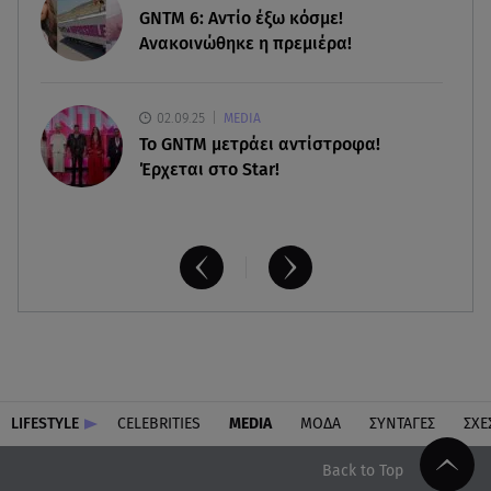
η μυϊκή απώλεια
GNTM 6: Αντίο έξω κόσμε!
Ανακοινώθηκε η πρεμιέρα!
02.09.25
MEDIA
Το GNTM μετράει αντίστροφα!
Έρχεται στο Star!
LIFESTYLE
CELEBRITIES
MEDIA
ΜΟΔΑ
ΣΥΝΤΑΓΕΣ
ΣΧΕ
Back to Top