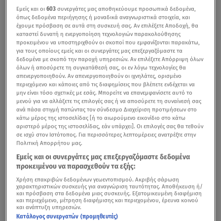
Εμείς και οι
603
συνεργάτες μας αποθηκεύουμε προσωπικά δεδομένα,
όπως δεδομένα περιήγησης ή μοναδικά αναγνωριστικά στοιχεία, και
έχουμε πρόσβαση σε αυτά στη συσκευή σας. Αν επιλέξετε Αποδοχή, θα
καταστεί δυνατή η ενεργοποίηση τεχνολογιών παρακολούθησης
προκειμένου να υποστηριχθούν οι σκοποί που εμφανίζονται παρακάτω,
για τους οποίους εμείς και οι συνεργάτες μας επεξεργαζόμαστε τα
δεδομένα με σκοπό την παροχή υπηρεσιών. Αν επιλέξετε Απόρριψη όλων
όλων ή αποσύρετε τη συγκατάθεσή σας, οι εν λόγω τεχνολογίες θα
απενεργοποιηθούν. Αν απενεργοποιηθούν οι ιχνηλάτες, ορισμένο
περιεχόμενο και κάποιες από τις διαφημίσεις που βλέπετε ενδέχεται να
μην είναι τόσο σχετικές με εσάς. Μπορείτε να επανεμφανίσετε αυτό το
μενού για να αλλάξετε τις επιλογές σας ή να αποσύρετε τη συναίνεσή σας
ανά πάσα στιγμή πατώντας τον σύνδεσμο Διαχείριση προτιμήσεων στο
κάτω μέρος της ιστοσελίδας [ή το αιωρούμενο εικονίδιο στο κάτω
αριστερό μέρος της ιστοσελίδας, εάν υπάρχει]. Οι επιλογές σας θα τεθούν
σε ισχύ στον Ιστότοπος. Για περισσότερες λεπτομέρειες ανατρέξτε στην
Πολιτική Απορρήτου μας.
Εμείς και οι συνεργάτες μας επεξεργαζόμαστε δεδομένα
προκειμένου να παρασχεθούν τα εξής:
Χρήση επακριβών δεδομένων γεωεντοπισμού. Ακριβής σάρωση
χαρακτηριστικών συσκευής για αναγνώριση ταυτότητας. Αποθήκευση ή/
και πρόσβαση στα δεδομένα μιας συσκευής. Εξατομικευμένη διαφήμιση
και περιεχόμενο, μέτρηση διαφήμισης και περιεχομένου, έρευνα κοινού
και ανάπτυξη υπηρεσιών.
Κατάλογος συνεργατών (προμηθευτές)