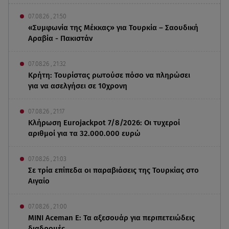
07.08.26 , 21:50
«Συμφωνία της Μέκκας» για Τουρκία – Σαουδική
Αραβία - Πακιστάν
07.08.26 , 21:32
Κρήτη: Τουρίστας ρωτούσε πόσο να πληρώσει
για να ασελγήσει σε 10χρονη
07.08.26 , 21:17
Κλήρωση Eurojackpot 7/8/2026: Οι τυχεροί
αριθμοί για τα 32.000.000 ευρώ
07.08.26 , 21:03
Σε τρία επίπεδα οι παραβιάσεις της Τουρκίας στο
Αιγαίο
07.08.26 , 21:00
MINI Aceman E: Τα αξεσουάρ για περιπετειώδεις
διαδρομές