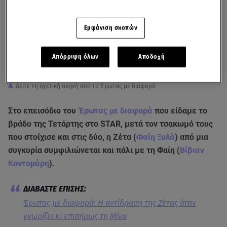
Εμφάνιση σκοπών
Απόρριψη όλων
Αποδοχή
Δείτε τη σχετική σκηνή από το Έρωτας με διαφορά
Στο επεισόδιο του
Έρωτας με διαφορά
που είδαμε το
βράδυ της Τετάρτης στο STAR, μετά τον τσακωμό τους
που στοίχισε και στις δύο, η Ζέτα (
Φαίη Ξυλά
) από μια
συγκυρία συμφιλιώνεται και πάλι με τη Φαίη (
Βίβιαν
Κοντομάρη
).
Έρωτας με διαφορά: Η αντίδραση της Ζέτας όταν
γνωρίζει κι επισήμως τη Μίνα