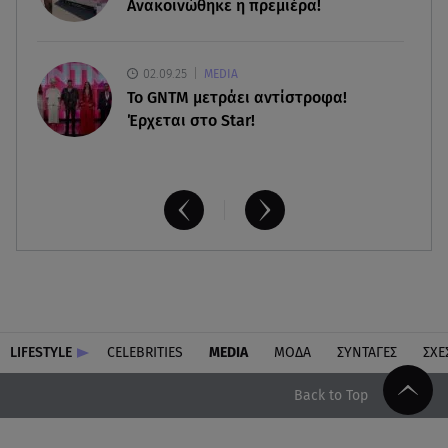
Ανακοινώθηκε η πρεμιέρα!
02.09.25
MEDIA
Το GNTM μετράει αντίστροφα!
Έρχεται στο Star!
LIFESTYLE
CELEBRITIES
MEDIA
ΜΟΔΑ
ΣΥΝΤΑΓΕΣ
ΣΧΕ
Back to Top