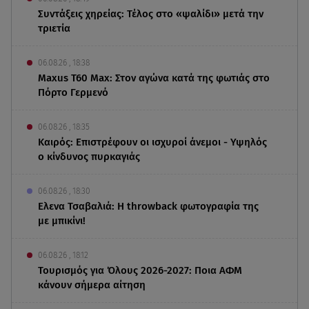
Συντάξεις χηρείας: Τέλος στο «ψαλίδι» μετά την
τριετία
06.08.26 , 18:38
Maxus T60 Max: Στον αγώνα κατά της φωτιάς στο
Πόρτο Γερμενό
06.08.26 , 18:35
Καιρός: Επιστρέφουν οι ισχυροί άνεμοι - Υψηλός
ο κίνδυνος πυρκαγιάς
06.08.26 , 18:30
Ελενα Τσαβαλιά: Η throwback φωτογραφία της
με μπικίνι!
06.08.26 , 18:12
Τουρισμός για Όλους 2026-2027: Ποια ΑΦΜ
κάνουν σήμερα αίτηση