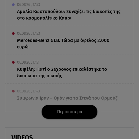
06.08.26 , 17:53
Αμαλία Κωστοπούλου: Συνεχίζει τις διακοπές της
στο κοσμοπολίτικο Κάπρι
06.08.26 , 17:53
Mercedes-Benz GLB: Τώρα με όφελος 2.000
ευρώ
06.08.26 , 17:51
Κυψέλη: Γιατί ο 26χρονος επικαλέστηκε το
δικαίωμα της σιωπής
06.08.26 , 17:43
Συμφωνία Ιράν – Ομάν για τα Στενά του Ορμούζ
Περισσότερα
06.08.26 , 17:12
Μαρία Κορινθίου: «Έχω πατήσει φρένο» -
Δηλώνει χορτασμένη και μπουχτισμένη!
VIDEOS