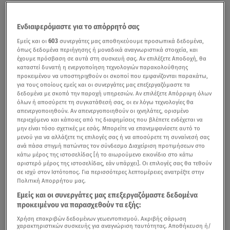
Ενδιαφερόμαστε για το απόρρητό σας
Εμείς και οι
603
συνεργάτες μας αποθηκεύουμε προσωπικά δεδομένα,
όπως δεδομένα περιήγησης ή μοναδικά αναγνωριστικά στοιχεία, και
έχουμε πρόσβαση σε αυτά στη συσκευή σας. Αν επιλέξετε Αποδοχή, θα
καταστεί δυνατή η ενεργοποίηση τεχνολογιών παρακολούθησης
προκειμένου να υποστηριχθούν οι σκοποί που εμφανίζονται παρακάτω,
για τους οποίους εμείς και οι συνεργάτες μας επεξεργαζόμαστε τα
δεδομένα με σκοπό την παροχή υπηρεσιών. Αν επιλέξετε Απόρριψη όλων
όλων ή αποσύρετε τη συγκατάθεσή σας, οι εν λόγω τεχνολογίες θα
απενεργοποιηθούν. Αν απενεργοποιηθούν οι ιχνηλάτες, ορισμένο
περιεχόμενο και κάποιες από τις διαφημίσεις που βλέπετε ενδέχεται να
μην είναι τόσο σχετικές με εσάς. Μπορείτε να επανεμφανίσετε αυτό το
μενού για να αλλάξετε τις επιλογές σας ή να αποσύρετε τη συναίνεσή σας
ανά πάσα στιγμή πατώντας τον σύνδεσμο Διαχείριση προτιμήσεων στο
κάτω μέρος της ιστοσελίδας [ή το αιωρούμενο εικονίδιο στο κάτω
αριστερό μέρος της ιστοσελίδας, εάν υπάρχει]. Οι επιλογές σας θα τεθούν
σε ισχύ στον Ιστότοπος. Για περισσότερες λεπτομέρειες ανατρέξτε στην
Πολιτική Απορρήτου μας.
Εμείς και οι συνεργάτες μας επεξεργαζόμαστε δεδομένα
προκειμένου να παρασχεθούν τα εξής:
Χρήση επακριβών δεδομένων γεωεντοπισμού. Ακριβής σάρωση
χαρακτηριστικών συσκευής για αναγνώριση ταυτότητας. Αποθήκευση ή/