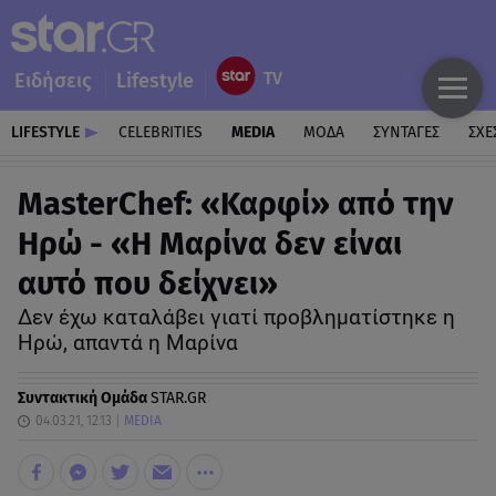
Ειδήσεις
Lifestyle
LIFESTYLE
CELEBRITIES
MEDIA
ΜΟΔΑ
ΣΥΝΤΑΓΕΣ
ΣΧΕ
MasterChef: «Καρφί» από την
Ηρώ - «Η Μαρίνα δεν είναι
αυτό που δείχνει»
Δεν έχω καταλάβει γιατί προβληματίστηκε η
Ηρώ, απαντά η Μαρίνα
Συντακτική Ομάδα
STAR.GR
04.03.21, 12:13
MEDIA