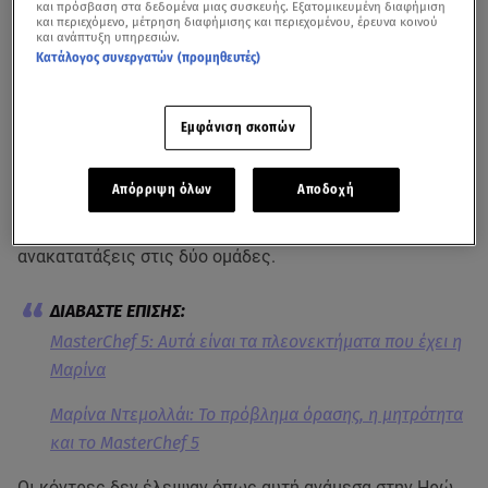
και πρόσβαση στα δεδομένα μιας συσκευής. Εξατομικευμένη διαφήμιση
και περιεχόμενο, μέτρηση διαφήμισης και περιεχομένου, έρευνα κοινού
και ανάπτυξη υπηρεσιών.
Κατάλογος συνεργατών (προμηθευτές)
Εμφάνιση σκοπών
Απόρριψη όλων
Αποδοχή
Τα πάνω κάτω ήρθαν στην κουζίνα του
MasterChef 5
μετά την απόφαση της Μαρίνας να κάνει κάποιες
ανακατατάξεις στις δύο ομάδες.
MasterChef 5: Αυτά είναι τα πλεονεκτήματα που έχει η
Μαρίνα
Μαρίνα Ντεμολλάι: Το πρόβλημα όρασης, η μητρότητα
και το MasterChef 5
Οι κόντρες δεν έλειψαν όπως αυτή ανάμεσα στην Ηρώ