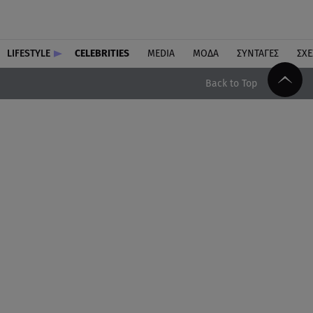
LIFESTYLE
CELEBRITIES
MEDIA
ΜΟΔΑ
ΣΥΝΤΑΓΕΣ
ΣΧΕ
Back to Top