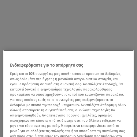
Ενδιαφερόμαστε για το απόρρητό σας
Εμείς και οι
603
συνεργάτες μας αποθηκεύουμε προσωπικά δεδομένα,
όπως δεδομένα περιήγησης ή μοναδικά αναγνωριστικά στοιχεία, και
έχουμε πρόσβαση σε αυτά στη συσκευή σας. Αν επιλέξετε Αποδοχή, θα
καταστεί δυνατή η ενεργοποίηση τεχνολογιών παρακολούθησης
προκειμένου να υποστηριχθούν οι σκοποί που εμφανίζονται παρακάτω,
για τους οποίους εμείς και οι συνεργάτες μας επεξεργαζόμαστε τα
δεδομένα με σκοπό την παροχή υπηρεσιών. Αν επιλέξετε Απόρριψη όλων
όλων ή αποσύρετε τη συγκατάθεσή σας, οι εν λόγω τεχνολογίες θα
απενεργοποιηθούν. Αν απενεργοποιηθούν οι ιχνηλάτες, ορισμένο
περιεχόμενο και κάποιες από τις διαφημίσεις που βλέπετε ενδέχεται να
μην είναι τόσο σχετικές με εσάς. Μπορείτε να επανεμφανίσετε αυτό το
μενού για να αλλάξετε τις επιλογές σας ή να αποσύρετε τη συναίνεσή σας
ανά πάσα στιγμή πατώντας τον σύνδεσμο Διαχείριση προτιμήσεων στο