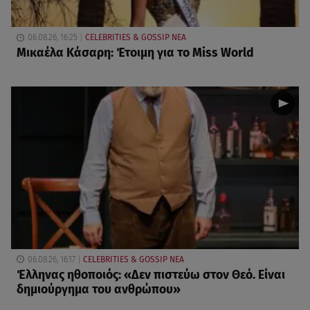
06.08.26, 16:25
CELEBRITIES & GOSSIP ΝΕΑ
Μικαέλα Κάσαρη: Έτοιμη για το Miss World
06.08.26, 16:17
CELEBRITIES & GOSSIP ΝΕΑ
Έλληνας ηθοποιός: «Δεν πιστεύω στον Θεό. Είναι
δημιούργημα του ανθρώπου»