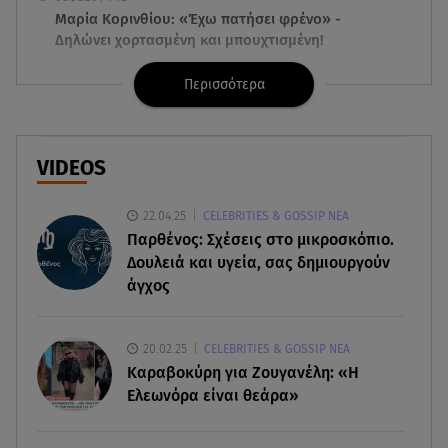
Μαρία Κορινθίου: «Έχω πατήσει φρένο» -
Δηλώνει χορτασμένη και μπουχτισμένη!
Περισσότερα
06.08.26 , 16:57
Άνω Λιόσια: Πήγε να κλέψει καλώδια, έπαθε
ηλεκτροπληξία και πέθανε
VIDEOS
06.08.26 , 16:50
Οι έξι πιο επικίνδυνες εβδομάδες του έτους για
22.04.25
CELEBRITIES & GOSSIP ΝΕΑ
δασικές πυρκαγιές
Παρθένος: Σχέσεις στο μικροσκόπιο.
Δουλειά και υγεία, σας δημιουργούν
06.08.26 , 16:25
άγχος
Μικαέλα Κάσαρη: Έτοιμη για το Miss World
06.08.26 , 16:17
20.02.25
CELEBRITIES & GOSSIP ΝΕΑ
Έλληνας ηθοποιός: «Δεν πιστεύω στον Θεό. Είναι
Καραβοκύρη για Ζουγανέλη: «Η
δημιούργημα του ανθρώπου»
Ελεωνόρα είναι θεάρα»
06.08.26 , 16:00