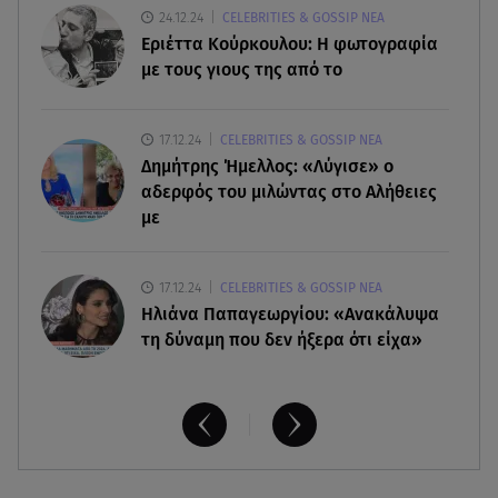
Συντάξεις: Τρέχουν να προλάβουν όσοι είναι
24.12.24
CELEBRITIES & GOSSIP ΝΕΑ
κοντά σε ηλικία συνταξιοδότησης
Εριέττα Κούρκουλου: Η φωτογραφία
με τους γιους της από το
06.08.26 , 16:00
Σημάδια που φανερώνουν διαίσθηση και ότι
17.12.24
CELEBRITIES & GOSSIP ΝΕΑ
ξέρεις να «διαβάζεις» ανθρώπους
Δημήτρης Ήμελλος: «Λύγισε» ο
αδερφός του μιλώντας στο Αλήθειες
με
17.12.24
CELEBRITIES & GOSSIP ΝΕΑ
Ηλιάνα Παπαγεωργίου: «Ανακάλυψα
τη δύναμη που δεν ήξερα ότι είχα»