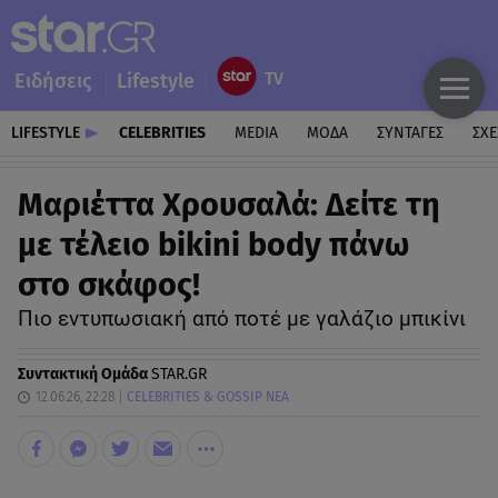
Ειδήσεις
Lifestyle
LIFESTYLE
CELEBRITIES
MEDIA
ΜΟΔΑ
ΣΥΝΤΑΓΕΣ
ΣΧΕ
Μαριέττα Χρουσαλά: Δείτε τη
με τέλειο bikini body πάνω
στο σκάφος!
Πιο εντυπωσιακή από ποτέ με γαλάζιο μπικίνι
Συντακτική Ομάδα
STAR.GR
12.06.26, 22:28
CELEBRITIES & GOSSIP ΝΕΑ