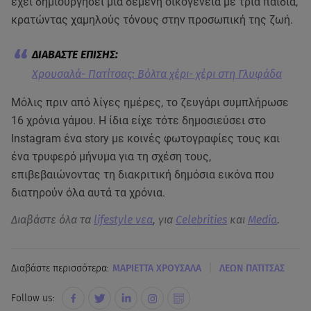
έχει δημιουργήσει μια δεμένη οικογένεια με τρία παιδιά,
κρατώντας χαμηλούς τόνους στην προσωπική της ζωή.
Xρουσαλά- Πατίτσας: Βόλτα χέρι- χέρι στη Γλυφάδα
Μόλις πριν από λίγες ημέρες, το ζευγάρι συμπλήρωσε
16 χρόνια γάμου. Η ίδια είχε τότε δημοσιεύσει στο
Instagram ένα story με κοινές φωτογραφίες τους και
ένα τρυφερό μήνυμα για τη σχέση τους,
επιβεβαιώνοντας τη διακριτική δημόσια εικόνα που
διατηρούν όλα αυτά τα χρόνια.
Διαβάστε όλα τα
lifestyle νεα
, για
Celebrities
και
Media
.
|
Διαβάστε περισσότερα:
ΜΑΡΙΕΤΤΑ ΧΡΟΥΣΑΛΑ
ΛΕΩΝ ΠΑΤΙΤΣΑΣ
Follow us: