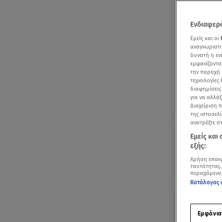
Ενδιαφερό
Εμείς και οι
αναγνωριστι
δυνατή η ε
εμφανίζοντα
την παροχή 
τεχνολογίες
διαφημίσεις
για να αλλά
Διαχείριση 
της ιστοσελί
Δείτε μία παλ
ανατρέξτε σ
Εμείς και
εξής:
Χρήση επακ
ταυτότητας.
περιεχόμενο
Κατάλογος 
Με μι
Εμφάνισ