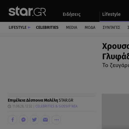
Αθλητικά
Quiz
Ειδήσεις
Lifestyle
Αυτοκίνητο
LIFESTYLE
CELEBRITIES
MEDIA
ΜΟΔΑ
ΣΥΝΤΑΓΕΣ
Xρουσα
Γλυφά
To ζευγάρ
Επιμέλεια
Δέσποινα Μαλέλη
STAR.GR
11.06.26, 12:32
CELEBRITIES & GOSSIP ΝΕΑ