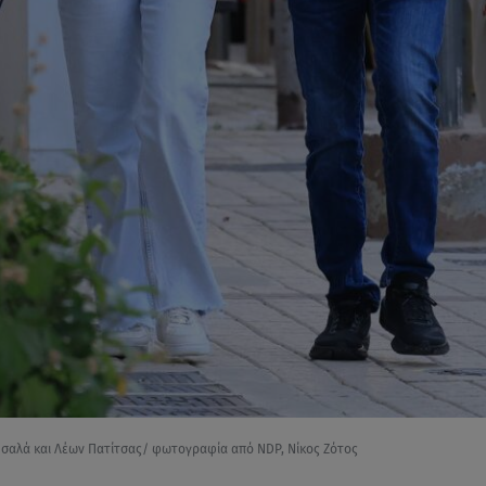
σαλά και Λέων Πατίτσας/ φωτογραφία από NDP, Νίκος Ζότος