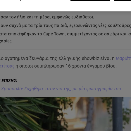
έττα Χρουσαλά και ο Λέων Πατίτσας γιορτάζουν 16 χρόνια γάμου.
γάρι έκανε βόλτα στη Γλυφάδα, κρατώντας χέρι-χέρι.
σαν τον ήλιο και τη μέρα, εμφανώς ευδιάθετοι.
ύουν συχνά με τα τρία τους παιδιά, εξερευνώντας νέες κουλτούρες
τα επισκέφθηκαν το Cape Town, συμμετέχοντας σε σαφάρι και 
χαρίες.
ιο αγαπημένα ζευγάρια της ελληνικής showbiz είναι η
Μαριέτ
ατίτσας
η οποίοι συμπλήρωσαν 16 χρόνια έγγαμου βίου.
 Χρουσαλά: Eυχήθηκε στον γιο της, με μία φωτογραφία του