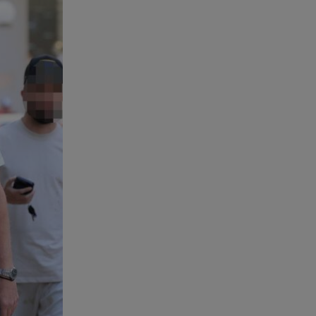
Ισραήλ - Κύπρος - Κρήτη: Το
μεγαλύτερο υποθαλάσσιο
καλώδιο στον κόσμο
06.08.26 , 21:07
Motor Oil: Δωρεά
πυροσβεστικών οχημάτων και
εξοπλισμού στον Άγιο Βασίλειο
06.08.26 , 20:49
Άκης Παυλόπουλος: Η τρυφερή
εξομολόγηση της συζύγου του,
Ελένης Φωτοπούλου
06.08.26 , 20:25
Πώς επικοινωνούν τα
ελικόπτερα στη φωτιά και ο
ρόλος του «συνδέσμου»
06.08.26 , 20:16