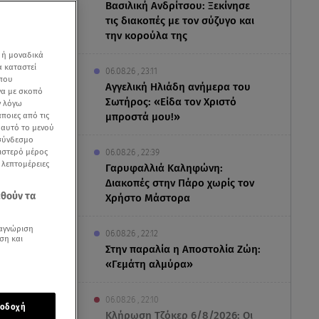
Βασιλική Ανδρίτσου: Ξεκίνησε
τις διακοπές με τον σύζυγο και
την κορούλα της
 ή μοναδικά
α καταστεί
06.08.26 , 23:11
 που
Αγγελική Ηλιάδη ανήμερα του
να με σκοπό
Σωτήρος: «Είδα τον Χριστό
ν λόγω
ποιες από τις
μπροστά μου!»
ε αυτό το μενού
 σύνδεσμο
ριστερό μέρος
06.08.26 , 22:39
ς λεπτομέρειες
Γαρυφαλλιά Καληφώνη:
Διακοπές στην Πάρο χωρίς τον
εθούν τα
Χρήστο Μάστορα
αγνώριση
06.08.26 , 22:12
ση και
Στην παραλία η Αποστολία Ζώη:
«Γεμάτη αλμύρα»
06.08.26 , 22:10
οδοχή
Κλήρωση Τζόκερ 6/8/2026: Οι