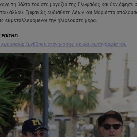
κανε τη βόλτα του στα μαγαζιά της Γλυφάδας και δεν άφησε σ
ι του άλλου. Εμφανώς ευδιάθετη Λέων και Μαριέττα απόλαυσ
υς εκμεταλλευόμενοι την ηλιόλουστη μέρα.
 Χρουσαλά: Eυχήθηκε στον γιο της, με μία φωτογραφία του