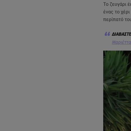
Το ζευγάρι έ
ένας το χέρ
περίπατό το
Mαριέττα