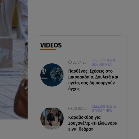
Αθηνά Οικονομάκου από την
Μπόρα Μπόρα: «Έσκασε όλη η
κούραση του χειμώνα»
06.08.26 , 20:04
Σαμοθράκη: Συγκλονιστική
VIDEOS
διάσωση 15χρονης από
δύσβατο φαράγγι
CELEBRITIES &
22.04.25
GOSSIP ΝΕΑ
06.08.26 , 19:44
Παρθένος: Σχέσεις στο
Πότε δεν επιβάλλεται φόρος
μικροσκόπιο. Δουλειά και
κληρονομιάς σε τραπεζικές
υγεία, σας δημιουργούν
καταθέσεις
άγχος
CELEBRITIES &
20.02.25
GOSSIP ΝΕΑ
Καραβοκύρη για
Ζουγανέλη: «Η Ελεωνόρα
είναι θεάρα»