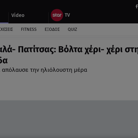
Video
ΣΧΕΣΕΙΣ
FITNESS
ΕΞΟΔΟΣ
QUIZ
λά- Πατίτσας: Βόλτα χέρι- χέρι στ
δα
ι απόλαυσε την ηλιόλουστη μέρα