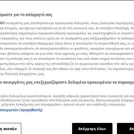
μαστε για το απόρρητό σας
603
συνεργάτες μας αποθηκεύουμε προσωπικά δεδομένα, όπως δεδομένα περιήγησης
κά στοιχεία, και έχουμε πρόσβαση σε αυτά στη συσκευή σας. Αν επιλέξετε Αποδοχή, θ
νεργοποίηση τεχνολογιών παρακολούθησης προκειμένου να υποστηριχθούν οι σκοποί
ι παρακάτω, για τους οποίους εμείς και οι συνεργάτες μας επεξεργαζόμαστε τα δεδομέ
υπηρεσιών. Αν επιλέξετε Απόρριψη όλων όλων ή αποσύρετε τη συγκατάθεσή σας, οι ε
 θα απενεργοποιηθούν. Αν απενεργοποιηθούν οι ιχνηλάτες, ορισμένο περιεχόμενο και κά
 που βλέπετε ενδέχεται να μην είναι τόσο σχετικές με εσάς. Μπορείτε να επανεμφανίσετ
ξετε τις επιλογές σας ή να αποσύρετε τη συναίνεσή σας ανά πάσα στιγμή πατώντας τον
προτιμήσεων στο κάτω μέρος της ιστοσελίδας [ή το αιωρούμενο εικονίδιο στο κάτω α
δας, εάν υπάρχει]. Οι επιλογές σας θα τεθούν σε ισχύ στον Ιστότοπος. Για περισσότερε
αιότερη συνέντευξη της Μαριέττας Χρουσαλά στην εκπομπή "Πάμε Δανάη"/ MEGA
την Πολιτική Απορρήτου μας.
 οι συνεργάτες μας επεξεργαζόμαστε δεδομένα προκειμένου να παρασχ
Δείτε περισσότερα άρθρα μας στα αποτελέσματα αναζήτησης
ριβών δεδομένων γεωεντοπισμού. Ακριβής σάρωση χαρακτηριστικών συσκευής για αν
Add star.gr on Google
 Αποθήκευση ή/και πρόσβαση στα δεδομένα μιας συσκευής. Εξατομικευμένη διαφήμι
, μέτρηση διαφήμισης και περιεχομένου, έρευνα κοινού και ανάπτυξη υπηρεσιών.
συνεργατών (προμηθευτές)
α ματιά
-
by STAR AI
η σκοπών
Απόρριψη όλων
Απ