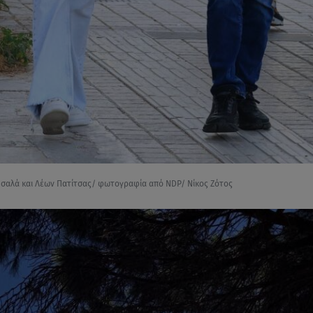
σαλά και Λέων Πατίτσας/ φωτογραφία από NDP/ Νίκος Ζότος