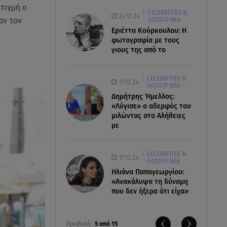
τιγμή ο
CELEBRITIES &
24.12.24
αν τον
GOSSIP ΝΕΑ
Εριέττα Κούρκουλου: Η
φωτογραφία με τους
γιους της από το
CELEBRITIES &
17.12.24
GOSSIP ΝΕΑ
Δημήτρης Ήμελλος:
«Λύγισε» ο αδερφός του
μιλώντας στο Αλήθειες
με
CELEBRITIES &
17.12.24
GOSSIP ΝΕΑ
Ηλιάνα Παπαγεωργίου:
«Ανακάλυψα τη δύναμη
που δεν ήξερα ότι είχα»
Προβολή
5 από 15