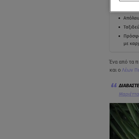
Η Μαρι
Το ζευ
Απόλαυ
Ταξιδε
Πρόσφα
με καρ
Ένα από τα π
και ο
Λέων Π
Mαριέττα