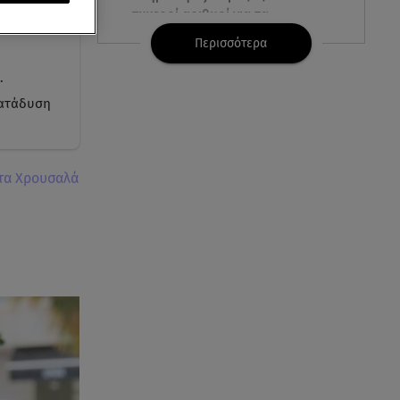
τυχεροί αριθμοί για τα
2.500.000 ευρώ
Περισσότερα
.
06.08.26 , 22:02
Σύγκρουση τραμ στη Γερμανία:
κατάδυση
25 τραυματίες, 7 σε σοβαρή
κατάσταση
τα Χρουσαλά
06.08.26 , 21:59
Νέες τουρκικές προκλήσεις στο
Αιγαίο - Αερομαχία με ελληνικά
F-16
06.08.26 , 21:31
Τροχαίο για τον Mike - Η
ανακοίνωση του ράπερ στα
social media
06.08.26 , 21:22