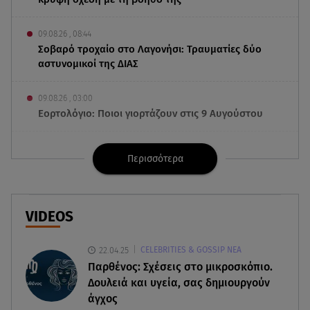
09.08.26 , 08:44
Σοβαρό τροχαίο στο Λαγονήσι: Τραυματίες δύο
αστυνομικοί της ΔΙΑΣ
09.08.26 , 03:00
Εορτολόγιο: Ποιοι γιορτάζουν στις 9 Αυγούστου
08.08.26 , 23:55
Περισσότερα
Αττική: Μπαράζ διαρρήξεων – Λεία 70.000 ευρώ
από μεζονέτα
08.08.26 , 23:30
VIDEOS
Greek Mafia: Χειροπέδες σε «Πίτμπουλ» και
«Μπουλντόγκ»
22.04.25
CELEBRITIES & GOSSIP ΝΕΑ
Παρθένος: Σχέσεις στο μικροσκόπιο.
08.08.26 , 23:00
Δουλειά και υγεία, σας δημιουργούν
Στενά του Ορμούζ: Στο Ιράν ο έλεγχος της
άγχος
εισερχόμενης ναυσιπλοΐας