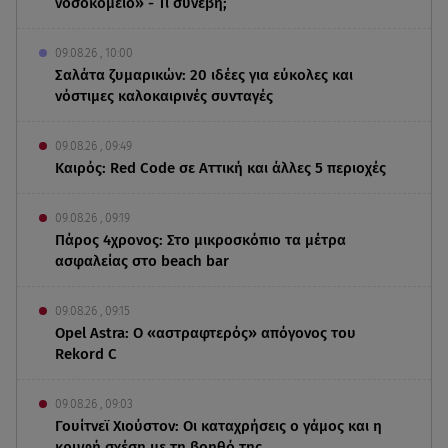
νοσοκομείο» - Τι συνέβη;
09.08.26 , 10:00
Σαλάτα ζυμαρικών: 20 ιδέες για εύκολες και
νόστιμες καλοκαιρινές συνταγές
09.08.26 , 09:49
Καιρός: Red Code σε Αττική και άλλες 5 περιοχές
09.08.26 , 09:19
Πάρος 4χρονος: Στο μικροσκόπιο τα μέτρα
ασφαλείας στο beach bar
09.08.26 , 09:15
Opel Astra: Ο «αστραφτερός» απόγονος του
Rekord C
09.08.26 , 09:03
Γουίτνεϊ Χιούστον: Οι καταχρήσεις ο γάμος και η
κρυφή σχέση με τη βοηθό της