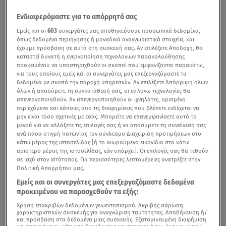
Ενδιαφερόμαστε για το απόρρητό σας
Εμείς και οι
603
συνεργάτες μας αποθηκεύουμε προσωπικά δεδομένα,
όπως δεδομένα περιήγησης ή μοναδικά αναγνωριστικά στοιχεία, και
έχουμε πρόσβαση σε αυτά στη συσκευή σας. Αν επιλέξετε Αποδοχή, θα
καταστεί δυνατή η ενεργοποίηση τεχνολογιών παρακολούθησης
προκειμένου να υποστηριχθούν οι σκοποί που εμφανίζονται παρακάτω,
για τους οποίους εμείς και οι συνεργάτες μας επεξεργαζόμαστε τα
δεδομένα με σκοπό την παροχή υπηρεσιών. Αν επιλέξετε Απόρριψη όλων
όλων ή αποσύρετε τη συγκατάθεσή σας, οι εν λόγω τεχνολογίες θα
απενεργοποιηθούν. Αν απενεργοποιηθούν οι ιχνηλάτες, ορισμένο
περιεχόμενο και κάποιες από τις διαφημίσεις που βλέπετε ενδέχεται να
μην είναι τόσο σχετικές με εσάς. Μπορείτε να επανεμφανίσετε αυτό το
μενού για να αλλάξετε τις επιλογές σας ή να αποσύρετε τη συναίνεσή σας
ανά πάσα στιγμή πατώντας τον σύνδεσμο Διαχείριση προτιμήσεων στο
κάτω μέρος της ιστοσελίδας [ή το αιωρούμενο εικονίδιο στο κάτω
αριστερό μέρος της ιστοσελίδας, εάν υπάρχει]. Οι επιλογές σας θα τεθούν
σε ισχύ στον Ιστότοπος. Για περισσότερες λεπτομέρειες ανατρέξτε στην
Πολιτική Απορρήτου μας.
Εμείς και οι συνεργάτες μας επεξεργαζόμαστε δεδομένα
προκειμένου να παρασχεθούν τα εξής:
Χρήση επακριβών δεδομένων γεωεντοπισμού. Ακριβής σάρωση
χαρακτηριστικών συσκευής για αναγνώριση ταυτότητας. Αποθήκευση ή/
και πρόσβαση στα δεδομένα μιας συσκευής. Εξατομικευμένη διαφήμιση