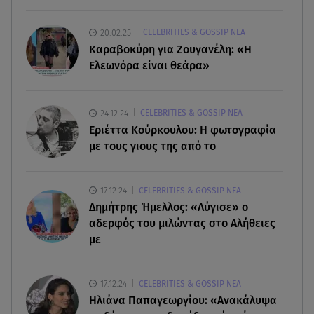
08.08.26 , 22:45
20.02.25
CELEBRITIES & GOSSIP ΝΕΑ
Κρήτη: Τι απαντά η ΕΛ.ΑΣ. για το βίντεο με τον
Καραβοκύρη για Ζουγανέλη: «Η
μεθυσμένο τουρίστα
Ελεωνόρα είναι θεάρα»
08.08.26 , 22:33
Αλεξανδρούπολη: Ανασύρθηκε χωρίς τις
24.12.24
CELEBRITIES & GOSSIP ΝΕΑ
αισθήσεις του ηλικιωμένος από πηγάδι
Εριέττα Κούρκουλου: Η φωτογραφία
με τους γιους της από το
08.08.26 , 22:15
Θεσσαλονίκη: Τρύπησαν με τρυπάνι και
17.12.24
CELEBRITIES & GOSSIP ΝΕΑ
δηλητηρίασαν δύο δέντρα
Δημήτρης Ήμελλος: «Λύγισε» ο
αδερφός του μιλώντας στο Αλήθειες
με
17.12.24
CELEBRITIES & GOSSIP ΝΕΑ
Ηλιάνα Παπαγεωργίου: «Ανακάλυψα