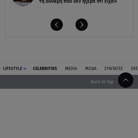
τη δύναμη που δεν ήξερα ότι είχα»
LIFESTYLE
CELEBRITIES
MEDIA
ΜΟΔΑ
ΣΥΝΤΑΓΕΣ
ΣΧΕ
Back to Top