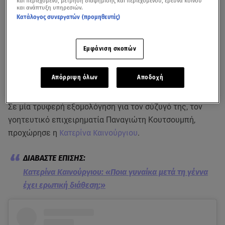
και περιεχόμενο, μέτρηση διαφήμισης και περιεχομένου, έρευνα κοινού
και ανάπτυξη υπηρεσιών.
Κατάλογος συνεργατών (προμηθευτές)
Εμφάνιση σκοπών
Απόρριψη όλων
Αποδοχή
Σε μία τρυφερή εξομολόγηση για τον σύζυγό της, τον
γοητευτικό επιχειρηματία Παναγιώτη Κουτσουμπή,
προχώρησε η
Κατερίνα Καινούργιου
.
Κατερίνα Καινούργιου: «Ποια γυναίκα μετά τη γέννα
έχει ερωτική διάθεση;»