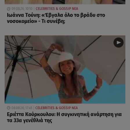
09.08.26, 10:10
CELEBRITIES & GOSSIP ΝΕΑ
Ιωάννα Τούνη: «Έβγαλα όλο το βράδυ στο
νοσοκομείο» - Τι συνέβη;
08.08.26, 17:45
CELEBRITIES & GOSSIP ΝΕΑ
Εριέττα Κούρκουλου: Η συγκινητική ανάρτηση για
τα 33α γενέθλιά της