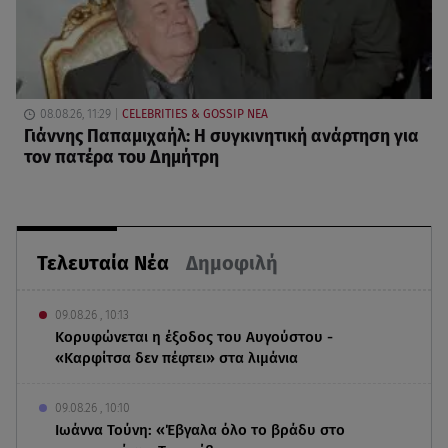
08.08.26, 11:29
CELEBRITIES & GOSSIP ΝΕΑ
Γιάννης Παπαμιχαήλ: Η συγκινητική ανάρτηση για
τον πατέρα του Δημήτρη
Τελευταία Νέα
Δημοφιλή
09.08.26 , 10:13
Κορυφώνεται η έξοδος του Αυγούστου -
«Καρφίτσα δεν πέφτει» στα λιμάνια
09.08.26 , 10:10
Ιωάννα Τούνη: «Έβγαλα όλο το βράδυ στο