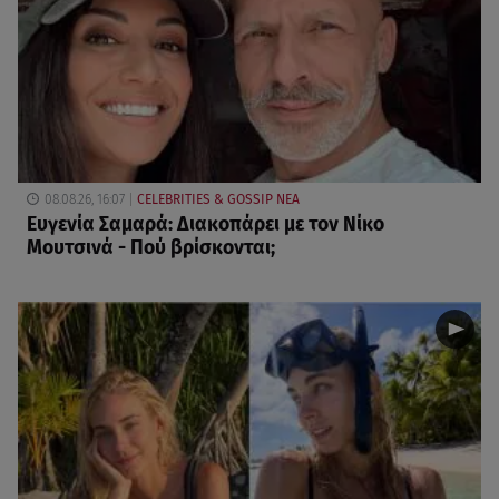
08.08.26, 16:07
CELEBRITIES & GOSSIP ΝΕΑ
Ευγενία Σαμαρά: Διακοπάρει με τον Νίκο
Μουτσινά - Πού βρίσκονται;