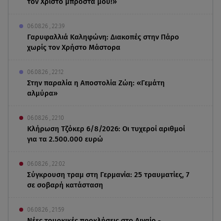
τον Χριστό μπροστά μου!»
06.08.26 , 22:39
Γαρυφαλλιά Καληφώνη: Διακοπές στην Πάρο
χωρίς τον Χρήστο Μάστορα
06.08.26 , 22:12
Στην παραλία η Αποστολία Ζώη: «Γεμάτη
αλμύρα»
06.08.26 , 22:10
Κλήρωση Τζόκερ 6/8/2026: Οι τυχεροί αριθμοί
για τα 2.500.000 ευρώ
06.08.26 , 22:02
Σύγκρουση τραμ στη Γερμανία: 25 τραυματίες, 7
σε σοβαρή κατάσταση
06.08.26 , 21:59
Νέες τουρκικές προκλήσεις στο Αιγαίο -