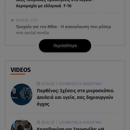
Αερομαχία με ελληνικά F-16
06.08.26 , 21:31
Τροχαίο για τον Mike - Η ανακοίνωση του ράπερ
στα social media
Περισσότερα
06.08.26 , 21:22
Ισραήλ - Κύπρος - Κρήτη: Το μεγαλύτερο
υποθαλάσσιο καλώδιο στον κόσμο
VIDEOS
06.08.26 , 21:07
Motor Oil: Δωρεά πυροσβεστικών οχημάτων και
22.04.25
CELEBRITIES & GOSSIP ΝΕΑ
εξοπλισμού στον Άγιο Βασίλειο
Παρθένος: Σχέσεις στο μικροσκόπιο.
Δουλειά και υγεία, σας δημιουργούν
06.08.26 , 20:49
άγχος
Άκης Παυλόπουλος: Η τρυφερή εξομολόγηση
της συζύγου του, Ελένης Φωτοπούλου
20.02.25
CELEBRITIES & GOSSIP ΝΕΑ
06.08.26 , 20:25
Καραβοκύρη για Ζουγανέλη: «Η