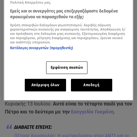
Πολιτική Απορρήτου μας.
Εμείς και οι συνεργάτες μας επεξεργαζόμαστε δεδομένα
προκειμένου να παρασχεθούν τα εξής:
Χρήση επακριβών δεδομένων γεωεντοπισμού. Ακριβής σάρωση
χαρακτηριστικών συσκευής για αναγνώριση ταυτότητας. Αποθήκευση ή/
και πρόσβαση στα δεδομένα μιας συσκευής. Εξατομικευμένη διαφήμιση
και περιεχόμενο, μέτρηση διαφήμισης και περιεχομένου, έρευνα κοινού
και ανάπτυξη υπηρεσιών.
Κατάλογος συνεργατών (προμηθευτές)
Εμφάνιση σκοπών
Ο δημοσιογράφος και παρουσιαστής
Πέτρος Κουσουλό
ς
Απόρριψη όλων
Αποδοχή
πλέει σε πελάγη ευτυχίας, καθώς η σύζυγός του έφερε
στον κόσμο ένα υγιέστατο αγοράκι το πρωί της
Κυριακής 13 Ιουλίου.
Αυτό είναι το τέταρτο παιδί για τον
Πέτρο και το δεύτερο με την
Ευαγγελία Γκαράνη
.
Πέτρος Κουσουλός: Η «μετακόμιση» στον ΑΝΤ1 και οι