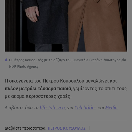
Ο Πέτρος Κουσουλός με τη σύζυγό του Ευαγγελία Γκαράνη /Φωτογραφία
NDP Photo Agency
Η οικογένεια του Πέτρου Κουσουλού μεγαλώνει και
πλέον μετράει τέσσερα παιδιά
, γεμίζοντας το σπίτι τους
με ακόμα περισσότερες χαρές.
Διαβάστε όλα τα
lifestyle νεα
, για
Celebrities
και
Media
.
|
Διαβάστε περισσότερα:
ΠΕΤΡΟΣ ΚΟΥΣΟΥΛΟΣ