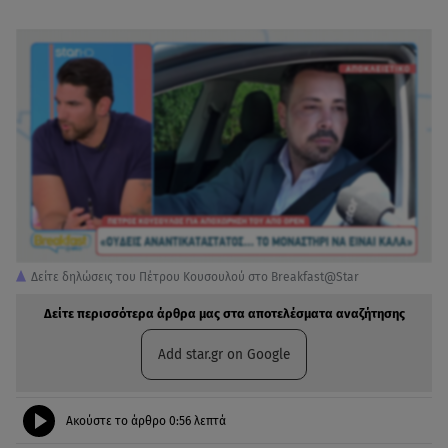
Δείτε δηλώσεις του Πέτρου Κουσουλού στο Breakfast@Star
Δείτε περισσότερα άρθρα μας στα αποτελέσματα αναζήτησης
Add star.gr on Google
Ακούστε το άρθρο
0:56
λεπτά