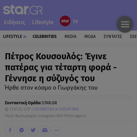
Ειδήσεις
Lifestyle
LIFESTYLE
CELEBRITIES
MEDIA
ΜΟΔΑ
ΣΥΝΤΑΓΕΣ
ΣΧΕ
Πέτρος Κουσουλός: Έγινε
πατέρας για τέταρτη φορά -
Γέννησε η σύζυγός του
Ήρθε στον κόσμο ο Γιωργάκης του
Συντακτική Ομάδα
STAR.GR
13.07.25, 12:57
CELEBRITIES & GOSSIP ΝΕΑ
Πηγή: Φωτογραφίες Instagram/NDP Photo Agency