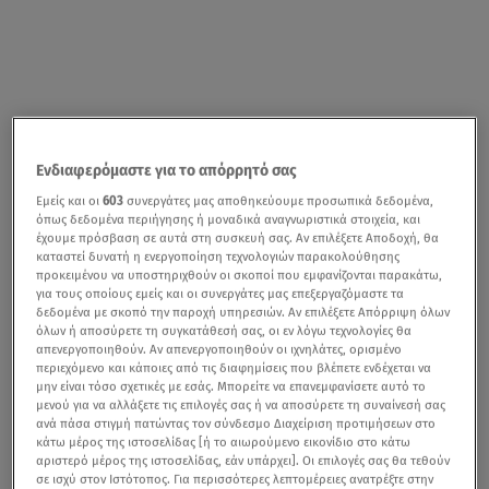
Ενδιαφερόμαστε για το απόρρητό σας
Εμείς και οι
603
συνεργάτες μας αποθηκεύουμε προσωπικά δεδομένα,
όπως δεδομένα περιήγησης ή μοναδικά αναγνωριστικά στοιχεία, και
έχουμε πρόσβαση σε αυτά στη συσκευή σας. Αν επιλέξετε Αποδοχή, θα
καταστεί δυνατή η ενεργοποίηση τεχνολογιών παρακολούθησης
προκειμένου να υποστηριχθούν οι σκοποί που εμφανίζονται παρακάτω,
για τους οποίους εμείς και οι συνεργάτες μας επεξεργαζόμαστε τα
δεδομένα με σκοπό την παροχή υπηρεσιών. Αν επιλέξετε Απόρριψη όλων
όλων ή αποσύρετε τη συγκατάθεσή σας, οι εν λόγω τεχνολογίες θα
απενεργοποιηθούν. Αν απενεργοποιηθούν οι ιχνηλάτες, ορισμένο
περιεχόμενο και κάποιες από τις διαφημίσεις που βλέπετε ενδέχεται να
μην είναι τόσο σχετικές με εσάς. Μπορείτε να επανεμφανίσετε αυτό το
μενού για να αλλάξετε τις επιλογές σας ή να αποσύρετε τη συναίνεσή σας
ανά πάσα στιγμή πατώντας τον σύνδεσμο Διαχείριση προτιμήσεων στο
κάτω μέρος της ιστοσελίδας [ή το αιωρούμενο εικονίδιο στο κάτω
αριστερό μέρος της ιστοσελίδας, εάν υπάρχει]. Οι επιλογές σας θα τεθούν
σε ισχύ στον Ιστότοπος. Για περισσότερες λεπτομέρειες ανατρέξτε στην