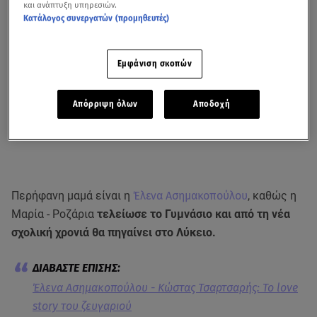
και ανάπτυξη υπηρεσιών.
Κατάλογος συνεργατών (προμηθευτές)
Εμφάνιση σκοπών
Απόρριψη όλων
Αποδοχή
Περήφανη μαμά είναι η
Έλενα Ασημακοπούλου
, καθώς η
Μαρία - Ροζάρια
τελείωσε το Γυμνάσιο και από τη νέα
σχολική χρονιά θα πηγαίνει στο Λύκειο.
Έλενα Ασημακοπούλου - Κώστας Τσαρτσαρής: Το love
story του ζευγαριού