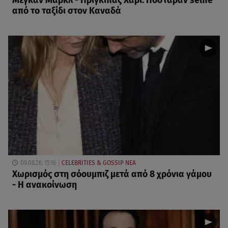
Μέγκαν Μαρκλ - Πρίγκιπας Χάρι: Πόσταραν selfie
από το ταξίδι στον Καναδά
09.08.26, 15:16
CELEBRITIES & GOSSIP ΝΕΑ
Χωρισμός στη σόουμπιζ μετά από 8 χρόνια γάμου
- Η ανακοίνωση