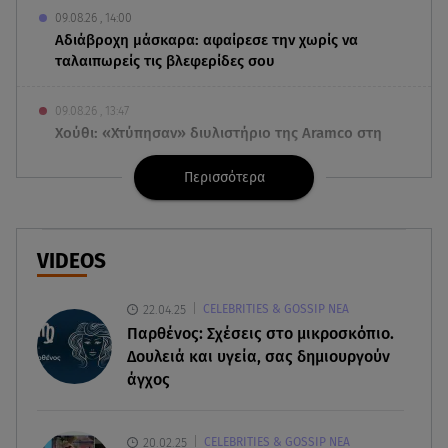
09.08.26 , 14:00
Αδιάβροχη μάσκαρα: αφαίρεσε την χωρίς να
ταλαιπωρείς τις βλεφερίδες σου
09.08.26 , 13:47
Χούθι: «Χτύπησαν» διυλιστήριο της Aramco στη
Σαουδική Αραβία
Περισσότερα
09.08.26 , 13:31
Μήλος: Ελικόπτερο προσγειώθηκε στο
Σαρακήνικο
VIDEOS
09.08.26 , 13:30
22.04.25
CELEBRITIES & GOSSIP ΝΕΑ
Μαντόνα για Γουίλιαμ Όρμπιτ: «Η μουσική σου
Παρθένος: Σχέσεις στο μικροσκόπιο.
μου έδωσε ένα μαγικό χαλί»
Δουλειά και υγεία, σας δημιουργούν
άγχος
09.08.26 , 13:15
Σε Red Code και αύριο Αττική και 15 ακόμα
περιοχές - 400 φωτιές σε 10 μέρες
20.02.25
CELEBRITIES & GOSSIP ΝΕΑ