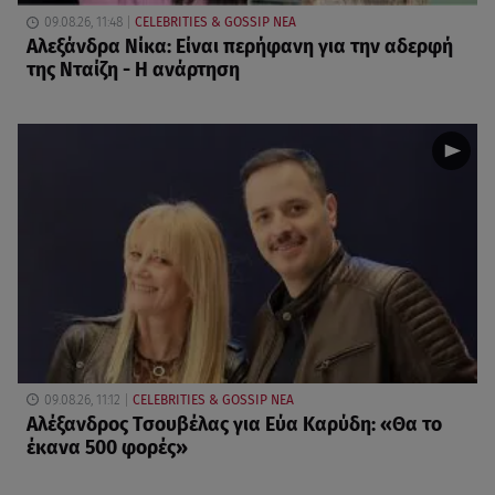
09.08.26, 11:48
CELEBRITIES & GOSSIP ΝΕΑ
Αλεξάνδρα Νίκα: Είναι περήφανη για την αδερφή
της Νταίζη - Η ανάρτηση
09.08.26, 11:12
CELEBRITIES & GOSSIP ΝΕΑ
Αλέξανδρος Τσουβέλας για Εύα Καρύδη: «Θα το
έκανα 500 φορές»