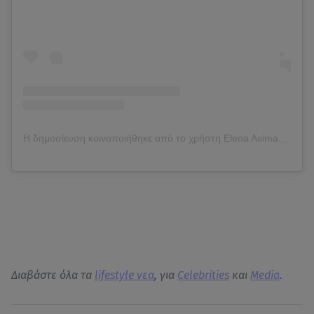
Η δημοσίευση κοινοποιήθηκε από το χρήστη Elena Asimakopoulou (@elena_asimakopoulou)
Διαβάστε όλα τα
lifestyle νεα
, για
Celebrities
και
Media
.