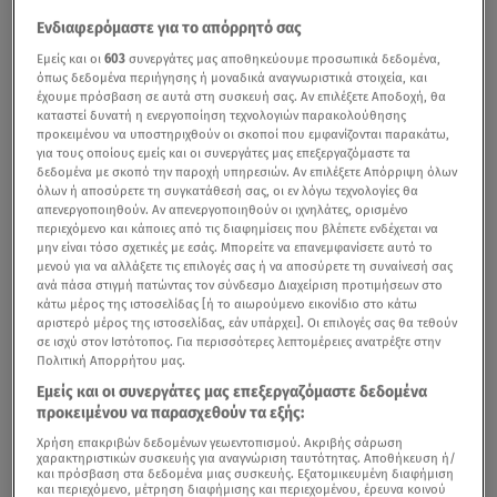
Ενδιαφερόμαστε για το απόρρητό σας
Εμείς και οι
603
συνεργάτες μας αποθηκεύουμε προσωπικά δεδομένα,
όπως δεδομένα περιήγησης ή μοναδικά αναγνωριστικά στοιχεία, και
έχουμε πρόσβαση σε αυτά στη συσκευή σας. Αν επιλέξετε Αποδοχή, θα
καταστεί δυνατή η ενεργοποίηση τεχνολογιών παρακολούθησης
προκειμένου να υποστηριχθούν οι σκοποί που εμφανίζονται παρακάτω,
για τους οποίους εμείς και οι συνεργάτες μας επεξεργαζόμαστε τα
δεδομένα με σκοπό την παροχή υπηρεσιών. Αν επιλέξετε Απόρριψη όλων
όλων ή αποσύρετε τη συγκατάθεσή σας, οι εν λόγω τεχνολογίες θα
απενεργοποιηθούν. Αν απενεργοποιηθούν οι ιχνηλάτες, ορισμένο
περιεχόμενο και κάποιες από τις διαφημίσεις που βλέπετε ενδέχεται να
μην είναι τόσο σχετικές με εσάς. Μπορείτε να επανεμφανίσετε αυτό το
μενού για να αλλάξετε τις επιλογές σας ή να αποσύρετε τη συναίνεσή σας
ανά πάσα στιγμή πατώντας τον σύνδεσμο Διαχείριση προτιμήσεων στο
κάτω μέρος της ιστοσελίδας [ή το αιωρούμενο εικονίδιο στο κάτω
αριστερό μέρος της ιστοσελίδας, εάν υπάρχει]. Οι επιλογές σας θα τεθούν
σε ισχύ στον Ιστότοπος. Για περισσότερες λεπτομέρειες ανατρέξτε στην
Πολιτική Απορρήτου μας.
Εμείς και οι συνεργάτες μας επεξεργαζόμαστε δεδομένα
προκειμένου να παρασχεθούν τα εξής:
Χρήση επακριβών δεδομένων γεωεντοπισμού. Ακριβής σάρωση
χαρακτηριστικών συσκευής για αναγνώριση ταυτότητας. Αποθήκευση ή/
και πρόσβαση στα δεδομένα μιας συσκευής. Εξατομικευμένη διαφήμιση
και περιεχόμενο, μέτρηση διαφήμισης και περιεχομένου, έρευνα κοινού