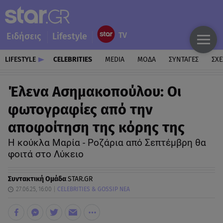
Ειδήσεις
Lifestyle
LIFESTYLE
CELEBRITIES
MEDIA
ΜΟΔΑ
ΣΥΝΤΑΓΕΣ
ΣΧΕ
Έλενα Ασημακοπούλου: Οι
φωτογραφίες από την
αποφοίτηση της κόρης της
Η κούκλα Μαρία - Ροζάρια από Σεπτέμβρη θα
φοιτά στο Λύκειο
Συντακτική Ομάδα
STAR.GR
27.06.25, 16:00
CELEBRITIES & GOSSIP ΝΕΑ