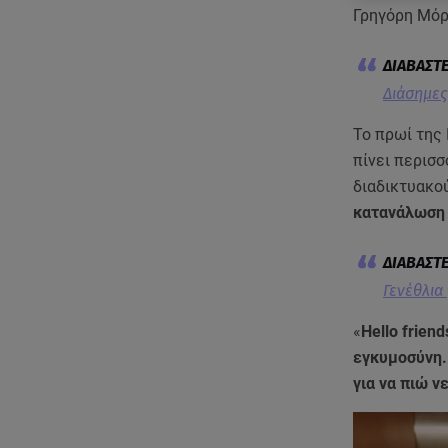
Γρηγόρη Μόρ
Διάσημες
Το πρωί της
πίνει περισ
διαδικτυακο
κατανάλωση
Γενέθλια
«
Hello frien
εγκυμοσύνη.
για να πιώ ν