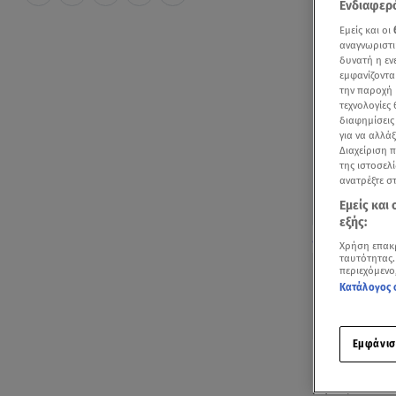
Ενδιαφερό
Εμείς και οι
αναγνωριστι
δυνατή η ε
εμφανίζοντα
την παροχή 
τεχνολογίες
διαφημίσεις
για να αλλά
Διαχείριση 
της ιστοσελί
ανατρέξτε σ
Εμείς και
εξής:
Ευρυδίκη Βαλα
Χρήση επακ
ταυτότητας.
περιεχόμενο
Κατάλογος 
Εμφάνισ
Η
Ευρυδίκη 
μήνες από τ