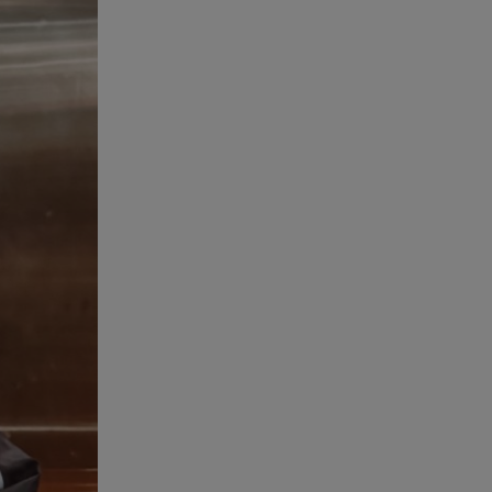
07.08.26 , 20:47
Χανιά: Νεκρή βρέθηκε
αγνοούμενη - Ξέφυγε από
αστυνομικούς που την
εντόπισαν
07.08.26 , 20:18
Μυστράς: Κρίσιμος για το
κατηγορητήριο ο χρόνος
θανάτου του 90χρονου
07.08.26 , 20:13
Κυψέλη: Tι βρέθηκε στο
διαμέρισμα της 38χρονης Λίζα
07.08.26 , 19:15
Συντάξεις Σεπτεμβρίου: Πότε θα
μπουν τα χρήματα στους
λογαριασμούς