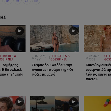
ΣΗΣ
LEBRITIES &
07.08.26,
CELEBRITIES &
07.08.26,
CELE
OSSIP ΝΕΑ
14:44
GOSSIP ΝΕΑ
13:33
GOSS
 - Δημήτρης
Στεφανίδου: «Κόβει» την
Καινούργιου:Πέ
: Η throwback
ανάσα με το σώμα της - Οι
συνεργάτιδά τη
πό την Ίμπιζα
πόζες με μαγιό
λείπεις πάντα κα
πάντα»