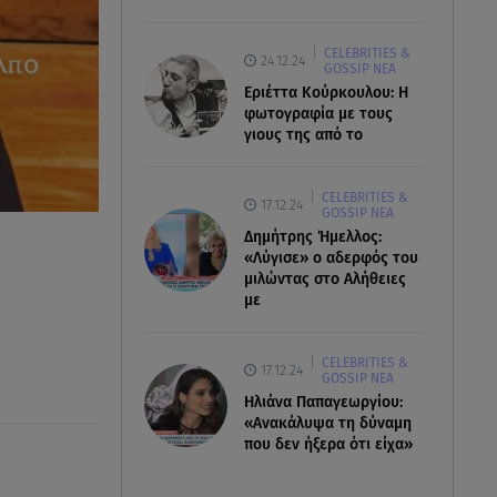
CELEBRITIES &
24.12.24
GOSSIP ΝΕΑ
Εριέττα Κούρκουλου: Η
φωτογραφία με τους
γιους της από το
CELEBRITIES &
17.12.24
GOSSIP ΝΕΑ
Δημήτρης Ήμελλος:
«Λύγισε» ο αδερφός του
μιλώντας στο Αλήθειες
με
CELEBRITIES &
17.12.24
GOSSIP ΝΕΑ
Ηλιάνα Παπαγεωργίου:
«Ανακάλυψα τη δύναμη
που δεν ήξερα ότι είχα»