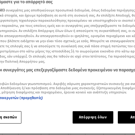
μαστε για το απόρρητό σας
603
συνεργάτες μας αποθηκεύουμε προσωπικά δεδομένα, όπως δεδομένα περιήγησης
κά στοιχεία, και έχουμε πρόσβαση σε αυτά στη συσκευή σας. Αν επιλέξετε Αποδοχή, θ
νεργοποίηση τεχνολογιών παρακολούθησης προκειμένου να υποστηριχθούν οι σκοποί
ι παρακάτω, για τους οποίους εμείς και οι συνεργάτες μας επεξεργαζόμαστε τα δεδομέ
υπηρεσιών. Αν επιλέξετε Απόρριψη όλων όλων ή αποσύρετε τη συγκατάθεσή σας, οι ε
 θα απενεργοποιηθούν. Αν απενεργοποιηθούν οι ιχνηλάτες, ορισμένο περιεχόμενο και κά
 που βλέπετε ενδέχεται να μην είναι τόσο σχετικές με εσάς. Μπορείτε να επανεμφανίσετ
ξετε τις επιλογές σας ή να αποσύρετε τη συναίνεσή σας ανά πάσα στιγμή πατώντας τον
προτιμήσεων στο κάτω μέρος της ιστοσελίδας [ή το αιωρούμενο εικονίδιο στο κάτω α
δας, εάν υπάρχει]. Οι επιλογές σας θα τεθούν σε ισχύ στον Ιστότοπος. Για περισσότερε
την Πολιτική Απορρήτου μας.
 οι συνεργάτες μας επεξεργαζόμαστε δεδομένα προκειμένου να παρασχ
βάνη: Η αποκάλυψη για το φύλο του μωρού / Βίντεο: Χαμογέλα και Πάλι
ριβών δεδομένων γεωεντοπισμού. Ακριβής σάρωση χαρακτηριστικών συσκευής για αν
 Αποθήκευση ή/και πρόσβαση στα δεδομένα μιας συσκευής. Εξατομικευμένη διαφήμι
Δείτε περισσότερα άρθρα μας στα αποτελέσματα αναζήτησης
, μέτρηση διαφήμισης και περιεχομένου, έρευνα κοινού και ανάπτυξη υπηρεσιών.
συνεργατών (προμηθευτές)
Add star.gr on Google
η σκοπών
Απόρριψη όλων
Απ
Βαλαβάνη
διανύει τον 5ο μήνα της εγκυμοσύνης της και σε τέ
ώρα θα κρατάει στην αγκαλιά της τον πρώτο καρπό του έρωτά