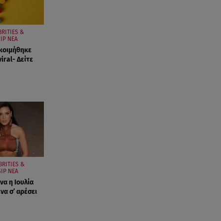
BRITIES &
IP ΝΕΑ
κοιμήθηκε
viral- Δείτε
BRITIES &
IP ΝΕΑ
να η Ιουλία
να σ’ αρέσει