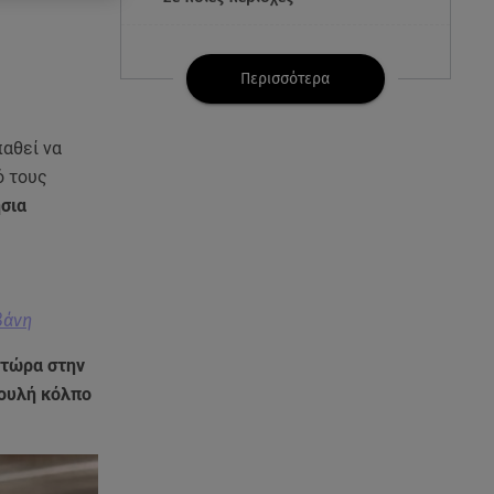
07.08.26 , 21:32
Κρήτη: Τουρίστας ρωτούσε
Περισσότερα
πόσο να πληρώσει για να
ασελγήσει σε 10χρονη
αθεί να
ό τους
07.08.26 , 21:17
Κλήρωση Eurojackpot
ήσια
7/8/2026: Οι τυχεροί αριθμοί για
τα 32.000.000 ευρώ
07.08.26 , 21:03
βάνη
Σε τρία επίπεδα οι παραβιάσεις
της Τουρκίας στο Αιγαίο
ά τώρα στην
βουλή κόλπο
07.08.26 , 21:00
MINI Aceman E: Τα αξεσουάρ για
περιπετειώδεις διαδρομές