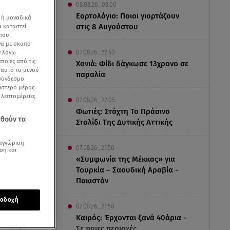
08.08.26 , 03:00
Εορτολόγιο: Ποιοι γιορτάζουν
 ή μοναδικά
στις 8 Αυγούστου
α καταστεί
 που
να με σκοπό
07.08.26 , 22:40
ν λόγω
ποιες από τις
Χανιά: Φίδι δάγκωσε 13χρονο σε
ε αυτό το μενού
παραλία
 σύνδεσμο
ριστερό μέρος
ς λεπτομέρειες
07.08.26 , 22:05
Φωτιές: Στάχτη Το Πράσινο
εθούν τα
Στολίδι Της Δυτικής Αττικής
αγνώριση
07.08.26 , 21:50
ση και
«Συμφωνία της Μέκκας» για
Τουρκία – Σαουδική Αραβία -
Πακιστάν
οδοχή
07.08.26 , 21:50
σσερις
Καιρός: Έρχονται ξανά 40άρια -
 της με τον
Σε ποιες περιοχές