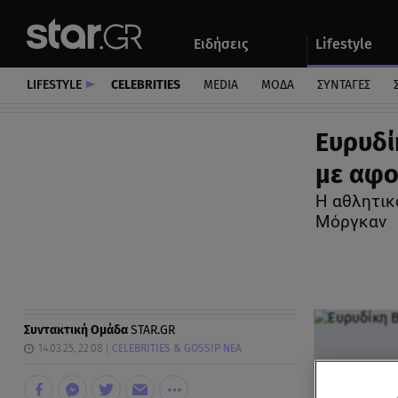
Αθλητικά
Quiz
Ειδήσεις
Lifestyle
Αυτοκίνητο
LIFESTYLE
CELEBRITIES
MEDIA
ΜΟΔΑ
ΣΥΝΤΑΓΕΣ
Ευρυδί
με αφο
Η αθλητικ
Μόργκαν
Συντακτική Ομάδα
STAR.GR
14.03.25, 22:08
CELEBRITIES & GOSSIP ΝΕΑ