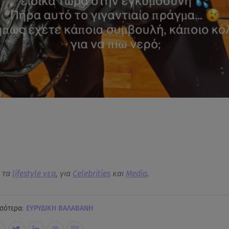
α τα
lifestyle νεα
, για
Celebrities
και
Media
.
σότερα:
ΕΥΡΥΔΙΚΗ ΒΑΛΑΒΑΝΗ