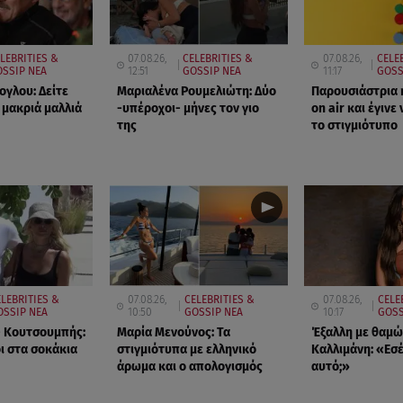
LEBRITIES &
07.08.26,
CELEBRITIES &
07.08.26,
CELE
SSIP ΝΕΑ
12:51
GOSSIP ΝΕΑ
11:17
GOSS
ογλου: Δείτε
Μαριαλένα Ρουμελιώτη: Δύο
Παρουσιάστρια 
 μακριά μαλλιά
-υπέροχοι- μήνες τον γιο
on air και έγινε 
της
το στιγμιότυπο
LEBRITIES &
07.08.26,
CELEBRITIES &
07.08.26,
CELE
OSSIP ΝΕΑ
10:50
GOSSIP ΝΕΑ
10:17
GOSS
- Κουτσουμπής:
Μαρία Μενούνος: Τα
Έξαλλη με θαμώ
ι στα σοκάκια
στιγμιότυπα με ελληνικό
Καλλιμάνη: «Εσέ
άρωμα και ο απολογισμός
αυτό;»