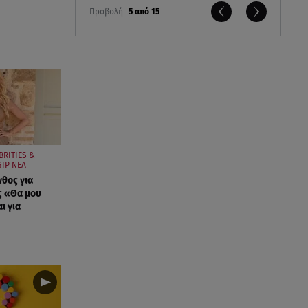
Προβολή
5 από 15
BRITIES &
IP ΝΕΑ
νθος για
ς «Θα μου
ι για