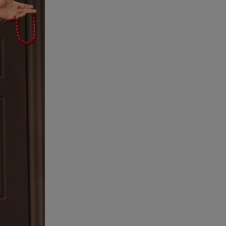
ξέφρενος χορός με τιάρα μέσα
στο σπίτι της
05.08.26 , 23:00
Σίσσυ Χρηστίδου: Πιο όμορφη
και λαμπερή κι από το
ηλιοβασίλεμα στα Χανιά!
05.08.26 , 22:36
Μακελειό σε σπίτι στη Βόρεια
Καρολίνα: Νεκρά τρία μέλη
οικογένειας
05.08.26 , 22:35
Αλεξάνδρα Νίκα: Η... χρυσή ώρα
στο σκάφος με την καλύτερη
παρέα!
05.08.26 , 22:27
Πόρτο Ράφτη: Bίντεο