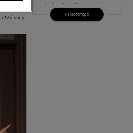
Θεοδωρίδου: «Είσαι η καλύτερη
μαμά του κόσμου» – Το βίντεο
Περισσότερα
που έγινε viral
 αλλά και η
06.08.26 , 07:29
Φωτιά τώρα στη Σητεία - Ήχησε
το 112
06.08.26 , 03:00
Εορτολόγιο: Ποιοι γιορτάζουν
στις 6 Αυγούστου
05.08.26 , 23:39
Άριελ Κωνσταντινίδη:
«Αντιμετωπίζουν τον Γιάννη
Παπαμιχαήλ ως "Γιαννάκη"»
05.08.26 , 23:20
Η Μέγκαν Μαρκλ έγινε 45! Ο