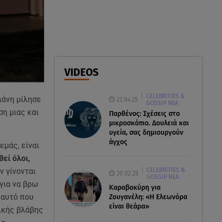
Ντοκουμέντο Από Το
Θανατηφόρο Τροχαίο
05.08.26 , 22:19
Σαμοθράκη: «Μαμά νόμιζες ότι
δε θα σε ξαναδώ;» -Τα πρώτα
VIDEOS
λόγια του 22χρονου
CELEBRITIES &
05.08.26 , 21:48
ιάνη μίλησε
22.04.25
GOSSIP ΝΕΑ
Starte - Γιώργος Δουατζής: «Με
η μιας και
Παρθένος: Σχέσεις στο
θέλγει ιδιαιτέρως κάθε μορφή
μικροσκόπιο. Δουλειά και
τέχνης»
υγεία, σας δημιουργούν
άγχος
εμάς, είναι
εί όλοι,
CELEBRITIES &
ν γίνονται
20.02.25
GOSSIP ΝΕΑ
για να βρω
Καραβοκύρη για
 αυτό που
Ζουγανέλη: «Η Ελεωνόρα
είναι θεάρα»
θικής βλάβης