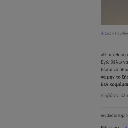
Σοφία Παυλίδ
«Η υπόθεση α
Εγώ θέλω να
θέλω να αθω
να μην το ζή
δεν κοιμάμαι
Διαβάστε όλ
Διαβάστε περισ
Follow us: