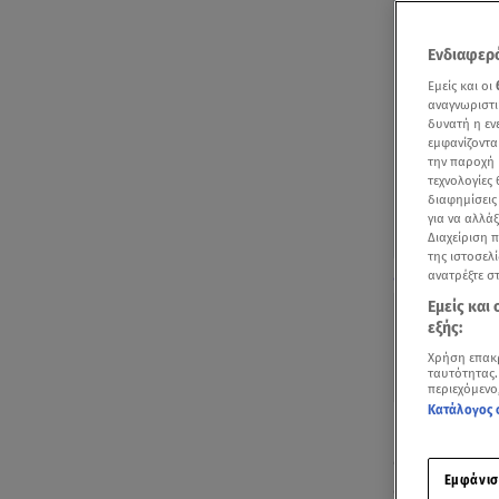
Ενδιαφερό
Εμείς και οι
αναγνωριστι
δυνατή η ε
εμφανίζοντα
την παροχή 
τεχνολογίες
διαφημίσεις
για να αλλά
Διαχείριση 
της ιστοσελί
Οι δηλώσεις τ
ανατρέξτε σ
Εμείς και
εξής:
Χρήση επακ
ταυτότητας.
περιεχόμενο
Κατάλογος 
Για ακόμα μι
δικαστήρια. 
Εμφάνισ
απόφασης, κ