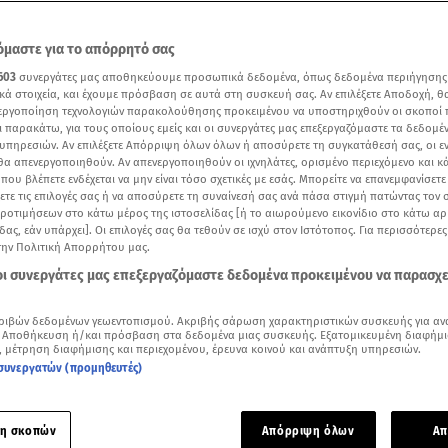
μαστε για το απόρρητό σας
603
συνεργάτες μας αποθηκεύουμε προσωπικά δεδομένα, όπως δεδομένα περιήγησης
κά στοιχεία, και έχουμε πρόσβαση σε αυτά στη συσκευή σας. Αν επιλέξετε Αποδοχή, θ
νεργοποίηση τεχνολογιών παρακολούθησης προκειμένου να υποστηριχθούν οι σκοποί
ι παρακάτω, για τους οποίους εμείς και οι συνεργάτες μας επεξεργαζόμαστε τα δεδομέ
υπηρεσιών. Αν επιλέξετε Απόρριψη όλων όλων ή αποσύρετε τη συγκατάθεσή σας, οι ε
 θα απενεργοποιηθούν. Αν απενεργοποιηθούν οι ιχνηλάτες, ορισμένο περιεχόμενο και κά
 που βλέπετε ενδέχεται να μην είναι τόσο σχετικές με εσάς. Μπορείτε να επανεμφανίσετ
ξετε τις επιλογές σας ή να αποσύρετε τη συναίνεσή σας ανά πάσα στιγμή πατώντας τον
προτιμήσεων στο κάτω μέρος της ιστοσελίδας [ή το αιωρούμενο εικονίδιο στο κάτω α
δας, εάν υπάρχει]. Οι επιλογές σας θα τεθούν σε ισχύ στον Ιστότοπος. Για περισσότερε
ου Μάνου Παπαγιάννη στις κάμερες/ βίντεο Το Πρωινό
την Πολιτική Απορρήτου μας.
 οι συνεργάτες μας επεξεργαζόμαστε δεδομένα προκειμένου να παρασχ
Δείτε περισσότερα άρθρα μας στα αποτελέσματα αναζήτησης
ριβών δεδομένων γεωεντοπισμού. Ακριβής σάρωση χαρακτηριστικών συσκευής για αν
Add star.gr on Google
 Αποθήκευση ή/και πρόσβαση στα δεδομένα μιας συσκευής. Εξατομικευμένη διαφήμι
, μέτρηση διαφήμισης και περιεχομένου, έρευνα κοινού και ανάπτυξη υπηρεσιών.
συνεργατών (προμηθευτές)
α φορά ο
Μάνος Παπαγιάννης και η Σοφία Παυλίδου
βρέθηκαν 
Οι δύο ηθοποιοί έδωσαν το «παρών» στο Εφετείο για την έφε
η σκοπών
Απόρριψη όλων
Απ
ατά την οποία ο Μάνος Παπαγιάννης είχε κριθεί ένοχος
με πο