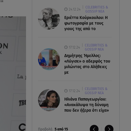
ία
CELEBRITIES &
24.12.24
GOSSIP ΝΕΑ
Εριέττα Κούρκουλου: Η
φωτογραφία με τους
γιους της από το
CELEBRITIES &
17.12.24
GOSSIP ΝΕΑ
Δημήτρης Ήμελλος:
«Λύγισε» ο αδερφός του
μιλώντας στο Αλήθειες
με
CELEBRITIES &
17.12.24
GOSSIP ΝΕΑ
Ηλιάνα Παπαγεωργίου:
«Ανακάλυψα τη δύναμη
που δεν ήξερα ότι είχα»
Προβολή
5 από 15