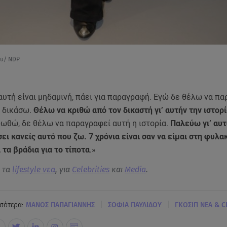
ου/ NDP
υτή είναι μηδαμινή, πάει για παραγραφή. Εγώ δε θέλω να πα
 δικάσω.
Θέλω να κριθώ από τον δικαστή γι’ αυτήν την ιστορ
ωθώ, δε θέλω να παραγραφεί αυτή η ιστορία.
Παλεύω γι’ αυτ
σει κανείς αυτό που ζω. 7 χρόνια είναι σαν να είμαι στη φυλα
 τα βράδια για το τίποτα
.»
α τα
lifestyle νεα
, για
Celebrities
και
Media
.
|
|
σότερα:
ΜΑΝΟΣ ΠΑΠΑΓΙΑΝΝΗΣ
ΣΟΦΙΑ ΠΑΥΛΙΔΟΥ
ΓΚΟΣΙΠ ΝΕΑ & C