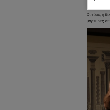
φυλάκισης 4
Ωστόσο, η
δί
μάρτυρες απ