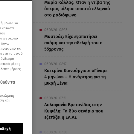
Μαρία Κάλλας: Όταν η ντίβα της
όπερας μίλησε σπαστά ελληνικά
στο ραδιόφωνο
 ή μοναδικά
α καταστεί
06.08.26 , 08:35
 που
Μυστράς: Είχε εξαπατήσει
να με σκοπό
ακόμη και την αδελφή του ο
ν λόγω
ποιες από τις
55χρονος
ε αυτό το μενού
 σύνδεσμο
ριστερό μέρος
06.08.26 , 08:17
ς λεπτομέρειες
Κατερίνα Καινούργιου: «Γίναμε
4 μηνών» – Η ανάρτηση για τη
εθούν τα
μικρή Ξένια
αγνώριση
06.08.26 , 07:51
ση και
Δολοφονία Βρετανίδας στην
Κυψέλη: Τα δύο σενάρια που
στα
εξετάζει η ΕΛ.ΑΣ
ση της
οδοχή
ινή
06.08.26 , 07:50