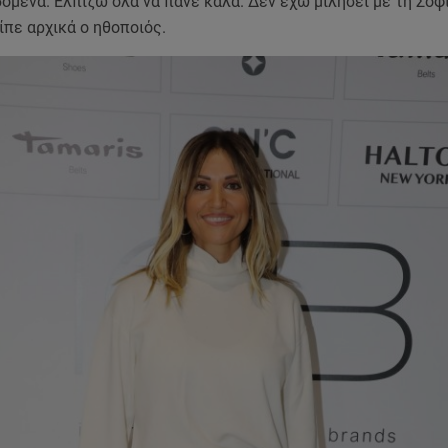
δομένα. Ελπίζω όλα να πάνε καλά. Δεν έχω μιλήσει με τη Σοφ
ίπε αρχικά ο ηθοποιός.