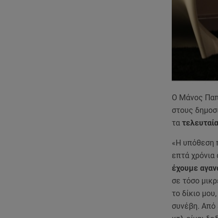
Ο Μάνος Παπ
στους δημοσ
τα
τελευταία 
«Η υπόθεση π
επτά χρόνια 
έχουμε αγαν
σε τόσο μικ
το δίκιο μου
συνέβη. Από 