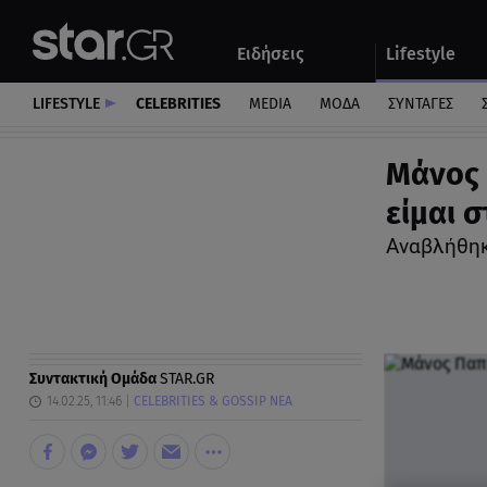
Αθλητικά
Quiz
Ειδήσεις
Lifestyle
Αυτοκίνητο
LIFESTYLE
CELEBRITIES
MEDIA
ΜΟΔΑ
ΣΥΝΤΑΓΕΣ
Μάνος 
είμαι 
Αναβλήθηκ
Συντακτική Ομάδα
STAR.GR
14.02.25, 11:46
CELEBRITIES & GOSSIP ΝΕΑ