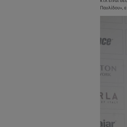
κτλ είναι δε
Παυλίδου», ε