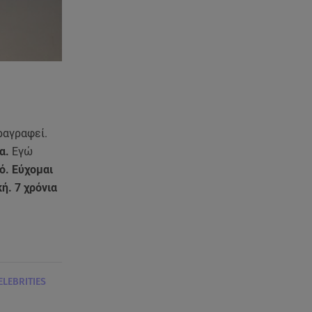
ραγραφεί.
ία.
Εγώ
ό. Εύχομαι
κή. 7 χρόνια
ELEBRITIES