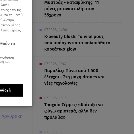
Μυστράς - καταψύκτης: 11
ν λόγω
μήνες με αναστολή στον
ποιες από τις
55χρονο
ε αυτό το μενού
 σύνδεσμο
ριστερό μέρος
07.08.26 , 14:00
ς λεπτομέρειες
K-beauty blush: Τα viral ρουζ
που υπόσχονται το πολυπόθητο
εθούν τα
κορεάτικο glow
αγνώριση
ση και
07.08.26 , 13:42
Παραλίες: Πάνω από 1.500
έλεγχοι - Στη μάχη drones και
νέες τεχνολογίες
οδοχή
07.08.26 , 13:36
Τροχαίο Σέρρες: «Κοίταξα να
φύγω αριστερά, αλλά δεν
 Αργυράκη
πρόλαβα»
07.08.26 , 13:33