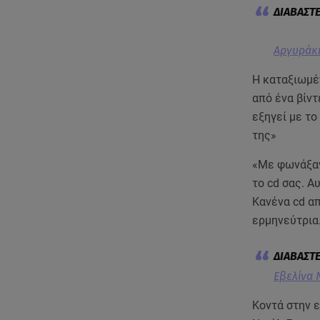
Αργυράκη
Η καταξιωμέν
από ένα βίντ
εξηγεί με το
της»
«Με φωνάξανε
το cd σας. Α
Κανένα cd απ
ερμηνεύτρια
Εβελίνα 
Κοντά στην ε