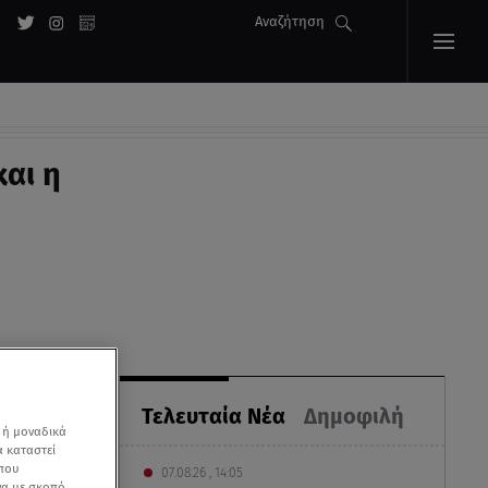
Αναζήτηση
αι η
Τελευταία Νέα
Δημοφιλή
 ή μοναδικά
α καταστεί
 που
07.08.26 , 14:05
να με σκοπό