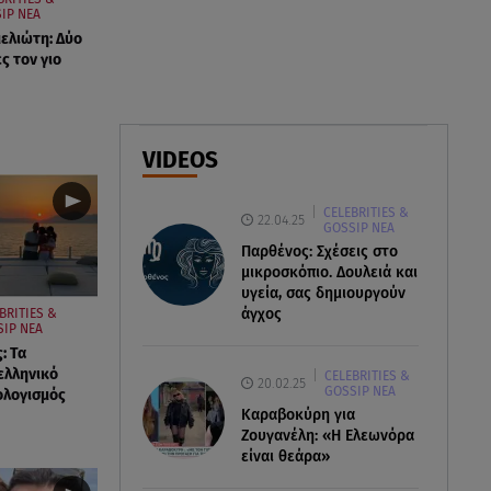
IP ΝΕΑ
07.08.26 , 11:17
ελιώτη: Δύο
Παρουσιάστρια κοιμήθηκε on
ς τον γιο
air και έγινε viral- Δείτε το
στιγμιότυπο
07.08.26 , 11:13
VIDEOS
Stars System: Γιορτάζει 20
χρόνια και γίνεται καθημερινό
CELEBRITIES &
στο Star
22.04.25
GOSSIP ΝΕΑ
Παρθένος: Σχέσεις στο
μικροσκόπιο. Δουλειά και
υγεία, σας δημιουργούν
άγχος
BRITIES &
IP ΝΕΑ
: Τα
ελληνικό
CELEBRITIES &
20.02.25
GOSSIP ΝΕΑ
ολογισμός
Καραβοκύρη για
Ζουγανέλη: «Η Ελεωνόρα
είναι θεάρα»