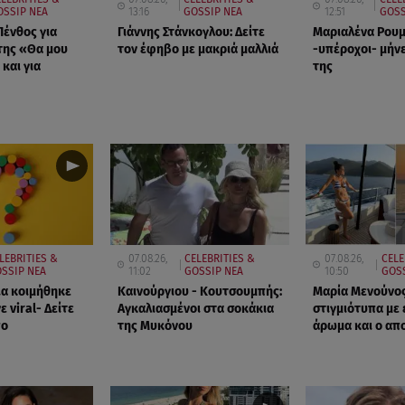
OSSIP ΝΕΑ
13:16
GOSSIP ΝΕΑ
12:51
GOSS
Πένθος για
Γιάννης Στάνκογλου: Δείτε
Μαριαλένα Ρουμ
της «Θα μου
τον έφηβο με μακριά μαλλιά
-υπέροχοι- μήνε
 και για
της
LEBRITIES &
07.08.26,
CELEBRITIES &
07.08.26,
CELE
SSIP ΝΕΑ
11:02
GOSSIP ΝΕΑ
10:50
GOSS
α κοιμήθηκε
Καινούργιου - Κουτσουμπής:
Μαρία Μενούνος
νε viral- Δείτε
Αγκαλιασμένοι στα σοκάκια
στιγμιότυπα με 
πο
της Μυκόνου
άρωμα και ο απ