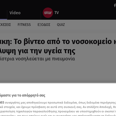
Video
ΣΧΕΣΕΙΣ
FITNESS
ΕΞΟΔΟΣ
QUIZ
κη: Το βίντεο από το νοσοκομείο κ
υψη για την υγεία της
ίστρια νοσηλεύεται με πνευμονία
μαστε για το απόρρητό σας
603
συνεργάτες μας αποθηκεύουμε προσωπικά δεδομένα, όπως δεδομένα περιήγησης
κά στοιχεία, και έχουμε πρόσβαση σε αυτά στη συσκευή σας. Αν επιλέξετε Αποδοχή, θ
νεργοποίηση τεχνολογιών παρακολούθησης προκειμένου να υποστηριχθούν οι σκοποί
ι παρακάτω, για τους οποίους εμείς και οι συνεργάτες μας επεξεργαζόμαστε τα δεδομέ