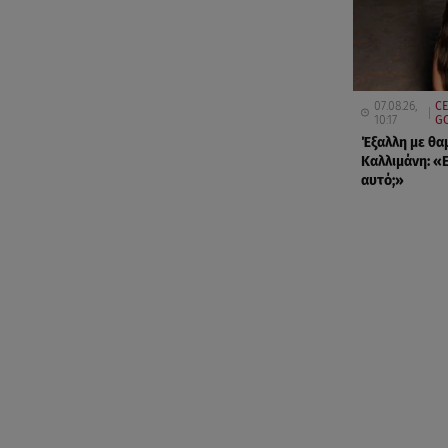
07.08.26,
CE
10:17
GO
Έξαλλη με θα
Καλλιμάνη: «Ε
αυτό;»