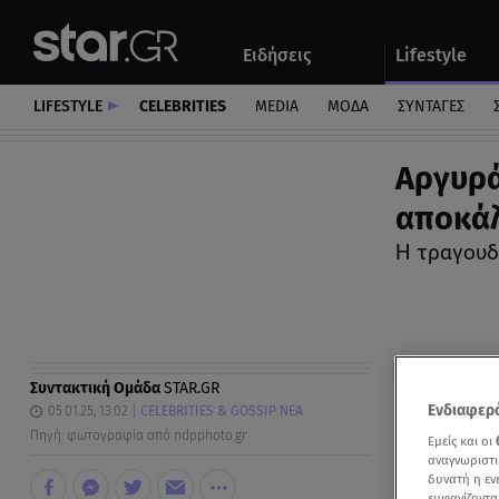
Αθλητικά
Quiz
Ειδήσεις
Lifestyle
Αυτοκίνητο
LIFESTYLE
CELEBRITIES
MEDIA
ΜΟΔΑ
ΣΥΝΤΑΓΕΣ
Αργυρά
αποκάλ
H τραγουδ
Συντακτική Ομάδα
STAR.GR
Ενδιαφερό
05.01.25, 13:02
CELEBRITIES & GOSSIP ΝΕΑ
Πηγή: φωτογραφία από ndpphoto.gr
Εμείς και οι
αναγνωριστι
δυνατή η ε
εμφανίζοντα