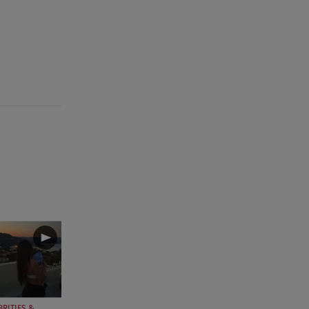
Συνεχίζονται οι αιτήσεις – Ποιοι
κάνουν σήμερα
07.08.26 , 12:07
Marfin: Προθεσμία για να
απολογηθεί πήρε η 46χρονη
07.08.26 , 12:00
4 (πολύ σημαντικά) πράγματα
που αποκαλύπτουν οι διακοπές
για τη σχέση σου
07.08.26 , 11:45
Λένα Σαμαρά: Ράγισαν καρδιές
στο ετήσιο μνημόσυνο
07.08.26 , 11:18
Leapmotor T03: Τώρα με 16.190
ευρώ
BRITIES &