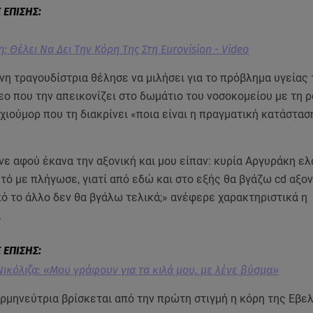
: Θέλει Να Δει Την Κόρη Της Στη Eurovision - Video
η τραγουδίστρια θέλησε να μιλήσει για το πρόβλημα υγείας
εο που την απεικονίζει στο δωμάτιο του νοσοκομείου με τη 
 χιούμορ που τη διακρίνει «ποια είναι η πραγματική κατάστασ
 αφού έκανα την αξονική και μου είπαν: κυρία Αργυράκη ελ
υτό με πλήγωσε, γιατί από εδώ και στο εξής θα βγάζω cd αξον
ό το άλλο δεν θα βγάλω τελικά;» ανέφερε χαρακτηριστικά η
.
Νικόλιζα: «Μου γράφουν για τα κιλά μου, με λένε βύσμα»
ρμηνεύτρια βρίσκεται από την πρώτη στιγμή η κόρη της Εβελ