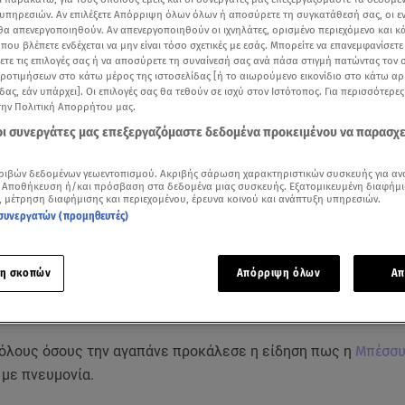
υπηρεσιών. Αν επιλέξετε Απόρριψη όλων όλων ή αποσύρετε τη συγκατάθεσή σας, οι ε
 θα απενεργοποιηθούν. Αν απενεργοποιηθούν οι ιχνηλάτες, ορισμένο περιεχόμενο και κά
 που βλέπετε ενδέχεται να μην είναι τόσο σχετικές με εσάς. Μπορείτε να επανεμφανίσετ
ξετε τις επιλογές σας ή να αποσύρετε τη συναίνεσή σας ανά πάσα στιγμή πατώντας τον
προτιμήσεων στο κάτω μέρος της ιστοσελίδας [ή το αιωρούμενο εικονίδιο στο κάτω α
δας, εάν υπάρχει]. Οι επιλογές σας θα τεθούν σε ισχύ στον Ιστότοπος. Για περισσότερε
την Πολιτική Απορρήτου μας.
 οι συνεργάτες μας επεξεργαζόμαστε δεδομένα προκειμένου να παρασχ
ριβών δεδομένων γεωεντοπισμού. Ακριβής σάρωση χαρακτηριστικών συσκευής για αν
 Αποθήκευση ή/και πρόσβαση στα δεδομένα μιας συσκευής. Εξατομικευμένη διαφήμι
, μέτρηση διαφήμισης και περιεχομένου, έρευνα κοινού και ανάπτυξη υπηρεσιών.
συνεργατών (προμηθευτές)
αιότερη συνέντευξη της Μπέσσυς Αργυράκη στο Breakfast@Star
Δείτε περισσότερα άρθρα μας στα αποτελέσματα αναζήτησης
η σκοπών
Απόρριψη όλων
Απ
Add star.gr on Google
 όλους όσους την αγαπάνε προκάλεσε η είδηση πως η
Μπέσσυ
 με πνευμονία.