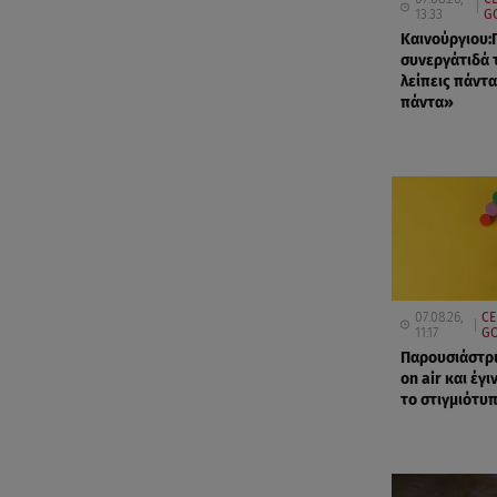
13:33
G
Καινούργιου:
συνεργάτιδά 
λείπεις πάντα
πάντα»
07.08.26,
CE
11:17
GO
Παρουσιάστρι
on air και έγι
το στιγμιότυ