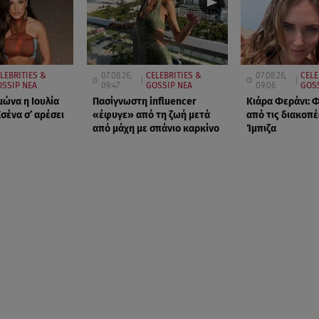
LEBRITIES &
07.08.26,
CELEBRITIES &
07.08.26,
CELE
SSIP ΝΕΑ
09:47
GOSSIP ΝΕΑ
09:06
GOS
μώνα η Ιουλία
Πασίγνωστη influencer
Κιάρα Φεράνι:
σένα σ’ αρέσει
«έφυγε» από τη ζωή μετά
από τις διακοπέ
από μάχη με σπάνιο καρκίνο
Ίμπιζα