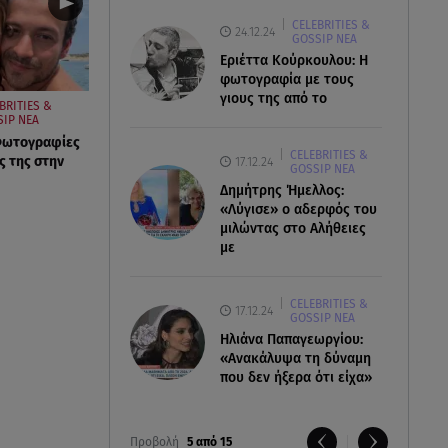
CELEBRITIES &
24.12.24
GOSSIP ΝΕΑ
Εριέττα Κούρκουλου: Η
φωτογραφία με τους
γιους της από το
BRITIES &
SIP ΝΕΑ
 Φωτογραφίες
CELEBRITIES &
ς της στην
17.12.24
GOSSIP ΝΕΑ
Δημήτρης Ήμελλος:
«Λύγισε» ο αδερφός του
μιλώντας στο Αλήθειες
με
CELEBRITIES &
17.12.24
GOSSIP ΝΕΑ
Ηλιάνα Παπαγεωργίου:
«Ανακάλυψα τη δύναμη
που δεν ήξερα ότι είχα»
Προβολή
5 από 15