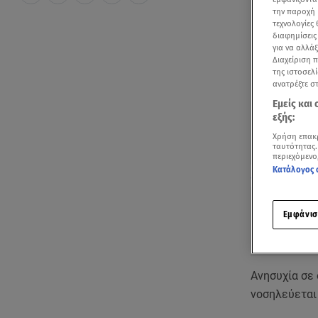
την παροχή 
τεχνολογίες
διαφημίσεις
για να αλλά
Διαχείριση 
της ιστοσελί
ανατρέξτε σ
Εμείς και
εξής:
Χρήση επακ
ταυτότητας.
περιεχόμενο
Κατάλογος 
Δείτε μία παλ
Εμφάνισ
Ανησυχία σε
νοσηλεύεται