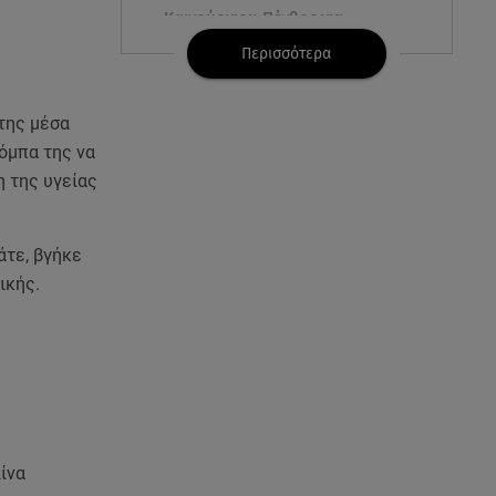
Καινούργιου:Πένθος για
συνεργάτιδά της «Θα μου
Περισσότερα
λείπεις πάντα και για πάντα»
07.08.26 , 13:16
 της μέσα
Γιάννης Στάνκογλου: Δείτε τον
ρόμπα της να
έφηβο με μακριά μαλλιά
η της υγείας
07.08.26 , 13:04
Συνελήφθη 31χρονος για τις
άτε, βγήκε
δολοφονίες του «Ζαμπόν» και
ικής.
του Σκαφτούρου
07.08.26 , 12:51
Μαριαλένα Ρουμελιώτη: Δύο
-υπέροχοι- μήνες τον γιο της
07.08.26 , 12:35
ίνα
Τουρισμός για όλους: