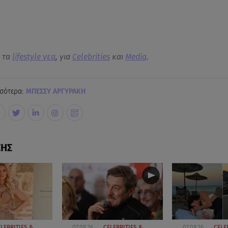
α τα
lifestyle νεα
, για
Celebrities
και
Media
.
σότερα:
ΜΠΕΣΣΥ ΑΡΓΥΡΑΚΗ
ΣΗΣ
LEBRITIES &
07.08.26,
CELEBRITIES &
07.08.26,
CELE