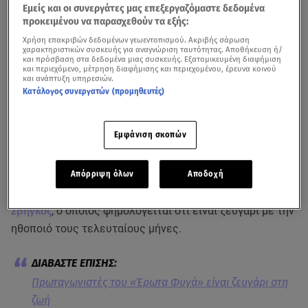
Εμείς και οι συνεργάτες μας επεξεργαζόμαστε δεδομένα
προκειμένου να παρασχεθούν τα εξής:
Χρήση επακριβών δεδομένων γεωεντοπισμού. Ακριβής σάρωση
χαρακτηριστικών συσκευής για αναγνώριση ταυτότητας. Αποθήκευση ή/
και πρόσβαση στα δεδομένα μιας συσκευής. Εξατομικευμένη διαφήμιση
και περιεχόμενο, μέτρηση διαφήμισης και περιεχομένου, έρευνα κοινού
και ανάπτυξη υπηρεσιών.
Κατάλογος συνεργατών (προμηθευτές)
Στην επίσημη πρεμιέρα της θεατρικής παράστασης «Η
Εμφάνιση σκοπών
κόρη του λοχαγού» πήγε το βράδυ της Τετάρτης στο
Σύγχρονο Θέατρο η ηθοποιός
Γιολάντα Καλογεροπούλου
.
Απόρριψη όλων
Αποδοχή
Πρωταγωνιστής της παράστασης είναι ο
Σταύρος
Σβήγκος
, ο οποίος φημολογείται ότι είναι ζευγάρι με την
ηθοποιό τους τελευταίους μήνες.
Πρωταγωνιστές του «Έρωτα Φυγά» είναι ζευγάρι στη
ζωή