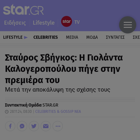
Ειδήσεις
Lifestyle
LIFESTYLE
CELEBRITIES
MEDIA
ΜΟΔΑ
ΣΥΝΤΑΓΕΣ
ΣΧΕ
Σταύρος Σβήγκος: Η Γιολάντα
Καλογεροπούλου πήγε στην
πρεμιέρα του
Μετά την αποκάλυψη της σχέσης τους
Συντακτική Ομάδα
STAR.GR
28.11.24, 08:30
CELEBRITIES & GOSSIP ΝΕΑ