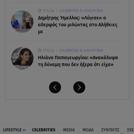
17.12.24
CELEBRITIES & GOSSIP ΝΕΑ
Δημήτρης Ήμελλος: «Λύγισε» ο
αδερφός του μιλώντας στο Αλήθειες
με
17.12.24
CELEBRITIES & GOSSIP ΝΕΑ
Ηλιάνα Παπαγεωργίου: «Ανακάλυψα
τη δύναμη που δεν ήξερα ότι είχα»
LIFESTYLE
CELEBRITIES
MEDIA
ΜΟΔΑ
ΣΥΝΤΑΓΕΣ
ΣΧΕ