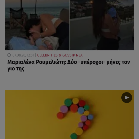
07.08.26, 12:51
CELEBRITIES & GOSSIP ΝΕΑ
Μαριαλένα Ρουμελιώτη: Δύο -υπέροχοι- μήνες τον
γιο της