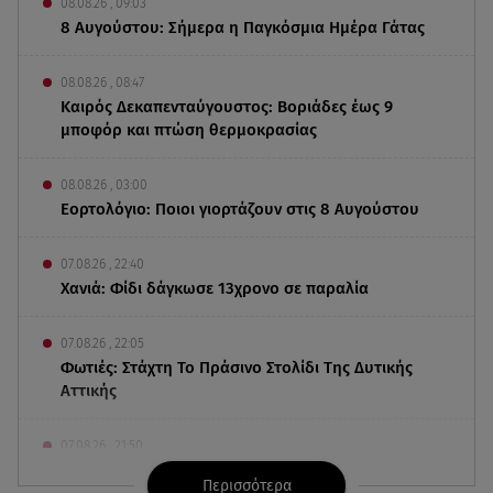
08.08.26 , 09:03
8 Αυγούστου: Σήμερα η Παγκόσμια Ημέρα Γάτας
08.08.26 , 08:47
Καιρός Δεκαπενταύγουστος: Βοριάδες έως 9
μποφόρ και πτώση θερμοκρασίας
08.08.26 , 03:00
Εορτολόγιο: Ποιοι γιορτάζουν στις 8 Αυγούστου
07.08.26 , 22:40
Χανιά: Φίδι δάγκωσε 13χρονο σε παραλία
07.08.26 , 22:05
Φωτιές: Στάχτη Το Πράσινο Στολίδι Της Δυτικής
Αττικής
07.08.26 , 21:50
«Συμφωνία της Μέκκας» για Τουρκία – Σαουδική
Περισσότερα