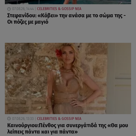
07.08.26, 14:44
CELEBRITIES & GOSSIP ΝΕΑ
Στεφανίδου: «Κόβει» την ανάσα με το σώμα της -
Οι πόζες με μαγιό
07.08.26, 13:33
CELEBRITIES & GOSSIP ΝΕΑ
Καινούργιου:Πένθος για συνεργάτιδά της «Θα μου
λείπεις πάντα και για πάντα»