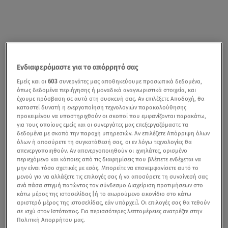
Ενδιαφερόμαστε για το απόρρητό σας
Εμείς και οι
603
συνεργάτες μας αποθηκεύουμε προσωπικά δεδομένα,
όπως δεδομένα περιήγησης ή μοναδικά αναγνωριστικά στοιχεία, και
έχουμε πρόσβαση σε αυτά στη συσκευή σας. Αν επιλέξετε Αποδοχή, θα
καταστεί δυνατή η ενεργοποίηση τεχνολογιών παρακολούθησης
προκειμένου να υποστηριχθούν οι σκοποί που εμφανίζονται παρακάτω,
για τους οποίους εμείς και οι συνεργάτες μας επεξεργαζόμαστε τα
δεδομένα με σκοπό την παροχή υπηρεσιών. Αν επιλέξετε Απόρριψη όλων
όλων ή αποσύρετε τη συγκατάθεσή σας, οι εν λόγω τεχνολογίες θα
απενεργοποιηθούν. Αν απενεργοποιηθούν οι ιχνηλάτες, ορισμένο
περιεχόμενο και κάποιες από τις διαφημίσεις που βλέπετε ενδέχεται να
μην είναι τόσο σχετικές με εσάς. Μπορείτε να επανεμφανίσετε αυτό το
μενού για να αλλάξετε τις επιλογές σας ή να αποσύρετε τη συναίνεσή σας
ανά πάσα στιγμή πατώντας τον σύνδεσμο Διαχείριση προτιμήσεων στο
κάτω μέρος της ιστοσελίδας [ή το αιωρούμενο εικονίδιο στο κάτω
αριστερό μέρος της ιστοσελίδας, εάν υπάρχει]. Οι επιλογές σας θα τεθούν
σε ισχύ στον Ιστότοπος. Για περισσότερες λεπτομέρειες ανατρέξτε στην
Πολιτική Απορρήτου μας.