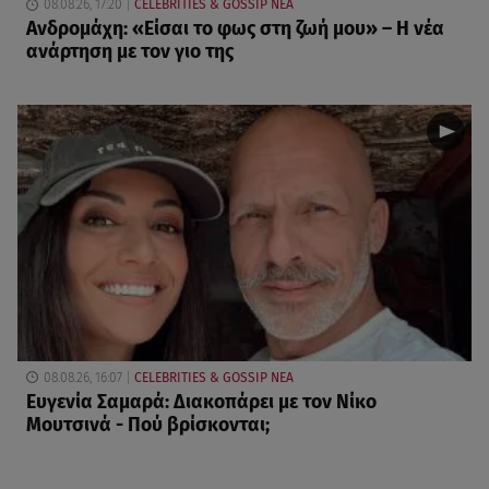
08.08.26, 17:20
CELEBRITIES & GOSSIP ΝΕΑ
Ανδρομάχη: «Είσαι το φως στη ζωή μου» – Η νέα
ανάρτηση με τον γιο της
08.08.26, 16:07
CELEBRITIES & GOSSIP ΝΕΑ
Ευγενία Σαμαρά: Διακοπάρει με τον Νίκο
Μουτσινά - Πού βρίσκονται;