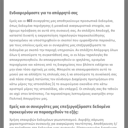
Ενδιαφερόμαστε για το απόρρητό σας
Εμείς και οι
603
συνεργάτες μας αποθηκεύουμε προσωπικά δεδομένα,
όπως δεδομένα περιήγησης ή μοναδικά αναγνωριστικά στοιχεία, και
έχουμε πρόσβαση σε αυτά στη συσκευή σας. Αν επιλέξετε Αποδοχή, θα
καταστεί δυνατή η ενεργοποίηση τεχνολογιών παρακολούθησης
προκειμένου να υποστηριχθούν οι σκοποί που εμφανίζονται παρακάτω,
για τους οποίους εμείς και οι συνεργάτες μας επεξεργαζόμαστε τα
δεδομένα με σκοπό την παροχή υπηρεσιών. Αν επιλέξετε Απόρριψη όλων
όλων ή αποσύρετε τη συγκατάθεσή σας, οι εν λόγω τεχνολογίες θα
απενεργοποιηθούν. Αν απενεργοποιηθούν οι ιχνηλάτες, ορισμένο
περιεχόμενο και κάποιες από τις διαφημίσεις που βλέπετε ενδέχεται να
μην είναι τόσο σχετικές με εσάς. Μπορείτε να επανεμφανίσετε αυτό το
μενού για να αλλάξετε τις επιλογές σας ή να αποσύρετε τη συναίνεσή σας
ανά πάσα στιγμή πατώντας τον σύνδεσμο Διαχείριση προτιμήσεων στο
κάτω μέρος της ιστοσελίδας [ή το αιωρούμενο εικονίδιο στο κάτω
αριστερό μέρος της ιστοσελίδας, εάν υπάρχει]. Οι επιλογές σας θα τεθούν
σε ισχύ στον Ιστότοπος. Για περισσότερες λεπτομέρειες ανατρέξτε στην
Πολιτική Απορρήτου μας.
Εμείς και οι συνεργάτες μας επεξεργαζόμαστε δεδομένα
προκειμένου να παρασχεθούν τα εξής:
Χρήση επακριβών δεδομένων γεωεντοπισμού. Ακριβής σάρωση
χαρακτηριστικών συσκευής για αναγνώριση ταυτότητας. Αποθήκευση ή/
και πρόσβαση στα δεδομένα μιας συσκευής. Εξατομικευμένη διαφήμιση