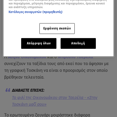
και περιεχόμενο, μέτρηση διαφήμισης και περιεχομένου, έρευνα κοινού
και ανάπτυξη υπηρεσιών.
Κατάλογος συνεργατών (προμηθευτές)
Εμφάνιση σκοπών
Δείτε πρόσφατες δηλώσεις της Αθηνάς Οικονομάκου για τον σύντροφό
Απόρριψη όλων
Αποδοχή
της στην κάμερα του Πρωινού
Η
Αθηνά Οικονομάκου
και ο
Μπρούνο Τσερέλα
συνεχίζουν τα ταξίδια τους από εκεί που τα άφησαν με
τη γραφική Τοσκάνη να είναι ο προορισμός στον οποίο
βρέθηκαν τελευταία.
Το φιλί της Οικονομάκου στον Τσερέλα - «Στην
Τοσκάνη μαζί σου»
Το ερωτευμένο ζευγάρι μοιράστηκε διάφορα