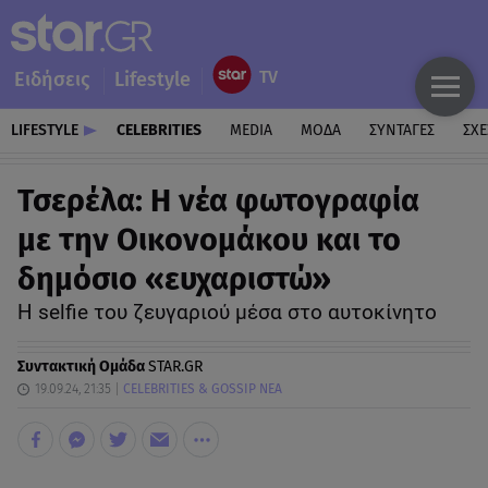
Ειδήσεις
Lifestyle
LIFESTYLE
CELEBRITIES
MEDIA
ΜΟΔΑ
ΣΥΝΤΑΓΕΣ
ΣΧΕ
Τσερέλα: Η νέα φωτογραφία
με την Οικονομάκου και το
δημόσιο «ευχαριστώ»
Η selfie του ζευγαριού μέσα στο αυτοκίνητο
Συντακτική Ομάδα
STAR.GR
19.09.24, 21:35
CELEBRITIES & GOSSIP ΝΕΑ