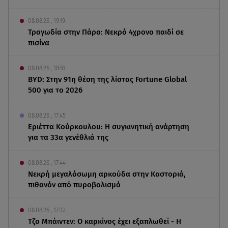
08.08.26 , 19:19
Τραγωδία στην Πάρο: Νεκρό 4χρονο παιδί σε
πισίνα
08.08.26 , 18:51
BYD: Στην 91η θέση της λίστας Fortune Global
500 για το 2026
08.08.26 , 17:45
Εριέττα Κούρκουλου: Η συγκινητική ανάρτηση
για τα 33α γενέθλιά της
08.08.26 , 17:44
Νεκρή μεγαλόσωμη αρκούδα στην Καστοριά,
πιθανόν από πυροβολισμό
08.08.26 , 17:32
Τζο Μπάιντεν: Ο καρκίνος έχει εξαπλωθεί - Η