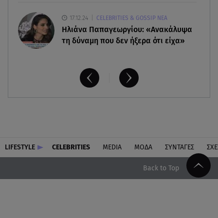
17.12.24
CELEBRITIES & GOSSIP ΝΕΑ
Ηλιάνα Παπαγεωργίου: «Ανακάλυψα
τη δύναμη που δεν ήξερα ότι είχα»
LIFESTYLE
CELEBRITIES
MEDIA
ΜΟΔΑ
ΣΥΝΤΑΓΕΣ
ΣΧΕ
Back to Top