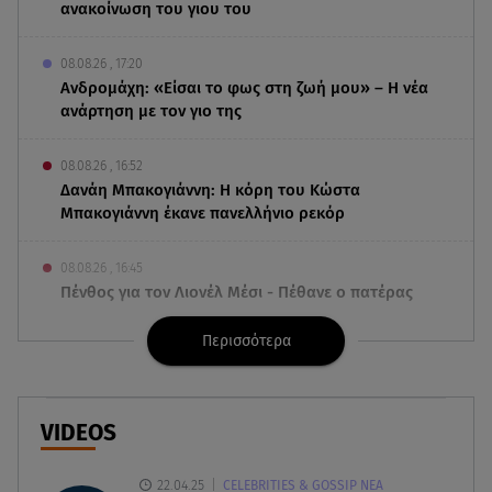
ανακοίνωση του γιου του
08.08.26 , 17:20
Ανδρομάχη: «Είσαι το φως στη ζωή μου» – Η νέα
ανάρτηση με τον γιο της
08.08.26 , 16:52
Δανάη Μπακογιάννη: Η κόρη του Κώστα
Μπακογιάννη έκανε πανελλήνιο ρεκόρ
08.08.26 , 16:45
Πένθος για τον Λιονέλ Μέσι - Πέθανε ο πατέρας
του Χόρχε στα 68 του χρόνια
Περισσότερα
08.08.26 , 16:07
Ευγενία Σαμαρά: Διακοπάρει με τον Νίκο
Μουτσινά - Πού βρίσκονται;
VIDEOS
08.08.26 , 16:00
22.04.25
CELEBRITIES & GOSSIP ΝΕΑ