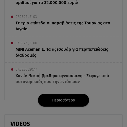
αριθμοί για τα 32.000.000 ευρώ
07.08.26 , 21:03
Σε τρία επίπεδα οι παραβιάσεις της Τουρκίας στο
Αιγαίο
07.08.26 , 21:00
MINI Aceman E: Τα αξεσουάρ για περιπετειώδεις
διαδρομές
07.08.26 , 20:47
Χανιά: Νεκρή βρέθηκε αγνοούμενη - Ξέφυγε από
αστυνομικούς που την εντόπισαν
07.08.26 , 20:18
Περισσότερα
Μυστράς: Κρίσιμος για το κατηγορητήριο ο
χρόνος θανάτου του 90χρονου
07.08.26 , 20:13
VIDEOS