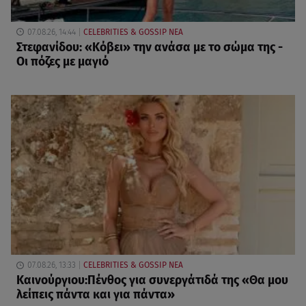
07.08.26, 14:44
CELEBRITIES & GOSSIP ΝΕΑ
Στεφανίδου: «Κόβει» την ανάσα με το σώμα της -
Οι πόζες με μαγιό
07.08.26, 13:33
CELEBRITIES & GOSSIP ΝΕΑ
Καινούργιου:Πένθος για συνεργάτιδά της «Θα μου
λείπεις πάντα και για πάντα»