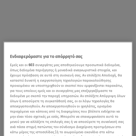
Ενδιαφερόμαστε για το απόρρητό σας
Εμείς και οι
603
συνεργάτες μας αποθηκεύουμε προσωπικά δεδομένα,
όπως δεδομένα περιήγησης ή μοναδικά αναγνωριστικά στοιχεία, και
έχουμε πρόσβαση σε αυτά στη συσκευή σας. Αν επιλέξετε Αποδοχή, θα
καταστεί δυνατή η ενεργοποίηση τεχνολογιών παρακολούθησης
προκειμένου να υποστηριχθούν οι σκοποί που εμφανίζονται παρακάτω,
για τους οποίους εμείς και οι συνεργάτες μας επεξεργαζόμαστε τα
δεδομένα με σκοπό την παροχή υπηρεσιών. Αν επιλέξετε Απόρριψη όλων
όλων ή αποσύρετε τη συγκατάθεσή σας, οι εν λόγω τεχνολογίες θα
απενεργοποιηθούν. Αν απενεργοποιηθούν οι ιχνηλάτες, ορισμένο
περιεχόμενο και κάποιες από τις διαφημίσεις που βλέπετε ενδέχεται να
μην είναι τόσο σχετικές με εσάς. Μπορείτε να επανεμφανίσετε αυτό το
μενού για να αλλάξετε τις επιλογές σας ή να αποσύρετε τη συναίνεσή σας
ανά πάσα στιγμή πατώντας τον σύνδεσμο Διαχείριση προτιμήσεων στο
κάτω μέρος της ιστοσελίδας [ή το αιωρούμενο εικονίδιο στο κάτω