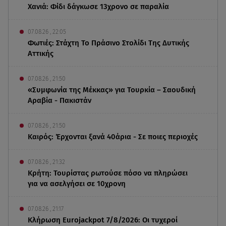
Χανιά: Φίδι δάγκωσε 13χρονο σε παραλία
07.08.26 , 22:05
Φωτιές: Στάχτη Το Πράσινο Στολίδι Της Δυτικής
Αττικής
07.08.26 , 21:50
«Συμφωνία της Μέκκας» για Τουρκία – Σαουδική
Αραβία - Πακιστάν
07.08.26 , 21:50
Καιρός: Έρχονται ξανά 40άρια - Σε ποιες περιοχές
07.08.26 , 21:32
Κρήτη: Τουρίστας ρωτούσε πόσο να πληρώσει
για να ασελγήσει σε 10χρονη
07.08.26 , 21:17
Κλήρωση Eurojackpot 7/8/2026: Οι τυχεροί