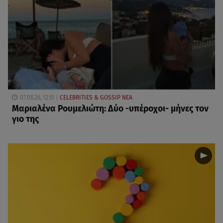
07.08.26, 12:51
CELEBRITIES & GOSSIP ΝΕΑ
Μαριαλένα Ρουμελιώτη: Δύο -υπέροχοι- μήνες τον
γιο της