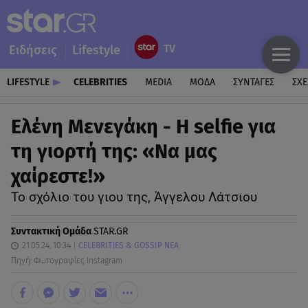
Ειδήσεις
Lifestyle
LIFESTYLE
CELEBRITIES
MEDIA
ΜΟΔΑ
ΣΥΝΤΑΓΕΣ
ΣΧΕ
Ελένη Μενεγάκη - Η selfie για
τη γιορτή της: «Να μας
χαίρεστε!»
Το σχόλιο του γιου της, Άγγελου Λάτσιου
Συντακτική Ομάδα
STAR.GR
21.05.24, 10:34
CELEBRITIES & GOSSIP ΝΕΑ
Πηγή: Φωτογραφίες Instagram